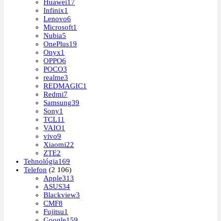
Huawei
17
Infinix
1
Lenovo
6
Microsoft
1
Nubia
5
OnePlus
19
Onyx
1
OPPO
6
POCO
3
realme
3
REDMAGIC
1
Redmi
7
Samsung
39
Sony
1
TCL
11
VAIO
1
vivo
9
Xiaomi
22
ZTE
2
Tehnológia
169
Telefon
(2 106)
Apple
313
ASUS
34
Blackview
3
CMF
8
Fujitsu
1
Google
159