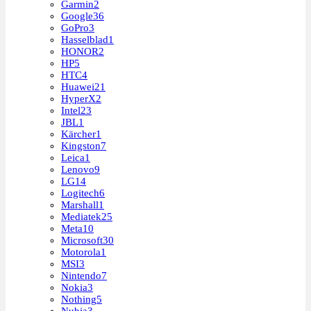
Garmin
2
Google
36
GoPro
3
Hasselblad
1
HONOR
2
HP
5
HTC
4
Huawei
21
HyperX
2
Intel
23
JBL
1
Kärcher
1
Kingston
7
Leica
1
Lenovo
9
LG
14
Logitech
6
Marshall
1
Mediatek
25
Meta
10
Microsoft
30
Motorola
1
MSI
3
Nintendo
7
Nokia
3
Nothing
5
Nubia
3