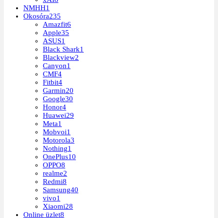
NMHH
1
Okosóra
235
Amazfit
6
Apple
35
ASUS
1
Black Shark
1
Blackview
2
Canyon
1
CMF
4
Fitbit
4
Garmin
20
Google
30
Honor
4
Huawei
29
Meta
1
Mobvoi
1
Motorola
3
Nothing
1
OnePlus
10
OPPO
8
realme
2
Redmi
8
Samsung
40
vivo
1
Xiaomi
28
Online üzlet
8