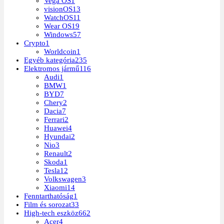
Vega OS
1
visionOS
13
WatchOS
11
Wear OS
19
Windows
57
Crypto
1
Worldcoin
1
Egyéb kategória
235
Elektromos jármű
116
Audi
1
BMW
1
BYD
7
Chery
2
Dacia
7
Ferrari
2
Huawei
4
Hyundai
2
Nio
3
Renault
2
Skoda
1
Tesla
12
Volkswagen
3
Xiaomi
14
Fenntarthatóság
1
Film és sorozat
33
High-tech eszköz
662
Acer
4