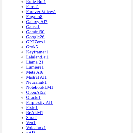
Ernie Bot
1
Ferret
1
Forever Voices
1
Fugatto
8
Galaxy AI
7
Gauss
1
Gemini
30
Google
26
GPTZero
1
Grok
5
Keyframer
1
Lalaland.ai
1
Llama 2
1
Lumiere
1
Meta AI
6
Mistral AI
1
Neuralink
1
NotebookLM
1
OpenAI
52
Oracle
1
Perplexity AI
1
Pixie
1
ReALM
1
Sora
2
Veo
1
Voicebox
1
xAI
8