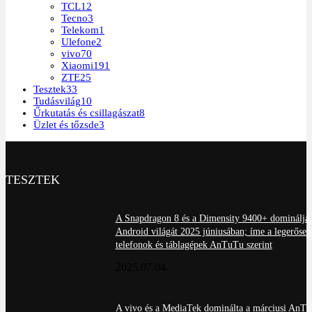
TCL
12
Tecno
3
Telekom
1
Ulefone
2
vivo
70
Xiaomi
191
ZTE
25
Tesztek
33
Tudásvilág
10
Űrkutatás és csillagászat
8
Üzlet és tőzsde
3
TESZTEK
A Snapdragon 8 és a Dimensity 9400+ dominálja 
Android világát 2025 júniusában; íme a legerőseb
telefonok és táblagépek AnTuTu szerint
2025.07.04.
A vivo és a MediaTek dominálta a márciusi AnT