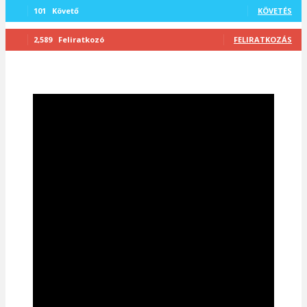
101
Követő
KÖVETÉS
2,589
Feliratkozó
FELIRATKOZÁS