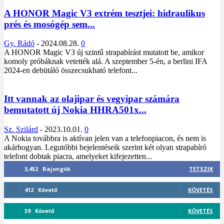
A HONOR Magic V3 extrém tesztjei: hidraulikus
prés és mosógép sem...
Gy. Rádó
-
2024.08.28.
0
A HONOR Magic V3 új szintű strapabírást mutatott be, amikor
komoly próbáknak vetették alá. A szeptember 5-én, a berlini IFA
2024-en debütáló összecsukható telefont...
Itt vannak az olajipar és vegyipar számára
bemutatott új Nokia HHRA501x...
Sz. Szilárd
-
2023.10.01.
0
A Nokia továbbra is aktívan jelen van a telefonpiacon, és nem is
akárhogyan. Legutóbbi bejelentéseik szerint két olyan strapabíró
telefont dobtak piacra, amelyeket kifejezetten...
3,452
Rajongók
TETSZIK
412
Követő
KÖVETÉS
59
Követő
KÖVETÉS