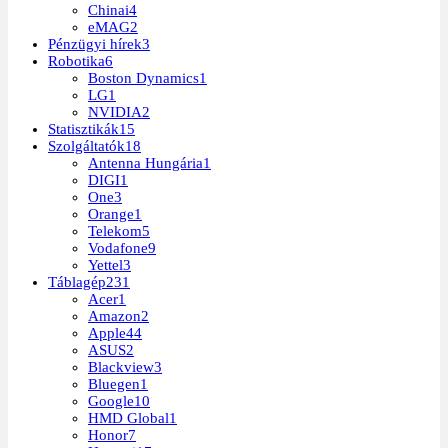
Chinai
4
eMAG
2
Pénzügyi hírek
3
Robotika
6
Boston Dynamics
1
LG
1
NVIDIA
2
Statisztikák
15
Szolgáltatók
18
Antenna Hungária
1
DIGI
1
One
3
Orange
1
Telekom
5
Vodafone
9
Yettel
3
Táblagép
231
Acer
1
Amazon
2
Apple
44
ASUS
2
Blackview
3
Bluegen
1
Google
10
HMD Global
1
Honor
7