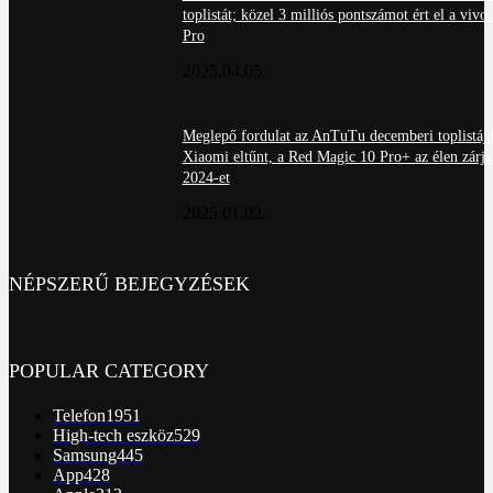
toplistát; közel 3 milliós pontszámot ért el a viv
Pro
2025.04.05.
Meglepő fordulat az AnTuTu decemberi toplistájá
Xiaomi eltűnt, a Red Magic 10 Pro+ az élen zárja
2024-et
2025.01.02.
NÉPSZERŰ BEJEGYZÉSEK
POPULAR CATEGORY
Telefon
1951
High-tech eszköz
529
Samsung
445
App
428