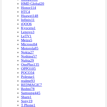
HMD Global
20
Honor
114
HTC
4
Huawei
148
Infinix
11
iQOO
6
Kyocera
1
Lenovo
3
LeTV
1
Meizu
5
Microsoft
4
Motorola
85
Nokia
27
Nothing
57
Nubia
29
OnePlus
135
OPPO
105
POCO
34
Polestar
1
realme
93
REDMAGIC
7
Redmi
78
Samsung
445
Sharp
1
Sony
19
T Phone
1