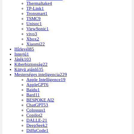
Thermaltake
4
TP-Link
1
Tronsmart
1
TSMC
9
Unisoc
1
ViewSonic
1
vivo
3
Xbox
2
Xiaomi
22
Hírlevél
85
Interjú
1
Játék
103
Kiberbiztonság
22
Kütyü ajánló
35
Mesterséges inteligencia
229
Apple Intelligence
19
AppleGPT
6
Baidu
1
Bard
11
BESPOKE AI
2
ChatGPT
53
Colossus
1
Copilot
2
DALLE-2
1
DeepSeek
2
DiffuCode
1