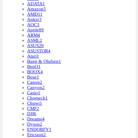
ADATA
1
Amazon
5
AMD
11
Anker
3
AOC
3
Apple
89
ARM
4
ASML
2
ASUS
20
ASUSTOR
4
Atari
1
Bang & Olufsen
1
BenQ
1
BOOX
4
Bose
1
Canon
2
Canyon
2
Casio
1
Choetech
1
Chuwi
1
CMF
2
DJI
6
Dreame
4
Dyson
2
ENDORFY
1
Ericsson
2