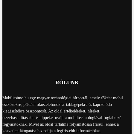
RÓLUNK
Mobilissimo.hu egy magyar technológiai hírportál, amely főként mobil
eszközökre, például okostelefonokra, táblagépekre és kapcsolódó
kiegészítőkre összpontosít. Az oldal értékeléseket, híreket,
összehasonlításokat és tippeket nyújt a mobiltechnológiával foglalkozó
fogyasztóknak. Mivel az oldal tartalma folyamatosan frissül, ennek a
közvetlen látogatása biztosítja a legfrissebb információkat.