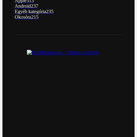
Apple
313
Android
237
Egyéb kategória
235
Okosóra
215