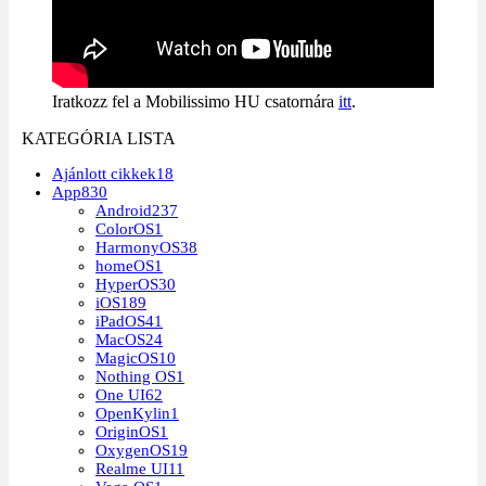
Iratkozz fel a Mobilissimo HU csatornára
itt
.
KATEGÓRIA LISTA
Ajánlott cikkek
18
App
830
Android
237
ColorOS
1
HarmonyOS
38
homeOS
1
HyperOS
30
iOS
189
iPadOS
41
MacOS
24
MagicOS
10
Nothing OS
1
One UI
62
OpenKylin
1
OriginOS
1
OxygenOS
19
Realme UI
11