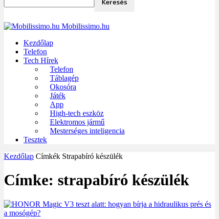
Mobilissimo.hu
Kezdőlap
Telefon
Tech Hírek
Telefon
Táblagép
Okosóra
Játék
App
High-tech eszköz
Elektromos jármű
Mesterséges inteligencia
Tesztek
Kezdőlap
Címkék
Strapabíró készülék
Címke: strapabíró készülék