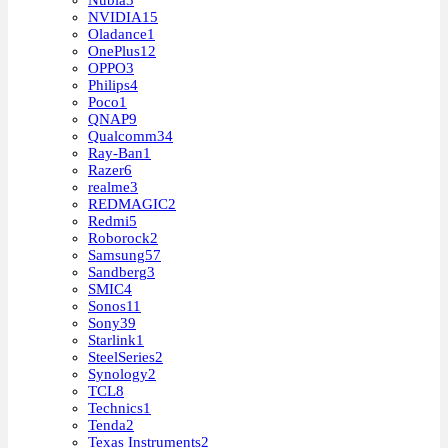
NVIDIA
15
Oladance
1
OnePlus
12
OPPO
3
Philips
4
Poco
1
QNAP
9
Qualcomm
34
Ray-Ban
1
Razer
6
realme
3
REDMAGIC
2
Redmi
5
Roborock
2
Samsung
57
Sandberg
3
SMIC
4
Sonos
11
Sony
39
Starlink
1
SteelSeries
2
Synology
2
TCL
8
Technics
1
Tenda
2
Texas Instruments
2