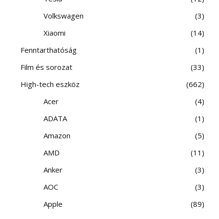
Volkswagen
3
Xiaomi
14
Fenntarthatóság
1
Film és sorozat
33
High-tech eszköz
662
Acer
4
ADATA
1
Amazon
5
AMD
11
Anker
3
AOC
3
Apple
89