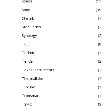
Sonos
11
Sony
39
Starlink
1
SteelSeries
2
Synology
2
TCL
8
Technics
1
Tenda
2
Texas Instruments
2
Thermaltake
4
TP-Link
1
Tronsmart
1
TSMC
9