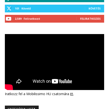
101
Követő
KÖVETÉS
2,589
Feliratkozó
FELIRATKOZÁS
Iratkozz fel a Mobilissimo HU csatornára
itt
.