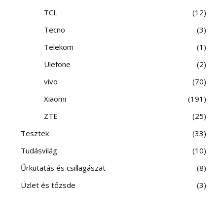
TCL
12
Tecno
3
Telekom
1
Ulefone
2
vivo
70
Xiaomi
191
ZTE
25
Tesztek
33
Tudásvilág
10
Űrkutatás és csillagászat
8
Üzlet és tőzsde
3