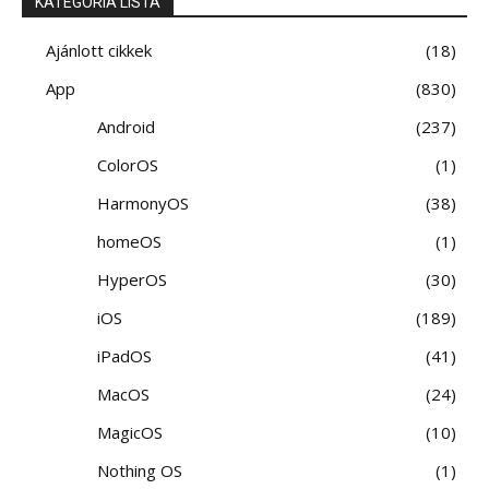
KATEGÓRIA LISTA
Ajánlott cikkek
18
App
830
Android
237
ColorOS
1
HarmonyOS
38
homeOS
1
HyperOS
30
iOS
189
iPadOS
41
MacOS
24
MagicOS
10
Nothing OS
1