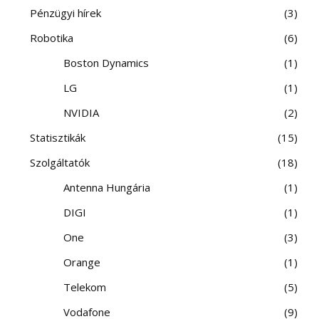
Pénzügyi hírek
3
Robotika
6
Boston Dynamics
1
LG
1
NVIDIA
2
Statisztikák
15
Szolgáltatók
18
Antenna Hungária
1
DIGI
1
One
3
Orange
1
Telekom
5
Vodafone
9