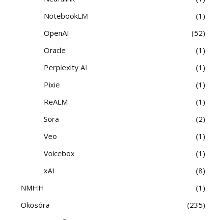
NotebookLM
1
OpenAI
52
Oracle
1
Perplexity AI
1
Pixie
1
ReALM
1
Sora
2
Veo
1
Voicebox
1
xAI
8
NMHH
1
Okosóra
235