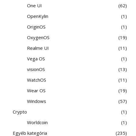
One UI
62
OpenKylin
1
OriginOS
1
OxygenOS
19
Realme UI
11
Vega OS
1
visionOS
13
WatchOS
11
Wear OS
19
Windows
57
Crypto
1
Worldcoin
1
Egyéb kategória
235