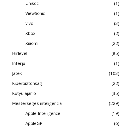
Unisoc
1
ViewSonic
1
vivo
3
Xbox
2
Xiaomi
22
Hírlevél
85
Interjú
1
Játék
103
Kiberbiztonság
22
Kütyü ajánló
35
Mesterséges inteligencia
229
Apple Intelligence
19
AppleGPT
6