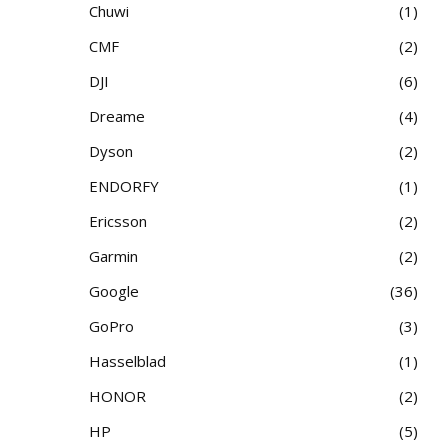
Chuwi
1
CMF
2
DJI
6
Dreame
4
Dyson
2
ENDORFY
1
Ericsson
2
Garmin
2
Google
36
GoPro
3
Hasselblad
1
HONOR
2
HP
5