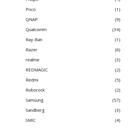
Poco
1
QNAP
9
Qualcomm
34
Ray-Ban
1
Razer
6
realme
3
REDMAGIC
2
Redmi
5
Roborock
2
Samsung
57
Sandberg
3
SMIC
4