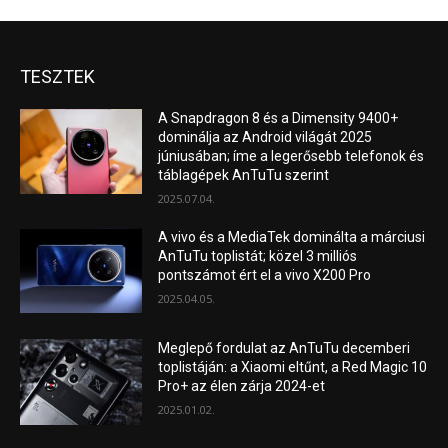
TESZTEK
A Snapdragon 8 és a Dimensity 9400+
dominálja az Android világát 2025
júniusában; íme a legerősebb telefonok és
táblagépek AnTuTu szerint
2025.07.04.
A vivo és a MediaTek dominálta a márciusi
AnTuTu toplistát; közel 3 milliós
pontszámot ért el a vivo X200 Pro
2025.04.05.
Meglepő fordulat az AnTuTu decemberi
toplistáján: a Xiaomi eltűnt, a Red Magic 10
Pro+ az élen zárja 2024-et
2025.01.02.