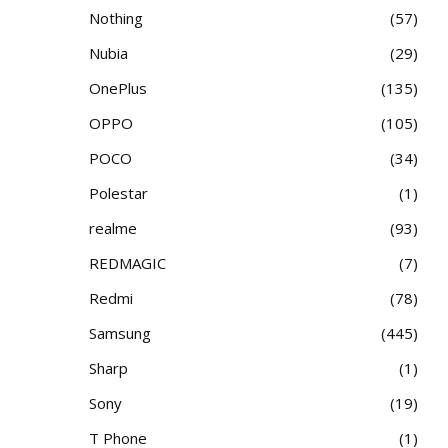
Nothing
57
Nubia
29
OnePlus
135
OPPO
105
POCO
34
Polestar
1
realme
93
REDMAGIC
7
Redmi
78
Samsung
445
Sharp
1
Sony
19
T Phone
1