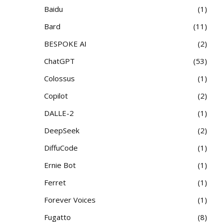
Baidu
1
Bard
11
BESPOKE AI
2
ChatGPT
53
Colossus
1
Copilot
2
DALLE-2
1
DeepSeek
2
DiffuCode
1
Ernie Bot
1
Ferret
1
Forever Voices
1
Fugatto
8