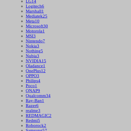
LG
14
Logitech
6
Marshall
1
Mediatek
25
Meta
10
Microsoft
30
Motorola
1
MSI
3
Nintendo
7
Nokia
3
Nothing
5
Nubia
3
NVIDIA
15
Oladance
1
OnePlus
12
OPPO
3
Philips
4
Poco
1
QNAP
9
Qualcomm
34
Ray-Ban
1
Razer
6
realme
3
REDMAGIC
2
Redmi
5
Roborock
2
Samsung
57