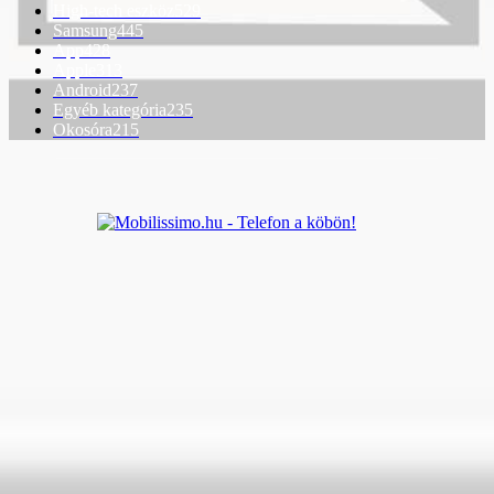
High-tech eszköz
529
Samsung
445
App
428
Apple
313
Android
237
Egyéb kategória
235
Okosóra
215