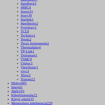
Sandberg
3
SMIC
4
Sonos
11
Sony
39
Starlink
1
SteelSeries
2
Synology
2
TCL
8
Technics
1
Tenda
2
Texas Instruments
2
Thermaltake
4
TP-Link
1
Tronsmart
1
TSMC
9
Unisoc
1
ViewSonic
1
vivo
3
Xbox
2
Xiaomi
22
Hírlevél
85
Interjú
1
Játék
103
Kiberbiztonság
22
Kütyü ajánló
35
Mesterséges inteligencia
229