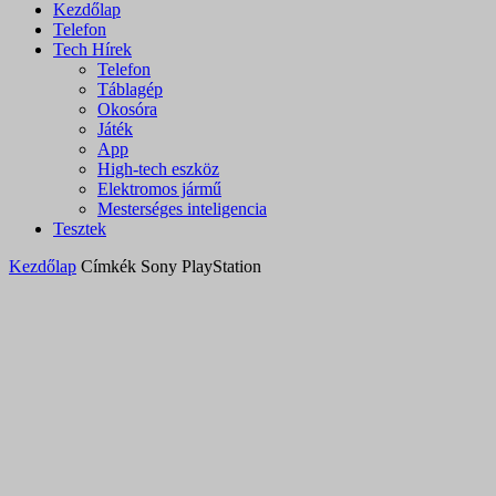
Kezdőlap
Telefon
Tech Hírek
Telefon
Táblagép
Okosóra
Játék
App
High-tech eszköz
Elektromos jármű
Mesterséges inteligencia
Tesztek
Kezdőlap
Címkék
Sony PlayStation