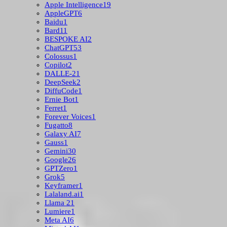
Apple Intelligence
19
AppleGPT
6
Baidu
1
Bard
11
BESPOKE AI
2
ChatGPT
53
Colossus
1
Copilot
2
DALLE-2
1
DeepSeek
2
DiffuCode
1
Ernie Bot
1
Ferret
1
Forever Voices
1
Fugatto
8
Galaxy AI
7
Gauss
1
Gemini
30
Google
26
GPTZero
1
Grok
5
Keyframer
1
Lalaland.ai
1
Llama 2
1
Lumiere
1
Meta AI
6