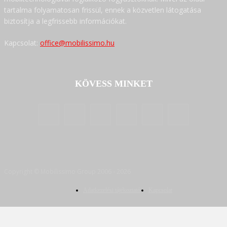
tartalma folyamatosan frissül, ennek a közvetlen látogatása
biztosítja a legfrissebb információkat.
Kapcsolat:
office@mobilissimo.hu
KÖVESS MINKET
Copyright © Mobilissimo Group 2006 - 2026
Adatkezelési tájékoztató
Kapcsolat