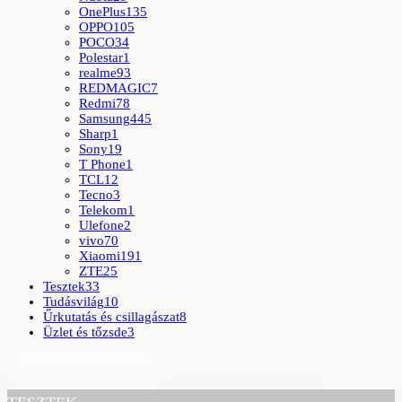
OnePlus
135
OPPO
105
POCO
34
Polestar
1
realme
93
REDMAGIC
7
Redmi
78
Samsung
445
Sharp
1
Sony
19
T Phone
1
TCL
12
Tecno
3
Telekom
1
Ulefone
2
vivo
70
Xiaomi
191
ZTE
25
Tesztek
33
Tudásvilág
10
Űrkutatás és csillagászat
8
Üzlet és tőzsde
3