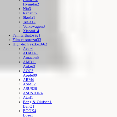
Hyundai
2
Nio
3
Renault
2
Skoda
1
Tesla
12
Volkswagen
3
Xiaomi
14
Fenntarthatóság
1
Film és sorozat
33
High-tech eszköz
662
Acer
4
ADATA
1
Amazon
5
AMD
11
Anker
3
AOC
3
Apple
89
ARM
4
ASML
2
ASUS
20
ASUSTOR
4
Atari
1
Bang & Olufsen
1
BenQ
1
BOOX
4
Bose
1