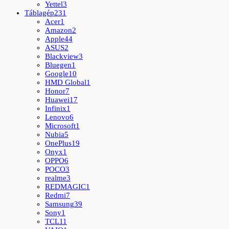
Yettel
3
Táblagép
231
Acer
1
Amazon
2
Apple
44
ASUS
2
Blackview
3
Bluegen
1
Google
10
HMD Global
1
Honor
7
Huawei
17
Infinix
1
Lenovo
6
Microsoft
1
Nubia
5
OnePlus
19
Onyx
1
OPPO
6
POCO
3
realme
3
REDMAGIC
1
Redmi
7
Samsung
39
Sony
1
TCL
11