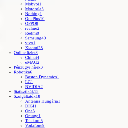
Mobvoi
1
Motorola
3
Nothing
1
OnePlus
10
OPPO
8
realme
2
Redmi
8
Samsung
40
vivo
1
Xiaomi
28
Online üzlet
8
Chinai
4
eMAG
2
Pénzügyi hírek
3
Robotika
6
Boston Dynamics
1
LG
1
NVIDIA
2
Statisztikák
15
Szolgáltatók
18
Antenna Hungária
1
DIGI
1
One
3
Orange
1
Telekom
5
Vodafone
9