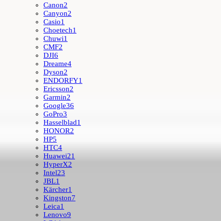
Canon
2
Canyon
2
Casio
1
Choetech
1
Chuwi
1
CMF
2
DJI
6
Dreame
4
Dyson
2
ENDORFY
1
Ericsson
2
Garmin
2
Google
36
GoPro
3
Hasselblad
1
HONOR
2
HP
5
HTC
4
Huawei
21
HyperX
2
Intel
23
JBL
1
Kärcher
1
Kingston
7
Leica
1
Lenovo
9