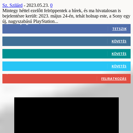
Sz. Szilárd
-
2023.05.23.
0
Mintegy héttel ezelőtt felröppentek a hírek, és ma hivatalosan is
bejelentésre került: 2023. május 24-én, tehát holnap este, a Sony egy
új, nagyszabású PlayStation...
3,452
Rajongók
TETSZIK
412
Követő
KÖVETÉS
59
Követő
KÖVETÉS
101
Követő
KÖVETÉS
2,589
Feliratkozó
FELIRATKOZÁS