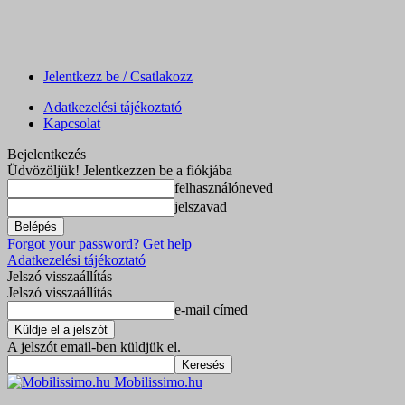
Jelentkezz be / Csatlakozz
Adatkezelési tájékoztató
Kapcsolat
Bejelentkezés
Üdvözöljük! Jelentkezzen be a fiókjába
felhasználóneved
jelszavad
Forgot your password? Get help
Adatkezelési tájékoztató
Jelszó visszaállítás
Jelszó visszaállítás
e-mail címed
A jelszót email-ben küldjük el.
Mobilissimo.hu