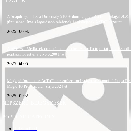
TESZTEK
A Snapdragon 8 és a Dimensity 9400+ dominálja az Android világát 2025
júniusában; íme a legerősebb telefonok és táblagépek AnTuTu szerint
2025.07.04.
A vivo és a MediaTek dominálta a márciusi AnTuTu toplistát; közel 3 mill
pontszámot ért el a vivo X200 Pro
2025.04.05.
Meglepő fordulat az AnTuTu decemberi toplistáján: a Xiaomi eltűnt, a Re
Magic 10 Pro+ az élen zárja 2024-et
2025.01.02.
NÉPSZERŰ BEJEGYZÉSEK
POPULAR CATEGORY
Telefon
1951