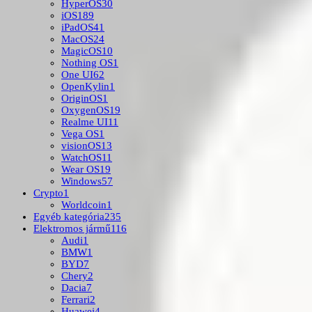
HyperOS
30
iOS
189
iPadOS
41
MacOS
24
MagicOS
10
Nothing OS
1
One UI
62
OpenKylin
1
OriginOS
1
OxygenOS
19
Realme UI
11
Vega OS
1
visionOS
13
WatchOS
11
Wear OS
19
Windows
57
Crypto
1
Worldcoin
1
Egyéb kategória
235
Elektromos jármű
116
Audi
1
BMW
1
BYD
7
Chery
2
Dacia
7
Ferrari
2
Huawei
4