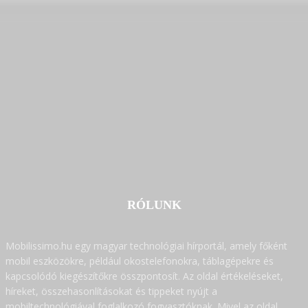
RÓLUNK
Mobilissimo.hu egy magyar technológiai hírportál, amely főként
mobil eszközökre, például okostelefonokra, táblagépekre és
kapcsolódó kiegészítőkre összpontosít. Az oldal értékeléseket,
híreket, összehasonlításokat és tippeket nyújt a
mobiltechnológiával foglalkozó fogyasztóknak. Mivel az oldal