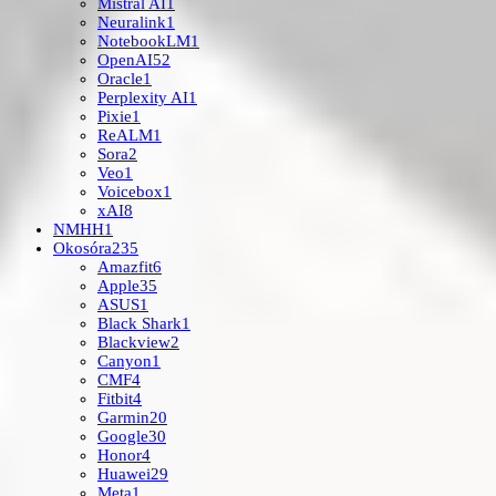
Mistral AI
1
Neuralink
1
NotebookLM
1
OpenAI
52
Oracle
1
Perplexity AI
1
Pixie
1
ReALM
1
Sora
2
Veo
1
Voicebox
1
xAI
8
NMHH
1
Okosóra
235
Amazfit
6
Apple
35
ASUS
1
Black Shark
1
Blackview
2
Canyon
1
CMF
4
Fitbit
4
Garmin
20
Google
30
Honor
4
Huawei
29
Meta
1