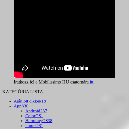
Iratkozz fel a Mobilissimo HU csatornára
itt
.
KATEGÓRIA LISTA
Ajánlott cikkek
18
App
830
Android
237
ColorOS
1
HarmonyOS
38
homeOS
1