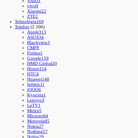
VAIO
1
vivo
9
Xiaomi
22
ZTE
2
Tehnológia
169
Telefon
(2 106)
Apple
313
ASUS
34
Blackview
3
CMF
8
Fujitsu
1
Google
159
HMD Global
20
Honor
114
HTC
4
Huawei
148
Infinix
11
iQOO
6
Kyocera
1
Lenovo
3
LeTV
1
Meizu
5
Microsoft
4
Motorola
85
Nokia
27
Nothing
57
Nubia
29