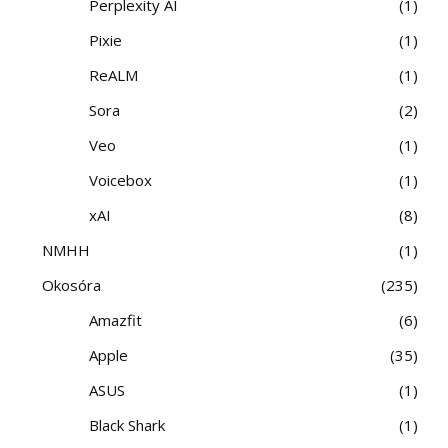
Perplexity AI
1
Pixie
1
ReALM
1
Sora
2
Veo
1
Voicebox
1
xAI
8
NMHH
1
Okosóra
235
Amazfit
6
Apple
35
ASUS
1
Black Shark
1