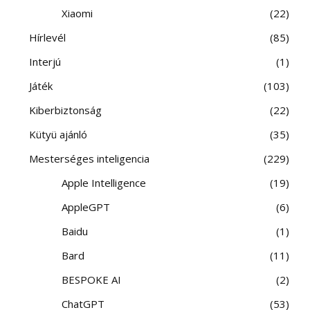
Xiaomi
22
Hírlevél
85
Interjú
1
Játék
103
Kiberbiztonság
22
Kütyü ajánló
35
Mesterséges inteligencia
229
Apple Intelligence
19
AppleGPT
6
Baidu
1
Bard
11
BESPOKE AI
2
ChatGPT
53