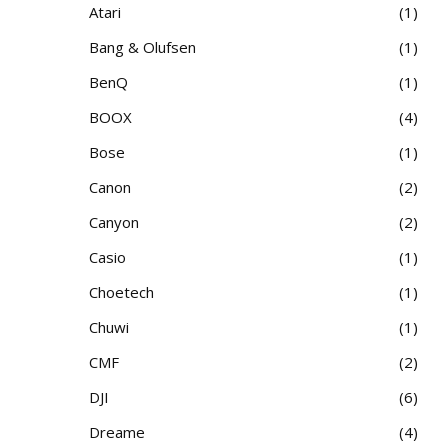
Atari
1
Bang & Olufsen
1
BenQ
1
BOOX
4
Bose
1
Canon
2
Canyon
2
Casio
1
Choetech
1
Chuwi
1
CMF
2
DJI
6
Dreame
4