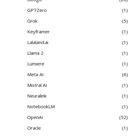
GPTZero
1
Grok
5
Keyframer
1
Lalaland.ai
1
Llama 2
1
Lumiere
1
Meta AI
6
Mistral AI
1
Neuralink
1
NotebookLM
1
OpenAI
52
Oracle
1