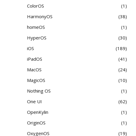
ColorOS
1
HarmonyOS
38
homeOS
1
HyperOS
30
iOS
189
iPadOS
41
MacOS
24
MagicOS
10
Nothing OS
1
One UI
62
OpenKylin
1
OriginOS
1
OxygenOS
19