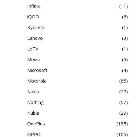
Infinix
11
iQOO
6
Kyocera
1
Lenovo
3
LeTV
1
Meizu
5
Microsoft
4
Motorola
85
Nokia
27
Nothing
57
Nubia
29
OnePlus
135
OPPO
105