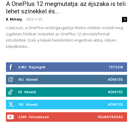
A OnePlus 12 megmutatja: az éjszaka is teli
lehet színekkel és...
B. Mihály
-
2023.11.05.
0
Li JieLouis, a OnePlus vezérigazgatója Weibo-oldalán osztott meg
izgalmas fotókat, melyeket az OnePlus 12 okostelefonnal
készítettek. Ezek a képek betekintést engednek abba, milyen
képalkotási...
3,452
Rajongók
TETSZIK
412
Követő
KÖVETÉS
59
Követő
KÖVETÉS
101
Követő
KÖVETÉS
2,589
Feliratkozó
FELIRATKOZÁS