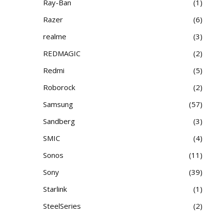
Ray-Ban
1
Razer
6
realme
3
REDMAGIC
2
Redmi
5
Roborock
2
Samsung
57
Sandberg
3
SMIC
4
Sonos
11
Sony
39
Starlink
1
SteelSeries
2