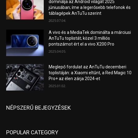
dominálja az Android világát 2025
júniusában; íme a legerősebb telefonok és
táblagépek AnTuTu szerint
2025.07.04.
A vivo és a MediaTek dominálta a márciusi
AnTuTu toplistát; közel 3 milliós
pontszámot ért el a vivo X200 Pro
2025.04.05.
Meglepő fordulat az AnTuTu decemberi
toplistáján: a Xiaomi eltűnt, a Red Magic 10
Pro+ az élen zárja 2024-et
2025.01.02.
NÉPSZERŰ BEJEGYZÉSEK
POPULAR CATEGORY