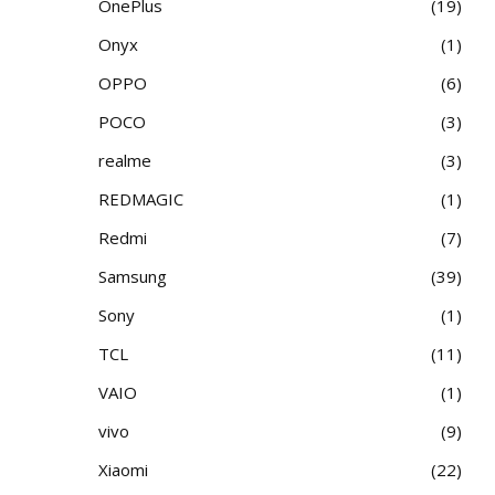
OnePlus
19
Onyx
1
OPPO
6
POCO
3
realme
3
REDMAGIC
1
Redmi
7
Samsung
39
Sony
1
TCL
11
VAIO
1
vivo
9
Xiaomi
22