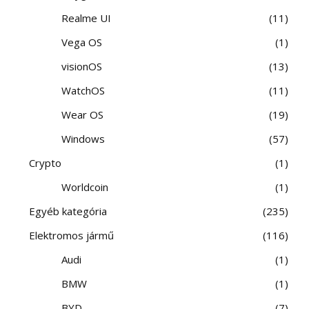
Realme UI
11
Vega OS
1
visionOS
13
WatchOS
11
Wear OS
19
Windows
57
Crypto
1
Worldcoin
1
Egyéb kategória
235
Elektromos jármű
116
Audi
1
BMW
1
BYD
7