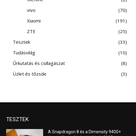
vivo
70
Xiaomi
191
ZTE
25
Tesztek
33
Tudásvilág
10
Űrkutatás és csillagászat
8
Üzlet és tőzsde
3
TESZTEK
A Snapdragon 8 és a Dimensity 9400+