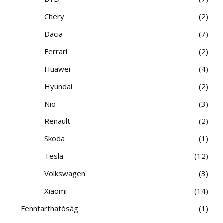
Chery
2
Dacia
7
Ferrari
2
Huawei
4
Hyundai
2
Nio
3
Renault
2
Skoda
1
Tesla
12
Volkswagen
3
Xiaomi
14
Fenntarthatóság
1