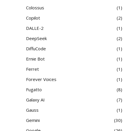
Colossus
1
Copilot
2
DALLE-2
1
DeepSeek
2
DiffuCode
1
Ernie Bot
1
Ferret
1
Forever Voices
1
Fugatto
8
Galaxy AI
7
Gauss
1
Gemini
30
Google
26