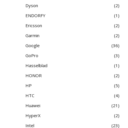
Dyson
2
ENDORFY
1
Ericsson
2
Garmin
2
Google
36
GoPro
3
Hasselblad
1
HONOR
2
HP
5
HTC
4
Huawei
21
HyperX
2
Intel
23