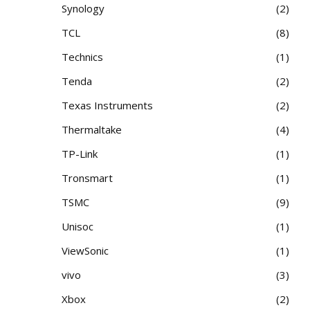
Synology
2
TCL
8
Technics
1
Tenda
2
Texas Instruments
2
Thermaltake
4
TP-Link
1
Tronsmart
1
TSMC
9
Unisoc
1
ViewSonic
1
vivo
3
Xbox
2