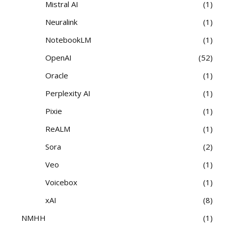
Mistral AI
1
Neuralink
1
NotebookLM
1
OpenAI
52
Oracle
1
Perplexity AI
1
Pixie
1
ReALM
1
Sora
2
Veo
1
Voicebox
1
xAI
8
NMHH
1