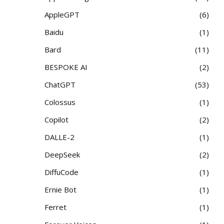
AppleGPT
6
Baidu
1
Bard
11
BESPOKE AI
2
ChatGPT
53
Colossus
1
Copilot
2
DALLE-2
1
DeepSeek
2
DiffuCode
1
Ernie Bot
1
Ferret
1