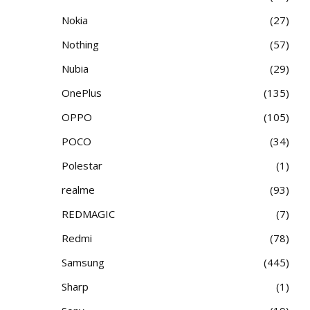
Nokia
27
Nothing
57
Nubia
29
OnePlus
135
OPPO
105
POCO
34
Polestar
1
realme
93
REDMAGIC
7
Redmi
78
Samsung
445
Sharp
1