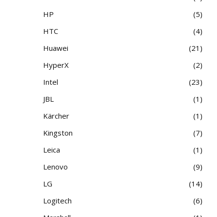
HP
5
HTC
4
Huawei
21
HyperX
2
Intel
23
JBL
1
Kärcher
1
Kingston
7
Leica
1
Lenovo
9
LG
14
Logitech
6