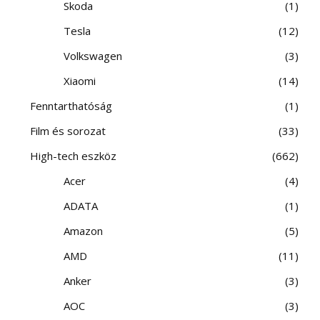
Skoda
1
Tesla
12
Volkswagen
3
Xiaomi
14
Fenntarthatóság
1
Film és sorozat
33
High-tech eszköz
662
Acer
4
ADATA
1
Amazon
5
AMD
11
Anker
3
AOC
3