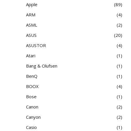
Apple
89
ARM
4
ASML
2
ASUS
20
ASUSTOR
4
Atari
1
Bang & Olufsen
1
BenQ
1
BOOX
4
Bose
1
Canon
2
Canyon
2
Casio
1