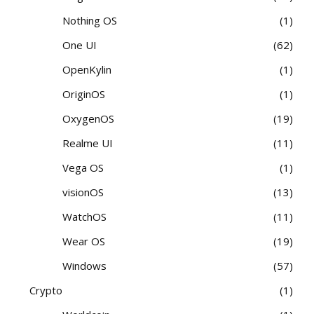
Nothing OS
1
One UI
62
OpenKylin
1
OriginOS
1
OxygenOS
19
Realme UI
11
Vega OS
1
visionOS
13
WatchOS
11
Wear OS
19
Windows
57
Crypto
1