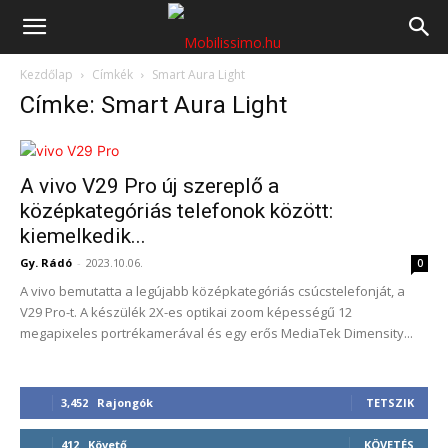
Mobilissimo.hu
Kezdőlap
Címkék
Smart Aura Light
Címke: Smart Aura Light
A vivo V29 Pro új szereplő a
középkategóriás telefonok között:
kiemelkedik...
Gy. Rádó
-
2023.10.06.
0
A vivo bemutatta a legújabb középkategóriás csúcstelefonját, a
V29 Pro-t. A készülék 2X-es optikai zoom képességű 12
megapixeles portrékamerával és egy erős MediaTek Dimensity...
3,452
Rajongók
TETSZIK
412
Követő
KÖVETÉS