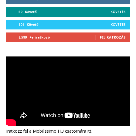
59
Követő
KÖVETÉS
101
Követő
KÖVETÉS
2,589
Feliratkozó
FELIRATKOZÁS
Iratkozz fel a Mobilissimo HU csatornára
itt
.