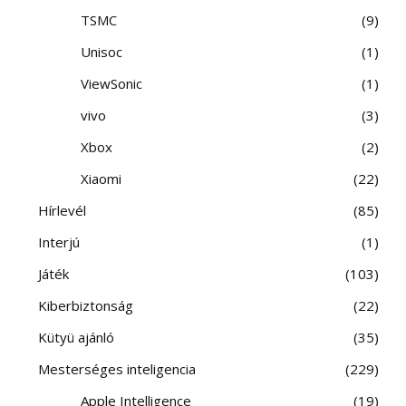
TSMC
9
Unisoc
1
ViewSonic
1
vivo
3
Xbox
2
Xiaomi
22
Hírlevél
85
Interjú
1
Játék
103
Kiberbiztonság
22
Kütyü ajánló
35
Mesterséges inteligencia
229
Apple Intelligence
19