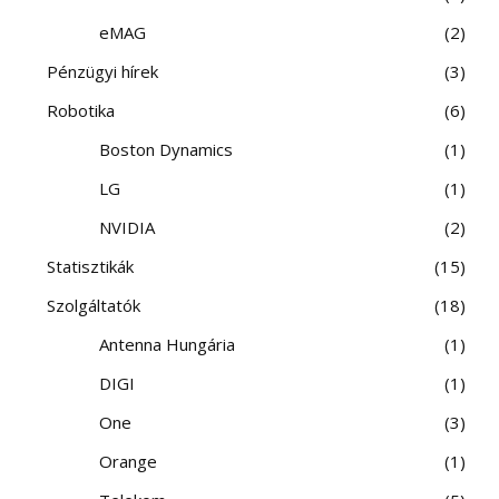
eMAG
2
Pénzügyi hírek
3
Robotika
6
Boston Dynamics
1
LG
1
NVIDIA
2
Statisztikák
15
Szolgáltatók
18
Antenna Hungária
1
DIGI
1
One
3
Orange
1