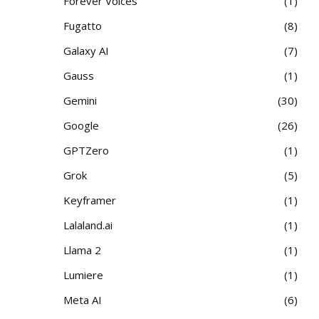
Forever Voices
1
Fugatto
8
Galaxy AI
7
Gauss
1
Gemini
30
Google
26
GPTZero
1
Grok
5
Keyframer
1
Lalaland.ai
1
Llama 2
1
Lumiere
1
Meta AI
6