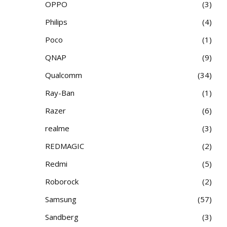
OPPO
3
Philips
4
Poco
1
QNAP
9
Qualcomm
34
Ray-Ban
1
Razer
6
realme
3
REDMAGIC
2
Redmi
5
Roborock
2
Samsung
57
Sandberg
3