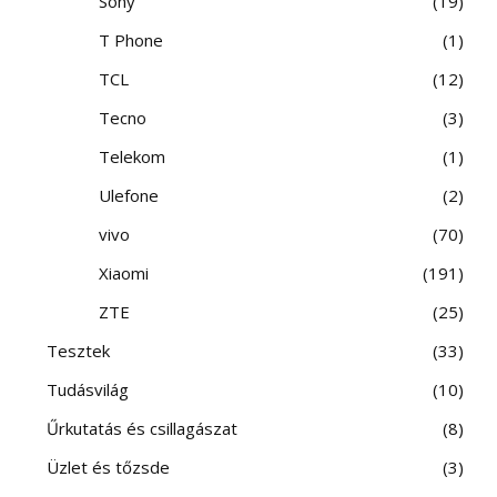
Sony
19
T Phone
1
TCL
12
Tecno
3
Telekom
1
Ulefone
2
vivo
70
Xiaomi
191
ZTE
25
Tesztek
33
Tudásvilág
10
Űrkutatás és csillagászat
8
Üzlet és tőzsde
3