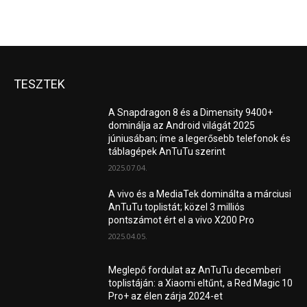
TESZTEK
A Snapdragon 8 és a Dimensity 9400+
dominálja az Android világát 2025
júniusában; íme a legerősebb telefonok és
táblagépek AnTuTu szerint
2025.07.04.
A vivo és a MediaTek dominálta a márciusi
AnTuTu toplistát; közel 3 milliós
pontszámot ért el a vivo X200 Pro
2025.04.05.
Meglepő fordulat az AnTuTu decemberi
toplistáján: a Xiaomi eltűnt, a Red Magic 10
Pro+ az élen zárja 2024-et