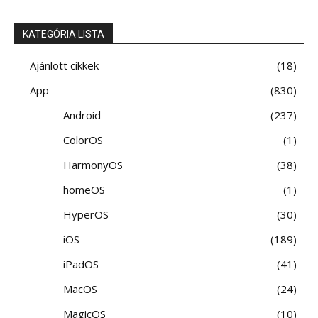
KATEGÓRIA LISTA
Ajánlott cikkek
18
App
830
Android
237
ColorOS
1
HarmonyOS
38
homeOS
1
HyperOS
30
iOS
189
iPadOS
41
MacOS
24
MagicOS
10