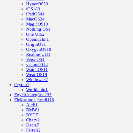
HyperOS
30
iOS
189
iPadOS
41
MacOS
24
MagicOS
10
Nothing OS
1
One UI
62
OpenKylin
1
OriginOS
1
OxygenOS
19
Realme UI
11
Vega OS
1
visionOS
13
WatchOS
11
Wear OS
19
Windows
57
Crypto
1
Worldcoin
1
Egyéb kategória
235
Elektromos jármű
116
Audi
1
BMW
1
BYD
7
Chery
2
Dacia
7
Ferrari
2