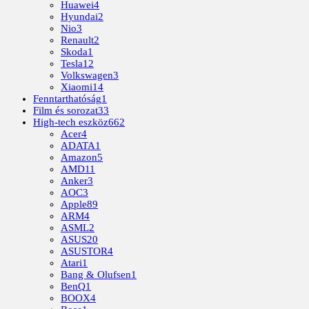
Huawei
4
Hyundai
2
Nio
3
Renault
2
Skoda
1
Tesla
12
Volkswagen
3
Xiaomi
14
Fenntarthatóság
1
Film és sorozat
33
High-tech eszköz
662
Acer
4
ADATA
1
Amazon
5
AMD
11
Anker
3
AOC
3
Apple
89
ARM
4
ASML
2
ASUS
20
ASUSTOR
4
Atari
1
Bang & Olufsen
1
BenQ
1
BOOX
4