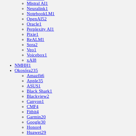
Mistral AI
1
Neuralink
1
NotebookLM
1
OpenAI
52
Oracle
1
Perplexity AI
1
Pixie
1
ReALM
1
Sora
2
Veo
1
Voicebox
1
xAI
8
NMHH
1
Okosóra
235
Amazfit
6
Apple
35
ASUS
1
Black Shark
1
Blackview
2
Canyon
1
CMF
4
Fitbit
4
Garmin
20
Google
30
Honor
4
Huawei
29