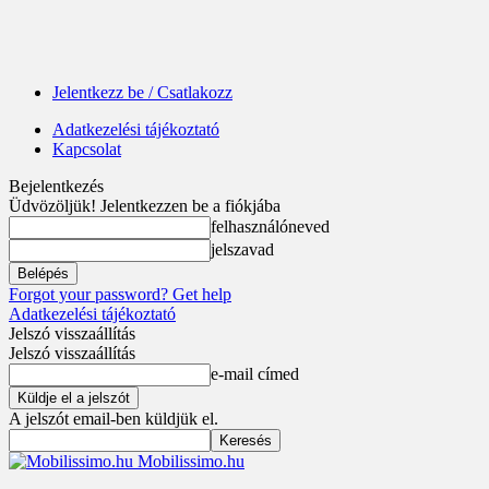
Jelentkezz be / Csatlakozz
Adatkezelési tájékoztató
Kapcsolat
Bejelentkezés
Üdvözöljük! Jelentkezzen be a fiókjába
felhasználóneved
jelszavad
Forgot your password? Get help
Adatkezelési tájékoztató
Jelszó visszaállítás
Jelszó visszaállítás
e-mail címed
A jelszót email-ben küldjük el.
Mobilissimo.hu