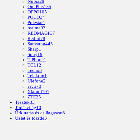
Nubia
29
OnePlus
135
OPPO
105
POCO
34
Polestar
1
realme
93
REDMAGIC
7
Redmi
78
Samsung
445
Sharp
1
Sony
19
T Phone
1
TCL
12
Tecno
3
Telekom
1
Ulefone
2
vivo
70
Xiaomi
191
ZTE
25
Tesztek
33
Tudásvilág
10
Űrkutatás és csillagászat
8
Üzlet és tőzsde
3