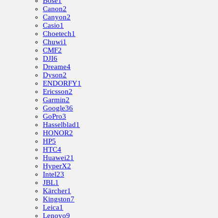
Bose
1
Canon
2
Canyon
2
Casio
1
Choetech
1
Chuwi
1
CMF
2
DJI
6
Dreame
4
Dyson
2
ENDORFY
1
Ericsson
2
Garmin
2
Google
36
GoPro
3
Hasselblad
1
HONOR
2
HP
5
HTC
4
Huawei
21
HyperX
2
Intel
23
JBL
1
Kärcher
1
Kingston
7
Leica
1
Lenovo
9