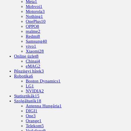
Meta
1
Mobvoi
1
Motorola
3
Nothing
1
OnePlus
10
OPPO
8
realme
2
Redmi
8
Samsung
40
vivo
1
Xiaomi
28
Online üzlet
8
Chinai
4
eMAG
2
Pénzügyi hírek
3
Robotika
6
Boston Dynamics
1
LG
1
NVIDIA
2
Statisztikák
15
Szolgáltatók
18
Antenna Hungária
1
DIGI
1
One
3
Orange
1
Telekom
5
Vodafone
9