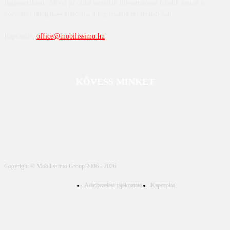
fogyasztóknak. Mivel az oldal tartalma folyamatosan frissül, ennek a
közvetlen látogatása biztosítja a legfrissebb információkat.
Kapcsolat:
office@mobilissimo.hu
KÖVESS MINKET
Copyright © Mobilissimo Group 2006 - 2026
Adatkezelési tájékoztató
Kapcsolat