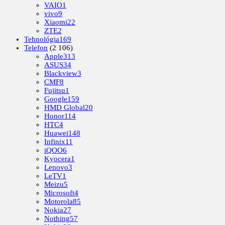
VAIO
1
vivo
9
Xiaomi
22
ZTE
2
Tehnológia
169
Telefon
(2 106)
Apple
313
ASUS
34
Blackview
3
CMF
8
Fujitsu
1
Google
159
HMD Global
20
Honor
114
HTC
4
Huawei
148
Infinix
11
iQOO
6
Kyocera
1
Lenovo
3
LeTV
1
Meizu
5
Microsoft
4
Motorola
85
Nokia
27
Nothing
57