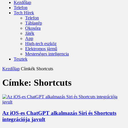
Kezdőlap
Telefon
Tech Hírek
Telefon
Táblagép
Okosóra
Játék
App
High-tech eszköz
Elektromos jármű
Mesterséges inteligencia
Tesztek
Kezdőlap
Címkék
Shortcuts
Címke: Shortcuts
Az iOS-es ChatGPT alkalmazás Siri és Shortcuts
integrációja javult