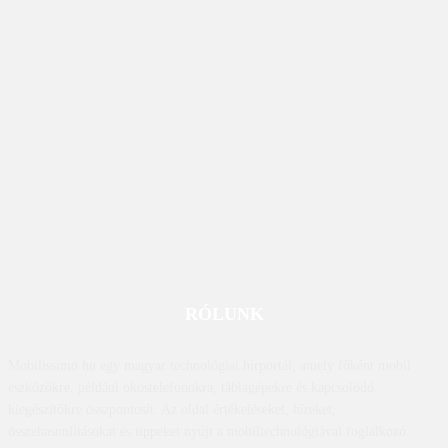
RÓLUNK
Mobilissimo.hu egy magyar technológiai hírportál, amely főként mobil
eszközökre, például okostelefonokra, táblagépekre és kapcsolódó
kiegészítőkre összpontosít. Az oldal értékeléseket, híreket,
összehasonlításokat és tippeket nyújt a mobiltechnológiával foglalkozó