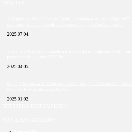
TESZTEK
A Snapdragon 8 és a Dimensity 9400+ dominálja az Android világát 2025
júniusában; íme a legerősebb telefonok és táblagépek AnTuTu szerint
2025.07.04.
A vivo és a MediaTek dominálta a márciusi AnTuTu toplistát; közel 3 mill
pontszámot ért el a vivo X200 Pro
2025.04.05.
Meglepő fordulat az AnTuTu decemberi toplistáján: a Xiaomi eltűnt, a Re
Magic 10 Pro+ az élen zárja 2024-et
2025.01.02.
NÉPSZERŰ BEJEGYZÉSEK
POPULAR CATEGORY
Telefon
1951