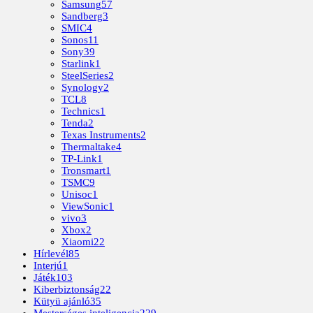
Samsung
57
Sandberg
3
SMIC
4
Sonos
11
Sony
39
Starlink
1
SteelSeries
2
Synology
2
TCL
8
Technics
1
Tenda
2
Texas Instruments
2
Thermaltake
4
TP-Link
1
Tronsmart
1
TSMC
9
Unisoc
1
ViewSonic
1
vivo
3
Xbox
2
Xiaomi
22
Hírlevél
85
Interjú
1
Játék
103
Kiberbiztonság
22
Kütyü ajánló
35