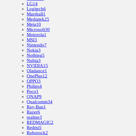
LG
14
Logitech
6
Marshall
1
Mediatek
25
Meta
10
Microsoft
30
Motorola
1
MSI
3
Nintendo
7
Nokia
3
Nothing
5
Nubia
3
NVIDIA
15
Oladance
1
OnePlus
12
OPPO
3
Philips
4
Poco
1
QNAP
9
Qualcomm
34
Ray-Ban
1
Razer
6
realme
3
REDMAGIC
2
Redmi
5
Roborock
2