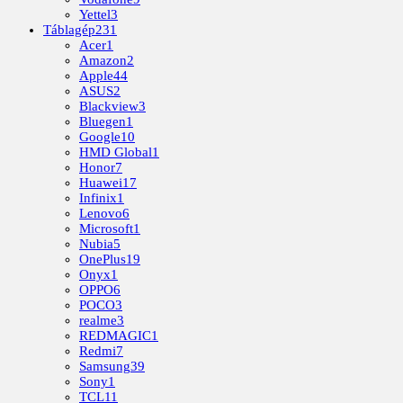
Yettel
3
Táblagép
231
Acer
1
Amazon
2
Apple
44
ASUS
2
Blackview
3
Bluegen
1
Google
10
HMD Global
1
Honor
7
Huawei
17
Infinix
1
Lenovo
6
Microsoft
1
Nubia
5
OnePlus
19
Onyx
1
OPPO
6
POCO
3
realme
3
REDMAGIC
1
Redmi
7
Samsung
39
Sony
1
TCL
11