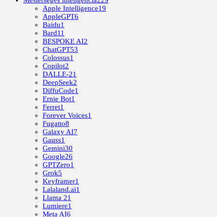
Mesterséges inteligencia
229
Apple Intelligence
19
AppleGPT
6
Baidu
1
Bard
11
BESPOKE AI
2
ChatGPT
53
Colossus
1
Copilot
2
DALLE-2
1
DeepSeek
2
DiffuCode
1
Ernie Bot
1
Ferret
1
Forever Voices
1
Fugatto
8
Galaxy AI
7
Gauss
1
Gemini
30
Google
26
GPTZero
1
Grok
5
Keyframer
1
Lalaland.ai
1
Llama 2
1
Lumiere
1
Meta AI
6