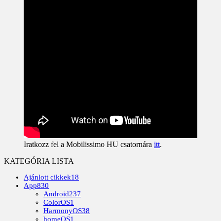
Iratkozz fel a Mobilissimo HU csatornára
itt
.
KATEGÓRIA LISTA
Ajánlott cikkek
18
App
830
Android
237
ColorOS
1
HarmonyOS
38
homeOS
1