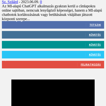
Sz. Szilárd
-
2023.06.09.
0
Az MI-alapú ChatGPT alkalmazás gyakran kerül a címlapokra
online sajtóban, nemcsak lenyűgöző képességei, hanem a MI-alapú
chatbotok korlátozásának vagy betiltásának vitájában játszott
központi szerepe...
3,452
Rajongók
TETSZIK
412
Követő
KÖVETÉS
59
Követő
KÖVETÉS
101
Követő
KÖVETÉS
2,589
Feliratkozó
FELIRATKOZÁS