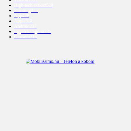
High-tech eszköz
529
Samsung
445
App
428
Apple
313
Android
237
Egyéb kategória
235
Okosóra
215