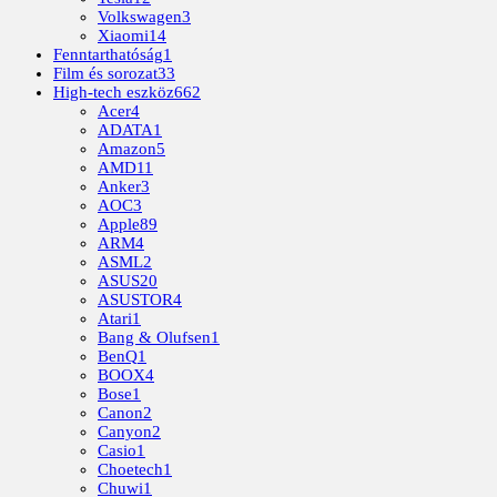
Volkswagen
3
Xiaomi
14
Fenntarthatóság
1
Film és sorozat
33
High-tech eszköz
662
Acer
4
ADATA
1
Amazon
5
AMD
11
Anker
3
AOC
3
Apple
89
ARM
4
ASML
2
ASUS
20
ASUSTOR
4
Atari
1
Bang & Olufsen
1
BenQ
1
BOOX
4
Bose
1
Canon
2
Canyon
2
Casio
1
Choetech
1
Chuwi
1