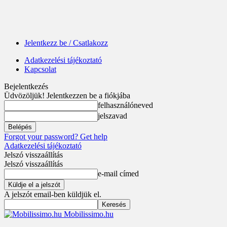
Jelentkezz be / Csatlakozz
Adatkezelési tájékoztató
Kapcsolat
Bejelentkezés
Üdvözöljük! Jelentkezzen be a fiókjába
felhasználóneved
jelszavad
Forgot your password? Get help
Adatkezelési tájékoztató
Jelszó visszaállítás
Jelszó visszaállítás
e-mail címed
A jelszót email-ben küldjük el.
Mobilissimo.hu