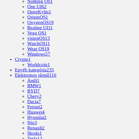
Nothing OS
1
One UI
62
OpenKylin
1
OriginOS
1
OxygenOS
19
Realme UI
11
Vega OS
1
visionOS
13
WatchOS
11
Wear OS
19
Windows
57
Crypto
1
Worldcoin
1
Egyéb kategória
235
Elektromos jármű
116
Audi
1
BMW
1
BYD
7
Chery
2
Dacia
7
Ferrari
2
Huawei
4
Hyundai
2
Nio
3
Renault
2
Skoda
1
Tesla
12