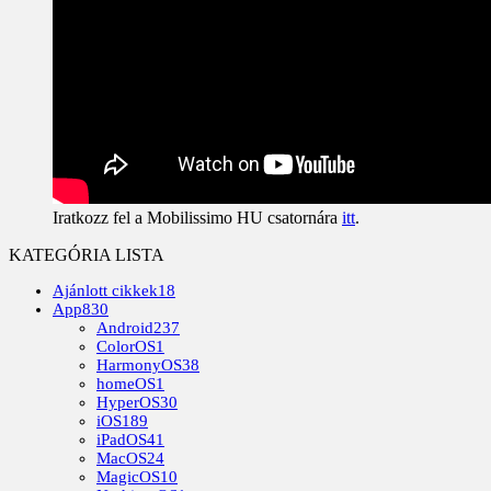
Iratkozz fel a Mobilissimo HU csatornára
itt
.
KATEGÓRIA LISTA
Ajánlott cikkek
18
App
830
Android
237
ColorOS
1
HarmonyOS
38
homeOS
1
HyperOS
30
iOS
189
iPadOS
41
MacOS
24
MagicOS
10