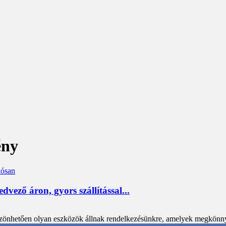
ény
ező áron, gyors szállítással...
öszönhetően olyan eszközök állnak rendelkezésünkre, amelyek megkönnyít