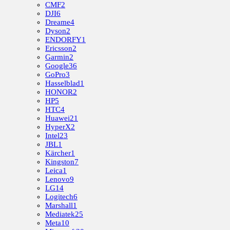
CMF
2
DJI
6
Dreame
4
Dyson
2
ENDORFY
1
Ericsson
2
Garmin
2
Google
36
GoPro
3
Hasselblad
1
HONOR
2
HP
5
HTC
4
Huawei
21
HyperX
2
Intel
23
JBL
1
Kärcher
1
Kingston
7
Leica
1
Lenovo
9
LG
14
Logitech
6
Marshall
1
Mediatek
25
Meta
10