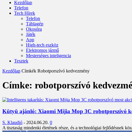
Kezdőlap
Telefon
Tech Hírek
Telefon
Táblagép
Okosóra
Játék
App
High-tech eszköz
Elektromos jármű
Mesterséges inteligencia
Tesztek
Kezdőlap
Címkék
Robotporszívó kedvezmény
Címke: robotporszívó kedvezm
Kütyü ajánló: Xiaomi Mijia Mop 3C robotporszívó kedv
S. Klaudió
-
2024.06.20.
0
A tisztaság mindenki életének része, és a technológiai fejlődésnek k
3,452
Rajongók