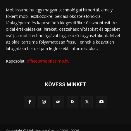
Mobilissimo.hu egy magyar technológiai hírportál, amely
főként mobil eszközökre, például okostelefonokra,
táblagépekre és kapcsolódó kiegészítőkre összpontosít. Az
oldal értékeléseket, híreket, összehasonlításokat és tippeket
nyújt a mobiltechnológiával foglalkozó fogyasztóknak. Mivel
az oldal tartalma folyamatosan frissül, ennek a közvetlen
látogatása biztosítja a legfrissebb információkat.
Kapcsolat:
office@mobilissimo.hu
KÖVESS MINKET
Copyright © Mobilissimo Group 2006 - 2026