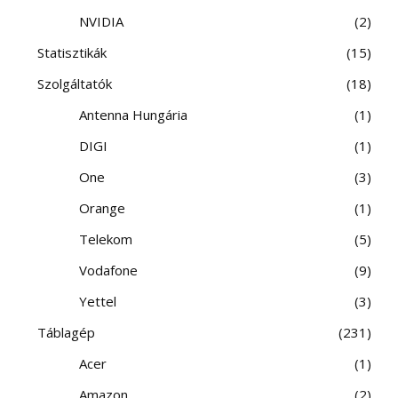
NVIDIA
2
Statisztikák
15
Szolgáltatók
18
Antenna Hungária
1
DIGI
1
One
3
Orange
1
Telekom
5
Vodafone
9
Yettel
3
Táblagép
231
Acer
1
Amazon
2