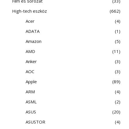
Film és sorozat
33
High-tech eszköz
662
Acer
4
ADATA
1
Amazon
5
AMD
11
Anker
3
AOC
3
Apple
89
ARM
4
ASML
2
ASUS
20
ASUSTOR
4