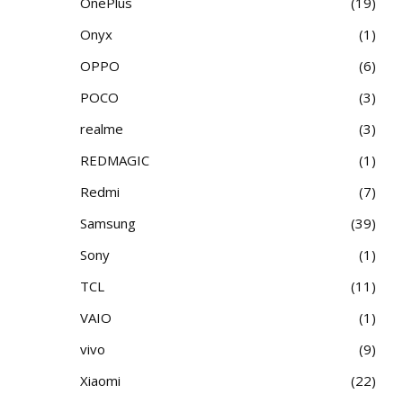
OnePlus
19
Onyx
1
OPPO
6
POCO
3
realme
3
REDMAGIC
1
Redmi
7
Samsung
39
Sony
1
TCL
11
VAIO
1
vivo
9
Xiaomi
22