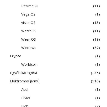
Realme UI
11
Vega OS
1
visionOS
13
WatchOS
11
Wear OS
19
Windows
57
Crypto
1
Worldcoin
1
Egyéb kategória
235
Elektromos jármű
116
Audi
1
BMW
1
BYD
7