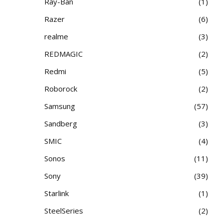
Ray-Ban
1
Razer
6
realme
3
REDMAGIC
2
Redmi
5
Roborock
2
Samsung
57
Sandberg
3
SMIC
4
Sonos
11
Sony
39
Starlink
1
SteelSeries
2