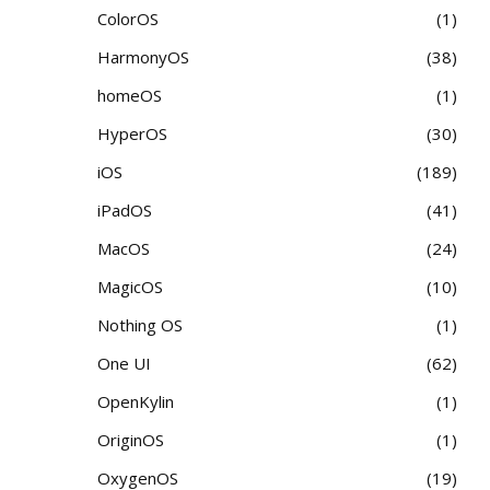
ColorOS
1
HarmonyOS
38
homeOS
1
HyperOS
30
iOS
189
iPadOS
41
MacOS
24
MagicOS
10
Nothing OS
1
One UI
62
OpenKylin
1
OriginOS
1
OxygenOS
19