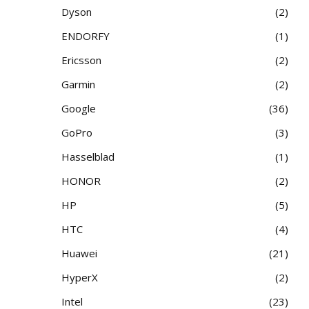
Dyson
2
ENDORFY
1
Ericsson
2
Garmin
2
Google
36
GoPro
3
Hasselblad
1
HONOR
2
HP
5
HTC
4
Huawei
21
HyperX
2
Intel
23