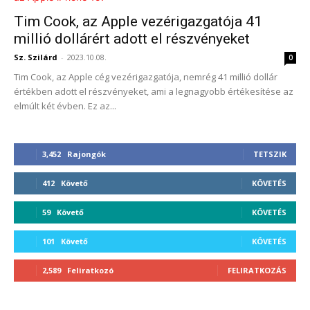
Tim Cook, az Apple vezérigazgatója 41
millió dollárért adott el részvényeket
Sz. Szilárd
-
2023.10.08.
0
Tim Cook, az Apple cég vezérigazgatója, nemrég 41 millió dollár
értékben adott el részvényeket, ami a legnagyobb értékesítése az
elmúlt két évben. Ez az...
3,452
Rajongók
TETSZIK
412
Követő
KÖVETÉS
59
Követő
KÖVETÉS
101
Követő
KÖVETÉS
2,589
Feliratkozó
FELIRATKOZÁS