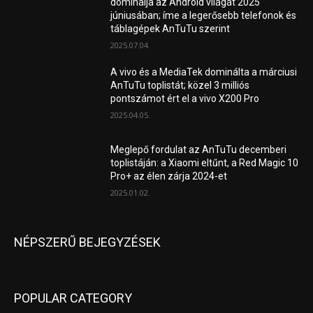
dominálja az Android világát 2025
júniusában; íme a legerősebb telefonok és
táblagépek AnTuTu szerint
2025.07.04.
A vivo és a MediaTek dominálta a márciusi
AnTuTu toplistát; közel 3 milliós
pontszámot ért el a vivo X200 Pro
2025.04.05.
Meglepő fordulat az AnTuTu decemberi
toplistáján: a Xiaomi eltűnt, a Red Magic 10
Pro+ az élen zárja 2024-et
2025.01.02.
NÉPSZERŰ BEJEGYZÉSEK
POPULAR CATEGORY