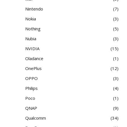
Nintendo
7
Nokia
3
Nothing
5
Nubia
3
NVIDIA
15
Oladance
1
OnePlus
12
OPPO
3
Philips
4
Poco
1
QNAP
9
Qualcomm
34