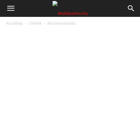
Mobilissimo.hu
Kezdőlap
Címkék
Részvényeladás