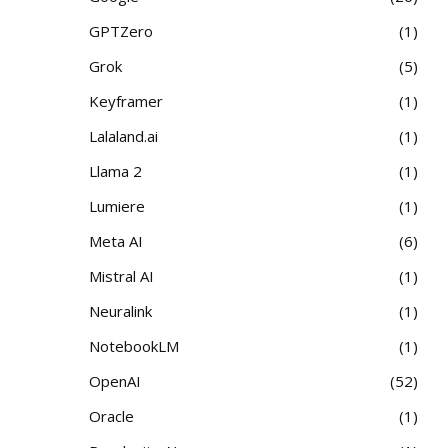
GPTZero
1
Grok
5
Keyframer
1
Lalaland.ai
1
Llama 2
1
Lumiere
1
Meta AI
6
Mistral AI
1
Neuralink
1
NotebookLM
1
OpenAI
52
Oracle
1