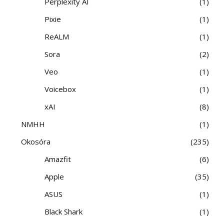
Perplexity AI
1
Pixie
1
ReALM
1
Sora
2
Veo
1
Voicebox
1
xAI
8
NMHH
1
Okosóra
235
Amazfit
6
Apple
35
ASUS
1
Black Shark
1