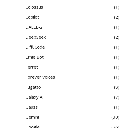
Colossus
1
Copilot
2
DALLE-2
1
DeepSeek
2
DiffuCode
1
Ernie Bot
1
Ferret
1
Forever Voices
1
Fugatto
8
Galaxy AI
7
Gauss
1
Gemini
30
Google
26