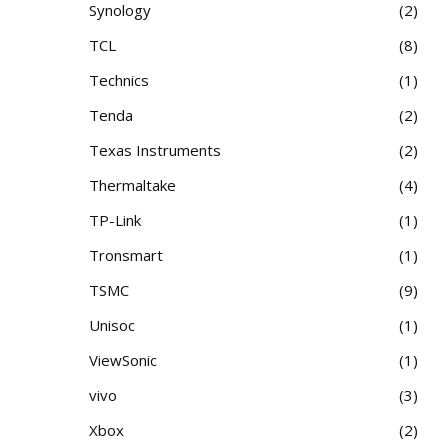
Synology
2
TCL
8
Technics
1
Tenda
2
Texas Instruments
2
Thermaltake
4
TP-Link
1
Tronsmart
1
TSMC
9
Unisoc
1
ViewSonic
1
vivo
3
Xbox
2