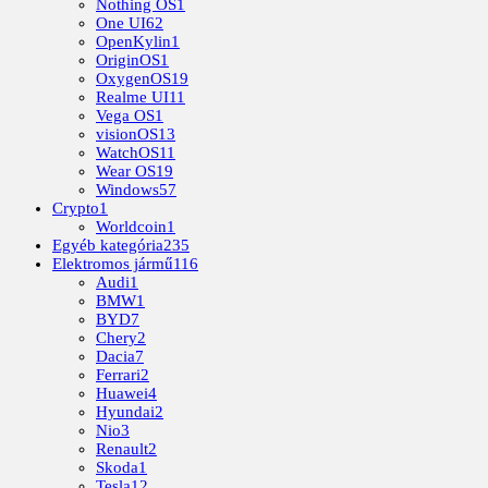
Nothing OS
1
One UI
62
OpenKylin
1
OriginOS
1
OxygenOS
19
Realme UI
11
Vega OS
1
visionOS
13
WatchOS
11
Wear OS
19
Windows
57
Crypto
1
Worldcoin
1
Egyéb kategória
235
Elektromos jármű
116
Audi
1
BMW
1
BYD
7
Chery
2
Dacia
7
Ferrari
2
Huawei
4
Hyundai
2
Nio
3
Renault
2
Skoda
1
Tesla
12