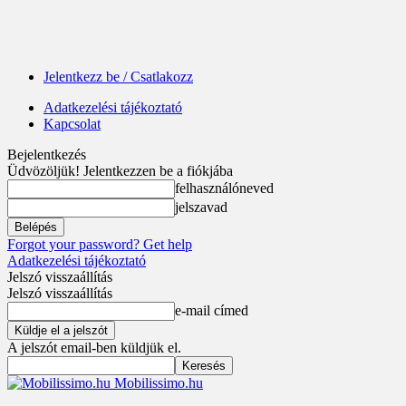
Jelentkezz be / Csatlakozz
Adatkezelési tájékoztató
Kapcsolat
Bejelentkezés
Üdvözöljük! Jelentkezzen be a fiókjába
felhasználóneved
jelszavad
Forgot your password? Get help
Adatkezelési tájékoztató
Jelszó visszaállítás
Jelszó visszaállítás
e-mail címed
A jelszót email-ben küldjük el.
Mobilissimo.hu