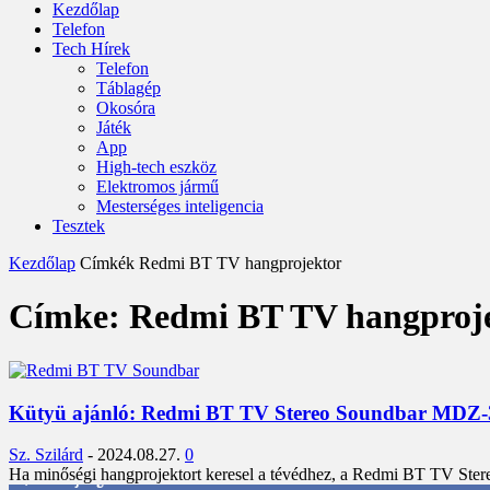
Kezdőlap
Telefon
Tech Hírek
Telefon
Táblagép
Okosóra
Játék
App
High-tech eszköz
Elektromos jármű
Mesterséges inteligencia
Tesztek
Kezdőlap
Címkék
Redmi BT TV hangprojektor
Címke: Redmi BT TV hangproj
Kütyü ajánló: Redmi BT TV Stereo Soundbar MDZ-3
Sz. Szilárd
-
2024.08.27.
0
Ha minőségi hangprojektort keresel a tévédhez, a Redmi BT TV Ster
3,452
Rajongók