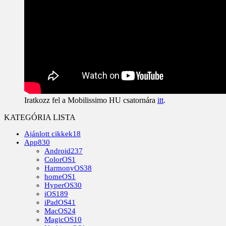
Iratkozz fel a Mobilissimo HU csatornára
itt
.
KATEGÓRIA LISTA
Ajánlott cikkek
18
App
830
Android
237
ColorOS
1
HarmonyOS
38
homeOS
1
HyperOS
30
iOS
189
iPadOS
41
MacOS
24
MagicOS
10