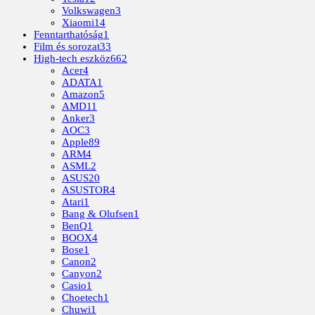
Volkswagen
3
Xiaomi
14
Fenntarthatóság
1
Film és sorozat
33
High-tech eszköz
662
Acer
4
ADATA
1
Amazon
5
AMD
11
Anker
3
AOC
3
Apple
89
ARM
4
ASML
2
ASUS
20
ASUSTOR
4
Atari
1
Bang & Olufsen
1
BenQ
1
BOOX
4
Bose
1
Canon
2
Canyon
2
Casio
1
Choetech
1
Chuwi
1