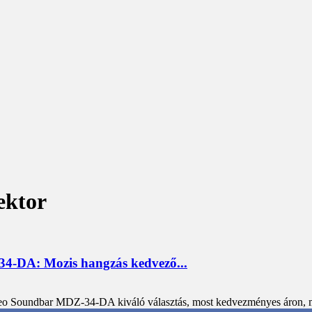
ektor
4-DA: Mozis hangzás kedvező...
eo Soundbar MDZ-34-DA kiváló választás, most kedvezményes áron, min