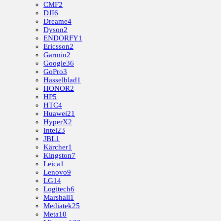
CMF
2
DJI
6
Dreame
4
Dyson
2
ENDORFY
1
Ericsson
2
Garmin
2
Google
36
GoPro
3
Hasselblad
1
HONOR
2
HP
5
HTC
4
Huawei
21
HyperX
2
Intel
23
JBL
1
Kärcher
1
Kingston
7
Leica
1
Lenovo
9
LG
14
Logitech
6
Marshall
1
Mediatek
25
Meta
10