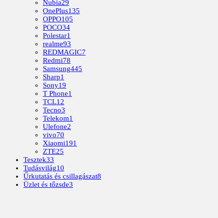
Nubia
29
OnePlus
135
OPPO
105
POCO
34
Polestar
1
realme
93
REDMAGIC
7
Redmi
78
Samsung
445
Sharp
1
Sony
19
T Phone
1
TCL
12
Tecno
3
Telekom
1
Ulefone
2
vivo
70
Xiaomi
191
ZTE
25
Tesztek
33
Tudásvilág
10
Űrkutatás és csillagászat
8
Üzlet és tőzsde
3