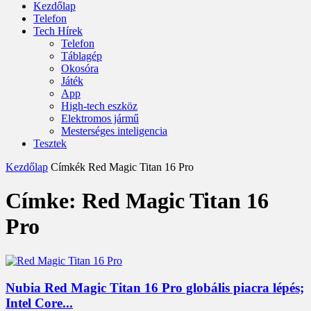
Kezdőlap
Telefon
Tech Hírek
Telefon
Táblagép
Okosóra
Játék
App
High-tech eszköz
Elektromos jármű
Mesterséges inteligencia
Tesztek
Kezdőlap
Címkék
Red Magic Titan 16 Pro
Címke: Red Magic Titan 16
Pro
Nubia Red Magic Titan 16 Pro globális piacra lépés;
Intel Core...