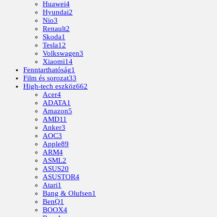
Huawei
4
Hyundai
2
Nio
3
Renault
2
Skoda
1
Tesla
12
Volkswagen
3
Xiaomi
14
Fenntarthatóság
1
Film és sorozat
33
High-tech eszköz
662
Acer
4
ADATA
1
Amazon
5
AMD
11
Anker
3
AOC
3
Apple
89
ARM
4
ASML
2
ASUS
20
ASUSTOR
4
Atari
1
Bang & Olufsen
1
BenQ
1
BOOX
4