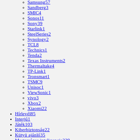
Samsung
57
Sandberg
3
SMIC
4
Sonos
11
Sony
39
Starlink
1
SteelSeries
2
Synology
2
TCL
8
Technics
1
Tenda
2
Texas Instruments
2
Thermaltake
4
TP-Link
1
Tronsmart
1
TSMC
9
Unisoc
1
ViewSonic
1
vivo
3
Xbox
2
Xiaomi
22
Hírlevél
85
Interjú
1
Játék
103
Kiberbiztonság
22
Kütyü ajánló
35