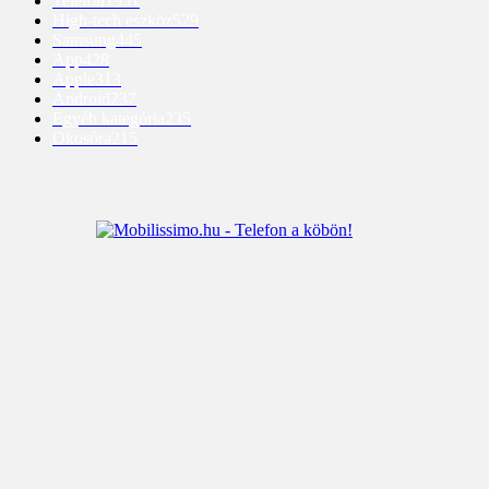
Telefon
1951
High-tech eszköz
529
Samsung
445
App
428
Apple
313
Android
237
Egyéb kategória
235
Okosóra
215