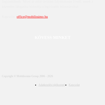
fogyasztóknak. Mivel az oldal tartalma folyamatosan frissül, ennek a
közvetlen látogatása biztosítja a legfrissebb információkat.
Kapcsolat:
office@mobilissimo.hu
KÖVESS MINKET
Copyright © Mobilissimo Group 2006 - 2026
Adatkezelési tájékoztató
Kapcsolat