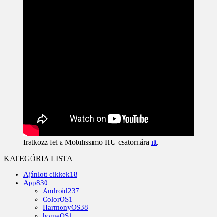
Iratkozz fel a Mobilissimo HU csatornára
itt
.
KATEGÓRIA LISTA
Ajánlott cikkek
18
App
830
Android
237
ColorOS
1
HarmonyOS
38
homeOS
1