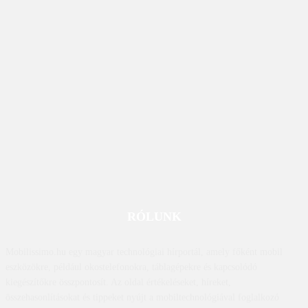
RÓLUNK
Mobilissimo.hu egy magyar technológiai hírportál, amely főként mobil
eszközökre, például okostelefonokra, táblagépekre és kapcsolódó
kiegészítőkre összpontosít. Az oldal értékeléseket, híreket,
összehasonlításokat és tippeket nyújt a mobiltechnológiával foglalkozó