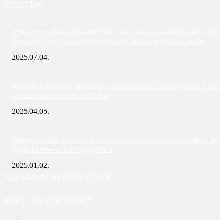
TESZTEK
A Snapdragon 8 és a Dimensity 9400+ dominálja az Android világát 2025
júniusában; íme a legerősebb telefonok és táblagépek AnTuTu szerint
2025.07.04.
A vivo és a MediaTek dominálta a márciusi AnTuTu toplistát; közel 3 mill
pontszámot ért el a vivo X200 Pro
2025.04.05.
Meglepő fordulat az AnTuTu decemberi toplistáján: a Xiaomi eltűnt, a Re
Magic 10 Pro+ az élen zárja 2024-et
2025.01.02.
NÉPSZERŰ BEJEGYZÉSEK
POPULAR CATEGORY