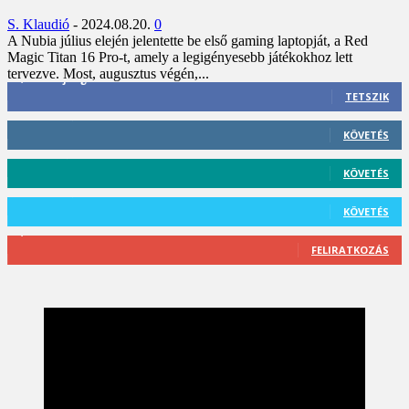
S. Klaudió
-
2024.08.20.
0
A Nubia július elején jelentette be első gaming laptopját, a Red
Magic Titan 16 Pro-t, amely a legigényesebb játékokhoz lett
tervezve. Most, augusztus végén,...
3,452
Rajongók
TETSZIK
412
Követő
KÖVETÉS
59
Követő
KÖVETÉS
101
Követő
KÖVETÉS
2,589
Feliratkozó
FELIRATKOZÁS