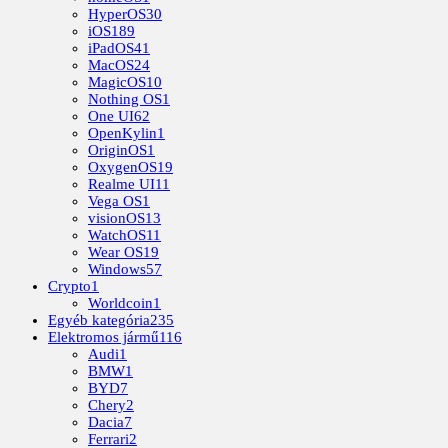
HyperOS
30
iOS
189
iPadOS
41
MacOS
24
MagicOS
10
Nothing OS
1
One UI
62
OpenKylin
1
OriginOS
1
OxygenOS
19
Realme UI
11
Vega OS
1
visionOS
13
WatchOS
11
Wear OS
19
Windows
57
Crypto
1
Worldcoin
1
Egyéb kategória
235
Elektromos jármű
116
Audi
1
BMW
1
BYD
7
Chery
2
Dacia
7
Ferrari
2