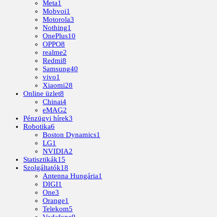
Meta
1
Mobvoi
1
Motorola
3
Nothing
1
OnePlus
10
OPPO
8
realme
2
Redmi
8
Samsung
40
vivo
1
Xiaomi
28
Online üzlet
8
Chinai
4
eMAG
2
Pénzügyi hírek
3
Robotika
6
Boston Dynamics
1
LG
1
NVIDIA
2
Statisztikák
15
Szolgáltatók
18
Antenna Hungária
1
DIGI
1
One
3
Orange
1
Telekom
5