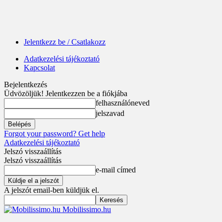
Jelentkezz be / Csatlakozz
Adatkezelési tájékoztató
Kapcsolat
Bejelentkezés
Üdvözöljük! Jelentkezzen be a fiókjába
felhasználóneved
jelszavad
Forgot your password? Get help
Adatkezelési tájékoztató
Jelszó visszaállítás
Jelszó visszaállítás
e-mail címed
A jelszót email-ben küldjük el.
Mobilissimo.hu