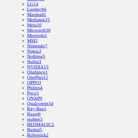
LG
14
Logitech
6
Marshall
1
Mediatek
25
Meta
10
Microsoft
30
Motorola
1
MSI
3
Nintendo
7
Nokia
3
Nothing
5
Nubia
3
NVIDIA
15
Oladance
1
OnePlus
12
OPPO
3
Philips
4
Poco
1
QNAP
9
Qualcomm
34
Ray-Ban
1
Razer
6
realme
3
REDMAGIC
2
Redmi
5
Roborock
2