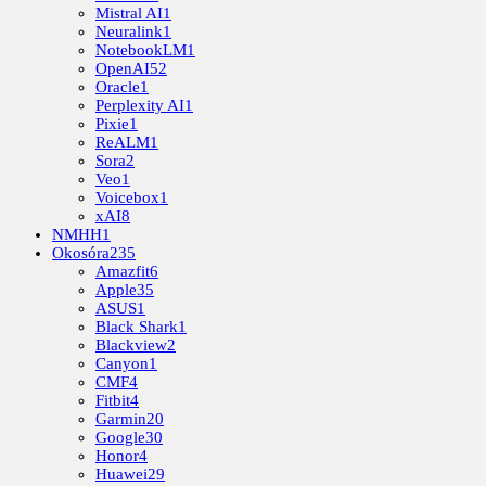
Mistral AI
1
Neuralink
1
NotebookLM
1
OpenAI
52
Oracle
1
Perplexity AI
1
Pixie
1
ReALM
1
Sora
2
Veo
1
Voicebox
1
xAI
8
NMHH
1
Okosóra
235
Amazfit
6
Apple
35
ASUS
1
Black Shark
1
Blackview
2
Canyon
1
CMF
4
Fitbit
4
Garmin
20
Google
30
Honor
4
Huawei
29