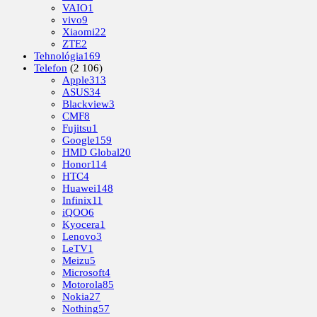
VAIO
1
vivo
9
Xiaomi
22
ZTE
2
Tehnológia
169
Telefon
(2 106)
Apple
313
ASUS
34
Blackview
3
CMF
8
Fujitsu
1
Google
159
HMD Global
20
Honor
114
HTC
4
Huawei
148
Infinix
11
iQOO
6
Kyocera
1
Lenovo
3
LeTV
1
Meizu
5
Microsoft
4
Motorola
85
Nokia
27
Nothing
57