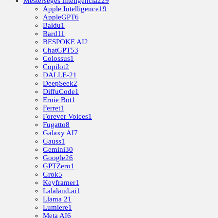
Mesterséges inteligencia
229
Apple Intelligence
19
AppleGPT
6
Baidu
1
Bard
11
BESPOKE AI
2
ChatGPT
53
Colossus
1
Copilot
2
DALLE-2
1
DeepSeek
2
DiffuCode
1
Ernie Bot
1
Ferret
1
Forever Voices
1
Fugatto
8
Galaxy AI
7
Gauss
1
Gemini
30
Google
26
GPTZero
1
Grok
5
Keyframer
1
Lalaland.ai
1
Llama 2
1
Lumiere
1
Meta AI
6