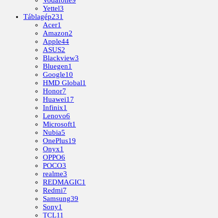
Vodafone
9
Yettel
3
Táblagép
231
Acer
1
Amazon
2
Apple
44
ASUS
2
Blackview
3
Bluegen
1
Google
10
HMD Global
1
Honor
7
Huawei
17
Infinix
1
Lenovo
6
Microsoft
1
Nubia
5
OnePlus
19
Onyx
1
OPPO
6
POCO
3
realme
3
REDMAGIC
1
Redmi
7
Samsung
39
Sony
1
TCL
11