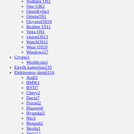
Nothing OS
1
One UI
62
OpenKylin
1
OriginOS
1
OxygenOS
19
Realme UI
11
Vega OS
1
visionOS
13
WatchOS
11
Wear OS
19
Windows
57
Crypto
1
Worldcoin
1
Egyéb kategória
235
Elektromos jármű
116
Audi
1
BMW
1
BYD
7
Chery
2
Dacia
7
Ferrari
2
Huawei
4
Hyundai
2
Nio
3
Renault
2
Skoda
1
Tesla
12