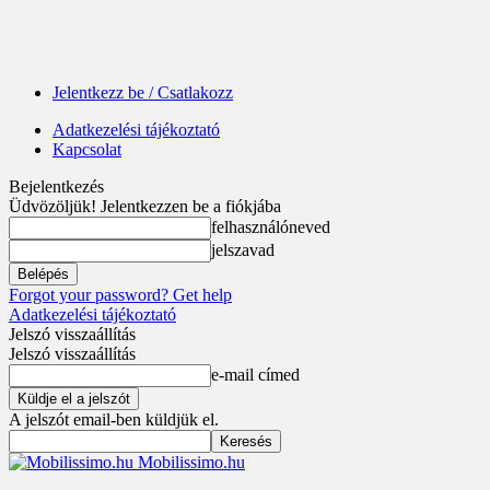
Jelentkezz be / Csatlakozz
Adatkezelési tájékoztató
Kapcsolat
Bejelentkezés
Üdvözöljük! Jelentkezzen be a fiókjába
felhasználóneved
jelszavad
Forgot your password? Get help
Adatkezelési tájékoztató
Jelszó visszaállítás
Jelszó visszaállítás
e-mail címed
A jelszót email-ben küldjük el.
Mobilissimo.hu