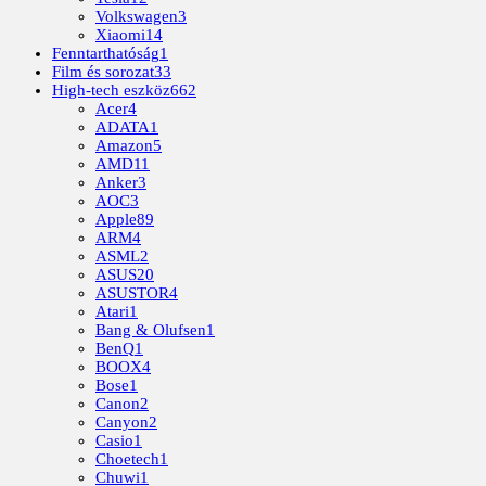
Volkswagen
3
Xiaomi
14
Fenntarthatóság
1
Film és sorozat
33
High-tech eszköz
662
Acer
4
ADATA
1
Amazon
5
AMD
11
Anker
3
AOC
3
Apple
89
ARM
4
ASML
2
ASUS
20
ASUSTOR
4
Atari
1
Bang & Olufsen
1
BenQ
1
BOOX
4
Bose
1
Canon
2
Canyon
2
Casio
1
Choetech
1
Chuwi
1