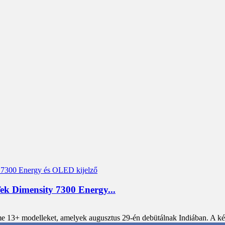
ek Dimensity 7300 Energy...
alme 13+ modelleket, amelyek augusztus 29-én debütálnak Indiában. A 