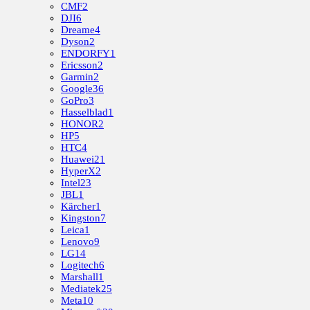
CMF
2
DJI
6
Dreame
4
Dyson
2
ENDORFY
1
Ericsson
2
Garmin
2
Google
36
GoPro
3
Hasselblad
1
HONOR
2
HP
5
HTC
4
Huawei
21
HyperX
2
Intel
23
JBL
1
Kärcher
1
Kingston
7
Leica
1
Lenovo
9
LG
14
Logitech
6
Marshall
1
Mediatek
25
Meta
10