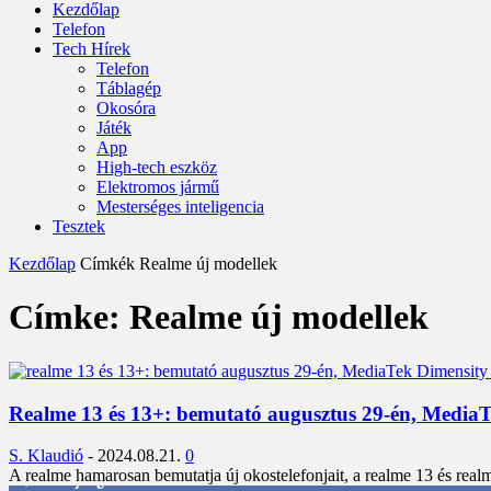
Kezdőlap
Telefon
Tech Hírek
Telefon
Táblagép
Okosóra
Játék
App
High-tech eszköz
Elektromos jármű
Mesterséges inteligencia
Tesztek
Kezdőlap
Címkék
Realme új modellek
Címke: Realme új modellek
Realme 13 és 13+: bemutató augusztus 29-én, MediaT
S. Klaudió
-
2024.08.21.
0
A realme hamarosan bemutatja új okostelefonjait, a realme 13 és re
3,452
Rajongók