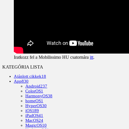
Iratkozz fel a Mobilissimo HU csatornára
itt
.
KATEGÓRIA LISTA
Ajánlott cikkek
18
App
830
Android
237
ColorOS
1
HarmonyOS
38
homeOS
1
HyperOS
30
iOS
189
iPadOS
41
MacOS
24
MagicOS
10