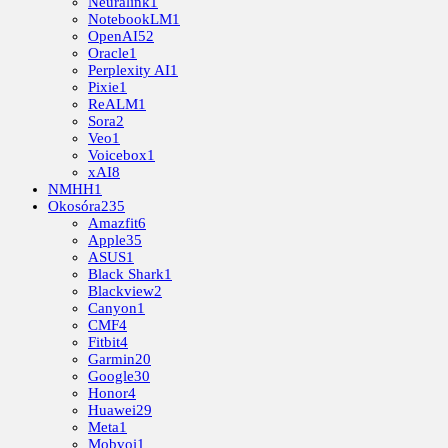
Neuralink
1
NotebookLM
1
OpenAI
52
Oracle
1
Perplexity AI
1
Pixie
1
ReALM
1
Sora
2
Veo
1
Voicebox
1
xAI
8
NMHH
1
Okosóra
235
Amazfit
6
Apple
35
ASUS
1
Black Shark
1
Blackview
2
Canyon
1
CMF
4
Fitbit
4
Garmin
20
Google
30
Honor
4
Huawei
29
Meta
1
Mobvoi
1