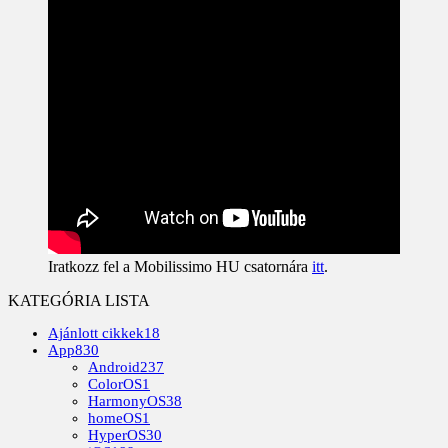
Iratkozz fel a Mobilissimo HU csatornára
itt
.
KATEGÓRIA LISTA
Ajánlott cikkek
18
App
830
Android
237
ColorOS
1
HarmonyOS
38
homeOS
1
HyperOS
30