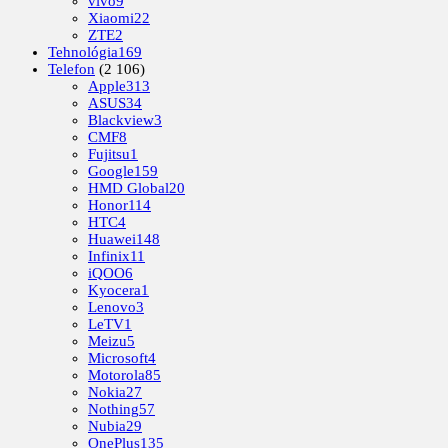
vivo
9
Xiaomi
22
ZTE
2
Tehnológia
169
Telefon
(2 106)
Apple
313
ASUS
34
Blackview
3
CMF
8
Fujitsu
1
Google
159
HMD Global
20
Honor
114
HTC
4
Huawei
148
Infinix
11
iQOO
6
Kyocera
1
Lenovo
3
LeTV
1
Meizu
5
Microsoft
4
Motorola
85
Nokia
27
Nothing
57
Nubia
29
OnePlus
135