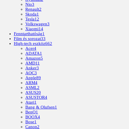
Nio
3
Renault
2
Skoda
1
Tesla
12
Volkswagen
3
Xiaomi
14
Fenntarthatóság
1
Film és sorozat
33
High-tech eszköz
662
Acer
4
ADATA
1
Amazon
5
AMD
11
Anker
3
AOC
3
Apple
89
ARM
4
ASML
2
ASUS
20
ASUSTOR
4
Atari
1
Bang & Olufsen
1
BenQ
1
BOOX
4
Bose
1
Canon
2