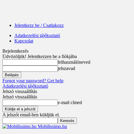
Jelentkezz be / Csatlakozz
Adatkezelési tájékoztató
Kapcsolat
Bejelentkezés
Üdvözöljük! Jelentkezzen be a fiókjába
felhasználóneved
jelszavad
Forgot your password? Get help
Adatkezelési tájékoztató
Jelszó visszaállítás
Jelszó visszaállítás
e-mail címed
A jelszót email-ben küldjük el.
Mobilissimo.hu