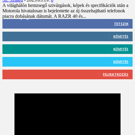
A világhálón hemzsegő szivárgások, képek és specifikációk után a
Motorola hivatalosan is bejelentette az új összehajtható telefonok
piacra dobásának dátumát. A RAZR 40 és...
3,452
Rajongók
TETSZIK
412
Követő
KÖVETÉS
59
Követő
KÖVETÉS
101
Követő
KÖVETÉS
2,589
Feliratkozó
FELIRATKOZÁS