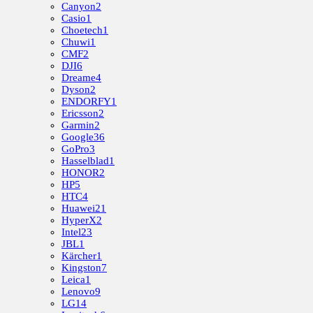
Canyon
2
Casio
1
Choetech
1
Chuwi
1
CMF
2
DJI
6
Dreame
4
Dyson
2
ENDORFY
1
Ericsson
2
Garmin
2
Google
36
GoPro
3
Hasselblad
1
HONOR
2
HP
5
HTC
4
Huawei
21
HyperX
2
Intel
23
JBL
1
Kärcher
1
Kingston
7
Leica
1
Lenovo
9
LG
14