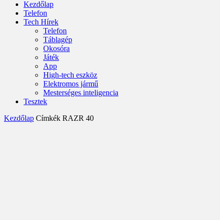
Kezdőlap
Telefon
Tech Hírek
Telefon
Táblagép
Okosóra
Játék
App
High-tech eszköz
Elektromos jármű
Mesterséges inteligencia
Tesztek
Kezdőlap
Címkék
RAZR 40