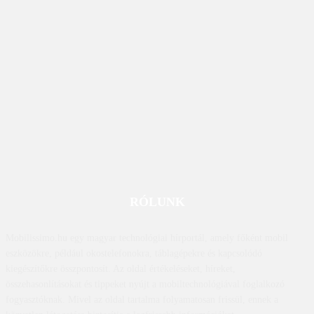
RÓLUNK
Mobilissimo.hu egy magyar technológiai hírportál, amely főként mobil
eszközökre, például okostelefonokra, táblagépekre és kapcsolódó
kiegészítőkre összpontosít. Az oldal értékeléseket, híreket,
összehasonlításokat és tippeket nyújt a mobiltechnológiával foglalkozó
fogyasztóknak. Mivel az oldal tartalma folyamatosan frissül, ennek a