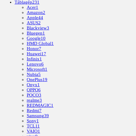
Táblagép
231
Acer
1
Amazon
2
Apple
44
ASUS
2
Blackview
3
Bluegen
1
Google
10
HMD Global
1
Honor
7
Huawei
17
Infinix
1
Lenovo
6
Microsoft
1
Nubia
5
OnePlus
19
Onyx
1
OPPO
6
POCO
3
realme
3
REDMAGIC
1
Redmi
7
Samsung
39
Sony
1
TCL
11
VAIO
1