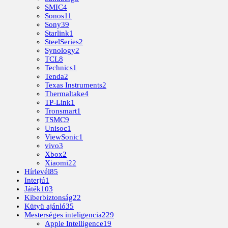
SMIC
4
Sonos
11
Sony
39
Starlink
1
SteelSeries
2
Synology
2
TCL
8
Technics
1
Tenda
2
Texas Instruments
2
Thermaltake
4
TP-Link
1
Tronsmart
1
TSMC
9
Unisoc
1
ViewSonic
1
vivo
3
Xbox
2
Xiaomi
22
Hírlevél
85
Interjú
1
Játék
103
Kiberbiztonság
22
Kütyü ajánló
35
Mesterséges inteligencia
229
Apple Intelligence
19