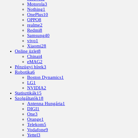
Motorola
3
Nothing
1
OnePlus
10
OPPO
8
realme
2
Redmi
8
Samsung
40
vivo
1
Xiaomi
28
Online üzlet
8
Chinai
4
eMAG
2
Pénzügyi hírek
3
Robotika
6
Boston Dynamics
1
LG
1
NVIDIA
2
Statisztikák
15
Szolgáltatók
18
Antenna Hungária
1
DIGI
1
One
3
Orange
1
Telekom
5
Vodafone
9
Yettel
3