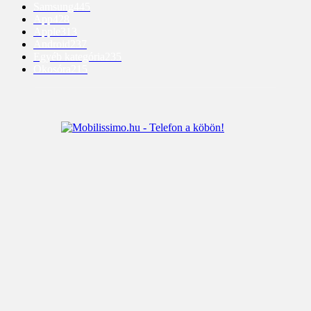
Samsung
445
App
428
Apple
313
Android
237
Egyéb kategória
235
Okosóra
215