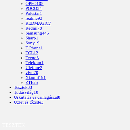
OPPO
105
POCO
34
Polestar
1
realme
93
REDMAGIC
7
Redmi
78
Samsung
445
Sharp
1
Sony
19
T Phone
1
TCL
12
Tecno
3
Telekom
1
Ulefone
2
vivo
70
Xiaomi
191
ZTE
25
Tesztek
33
Tudásvilág
10
Űrkutatás és csillagászat
8
Üzlet és tőzsde
3
TESZTEK