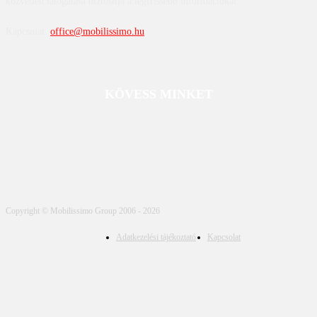
közvetlen látogatása biztosítja a legfrissebb információkat.
Kapcsolat:
office@mobilissimo.hu
KÖVESS MINKET
Copyright © Mobilissimo Group 2006 - 2026
Adatkezelési tájékoztató
Kapcsolat