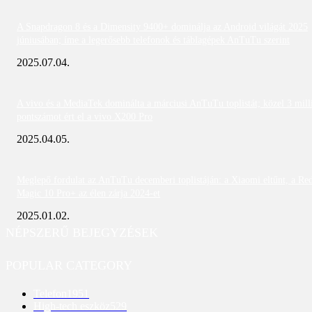
A Snapdragon 8 és a Dimensity 9400+ dominálja az Android világát 2025
júniusában; íme a legerősebb telefonok és táblagépek AnTuTu szerint
2025.07.04.
A vivo és a MediaTek dominálta a márciusi AnTuTu toplistát; közel 3 mill
pontszámot ért el a vivo X200 Pro
2025.04.05.
Meglepő fordulat az AnTuTu decemberi toplistáján: a Xiaomi eltűnt, a Re
Magic 10 Pro+ az élen zárja 2024-et
2025.01.02.
NÉPSZERŰ BEJEGYZÉSEK
POPULAR CATEGORY
Telefon
1951
High-tech eszköz
529