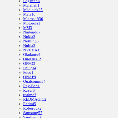
Logitech
6
Marshall
1
Mediatek
25
Meta
10
Microsoft
30
Motorola
1
MSI
3
Nintendo
7
Nokia
3
Nothing
5
Nubia
3
NVIDIA
15
Oladance
1
OnePlus
12
OPPO
3
Philips
4
Poco
1
QNAP
9
Qualcomm
34
Ray-Ban
1
Razer
6
realme
3
REDMAGIC
2
Redmi
5
Roborock
2
Samsung
57
Sandberg
3