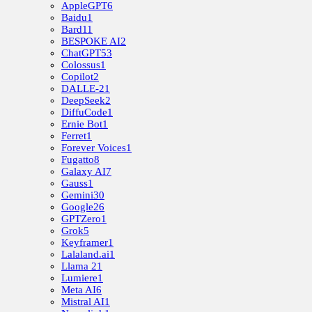
AppleGPT
6
Baidu
1
Bard
11
BESPOKE AI
2
ChatGPT
53
Colossus
1
Copilot
2
DALLE-2
1
DeepSeek
2
DiffuCode
1
Ernie Bot
1
Ferret
1
Forever Voices
1
Fugatto
8
Galaxy AI
7
Gauss
1
Gemini
30
Google
26
GPTZero
1
Grok
5
Keyframer
1
Lalaland.ai
1
Llama 2
1
Lumiere
1
Meta AI
6
Mistral AI
1