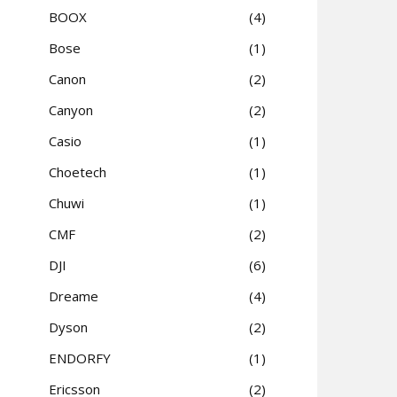
BOOX
4
Bose
1
Canon
2
Canyon
2
Casio
1
Choetech
1
Chuwi
1
CMF
2
DJI
6
Dreame
4
Dyson
2
ENDORFY
1
Ericsson
2