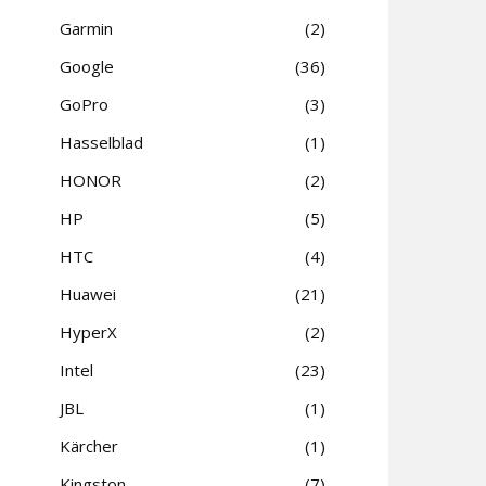
Garmin
2
Google
36
GoPro
3
Hasselblad
1
HONOR
2
HP
5
HTC
4
Huawei
21
HyperX
2
Intel
23
JBL
1
Kärcher
1
Kingston
7