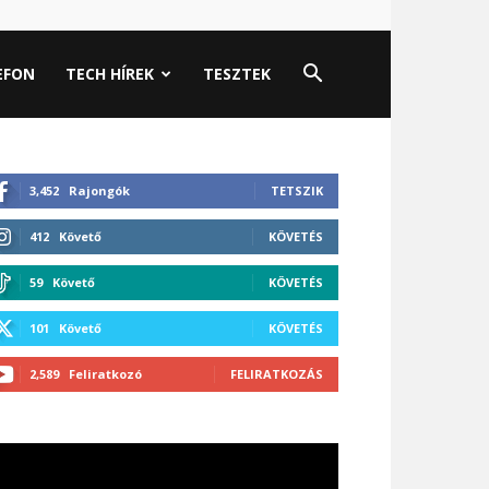
EFON
TECH HÍREK
TESZTEK
3,452
Rajongók
TETSZIK
412
Követő
KÖVETÉS
59
Követő
KÖVETÉS
101
Követő
KÖVETÉS
2,589
Feliratkozó
FELIRATKOZÁS