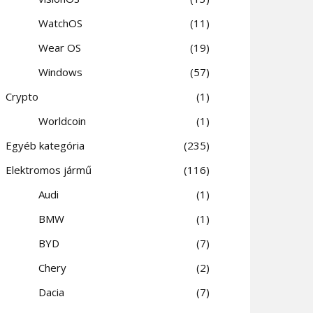
WatchOS
11
Wear OS
19
Windows
57
Crypto
1
Worldcoin
1
Egyéb kategória
235
Elektromos jármű
116
Audi
1
BMW
1
BYD
7
Chery
2
Dacia
7