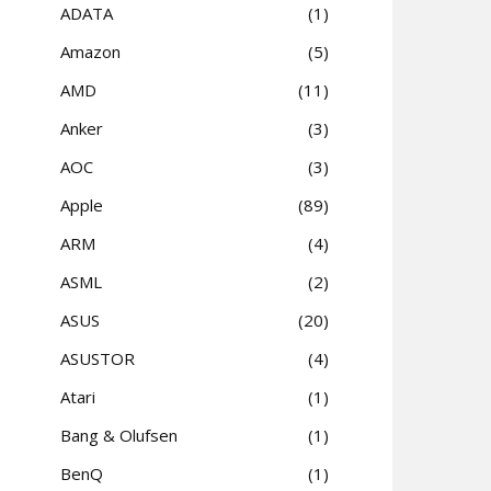
ADATA
1
Amazon
5
AMD
11
Anker
3
AOC
3
Apple
89
ARM
4
ASML
2
ASUS
20
ASUSTOR
4
Atari
1
Bang & Olufsen
1
BenQ
1