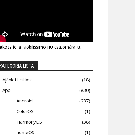
atkozz fel a Mobilissimo HU csatornára
itt
.
KATEGÓRIA LISTA
Ajánlott cikkek
18
App
830
Android
237
ColorOS
1
HarmonyOS
38
homeOS
1