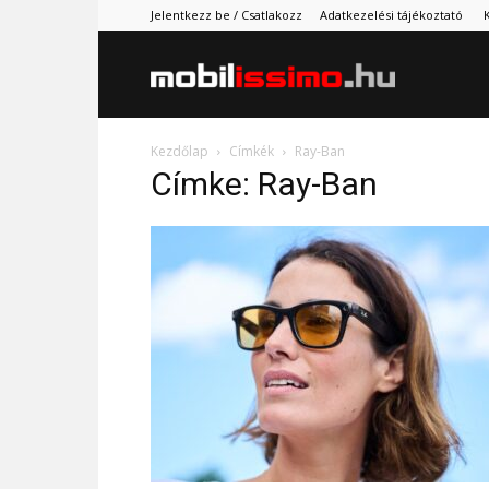
Jelentkezz be / Csatlakozz
Adatkezelési tájékoztató
Mobilissimo.
Kezdőlap
Címkék
Ray-Ban
Címke: Ray-Ban