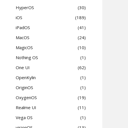
HyperOS
30
iOS
189
iPadOS
41
MacOS
24
MagicOS
10
Nothing OS
1
One UI
62
OpenKylin
1
OriginOS
1
OxygenOS
19
Realme UI
11
Vega OS
1
visionOS
13