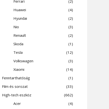
Ferrari
2
Huawei
4
Hyundai
2
Nio
3
Renault
2
Skoda
1
Tesla
12
Volkswagen
3
Xiaomi
14
Fenntarthatóság
1
Film és sorozat
33
High-tech eszköz
662
Acer
4