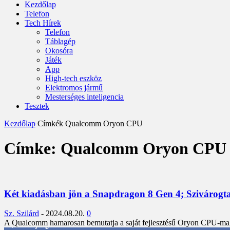
Kezdőlap
Telefon
Tech Hírek
Telefon
Táblagép
Okosóra
Játék
App
High-tech eszköz
Elektromos jármű
Mesterséges inteligencia
Tesztek
Kezdőlap
Címkék
Qualcomm Oryon CPU
Címke: Qualcomm Oryon CPU
Két kiadásban jön a Snapdragon 8 Gen 4; Szivárogtatá
Sz. Szilárd
-
2024.08.20.
0
A Qualcomm hamarosan bemutatja a saját fejlesztésű Oryon CPU-magoka
3,452
Rajongók