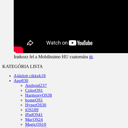
Iratkozz fel a Mobilissimo HU csatornára
itt
.
KATEGÓRIA LISTA
Ajánlott cikkek
18
App
830
Android
237
ColorOS
1
HarmonyOS
38
homeOS
1
HyperOS
30
iOS
189
iPadOS
41
MacOS
24
MagicOS
10