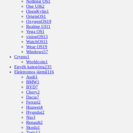
Nothing OS
1
One UI
62
OpenKylin
1
OriginOS
1
OxygenOS
19
Realme UI
11
Vega OS
1
visionOS
13
WatchOS
11
Wear OS
19
Windows
57
Crypto
1
Worldcoin
1
Egyéb kategória
235
Elektromos jármű
116
Audi
1
BMW
1
BYD
7
Chery
2
Dacia
7
Ferrari
2
Huawei
4
Hyundai
2
Nio
3
Renault
2
Skoda
1
Tesla
12