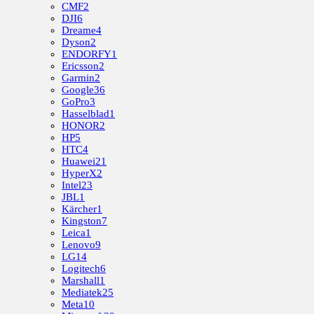
CMF
2
DJI
6
Dreame
4
Dyson
2
ENDORFY
1
Ericsson
2
Garmin
2
Google
36
GoPro
3
Hasselblad
1
HONOR
2
HP
5
HTC
4
Huawei
21
HyperX
2
Intel
23
JBL
1
Kärcher
1
Kingston
7
Leica
1
Lenovo
9
LG
14
Logitech
6
Marshall
1
Mediatek
25
Meta
10