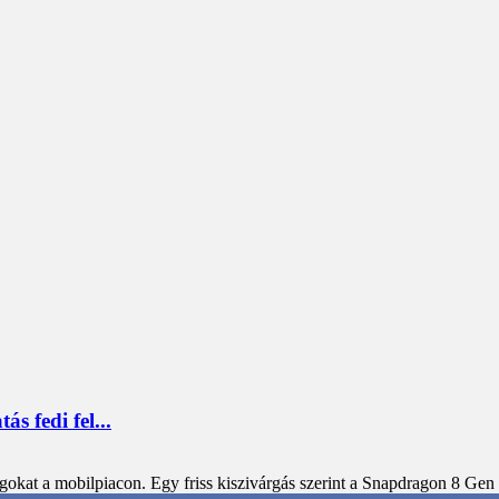
s fedi fel...
t a mobilpiacon. Egy friss kiszivárgás szerint a Snapdragon 8 Gen 4 