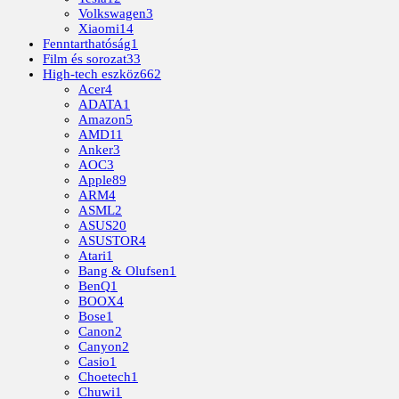
Volkswagen
3
Xiaomi
14
Fenntarthatóság
1
Film és sorozat
33
High-tech eszköz
662
Acer
4
ADATA
1
Amazon
5
AMD
11
Anker
3
AOC
3
Apple
89
ARM
4
ASML
2
ASUS
20
ASUSTOR
4
Atari
1
Bang & Olufsen
1
BenQ
1
BOOX
4
Bose
1
Canon
2
Canyon
2
Casio
1
Choetech
1
Chuwi
1