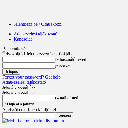
Jelentkezz be / Csatlakozz
Adatkezelési tájékoztató
Kapcsolat
Bejelentkezés
Üdvözöljük! Jelentkezzen be a fiókjába
felhasználóneved
jelszavad
Forgot your password? Get help
Adatkezelési tájékoztató
Jelszó visszaállítás
Jelszó visszaállítás
e-mail címed
A jelszót email-ben küldjük el.
Mobilissimo.hu