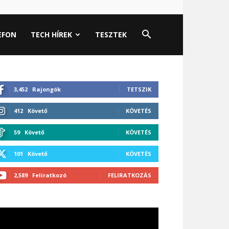
EFON
TECH HÍREK
TESZTEK
3,452
Rajongók
TETSZIK
412
Követő
KÖVETÉS
59
Követő
KÖVETÉS
101
Követő
KÖVETÉS
2,589
Feliratkozó
FELIRATKOZÁS