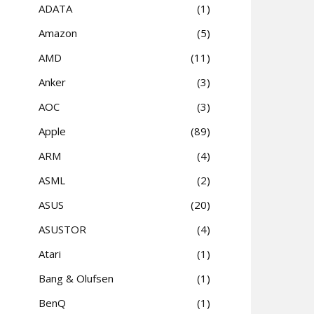
ADATA
1
Amazon
5
AMD
11
Anker
3
AOC
3
Apple
89
ARM
4
ASML
2
ASUS
20
ASUSTOR
4
Atari
1
Bang & Olufsen
1
BenQ
1