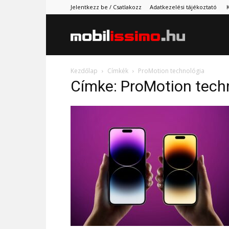
Jelentkezz be / Csatlakozz
Adatkezelési tájékoztató
Mobilissimo.
Kezdőlap
Címkék
ProMotion technológia
Címke: ProMotion tech