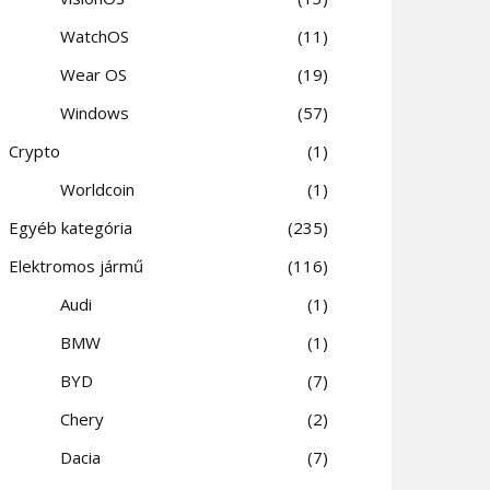
WatchOS
11
Wear OS
19
Windows
57
Crypto
1
Worldcoin
1
Egyéb kategória
235
Elektromos jármű
116
Audi
1
BMW
1
BYD
7
Chery
2
Dacia
7