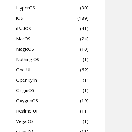
HyperOS
30
iOS
189
iPadOS
41
MacOS
24
MagicOS
10
Nothing OS
1
One UI
62
OpenKylin
1
OriginOS
1
OxygenOS
19
Realme UI
11
Vega OS
1
visionOS
13