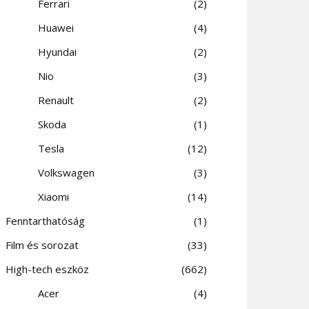
Ferrari
2
Huawei
4
Hyundai
2
Nio
3
Renault
2
Skoda
1
Tesla
12
Volkswagen
3
Xiaomi
14
Fenntarthatóság
1
Film és sorozat
33
High-tech eszköz
662
Acer
4