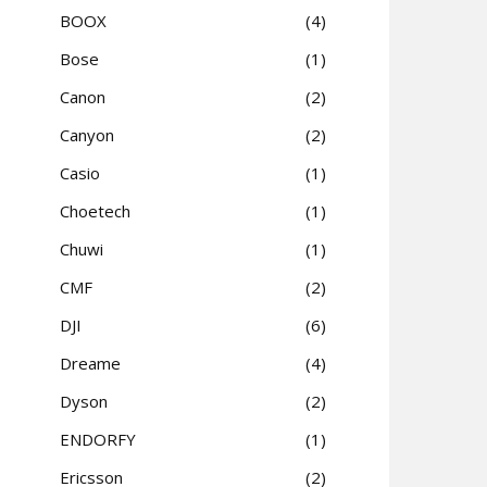
BOOX
4
Bose
1
Canon
2
Canyon
2
Casio
1
Choetech
1
Chuwi
1
CMF
2
DJI
6
Dreame
4
Dyson
2
ENDORFY
1
Ericsson
2