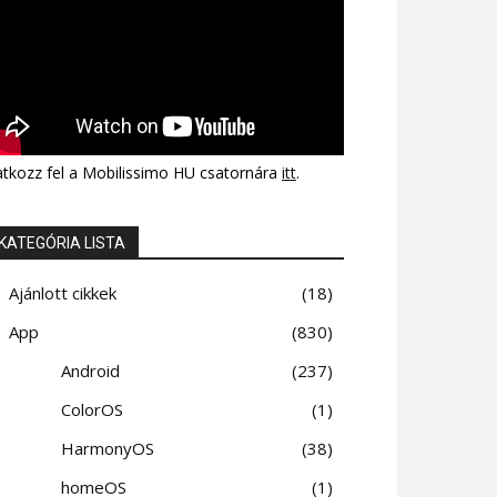
atkozz fel a Mobilissimo HU csatornára
itt
.
KATEGÓRIA LISTA
Ajánlott cikkek
18
App
830
Android
237
ColorOS
1
HarmonyOS
38
homeOS
1