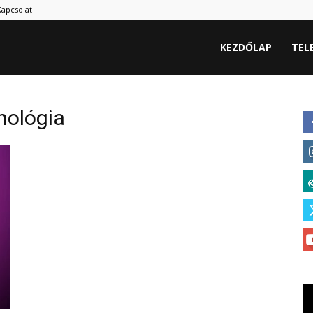
Kapcsolat
hu
KEZDŐLAP
TEL
nológia