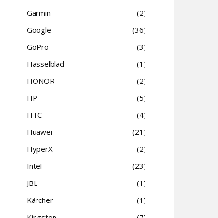
Garmin
2
Google
36
GoPro
3
Hasselblad
1
HONOR
2
HP
5
HTC
4
Huawei
21
HyperX
2
Intel
23
JBL
1
Kärcher
1
Kingston
7