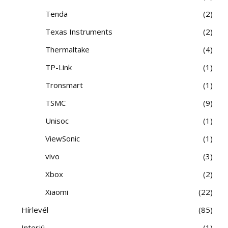
Tenda
2
Texas Instruments
2
Thermaltake
4
TP-Link
1
Tronsmart
1
TSMC
9
Unisoc
1
ViewSonic
1
vivo
3
Xbox
2
Xiaomi
22
Hírlevél
85
Interjú
1