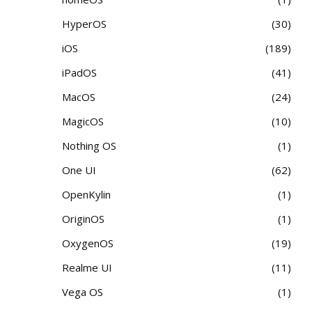
HyperOS
30
iOS
189
iPadOS
41
MacOS
24
MagicOS
10
Nothing OS
1
One UI
62
OpenKylin
1
OriginOS
1
OxygenOS
19
Realme UI
11
Vega OS
1