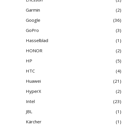
Garmin
2
Google
36
GoPro
3
Hasselblad
1
HONOR
2
HP
5
HTC
4
Huawei
21
HyperX
2
Intel
23
JBL
1
Kärcher
1