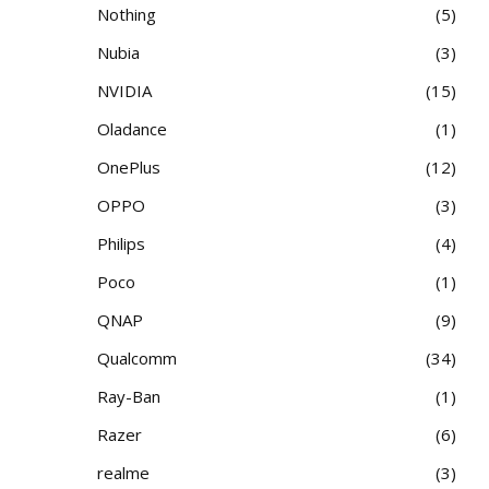
Nothing
5
Nubia
3
NVIDIA
15
Oladance
1
OnePlus
12
OPPO
3
Philips
4
Poco
1
QNAP
9
Qualcomm
34
Ray-Ban
1
Razer
6
realme
3