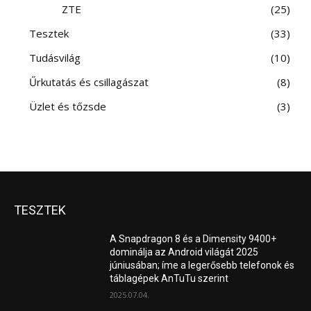
ZTE
25
Tesztek
33
Tudásvilág
10
Űrkutatás és csillagászat
8
Üzlet és tőzsde
3
TESZTEK
A Snapdragon 8 és a Dimensity 9400+
dominálja az Android világát 2025
júniusában; íme a legerősebb telefonok és
táblagépek AnTuTu szerint
2025.07.04.