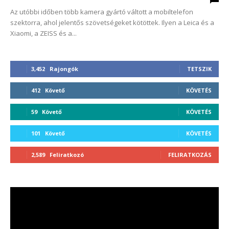
Az utóbbi időben több kamera gyártó váltott a mobiltelefon
szektorra, ahol jelentős szövetségeket kötöttek. Ilyen a Leica és a
Xiaomi, a ZEISS és a...
3,452
Rajongók
TETSZIK
412
Követő
KÖVETÉS
59
Követő
KÖVETÉS
101
Követő
KÖVETÉS
2,589
Feliratkozó
FELIRATKOZÁS