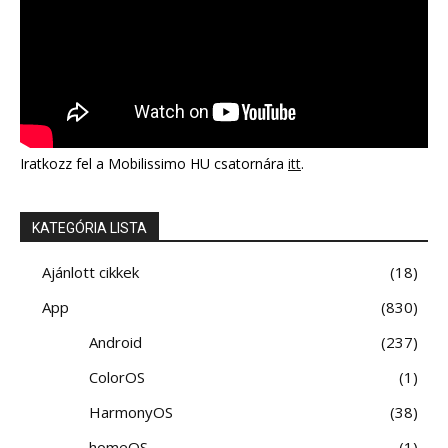
Iratkozz fel a Mobilissimo HU csatornára
itt
.
KATEGÓRIA LISTA
Ajánlott cikkek
18
App
830
Android
237
ColorOS
1
HarmonyOS
38
homeOS
1