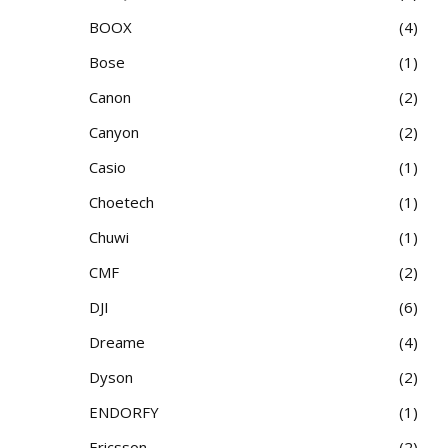
BOOX
4
Bose
1
Canon
2
Canyon
2
Casio
1
Choetech
1
Chuwi
1
CMF
2
DJI
6
Dreame
4
Dyson
2
ENDORFY
1
Ericsson
2