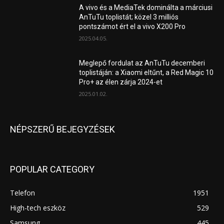
A vivo és a MediaTek dominálta a márciusi
AnTuTu toplistát; közel 3 milliós
pontszámot ért el a vivo X200 Pro
2025.04.05.
Meglepő fordulat az AnTuTu decemberi
toplistáján: a Xiaomi eltűnt, a Red Magic 10
Pro+ az élen zárja 2024-et
2025.01.02.
NÉPSZERŰ BEJEGYZÉSEK
POPULAR CATEGORY
Telefon
1951
High-tech eszköz
529
Samsung
445