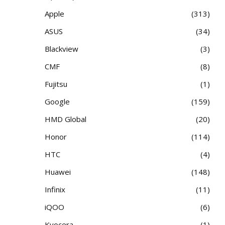
Apple
313
ASUS
34
Blackview
3
CMF
8
Fujitsu
1
Google
159
HMD Global
20
Honor
114
HTC
4
Huawei
148
Infinix
11
iQOO
6
Kyocera
1