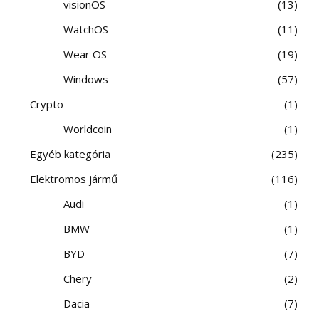
visionOS
13
WatchOS
11
Wear OS
19
Windows
57
Crypto
1
Worldcoin
1
Egyéb kategória
235
Elektromos jármű
116
Audi
1
BMW
1
BYD
7
Chery
2
Dacia
7