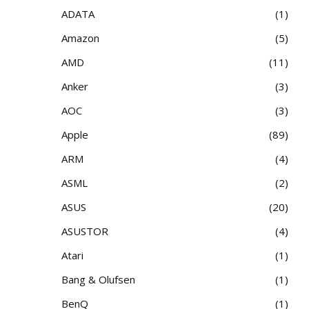
ADATA
1
Amazon
5
AMD
11
Anker
3
AOC
3
Apple
89
ARM
4
ASML
2
ASUS
20
ASUSTOR
4
Atari
1
Bang & Olufsen
1
BenQ
1