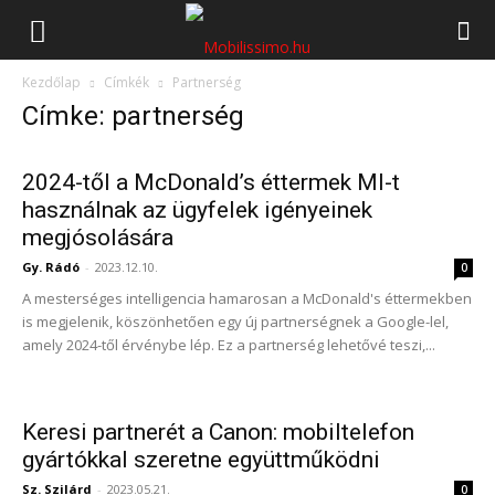
Mobilissimo.hu
Kezdőlap
Címkék
Partnerség
Címke: partnerség
2024-től a McDonald’s éttermek MI-t
használnak az ügyfelek igényeinek
megjósolására
Gy. Rádó
-
2023.12.10.
0
A mesterséges intelligencia hamarosan a McDonald's éttermekben
is megjelenik, köszönhetően egy új partnerségnek a Google-lel,
amely 2024-től érvénybe lép. Ez a partnerség lehetővé teszi,...
Keresi partnerét a Canon: mobiltelefon
gyártókkal szeretne együttműködni
Sz. Szilárd
-
2023.05.21.
0