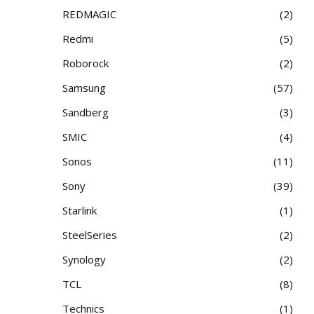
REDMAGIC
2
Redmi
5
Roborock
2
Samsung
57
Sandberg
3
SMIC
4
Sonos
11
Sony
39
Starlink
1
SteelSeries
2
Synology
2
TCL
8
Technics
1