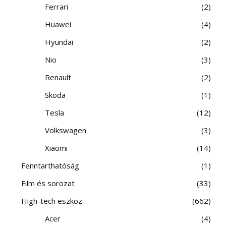
Ferrari
2
Huawei
4
Hyundai
2
Nio
3
Renault
2
Skoda
1
Tesla
12
Volkswagen
3
Xiaomi
14
Fenntarthatóság
1
Film és sorozat
33
High-tech eszköz
662
Acer
4