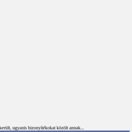
rült, ugyanis bizonyítékokat közölt annak...