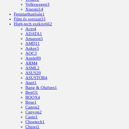
Volkswagen
3
Xiaomi
14
Fenntarthatóság
1
Film és sorozat
33
High-tech eszköz
662
Acer
4
ADATA
1
Amazon
5
AMD
11
Anker
3
AOC
3
Apple
89
ARM
4
ASML
2
ASUS
20
ASUSTOR
4
Atari
1
Bang & Olufsen
1
BenQ
1
BOOX
4
Bose
1
Canon
2
Canyon
2
Casio
1
Choetech
1
Chuwi
1