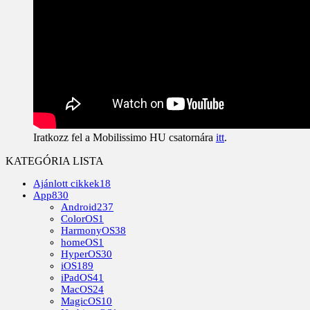
Iratkozz fel a Mobilissimo HU csatornára
itt
.
KATEGÓRIA LISTA
Ajánlott cikkek
18
App
830
Android
237
ColorOS
1
HarmonyOS
38
homeOS
1
HyperOS
30
iOS
189
iPadOS
41
MacOS
24
MagicOS
10