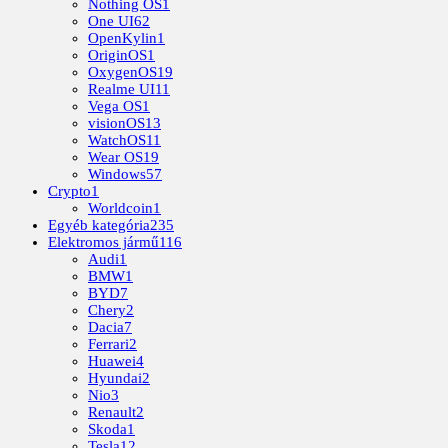
Nothing OS
1
One UI
62
OpenKylin
1
OriginOS
1
OxygenOS
19
Realme UI
11
Vega OS
1
visionOS
13
WatchOS
11
Wear OS
19
Windows
57
Crypto
1
Worldcoin
1
Egyéb kategória
235
Elektromos jármű
116
Audi
1
BMW
1
BYD
7
Chery
2
Dacia
7
Ferrari
2
Huawei
4
Hyundai
2
Nio
3
Renault
2
Skoda
1
Tesla
12