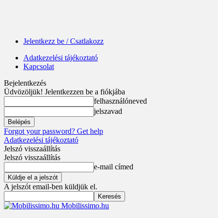
Jelentkezz be / Csatlakozz
Adatkezelési tájékoztató
Kapcsolat
Bejelentkezés
Üdvözöljük! Jelentkezzen be a fiókjába
felhasználóneved
jelszavad
Forgot your password? Get help
Adatkezelési tájékoztató
Jelszó visszaállítás
Jelszó visszaállítás
e-mail címed
A jelszót email-ben küldjük el.
Mobilissimo.hu