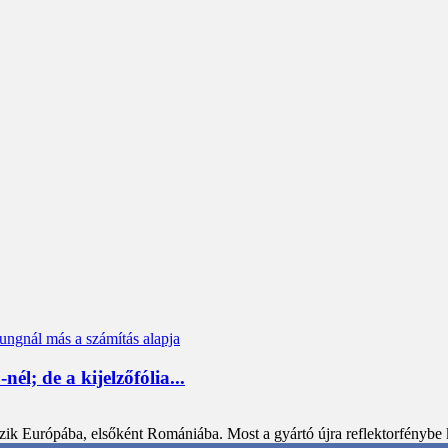
; de a kijelzőfólia...
Európába, elsőként Romániába. Most a gyártó újra reflektorfénybe ke