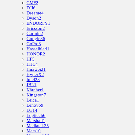
CMF
2
DJI
6
Dreame
4
Dyson
2
ENDORFY
1
Ericsson
2
Garmin
2
Google
36
GoPro
3
Hasselblad
1
HONOR
2
HP
5
HTC
4
Huawei
21
HyperX
2
Intel
23
JBL
1
Kärcher
1
Kingston
7
Leica
1
Lenovo
9
LG
14
Logitech
6
Marshall
1
Mediatek
25
Meta
10