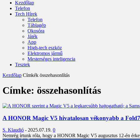
Kezdőlap
Telefon
Tech Hírek
Telefon
Táblagép
Okosóra
Játék
App
High-tech eszköz
Elektromos jármű
Mesterséges inteligencia
Tesztek
Kezdőlap
Címkék
összehasonlítás
Címke: összehasonlítás
A HONOR Magic V5 hivatalosan vékonyabb a Fold7-nél
S. Klaudió
-
2025.07.19.
0
Nemrég írtunk róla, hogy a HONOR Magic V5 augusztus 12-én érkezik 
3,452
Rajongók