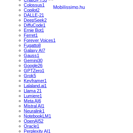
Colossus
1
Copilot
2
DALLE-2
1
DeepSeek
2
DiffuCode
1
Ernie Bot
1
Ferret
1
Forever Voices
1
Fugatto
8
Galaxy AI
7
Gauss
1
Gemini
30
Google
26
GPTZero
1
Grok
5
Keyframer
1
Lalaland.ai
1
Llama 2
1
Lumiere
1
Meta AI
6
Mistral AI
1
Neuralink
1
NotebookLM
1
OpenAI
52
Oracle
1
Perplexity AI
1