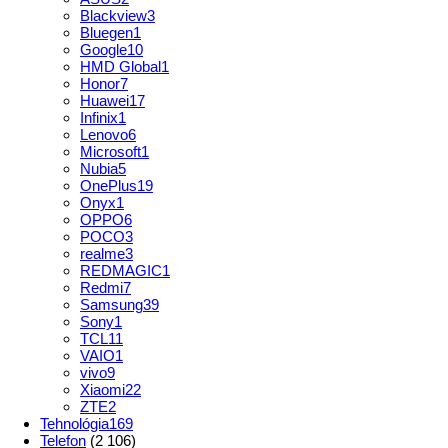
Blackview
3
Bluegen
1
Google
10
HMD Global
1
Honor
7
Huawei
17
Infinix
1
Lenovo
6
Microsoft
1
Nubia
5
OnePlus
19
Onyx
1
OPPO
6
POCO
3
realme
3
REDMAGIC
1
Redmi
7
Samsung
39
Sony
1
TCL
11
VAIO
1
vivo
9
Xiaomi
22
ZTE
2
Tehnológia
169
Telefon
(2 106)