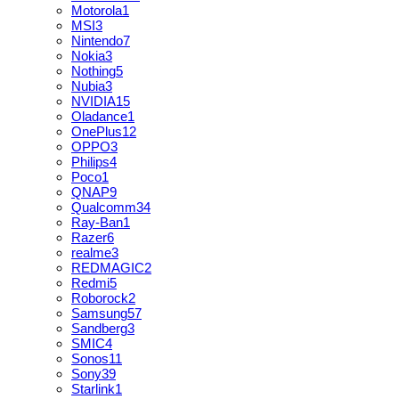
Motorola
1
MSI
3
Nintendo
7
Nokia
3
Nothing
5
Nubia
3
NVIDIA
15
Oladance
1
OnePlus
12
OPPO
3
Philips
4
Poco
1
QNAP
9
Qualcomm
34
Ray-Ban
1
Razer
6
realme
3
REDMAGIC
2
Redmi
5
Roborock
2
Samsung
57
Sandberg
3
SMIC
4
Sonos
11
Sony
39
Starlink
1