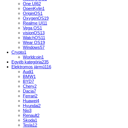
One UI
62
OpenKylin
1
OriginOS
1
OxygenOS
19
Realme UI
11
Vega OS
1
visionOS
13
WatchOS
11
Wear OS
19
Windows
57
Crypto
1
Worldcoin
1
Egyéb kategória
235
Elektromos jármű
116
Audi
1
BMW
1
BYD
7
Chery
2
Dacia
7
Ferrari
2
Huawei
4
Hyundai
2
Nio
3
Renault
2
Skoda
1
Tesla
12