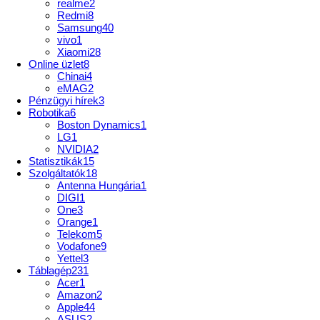
realme
2
Redmi
8
Samsung
40
vivo
1
Xiaomi
28
Online üzlet
8
Chinai
4
eMAG
2
Pénzügyi hírek
3
Robotika
6
Boston Dynamics
1
LG
1
NVIDIA
2
Statisztikák
15
Szolgáltatók
18
Antenna Hungária
1
DIGI
1
One
3
Orange
1
Telekom
5
Vodafone
9
Yettel
3
Táblagép
231
Acer
1
Amazon
2
Apple
44
ASUS
2