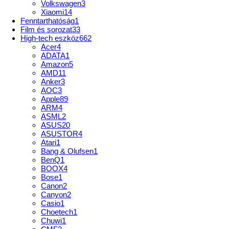
Volkswagen
3
Xiaomi
14
Fenntarthatóság
1
Film és sorozat
33
High-tech eszköz
662
Acer
4
ADATA
1
Amazon
5
AMD
11
Anker
3
AOC
3
Apple
89
ARM
4
ASML
2
ASUS
20
ASUSTOR
4
Atari
1
Bang & Olufsen
1
BenQ
1
BOOX
4
Bose
1
Canon
2
Canyon
2
Casio
1
Choetech
1
Chuwi
1