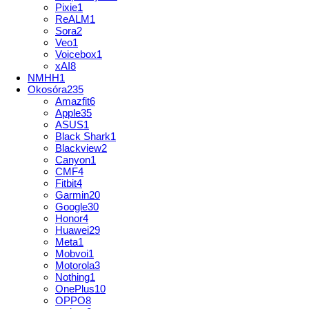
Pixie
1
ReALM
1
Sora
2
Veo
1
Voicebox
1
xAI
8
NMHH
1
Okosóra
235
Amazfit
6
Apple
35
ASUS
1
Black Shark
1
Blackview
2
Canyon
1
CMF
4
Fitbit
4
Garmin
20
Google
30
Honor
4
Huawei
29
Meta
1
Mobvoi
1
Motorola
3
Nothing
1
OnePlus
10
OPPO
8