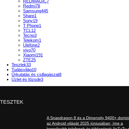
REDMAGIC
7
Redmi
78
Samsung
445
Sharp
1
Sony
19
T Phone
1
TCL
12
Tecno
3
Telekom
1
Ulefone
2
vivo
70
Xiaomi
191
ZTE
25
Tesztek
33
Tudásvilág
10
Űrkutatás és csillagászat
8
Üzlet és tőzsde
3
TESZTEK
A Snapdragon 8 és a Dimensity 9400+ domin
az Android világát 2025 júniusában; íme a
legerősebb telefonok és táblagépek AnTuTu s