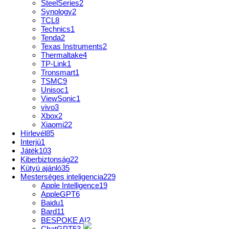
SteelSeries
2
Synology
2
TCL
8
Technics
1
Tenda
2
Texas Instruments
2
Thermaltake
4
TP-Link
1
Tronsmart
1
TSMC
9
Unisoc
1
ViewSonic
1
vivo
3
Xbox
2
Xiaomi
22
Hírlevél
85
Interjú
1
Játék
103
Kiberbiztonság
22
Kütyü ajánló
35
Mesterséges inteligencia
229
Apple Intelligence
19
AppleGPT
6
Baidu
1
Bard
11
BESPOKE AI
2
ChatGPT
53