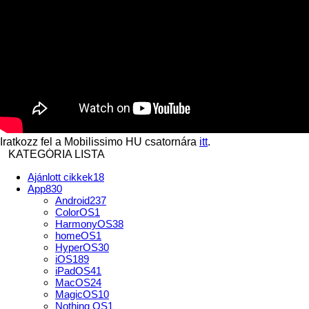
Iratkozz fel a Mobilissimo HU csatornára
itt
.
KATEGÓRIA LISTA
Ajánlott cikkek
18
App
830
Android
237
ColorOS
1
HarmonyOS
38
homeOS
1
HyperOS
30
iOS
189
iPadOS
41
MacOS
24
MagicOS
10
Nothing OS
1