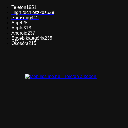
Telefon
1951
High-tech eszköz
529
Samsung
445
App
428
Apple
313
Android
237
Egyéb kategória
235
Okosóra
215