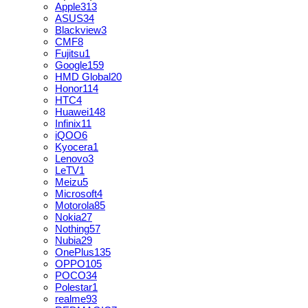
Apple
313
ASUS
34
Blackview
3
CMF
8
Fujitsu
1
Google
159
HMD Global
20
Honor
114
HTC
4
Huawei
148
Infinix
11
iQOO
6
Kyocera
1
Lenovo
3
LeTV
1
Meizu
5
Microsoft
4
Motorola
85
Nokia
27
Nothing
57
Nubia
29
OnePlus
135
OPPO
105
POCO
34
Polestar
1
realme
93