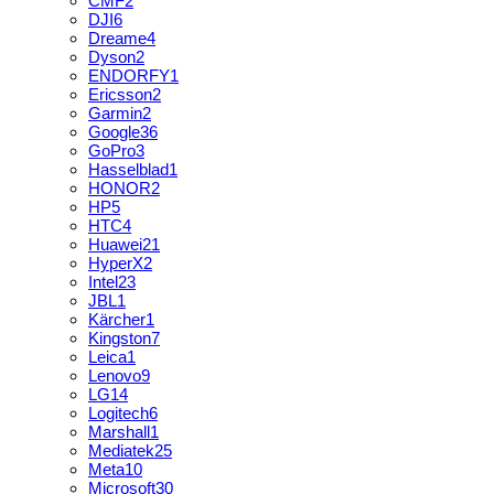
CMF
2
DJI
6
Dreame
4
Dyson
2
ENDORFY
1
Ericsson
2
Garmin
2
Google
36
GoPro
3
Hasselblad
1
HONOR
2
HP
5
HTC
4
Huawei
21
HyperX
2
Intel
23
JBL
1
Kärcher
1
Kingston
7
Leica
1
Lenovo
9
LG
14
Logitech
6
Marshall
1
Mediatek
25
Meta
10
Microsoft
30