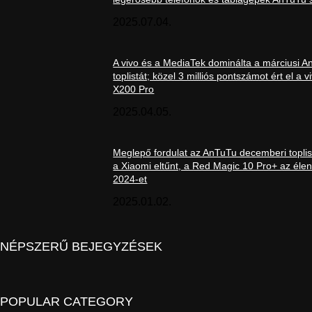
2025.07.04.
A vivo és a MediaTek dominálta a márciusi 
toplistát; közel 3 milliós pontszámot ért el a v
X200 Pro
2025.04.05.
Meglepő fordulat az AnTuTu decemberi toplis
a Xiaomi eltűnt, a Red Magic 10 Pro+ az élen
2024-et
2025.01.02.
NÉPSZERŰ BEJEGYZÉSEK
POPULAR CATEGORY