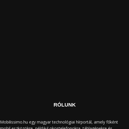
RÓLUNK
Mobilissimo.hu egy magyar technológiai hírportál, amely főként
mobil eszközökre, például okostelefonokra, táblagépekre és