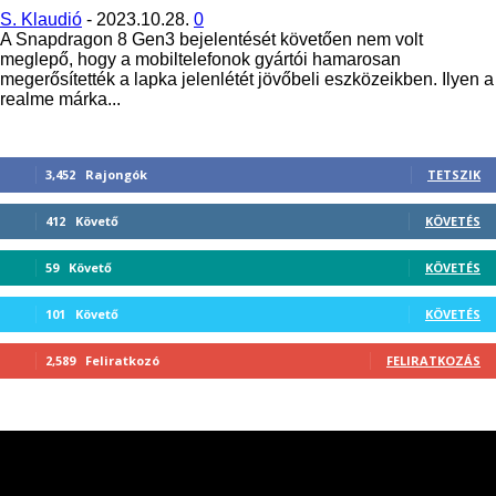
S. Klaudió
-
2023.10.28.
0
A Snapdragon 8 Gen3 bejelentését követően nem volt
meglepő, hogy a mobiltelefonok gyártói hamarosan
megerősítették a lapka jelenlétét jövőbeli eszközeikben. Ilyen a
realme márka...
3,452
Rajongók
TETSZIK
412
Követő
KÖVETÉS
59
Követő
KÖVETÉS
101
Követő
KÖVETÉS
2,589
Feliratkozó
FELIRATKOZÁS