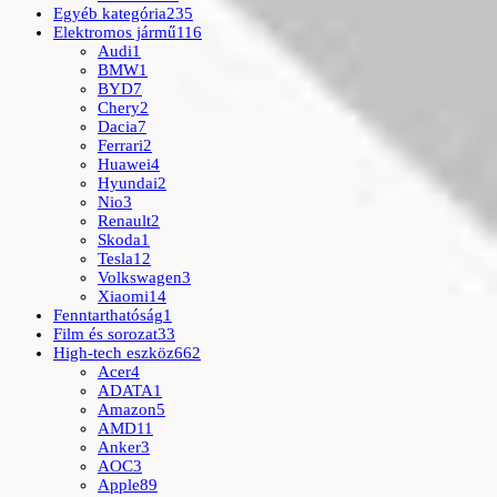
Egyéb kategória
235
Elektromos jármű
116
Audi
1
BMW
1
BYD
7
Chery
2
Dacia
7
Ferrari
2
Huawei
4
Hyundai
2
Nio
3
Renault
2
Skoda
1
Tesla
12
Volkswagen
3
Xiaomi
14
Fenntarthatóság
1
Film és sorozat
33
High-tech eszköz
662
Acer
4
ADATA
1
Amazon
5
AMD
11
Anker
3
AOC
3
Apple
89