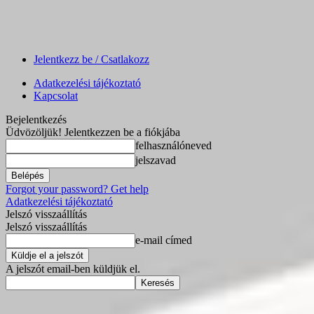
Jelentkezz be / Csatlakozz
Adatkezelési tájékoztató
Kapcsolat
Bejelentkezés
Üdvözöljük! Jelentkezzen be a fiókjába
felhasználóneved
jelszavad
Forgot your password? Get help
Adatkezelési tájékoztató
Jelszó visszaállítás
Jelszó visszaállítás
e-mail címed
A jelszót email-ben küldjük el.