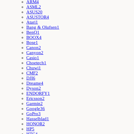
ARM
4
ASML
2
ASUS
20
ASUSTOR
4
Atari
1
Bang & Olufsen
1
BenQ
1
BOOX
4
Bose
1
Canon
2
Canyon
2
Casio
1
Choetech
1
Chuwi
1
CMF
2
DJI
6
Dreame
4
Dyson
2
ENDORFY
1
Ericsson
2
Garmin
2
Google
36
GoPro
3
Hasselblad
1
HONOR
2
HP
5