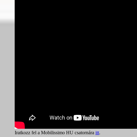
Iratkozz fel a Mobilissimo HU csatornára
itt
.