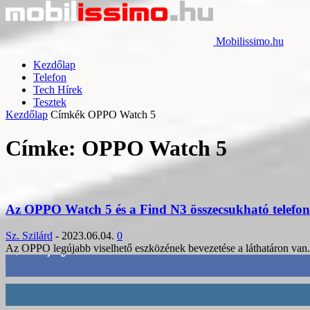
Mobilissimo.hu
Kezdőlap
Telefon
Tech Hírek
Tesztek
Kezdőlap
Címkék
OPPO Watch 5
Címke: OPPO Watch 5
Az OPPO Watch 5 és a Find N3 összecsukható telefon 
Sz. Szilárd
-
2023.06.04.
0
Az OPPO legújabb viselhető eszközének bevezetése a láthatáron van. 
3,452
Rajongók
412
Követő
59
Követő