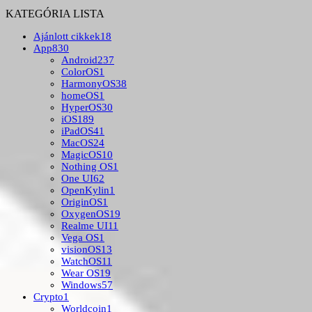
KATEGÓRIA LISTA
Ajánlott cikkek
18
App
830
Android
237
ColorOS
1
HarmonyOS
38
homeOS
1
HyperOS
30
iOS
189
iPadOS
41
MacOS
24
MagicOS
10
Nothing OS
1
One UI
62
OpenKylin
1
OriginOS
1
OxygenOS
19
Realme UI
11
Vega OS
1
visionOS
13
WatchOS
11
Wear OS
19
Windows
57
Crypto
1
Worldcoin
1