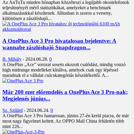
Az AnTuTu minden hónapban közzéteszi a legújabb okostelefonok
teljesítményét mérő statisztikákat, amelyeket a benchmark
alkalmazásukkal készítenek. Júliusban is szoros a verseny,
különösen a zászlóshajó...
A OnePlus Ace 3 Pro hivatalosan bejelentve: A
wannabe zászlóshajó Snapdragon...
B. Mihály
-
2024.06.28.
0
A OnePlus „Ace” sorozat sosem okozott csalódást, mindig vonzó
high midrange modelleket kínálva, amelyek csak egy lépéssel
maradnak el a vállalat csúcskategóriás készülékeitől. A...
Már 200 ezer előrendelés a OnePlus Ace 3 Pro-nak;
Megjelenés június...
Sz. Szilárd
-
2024.06.24.
0
A OnePlus Ace 3 Pro hamarosan, június 27-én kerül piacra, de már
most nagy figyelmet keltett. Az OPPO Mall China felületén több
mint 226...