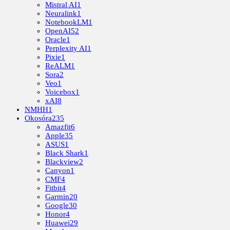
Mistral AI
1
Neuralink
1
NotebookLM
1
OpenAI
52
Oracle
1
Perplexity AI
1
Pixie
1
ReALM
1
Sora
2
Veo
1
Voicebox
1
xAI
8
NMHH
1
Okosóra
235
Amazfit
6
Apple
35
ASUS
1
Black Shark
1
Blackview
2
Canyon
1
CMF
4
Fitbit
4
Garmin
20
Google
30
Honor
4
Huawei
29