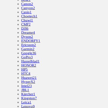
Canon
2
Canyon
2
Casio
1
Choetech
1
Chuwi
1
CMF
2
DJI
6
Dreame
4
Dyson
2
ENDORFY
1
Ericsson
2
Garmin
2
Google
36
GoPro
3
Hasselblad
1
HONOR
2
HP
5
HTC
4
Huawei
21
HyperX
2
Intel
23
JBL
1
Kärcher
1
Kingston
7
Leica
1
Lenovo
9