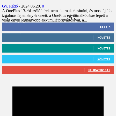
Gy. Rádó
-
2024.06.20.
0
A OnePlus 13-ról szóló hírek nem akarnak elcsitulni, és most újabb
izgalmas fejlemény érkezett: a OnePlus együttműködésre lépett a
világ egyik legnagyobb akkumulátorgyártójával, a...
3,452
Rajongók
TETSZIK
412
Követő
KÖVETÉS
59
Követő
KÖVETÉS
101
Követő
KÖVETÉS
2,589
Feliratkozó
FELIRATKOZÁS