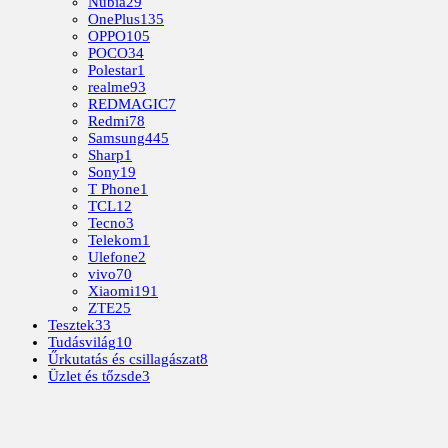
Nubia
29
OnePlus
135
OPPO
105
POCO
34
Polestar
1
realme
93
REDMAGIC
7
Redmi
78
Samsung
445
Sharp
1
Sony
19
T Phone
1
TCL
12
Tecno
3
Telekom
1
Ulefone
2
vivo
70
Xiaomi
191
ZTE
25
Tesztek
33
Tudásvilág
10
Űrkutatás és csillagászat
8
Üzlet és tőzsde
3