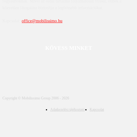
fogyasztóknak. Mivel az oldal tartalma folyamatosan frissül, ennek a
közvetlen látogatása biztosítja a legfrissebb információkat.
Kapcsolat:
office@mobilissimo.hu
KÖVESS MINKET
Copyright © Mobilissimo Group 2006 - 2026
Adatkezelési tájékoztató
Kapcsolat