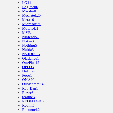
LG
14
Logitech
6
Marshall
1
Mediatek
25
Meta
10
Microsoft
30
Motorola
1
MSI
3
Nintendo
7
Nokia
3
Nothing
5
Nubia
3
NVIDIA
15
Oladance
1
OnePlus
12
OPPO
3
Philips
4
Poco
1
QNAP
9
Qualcomm
34
Ray-Ban
1
Razer
6
realme
3
REDMAGIC
2
Redmi
5
Roborock
2