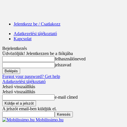
Jelentkezz be / Csatlakozz
Adatkezelési tájékoztató
Kapcsolat
Bejelentkezés
Üdvözöljük! Jelentkezzen be a fiókjába
felhasználóneved
jelszavad
Forgot your password? Get help
Adatkezelési tájékoztató
Jelszó visszaállítás
Jelszó visszaállítás
e-mail címed
A jelszót email-ben küldjük el.
Mobilissimo.hu