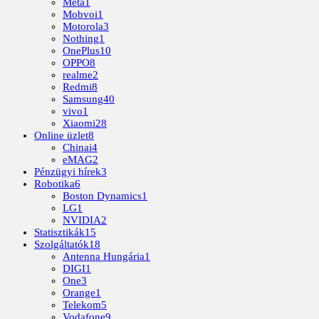
Meta
1
Mobvoi
1
Motorola
3
Nothing
1
OnePlus
10
OPPO
8
realme
2
Redmi
8
Samsung
40
vivo
1
Xiaomi
28
Online üzlet
8
Chinai
4
eMAG
2
Pénzügyi hírek
3
Robotika
6
Boston Dynamics
1
LG
1
NVIDIA
2
Statisztikák
15
Szolgáltatók
18
Antenna Hungária
1
DIGI
1
One
3
Orange
1
Telekom
5
Vodafone
9