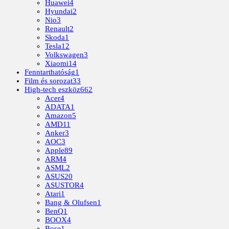
Huawei
4
Hyundai
2
Nio
3
Renault
2
Skoda
1
Tesla
12
Volkswagen
3
Xiaomi
14
Fenntarthatóság
1
Film és sorozat
33
High-tech eszköz
662
Acer
4
ADATA
1
Amazon
5
AMD
11
Anker
3
AOC
3
Apple
89
ARM
4
ASML
2
ASUS
20
ASUSTOR
4
Atari
1
Bang & Olufsen
1
BenQ
1
BOOX
4
Bose
1