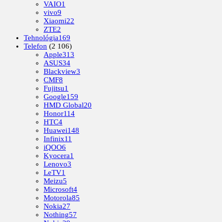
VAIO
1
vivo
9
Xiaomi
22
ZTE
2
Tehnológia
169
Telefon
(2 106)
Apple
313
ASUS
34
Blackview
3
CMF
8
Fujitsu
1
Google
159
HMD Global
20
Honor
114
HTC
4
Huawei
148
Infinix
11
iQOO
6
Kyocera
1
Lenovo
3
LeTV
1
Meizu
5
Microsoft
4
Motorola
85
Nokia
27
Nothing
57