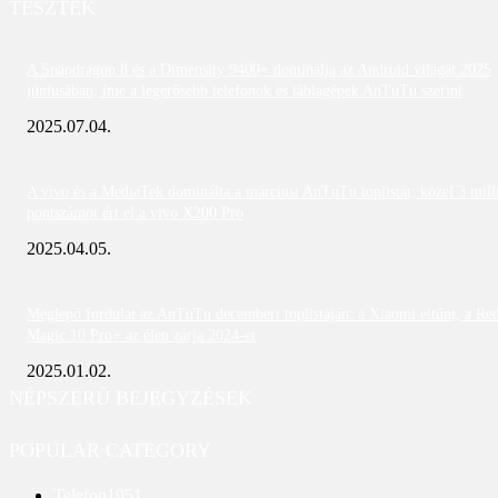
TESZTEK
A Snapdragon 8 és a Dimensity 9400+ dominálja az Android világát 2025
júniusában; íme a legerősebb telefonok és táblagépek AnTuTu szerint
2025.07.04.
A vivo és a MediaTek dominálta a márciusi AnTuTu toplistát; közel 3 mill
pontszámot ért el a vivo X200 Pro
2025.04.05.
Meglepő fordulat az AnTuTu decemberi toplistáján: a Xiaomi eltűnt, a Re
Magic 10 Pro+ az élen zárja 2024-et
2025.01.02.
NÉPSZERŰ BEJEGYZÉSEK
POPULAR CATEGORY
Telefon
1951