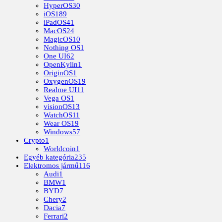
HyperOS
30
iOS
189
iPadOS
41
MacOS
24
MagicOS
10
Nothing OS
1
One UI
62
OpenKylin
1
OriginOS
1
OxygenOS
19
Realme UI
11
Vega OS
1
visionOS
13
WatchOS
11
Wear OS
19
Windows
57
Crypto
1
Worldcoin
1
Egyéb kategória
235
Elektromos jármű
116
Audi
1
BMW
1
BYD
7
Chery
2
Dacia
7
Ferrari
2