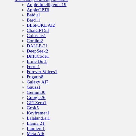
Apple Intelligence
19
AppleGPT
6
Baidu
1
Bard
11
BESPOKE AI
2
ChatGPT
53
Colossus
1
Copilot
2
DALLE-2
1
DeepSeek
2
DiffuCode
1
Ernie Bot
1
Ferret
1
Forever Voices
1
Fugatto
8
Galaxy AI
7
Gauss
1
Gemini
30
Google
26
GPTZero
1
Grok
5
Keyframer
1
Lalaland.ai
1
Llama 2
1
Lumiere
1
Meta AI
6