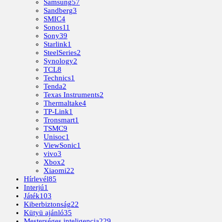
Samsung
57
Sandberg
3
SMIC
4
Sonos
11
Sony
39
Starlink
1
SteelSeries
2
Synology
2
TCL
8
Technics
1
Tenda
2
Texas Instruments
2
Thermaltake
4
TP-Link
1
Tronsmart
1
TSMC
9
Unisoc
1
ViewSonic
1
vivo
3
Xbox
2
Xiaomi
22
Hírlevél
85
Interjú
1
Játék
103
Kiberbiztonság
22
Kütyü ajánló
35
Mesterséges inteligencia
229