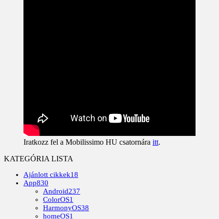
Iratkozz fel a Mobilissimo HU csatornára
itt
.
KATEGÓRIA LISTA
Ajánlott cikkek
18
App
830
Android
237
ColorOS
1
HarmonyOS
38
homeOS
1