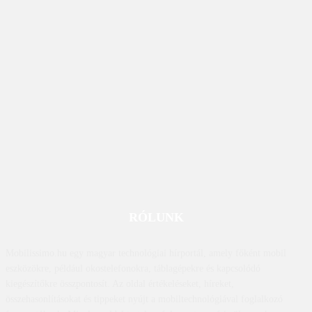
RÓLUNK
Mobilissimo.hu egy magyar technológiai hírportál, amely főként mobil
eszközökre, például okostelefonokra, táblagépekre és kapcsolódó
kiegészítőkre összpontosít. Az oldal értékeléseket, híreket,
összehasonlításokat és tippeket nyújt a mobiltechnológiával foglalkozó