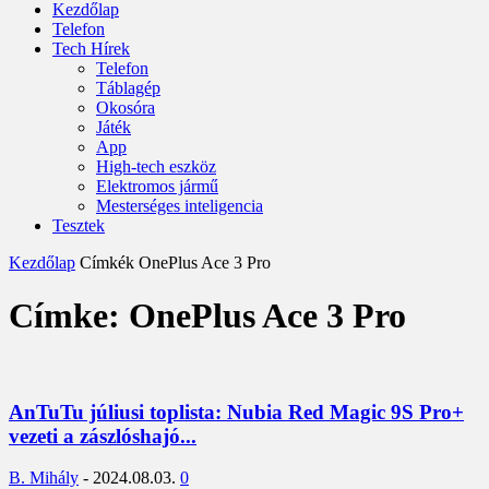
Kezdőlap
Telefon
Tech Hírek
Telefon
Táblagép
Okosóra
Játék
App
High-tech eszköz
Elektromos jármű
Mesterséges inteligencia
Tesztek
Kezdőlap
Címkék
OnePlus Ace 3 Pro
Címke: OnePlus Ace 3 Pro
AnTuTu júliusi toplista: Nubia Red Magic 9S Pro+
vezeti a zászlóshajó...
B. Mihály
-
2024.08.03.
0