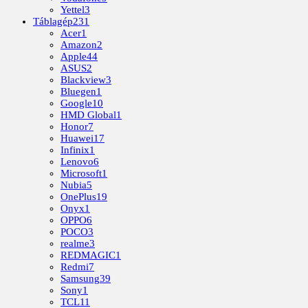
Yettel
3
Táblagép
231
Acer
1
Amazon
2
Apple
44
ASUS
2
Blackview
3
Bluegen
1
Google
10
HMD Global
1
Honor
7
Huawei
17
Infinix
1
Lenovo
6
Microsoft
1
Nubia
5
OnePlus
19
Onyx
1
OPPO
6
POCO
3
realme
3
REDMAGIC
1
Redmi
7
Samsung
39
Sony
1
TCL
11