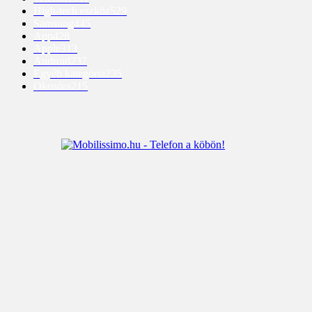
High-tech eszköz
529
Samsung
445
App
428
Apple
313
Android
237
Egyéb kategória
235
Okosóra
215