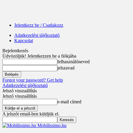
Jelentkezz be / Csatlakozz
Adatkezelési tájékoztató
Kapcsolat
Bejelentkezés
Üdvözöljük! Jelentkezzen be a fiókjába
felhasználóneved
jelszavad
Forgot your password? Get help
Adatkezelési tájékoztató
Jelszó visszaállítás
Jelszó visszaállítás
e-mail címed
A jelszót email-ben küldjük el.
Mobilissimo.hu