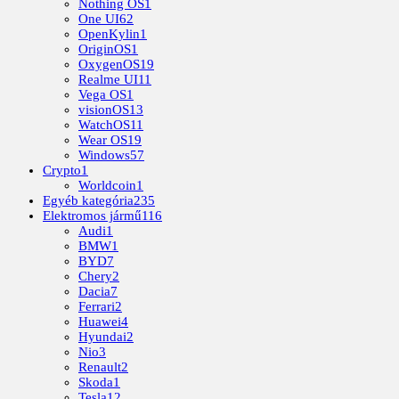
Nothing OS
1
One UI
62
OpenKylin
1
OriginOS
1
OxygenOS
19
Realme UI
11
Vega OS
1
visionOS
13
WatchOS
11
Wear OS
19
Windows
57
Crypto
1
Worldcoin
1
Egyéb kategória
235
Elektromos jármű
116
Audi
1
BMW
1
BYD
7
Chery
2
Dacia
7
Ferrari
2
Huawei
4
Hyundai
2
Nio
3
Renault
2
Skoda
1
Tesla
12