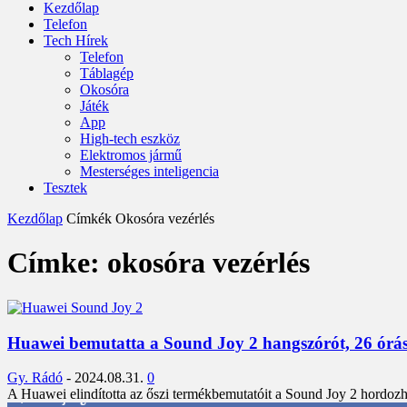
Kezdőlap
Telefon
Tech Hírek
Telefon
Táblagép
Okosóra
Játék
App
High-tech eszköz
Elektromos jármű
Mesterséges inteligencia
Tesztek
Kezdőlap
Címkék
Okosóra vezérlés
Címke: okosóra vezérlés
Huawei bemutatta a Sound Joy 2 hangszórót, 26 órás 
Gy. Rádó
-
2024.08.31.
0
A Huawei elindította az őszi termékbemutatóit a Sound Joy 2 hordozh
3,452
Rajongók