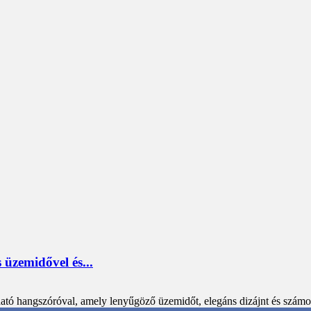
üzemidővel és...
ató hangszóróval, amely lenyűgöző üzemidőt, elegáns dizájnt és számos