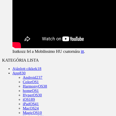
Iratkozz fel a Mobilissimo HU csatornára
itt
.
KATEGÓRIA LISTA
Ajánlott cikkek
18
App
830
Android
237
ColorOS
1
HarmonyOS
38
homeOS
1
HyperOS
30
iOS
189
iPadOS
41
MacOS
24
MagicOS
10