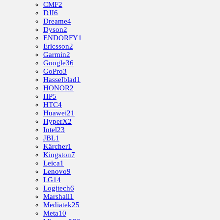
CMF
2
DJI
6
Dreame
4
Dyson
2
ENDORFY
1
Ericsson
2
Garmin
2
Google
36
GoPro
3
Hasselblad
1
HONOR
2
HP
5
HTC
4
Huawei
21
HyperX
2
Intel
23
JBL
1
Kärcher
1
Kingston
7
Leica
1
Lenovo
9
LG
14
Logitech
6
Marshall
1
Mediatek
25
Meta
10