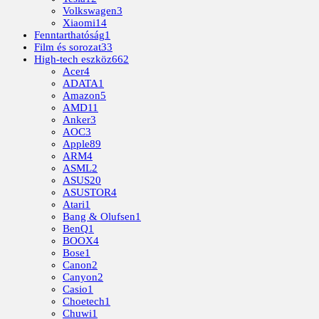
Volkswagen
3
Xiaomi
14
Fenntarthatóság
1
Film és sorozat
33
High-tech eszköz
662
Acer
4
ADATA
1
Amazon
5
AMD
11
Anker
3
AOC
3
Apple
89
ARM
4
ASML
2
ASUS
20
ASUSTOR
4
Atari
1
Bang & Olufsen
1
BenQ
1
BOOX
4
Bose
1
Canon
2
Canyon
2
Casio
1
Choetech
1
Chuwi
1