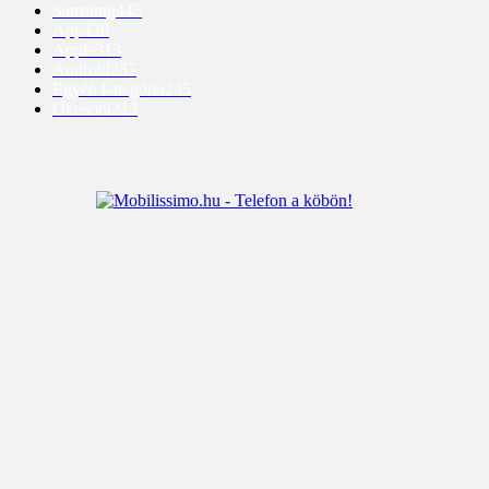
Samsung
445
App
428
Apple
313
Android
237
Egyéb kategória
235
Okosóra
215