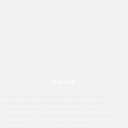
RÓLUNK
Mobilissimo.hu egy magyar technológiai hírportál, amely főként mobil
eszközökre, például okostelefonokra, táblagépekre és kapcsolódó
kiegészítőkre összpontosít. Az oldal értékeléseket, híreket,
összehasonlításokat és tippeket nyújt a mobiltechnológiával foglalkozó
fogyasztóknak. Mivel az oldal tartalma folyamatosan frissül, ennek a