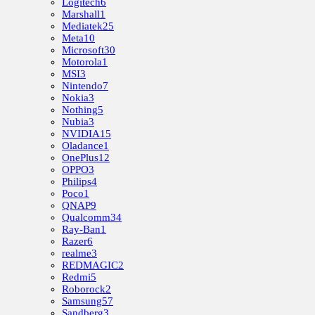
Logitech
6
Marshall
1
Mediatek
25
Meta
10
Microsoft
30
Motorola
1
MSI
3
Nintendo
7
Nokia
3
Nothing
5
Nubia
3
NVIDIA
15
Oladance
1
OnePlus
12
OPPO
3
Philips
4
Poco
1
QNAP
9
Qualcomm
34
Ray-Ban
1
Razer
6
realme
3
REDMAGIC
2
Redmi
5
Roborock
2
Samsung
57
Sandberg
3