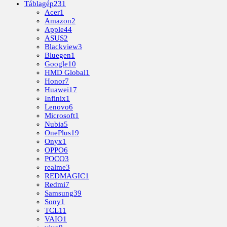
Táblagép
231
Acer
1
Amazon
2
Apple
44
ASUS
2
Blackview
3
Bluegen
1
Google
10
HMD Global
1
Honor
7
Huawei
17
Infinix
1
Lenovo
6
Microsoft
1
Nubia
5
OnePlus
19
Onyx
1
OPPO
6
POCO
3
realme
3
REDMAGIC
1
Redmi
7
Samsung
39
Sony
1
TCL
11
VAIO
1