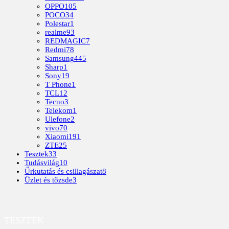
OPPO
105
POCO
34
Polestar
1
realme
93
REDMAGIC
7
Redmi
78
Samsung
445
Sharp
1
Sony
19
T Phone
1
TCL
12
Tecno
3
Telekom
1
Ulefone
2
vivo
70
Xiaomi
191
ZTE
25
Tesztek
33
Tudásvilág
10
Űrkutatás és csillagászat
8
Üzlet és tőzsde
3
TESZTEK