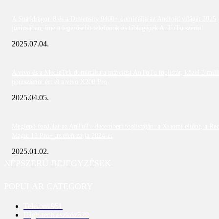
A Snapdragon 8 és a Dimensity 9400+ dominálja az Android világát 2025
júniusában; íme a legerősebb telefonok és táblagépek AnTuTu szerint
2025.07.04.
A vivo és a MediaTek dominálta a márciusi AnTuTu toplistát; közel 3 mill
pontszámot ért el a vivo X200 Pro
2025.04.05.
Meglepő fordulat az AnTuTu decemberi toplistáján: a Xiaomi eltűnt, a Re
Magic 10 Pro+ az élen zárja 2024-et
2025.01.02.
NÉPSZERŰ BEJEGYZÉSEK
POPULAR CATEGORY
Telefon
1951
High-tech eszköz
529