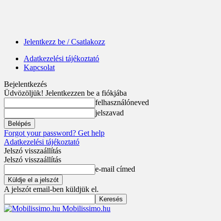
Jelentkezz be / Csatlakozz
Adatkezelési tájékoztató
Kapcsolat
Bejelentkezés
Üdvözöljük! Jelentkezzen be a fiókjába
felhasználóneved
jelszavad
Forgot your password? Get help
Adatkezelési tájékoztató
Jelszó visszaállítás
Jelszó visszaállítás
e-mail címed
A jelszót email-ben küldjük el.
Mobilissimo.hu