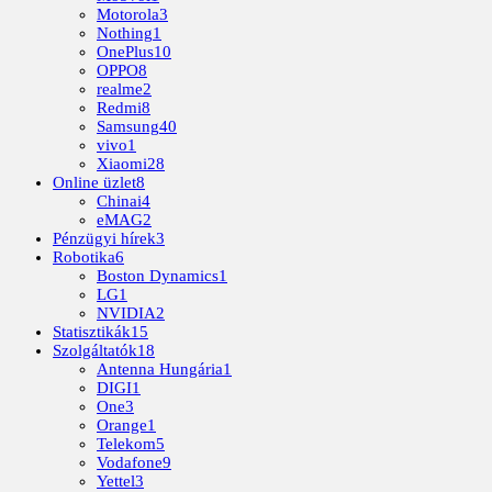
Motorola
3
Nothing
1
OnePlus
10
OPPO
8
realme
2
Redmi
8
Samsung
40
vivo
1
Xiaomi
28
Online üzlet
8
Chinai
4
eMAG
2
Pénzügyi hírek
3
Robotika
6
Boston Dynamics
1
LG
1
NVIDIA
2
Statisztikák
15
Szolgáltatók
18
Antenna Hungária
1
DIGI
1
One
3
Orange
1
Telekom
5
Vodafone
9
Yettel
3