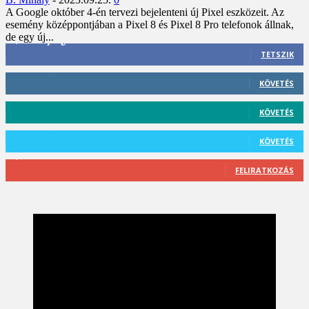
A Google október 4-én tervezi bejelenteni új Pixel eszközeit. Az
esemény középpontjában a Pixel 8 és Pixel 8 Pro telefonok állnak,
de egy új...
3,452
Rajongók
TETSZIK
412
Követő
KÖVETÉS
59
Követő
KÖVETÉS
101
Követő
KÖVETÉS
2,589
Feliratkozó
FELIRATKOZÁS