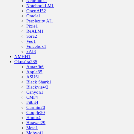
Neuralink
1
NotebookLM
1
OpenAI
52
Oracle
1
Perplexity AI
1
Pixie
1
ReALM
1
Sora
2
Veo
1
Voicebox
1
xAI
8
NMHH
1
Okosóra
235
Amazfit
6
Apple
35
ASUS
1
Black Shark
1
Blackview
2
Canyon
1
CMF
4
Fitbit
4
Garmin
20
Google
30
Honor
4
Huawei
29
Meta
1
Mobvoi
1