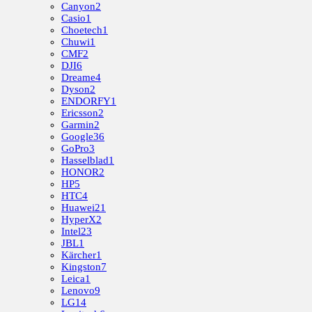
Canyon
2
Casio
1
Choetech
1
Chuwi
1
CMF
2
DJI
6
Dreame
4
Dyson
2
ENDORFY
1
Ericsson
2
Garmin
2
Google
36
GoPro
3
Hasselblad
1
HONOR
2
HP
5
HTC
4
Huawei
21
HyperX
2
Intel
23
JBL
1
Kärcher
1
Kingston
7
Leica
1
Lenovo
9
LG
14