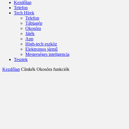
Kezdőlap
Telefon
Tech Hírek
Telefon
Táblagép
Okosóra
Játék
App
High-tech eszköz
Elektromos jármű
Mesterséges inteligencia
Tesztek
Kezdőlap
Címkék
Okosóra funkciók