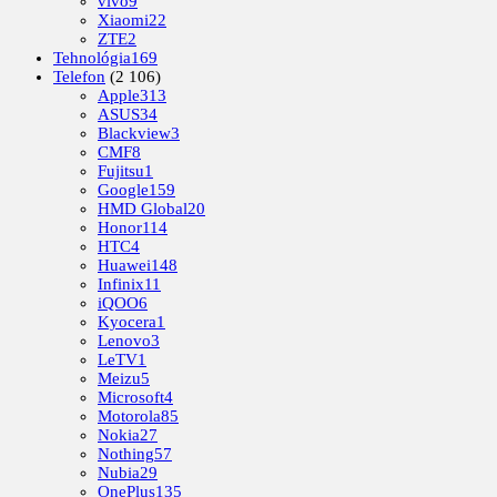
vivo
9
Xiaomi
22
ZTE
2
Tehnológia
169
Telefon
(2 106)
Apple
313
ASUS
34
Blackview
3
CMF
8
Fujitsu
1
Google
159
HMD Global
20
Honor
114
HTC
4
Huawei
148
Infinix
11
iQOO
6
Kyocera
1
Lenovo
3
LeTV
1
Meizu
5
Microsoft
4
Motorola
85
Nokia
27
Nothing
57
Nubia
29
OnePlus
135