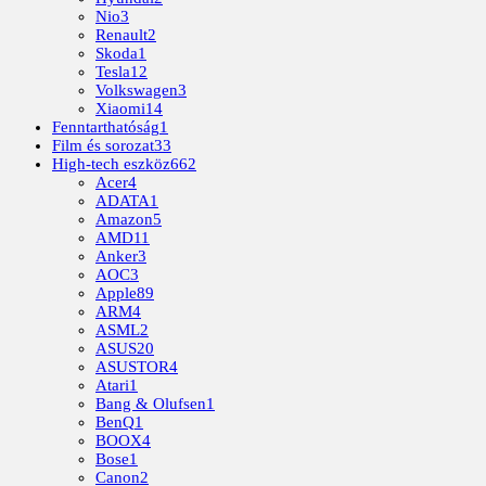
Nio
3
Renault
2
Skoda
1
Tesla
12
Volkswagen
3
Xiaomi
14
Fenntarthatóság
1
Film és sorozat
33
High-tech eszköz
662
Acer
4
ADATA
1
Amazon
5
AMD
11
Anker
3
AOC
3
Apple
89
ARM
4
ASML
2
ASUS
20
ASUSTOR
4
Atari
1
Bang & Olufsen
1
BenQ
1
BOOX
4
Bose
1
Canon
2