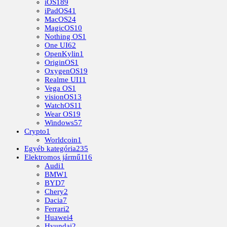
iOS
189
iPadOS
41
MacOS
24
MagicOS
10
Nothing OS
1
One UI
62
OpenKylin
1
OriginOS
1
OxygenOS
19
Realme UI
11
Vega OS
1
visionOS
13
WatchOS
11
Wear OS
19
Windows
57
Crypto
1
Worldcoin
1
Egyéb kategória
235
Elektromos jármű
116
Audi
1
BMW
1
BYD
7
Chery
2
Dacia
7
Ferrari
2
Huawei
4
Hyundai
2