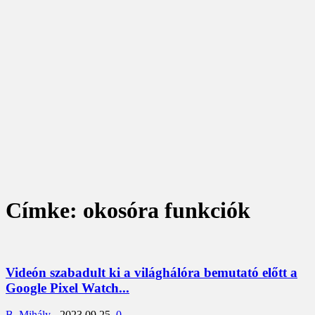
Címke: okosóra funkciók
Videón szabadult ki a világhálóra bemutató előtt a
Google Pixel Watch...
B. Mihály
-
2023.09.25.
0