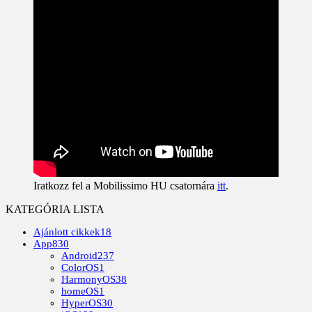
Iratkozz fel a Mobilissimo HU csatornára
itt
.
KATEGÓRIA LISTA
Ajánlott cikkek
18
App
830
Android
237
ColorOS
1
HarmonyOS
38
homeOS
1
HyperOS
30