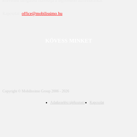
közvetlen látogatása biztosítja a legfrissebb információkat.
Kapcsolat:
office@mobilissimo.hu
KÖVESS MINKET
Copyright © Mobilissimo Group 2006 - 2026
Adatkezelési tájékoztató
Kapcsolat