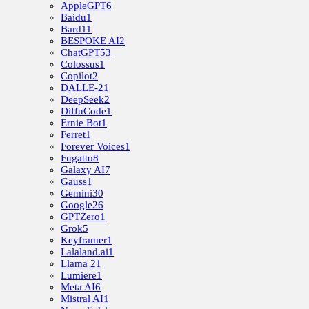
AppleGPT
6
Baidu
1
Bard
11
BESPOKE AI
2
ChatGPT
53
Colossus
1
Copilot
2
DALLE-2
1
DeepSeek
2
DiffuCode
1
Ernie Bot
1
Ferret
1
Forever Voices
1
Fugatto
8
Galaxy AI
7
Gauss
1
Gemini
30
Google
26
GPTZero
1
Grok
5
Keyframer
1
Lalaland.ai
1
Llama 2
1
Lumiere
1
Meta AI
6
Mistral AI
1