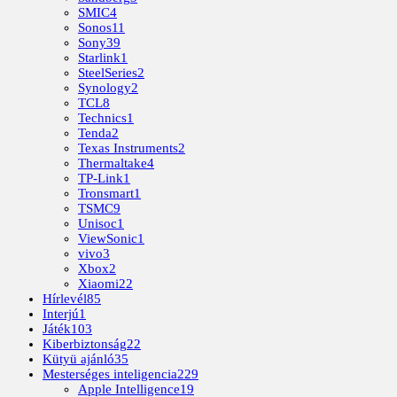
SMIC
4
Sonos
11
Sony
39
Starlink
1
SteelSeries
2
Synology
2
TCL
8
Technics
1
Tenda
2
Texas Instruments
2
Thermaltake
4
TP-Link
1
Tronsmart
1
TSMC
9
Unisoc
1
ViewSonic
1
vivo
3
Xbox
2
Xiaomi
22
Hírlevél
85
Interjú
1
Játék
103
Kiberbiztonság
22
Kütyü ajánló
35
Mesterséges inteligencia
229
Apple Intelligence
19