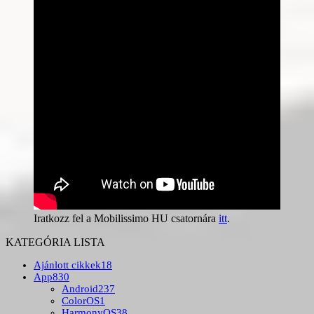
Iratkozz fel a Mobilissimo HU csatornára
itt
.
KATEGÓRIA LISTA
Ajánlott cikkek
18
App
830
Android
237
ColorOS
1
HarmonyOS
38