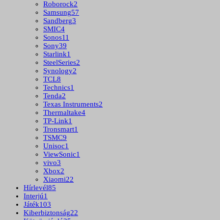
Roborock
2
Samsung
57
Sandberg
3
SMIC
4
Sonos
11
Sony
39
Starlink
1
SteelSeries
2
Synology
2
TCL
8
Technics
1
Tenda
2
Texas Instruments
2
Thermaltake
4
TP-Link
1
Tronsmart
1
TSMC
9
Unisoc
1
ViewSonic
1
vivo
3
Xbox
2
Xiaomi
22
Hírlevél
85
Interjú
1
Játék
103
Kiberbiztonság
22