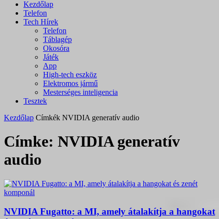
Kezdőlap
Telefon
Tech Hírek
Telefon
Táblagép
Okosóra
Játék
App
High-tech eszköz
Elektromos jármű
Mesterséges inteligencia
Tesztek
Kezdőlap
Címkék
NVIDIA generatív audio
Címke: NVIDIA generatív
audio
NVIDIA Fugatto: a MI, amely átalakítja a hangokat