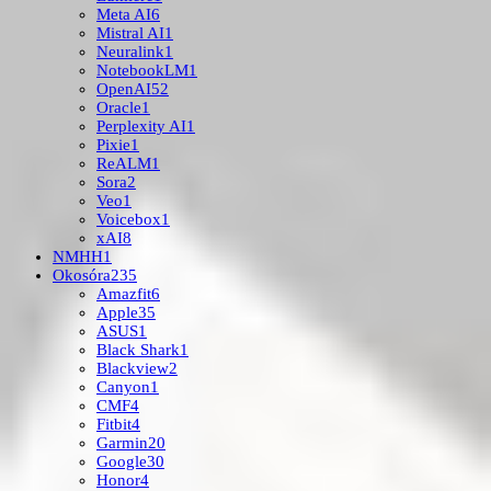
Meta AI
6
Mistral AI
1
Neuralink
1
NotebookLM
1
OpenAI
52
Oracle
1
Perplexity AI
1
Pixie
1
ReALM
1
Sora
2
Veo
1
Voicebox
1
xAI
8
NMHH
1
Okosóra
235
Amazfit
6
Apple
35
ASUS
1
Black Shark
1
Blackview
2
Canyon
1
CMF
4
Fitbit
4
Garmin
20
Google
30
Honor
4