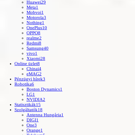
Huawei
29
Meta
1
Mobvoi
1
Motorola
3
Nothing
1
OnePlus
10
OPPO
8
realme
2
Redmi
8
Samsung
40
vivo
1
Xiaomi
28
Online üzlet
8
Chinai
4
eMAG
2
Pénzügyi hírek
3
Robotika
6
Boston Dynamics
1
LG
1
NVIDIA
2
Statisztikák
15
Szolgáltatók
18
Antenna Hungária
1
DIGI
1
One
3
Orange
1