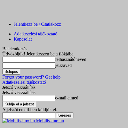
Jelentkezz be / Csatlakozz
Adatkezelési tájékoztató
Kapcsolat
Bejelentkezés
Üdvözöljük! Jelentkezzen be a fiókjába
felhasználóneved
jelszavad
Forgot your password? Get help
Adatkezelési tájékoztató
Jelszó visszaállítás
Jelszó visszaállítás
e-mail címed
A jelszót email-ben küldjük el.
Mobilissimo.hu