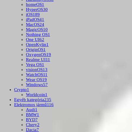
homeOS
1
HyperOS
30
iOS
189
iPadOS
41
MacOS
24
MagicOS
10
Nothing OS
1
One UI
62
OpenKylin
1
OriginOS
1
OxygenOS
19
Realme UI
11
Vega OS
1
visionOS
13
WatchOS
11
Wear OS
19
Windows
57
Crypto
1
Worldcoin
1
Egyéb kategória
235
Elektromos jármű
116
Audi
1
BMW
1
BYD
7
Chery
2
Dacia
7