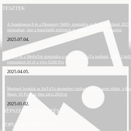
TESZTEK
A Snapdragon 8 és a Dimensity 9400+ dominálja az Android világát 2025
júniusában; íme a legerősebb telefonok és táblagépek AnTuTu szerint
2025.07.04.
A vivo és a MediaTek dominálta a márciusi AnTuTu toplistát; közel 3 mill
pontszámot ért el a vivo X200 Pro
2025.04.05.
Meglepő fordulat az AnTuTu decemberi toplistáján: a Xiaomi eltűnt, a Re
Magic 10 Pro+ az élen zárja 2024-et
2025.01.02.
NÉPSZERŰ BEJEGYZÉSEK
POPULAR CATEGORY