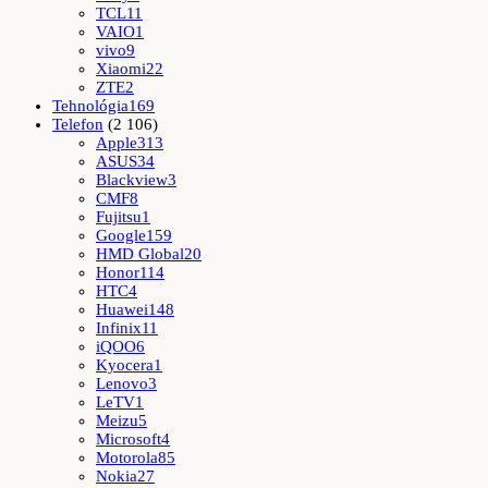
TCL
11
VAIO
1
vivo
9
Xiaomi
22
ZTE
2
Tehnológia
169
Telefon
(2 106)
Apple
313
ASUS
34
Blackview
3
CMF
8
Fujitsu
1
Google
159
HMD Global
20
Honor
114
HTC
4
Huawei
148
Infinix
11
iQOO
6
Kyocera
1
Lenovo
3
LeTV
1
Meizu
5
Microsoft
4
Motorola
85
Nokia
27