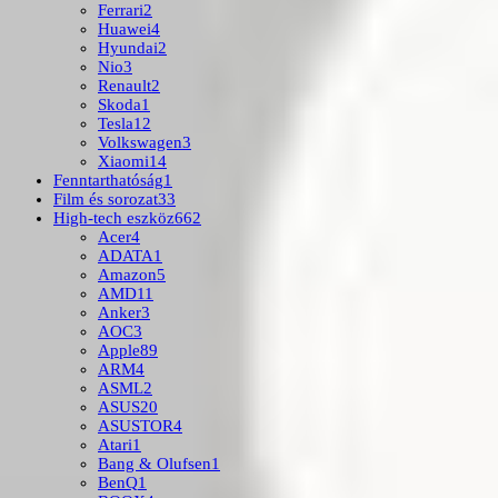
Ferrari
2
Huawei
4
Hyundai
2
Nio
3
Renault
2
Skoda
1
Tesla
12
Volkswagen
3
Xiaomi
14
Fenntarthatóság
1
Film és sorozat
33
High-tech eszköz
662
Acer
4
ADATA
1
Amazon
5
AMD
11
Anker
3
AOC
3
Apple
89
ARM
4
ASML
2
ASUS
20
ASUSTOR
4
Atari
1
Bang & Olufsen
1
BenQ
1