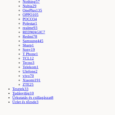
Nothing
57
Nubia
29
OnePlus
135
OPPO
105
POCO
34
Polestar
1
realme
93
REDMAGIC
7
Redmi
78
Samsung
445
Sharp
1
Sony
19
T Phone
1
TCL
12
Tecno
3
Telekom
1
Ulefone
2
vivo
70
Xiaomi
191
ZTE
25
Tesztek
33
Tudásvilág
10
Űrkutatás és csillagászat
8
Üzlet és tőzsde
3