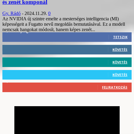
és zenét komponál
Gy. Rádó
-
2024.11.29.
0
Az NVIDIA új szintre emelte a mesterséges intelligencia (MI)
képességeit a Fugatto nevű megoldás bemutatásával. Ez a modell
nemcsak hangokat módosít, hanem képes zenét...
3,452
Rajongók
TETSZIK
412
Követő
KÖVETÉS
59
Követő
KÖVETÉS
101
Követő
KÖVETÉS
2,589
Feliratkozó
FELIRATKOZÁS