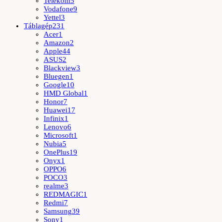
Telekom
5
Vodafone
9
Yettel
3
Táblagép
231
Acer
1
Amazon
2
Apple
44
ASUS
2
Blackview
3
Bluegen
1
Google
10
HMD Global
1
Honor
7
Huawei
17
Infinix
1
Lenovo
6
Microsoft
1
Nubia
5
OnePlus
19
Onyx
1
OPPO
6
POCO
3
realme
3
REDMAGIC
1
Redmi
7
Samsung
39
Sony
1