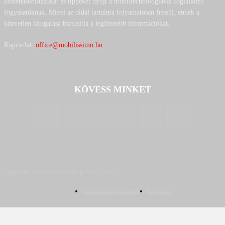
összehasonlításokat és tippeket nyújt a mobiltechnológiával foglalkozó
fogyasztóknak. Mivel az oldal tartalma folyamatosan frissül, ennek a
közvetlen látogatása biztosítja a legfrissebb információkat.
Kapcsolat:
office@mobilissimo.hu
KÖVESS MINKET
Copyright © Mobilissimo Group 2006 - 2026
Adatkezelési tájékoztató
Kapcsolat