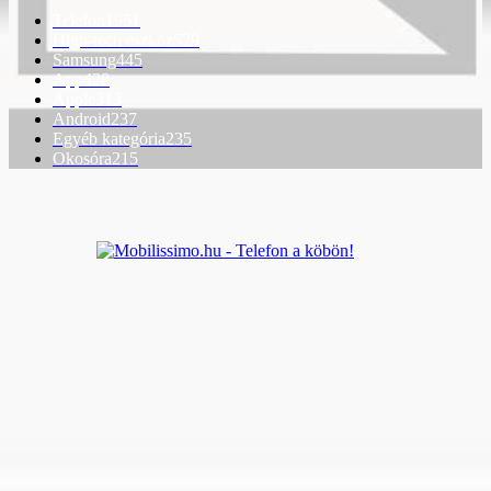
Telefon
1951
High-tech eszköz
529
Samsung
445
App
428
Apple
313
Android
237
Egyéb kategória
235
Okosóra
215