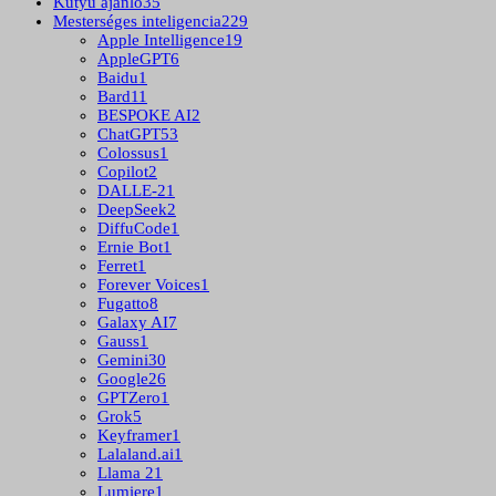
Kütyü ajánló
35
Mesterséges inteligencia
229
Apple Intelligence
19
AppleGPT
6
Baidu
1
Bard
11
BESPOKE AI
2
ChatGPT
53
Colossus
1
Copilot
2
DALLE-2
1
DeepSeek
2
DiffuCode
1
Ernie Bot
1
Ferret
1
Forever Voices
1
Fugatto
8
Galaxy AI
7
Gauss
1
Gemini
30
Google
26
GPTZero
1
Grok
5
Keyframer
1
Lalaland.ai
1
Llama 2
1
Lumiere
1