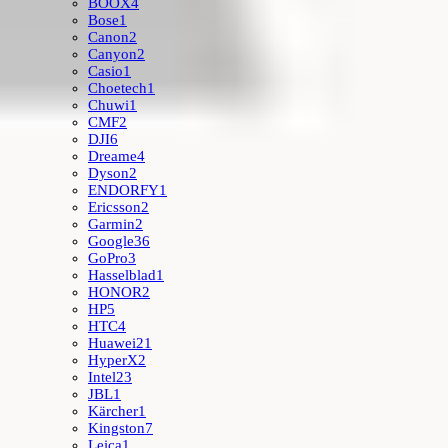
BOOX
4
Bose
1
Canon
2
Canyon
2
Casio
1
Choetech
1
Chuwi
1
CMF
2
DJI
6
Dreame
4
Dyson
2
ENDORFY
1
Ericsson
2
Garmin
2
Google
36
GoPro
3
Hasselblad
1
HONOR
2
HP
5
HTC
4
Huawei
21
HyperX
2
Intel
23
JBL
1
Kärcher
1
Kingston
7
Leica
1