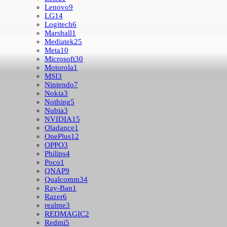
Lenovo
9
LG
14
Logitech
6
Marshall
1
Mediatek
25
Meta
10
Microsoft
30
Motorola
1
MSI
3
Nintendo
7
Nokia
3
Nothing
5
Nubia
3
NVIDIA
15
Oladance
1
OnePlus
12
OPPO
3
Philips
4
Poco
1
QNAP
9
Qualcomm
34
Ray-Ban
1
Razer
6
realme
3
REDMAGIC
2
Redmi
5