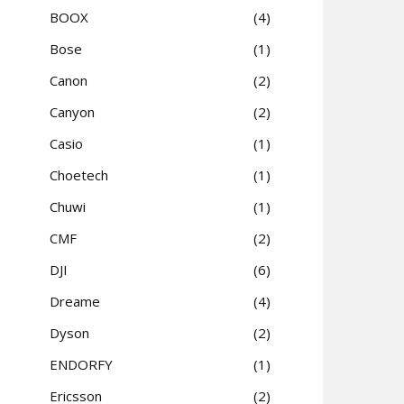
BOOX
4
Bose
1
Canon
2
Canyon
2
Casio
1
Choetech
1
Chuwi
1
CMF
2
DJI
6
Dreame
4
Dyson
2
ENDORFY
1
Ericsson
2