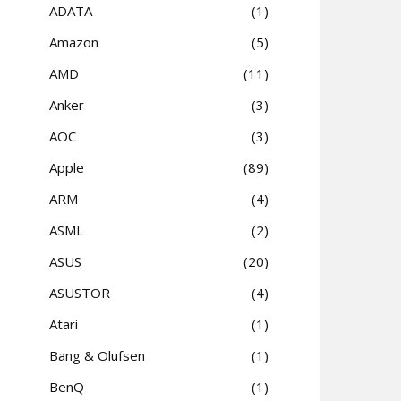
ADATA
1
Amazon
5
AMD
11
Anker
3
AOC
3
Apple
89
ARM
4
ASML
2
ASUS
20
ASUSTOR
4
Atari
1
Bang & Olufsen
1
BenQ
1