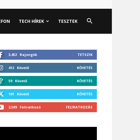
EFON
TECH HÍREK
TESZTEK
3,452
Rajongók
TETSZIK
412
Követő
KÖVETÉS
59
Követő
KÖVETÉS
101
Követő
KÖVETÉS
2,589
Feliratkozó
FELIRATKOZÁS