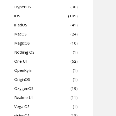
HyperOS
30
iOS
189
iPadOS
41
MacOS
24
MagicOS
10
Nothing OS
1
One UI
62
OpenKylin
1
OriginOS
1
OxygenOS
19
Realme UI
11
Vega OS
1
visionOS
13