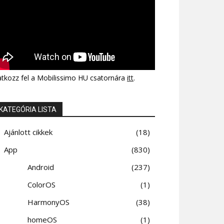
atkozz fel a Mobilissimo HU csatornára
itt
.
KATEGÓRIA LISTA
Ajánlott cikkek
18
App
830
Android
237
ColorOS
1
HarmonyOS
38
homeOS
1