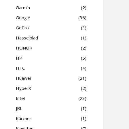
Garmin
2
Google
36
GoPro
3
Hasselblad
1
HONOR
2
HP
5
HTC
4
Huawei
21
HyperX
2
Intel
23
JBL
1
Kärcher
1
Kingston
7