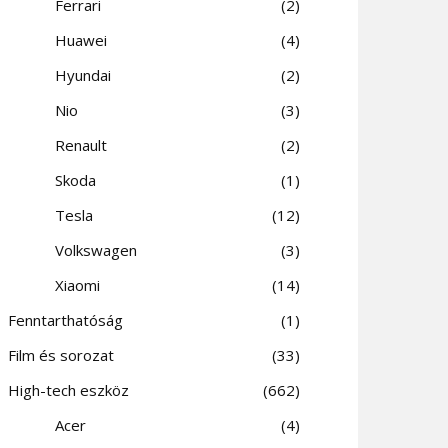
Ferrari
2
Huawei
4
Hyundai
2
Nio
3
Renault
2
Skoda
1
Tesla
12
Volkswagen
3
Xiaomi
14
Fenntarthatóság
1
Film és sorozat
33
High-tech eszköz
662
Acer
4