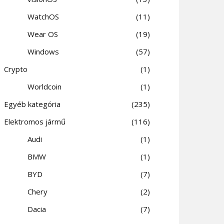
WatchOS
11
Wear OS
19
Windows
57
Crypto
1
Worldcoin
1
Egyéb kategória
235
Elektromos jármű
116
Audi
1
BMW
1
BYD
7
Chery
2
Dacia
7