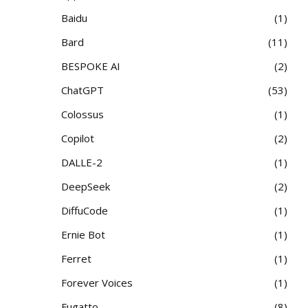
Baidu
1
Bard
11
BESPOKE AI
2
ChatGPT
53
Colossus
1
Copilot
2
DALLE-2
1
DeepSeek
2
DiffuCode
1
Ernie Bot
1
Ferret
1
Forever Voices
1
Fugatto
8