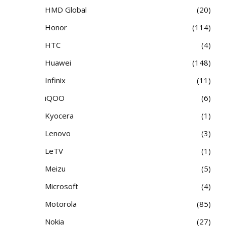
HMD Global
20
Honor
114
HTC
4
Huawei
148
Infinix
11
iQOO
6
Kyocera
1
Lenovo
3
LeTV
1
Meizu
5
Microsoft
4
Motorola
85
Nokia
27