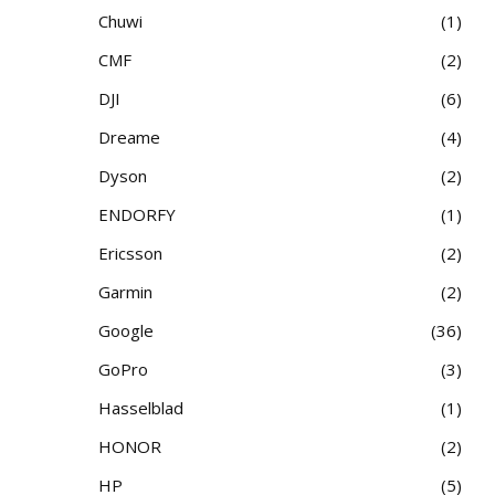
Chuwi
1
CMF
2
DJI
6
Dreame
4
Dyson
2
ENDORFY
1
Ericsson
2
Garmin
2
Google
36
GoPro
3
Hasselblad
1
HONOR
2
HP
5