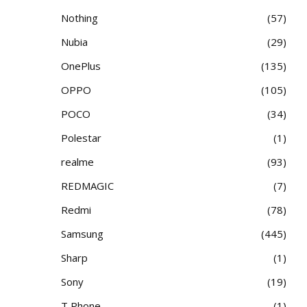
Nothing
57
Nubia
29
OnePlus
135
OPPO
105
POCO
34
Polestar
1
realme
93
REDMAGIC
7
Redmi
78
Samsung
445
Sharp
1
Sony
19
T Phone
1