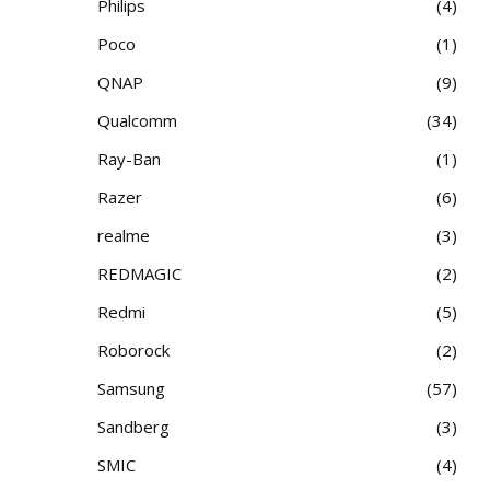
Philips
4
Poco
1
QNAP
9
Qualcomm
34
Ray-Ban
1
Razer
6
realme
3
REDMAGIC
2
Redmi
5
Roborock
2
Samsung
57
Sandberg
3
SMIC
4