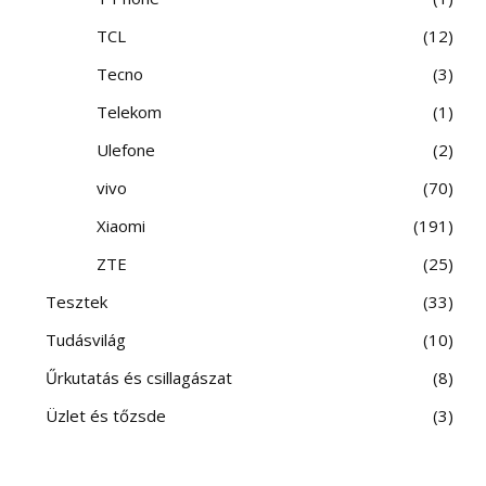
TCL
12
Tecno
3
Telekom
1
Ulefone
2
vivo
70
Xiaomi
191
ZTE
25
Tesztek
33
Tudásvilág
10
Űrkutatás és csillagászat
8
Üzlet és tőzsde
3