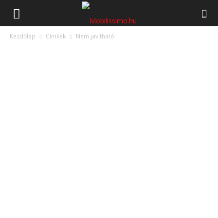
Mobilissimo.hu
Kezdőlap
Címkék
Nem javítható