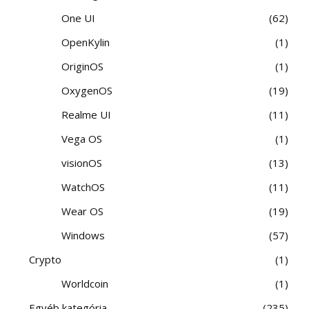
One UI
62
OpenKylin
1
OriginOS
1
OxygenOS
19
Realme UI
11
Vega OS
1
visionOS
13
WatchOS
11
Wear OS
19
Windows
57
Crypto
1
Worldcoin
1
Egyéb kategória
235