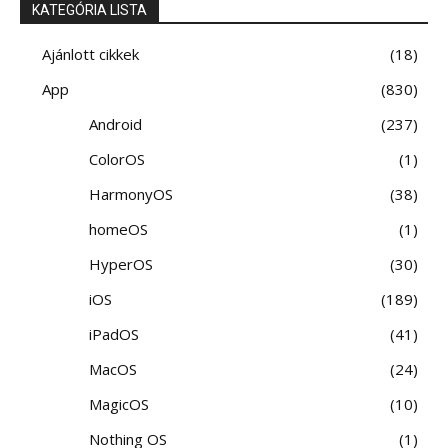
KATEGÓRIA LISTA
Ajánlott cikkek
18
App
830
Android
237
ColorOS
1
HarmonyOS
38
homeOS
1
HyperOS
30
iOS
189
iPadOS
41
MacOS
24
MagicOS
10
Nothing OS
1