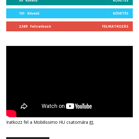
59
Követő
KÖVETÉS
101
Követő
KÖVETÉS
2,589
Feliratkozó
FELIRATKOZÁS
Iratkozz fel a Mobilissimo HU csatornára
itt
.