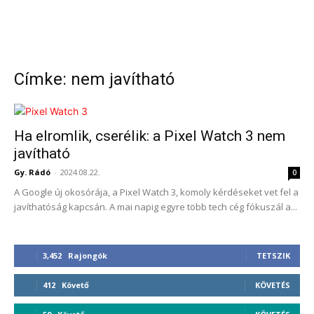
Címke: nem javítható
Ha elromlik, cserélik: a Pixel Watch 3 nem
javítható
Gy. Rádó
-
2024.08.22.
0
A Google új okosórája, a Pixel Watch 3, komoly kérdéseket vet fel a
javíthatóság kapcsán. A mai napig egyre több tech cég fókuszál a...
3,452
Rajongók
TETSZIK
412
Követő
KÖVETÉS