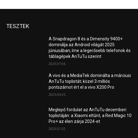
TESZTEK
A Snapdragon 8 és a Dimensity 9400+
dominálja az Android világát 2025
júniusában; íme a legerősebb telefonok és
táblagépek AnTuTu szerint
2025.07.04.
A vivo és a MediaTek dominálta a márciusi
AnTuTu toplistát; közel 3 milliós
pontszámot ért el a vivo X200 Pro
2025.04.05.
Meglepő fordulat az AnTuTu decemberi
toplistáján: a Xiaomi eltűnt, a Red Magic 10
Pro+ az élen zárja 2024-et
2025.01.02.