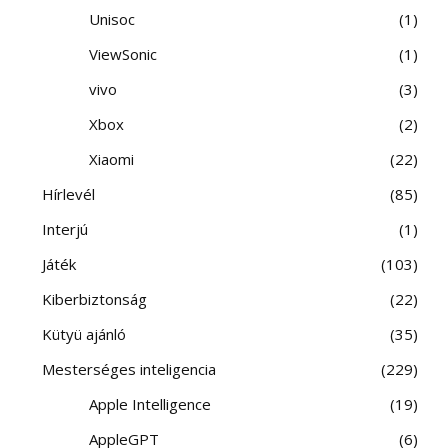
Unisoc
1
ViewSonic
1
vivo
3
Xbox
2
Xiaomi
22
Hírlevél
85
Interjú
1
Játék
103
Kiberbiztonság
22
Kütyü ajánló
35
Mesterséges inteligencia
229
Apple Intelligence
19
AppleGPT
6