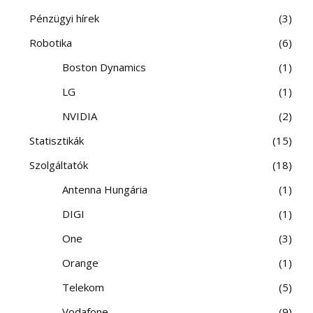
Pénzügyi hírek
3
Robotika
6
Boston Dynamics
1
LG
1
NVIDIA
2
Statisztikák
15
Szolgáltatók
18
Antenna Hungária
1
DIGI
1
One
3
Orange
1
Telekom
5
Vodafone
9