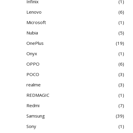
Infinix
1
Lenovo
6
Microsoft
1
Nubia
5
OnePlus
19
Onyx
1
OPPO
6
POCO
3
realme
3
REDMAGIC
1
Redmi
7
Samsung
39
Sony
1