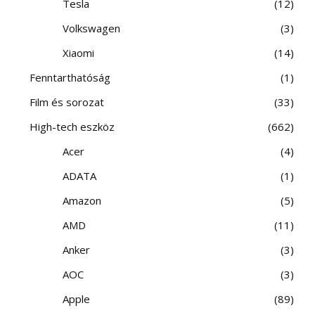
Tesla
12
Volkswagen
3
Xiaomi
14
Fenntarthatóság
1
Film és sorozat
33
High-tech eszköz
662
Acer
4
ADATA
1
Amazon
5
AMD
11
Anker
3
AOC
3
Apple
89