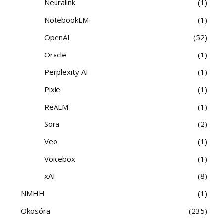
Neuralink
1
NotebookLM
1
OpenAI
52
Oracle
1
Perplexity AI
1
Pixie
1
ReALM
1
Sora
2
Veo
1
Voicebox
1
xAI
8
NMHH
1
Okosóra
235