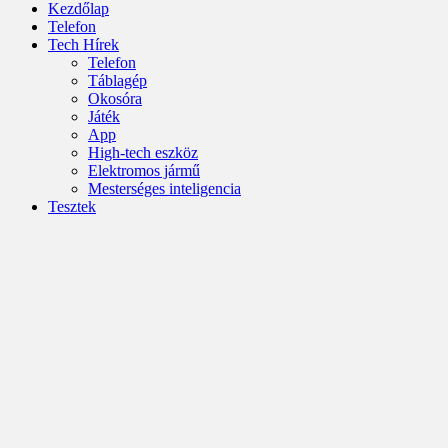
Kezdőlap
Telefon
Tech Hírek
Telefon
Táblagép
Okosóra
Játék
App
High-tech eszköz
Elektromos jármű
Mesterséges inteligencia
Tesztek