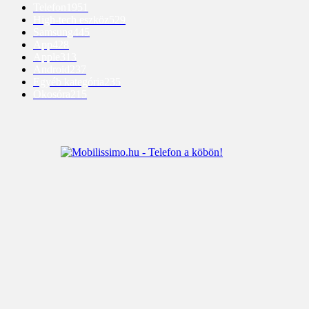
Telefon
1951
High-tech eszköz
529
Samsung
445
App
428
Apple
313
Android
237
Egyéb kategória
235
Okosóra
215