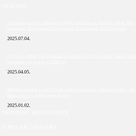
TESZTEK
A Snapdragon 8 és a Dimensity 9400+ dominálja az Android világát 2025
júniusában; íme a legerősebb telefonok és táblagépek AnTuTu szerint
2025.07.04.
A vivo és a MediaTek dominálta a márciusi AnTuTu toplistát; közel 3 mill
pontszámot ért el a vivo X200 Pro
2025.04.05.
Meglepő fordulat az AnTuTu decemberi toplistáján: a Xiaomi eltűnt, a Re
Magic 10 Pro+ az élen zárja 2024-et
2025.01.02.
NÉPSZERŰ BEJEGYZÉSEK
POPULAR CATEGORY