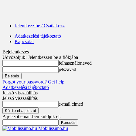
Jelentkezz be / Csatlakozz
Adatkezelési tájékoztató
Kapcsolat
Bejelentkezés
Üdvözöljük! Jelentkezzen be a fiókjába
felhasználóneved
jelszavad
Forgot your password? Get help
Adatkezelési tájékoztató
Jelszó visszaállítás
Jelszó visszaállítás
e-mail címed
A jelszót email-ben küldjük el.
Mobilissimo.hu