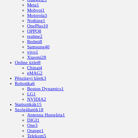
Meta
1
Mobvoi
1
Motorola
3
Nothing
1
OnePlus
10
OPPO
8
realme
2
Redmi
8
Samsung
40
vivo
1
Xiaomi
28
Online üzlet
8
Chinai
4
eMAG
2
Pénzügyi hírek
3
Robotika
6
Boston Dynamics
1
LG
1
NVIDIA
2
Statisztikák
15
Szolgáltatók
18
Antenna Hungária
1
DIGI
1
One
3
Orange
1
Telekom
5