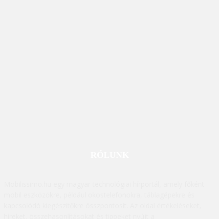
RÓLUNK
Mobilissimo.hu egy magyar technológiai hírportál, amely főként
mobil eszközökre, például okostelefonokra, táblagépekre és
kapcsolódó kiegészítőkre összpontosít. Az oldal értékeléseket,
híreket, összehasonlításokat és tippeket nyújt a