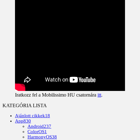
Iratkozz fel a Mobilissimo HU csatornára
itt
.
KATEGÓRIA LISTA
Ajánlott cikkek
18
App
830
Android
237
ColorOS
1
HarmonyOS
38