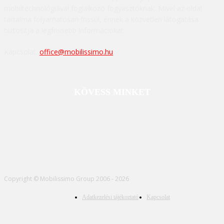
mobiltechnológiával foglalkozó fogyasztóknak. Mivel az oldal
tartalma folyamatosan frissül, ennek a közvetlen látogatása
biztosítja a legfrissebb információkat.
Kapcsolat:
office@mobilissimo.hu
KÖVESS MINKET
Copyright © Mobilissimo Group 2006 - 2026
Adatkezelési tájékoztató
Kapcsolat