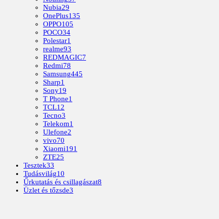
Nubia
29
OnePlus
135
OPPO
105
POCO
34
Polestar
1
realme
93
REDMAGIC
7
Redmi
78
Samsung
445
Sharp
1
Sony
19
T Phone
1
TCL
12
Tecno
3
Telekom
1
Ulefone
2
vivo
70
Xiaomi
191
ZTE
25
Tesztek
33
Tudásvilág
10
Űrkutatás és csillagászat
8
Üzlet és tőzsde
3