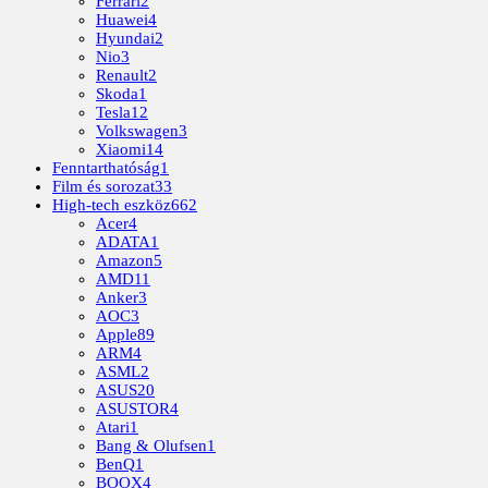
Ferrari
2
Huawei
4
Hyundai
2
Nio
3
Renault
2
Skoda
1
Tesla
12
Volkswagen
3
Xiaomi
14
Fenntarthatóság
1
Film és sorozat
33
High-tech eszköz
662
Acer
4
ADATA
1
Amazon
5
AMD
11
Anker
3
AOC
3
Apple
89
ARM
4
ASML
2
ASUS
20
ASUSTOR
4
Atari
1
Bang & Olufsen
1
BenQ
1
BOOX
4