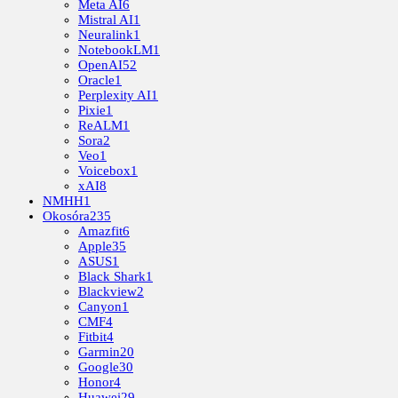
Meta AI
6
Mistral AI
1
Neuralink
1
NotebookLM
1
OpenAI
52
Oracle
1
Perplexity AI
1
Pixie
1
ReALM
1
Sora
2
Veo
1
Voicebox
1
xAI
8
NMHH
1
Okosóra
235
Amazfit
6
Apple
35
ASUS
1
Black Shark
1
Blackview
2
Canyon
1
CMF
4
Fitbit
4
Garmin
20
Google
30
Honor
4
Huawei
29