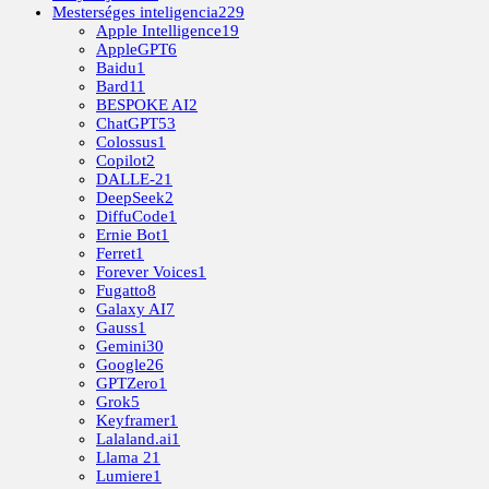
Mesterséges inteligencia
229
Apple Intelligence
19
AppleGPT
6
Baidu
1
Bard
11
BESPOKE AI
2
ChatGPT
53
Colossus
1
Copilot
2
DALLE-2
1
DeepSeek
2
DiffuCode
1
Ernie Bot
1
Ferret
1
Forever Voices
1
Fugatto
8
Galaxy AI
7
Gauss
1
Gemini
30
Google
26
GPTZero
1
Grok
5
Keyframer
1
Lalaland.ai
1
Llama 2
1
Lumiere
1