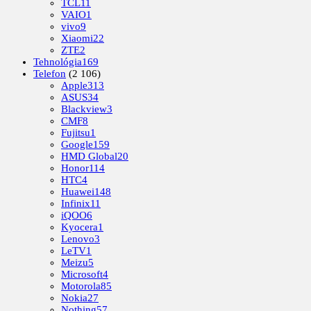
TCL
11
VAIO
1
vivo
9
Xiaomi
22
ZTE
2
Tehnológia
169
Telefon
(2 106)
Apple
313
ASUS
34
Blackview
3
CMF
8
Fujitsu
1
Google
159
HMD Global
20
Honor
114
HTC
4
Huawei
148
Infinix
11
iQOO
6
Kyocera
1
Lenovo
3
LeTV
1
Meizu
5
Microsoft
4
Motorola
85
Nokia
27
Nothing
57