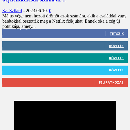
Sz. Szilárd
-
2023.06.10.
0
Május vége nem hozott örömöt azok számára, akik a családdal vagy
barátokkal osztották meg a Netflix fiókjukat. Ennek oka a cég új
politikája, amely...
3,452
Rajongók
TETSZIK
412
Követő
KÖVETÉS
59
Követő
KÖVETÉS
101
Követő
KÖVETÉS
2,589
Feliratkozó
FELIRATKOZÁS