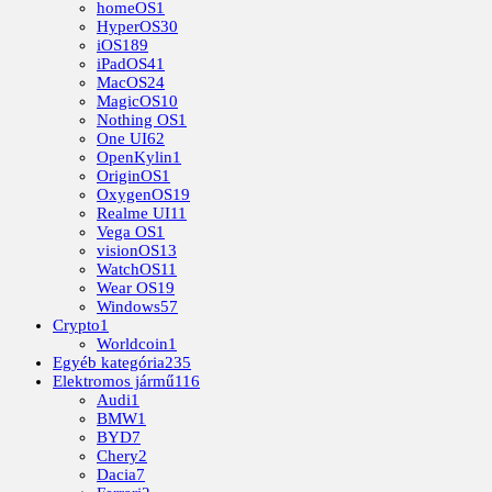
homeOS
1
HyperOS
30
iOS
189
iPadOS
41
MacOS
24
MagicOS
10
Nothing OS
1
One UI
62
OpenKylin
1
OriginOS
1
OxygenOS
19
Realme UI
11
Vega OS
1
visionOS
13
WatchOS
11
Wear OS
19
Windows
57
Crypto
1
Worldcoin
1
Egyéb kategória
235
Elektromos jármű
116
Audi
1
BMW
1
BYD
7
Chery
2
Dacia
7