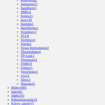
Roborock
2
Samsung
57
Sandberg
3
SMIC
4
Sonos
11
Sony
39
Starlink
1
SteelSeries
2
Synology
2
TCL
8
Technics
1
Tenda
2
Texas Instruments
2
Thermaltake
4
TP-Link
1
Tronsmart
1
TSMC
9
Unisoc
1
ViewSonic
1
vivo
3
Xbox
2
Xiaomi
22
Hírlevél
85
Interjú
1
Játék
103
Kiberbiztonság
22
Kütyü ajánló
35