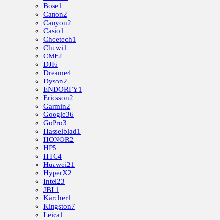
Bose
1
Canon
2
Canyon
2
Casio
1
Choetech
1
Chuwi
1
CMF
2
DJI
6
Dreame
4
Dyson
2
ENDORFY
1
Ericsson
2
Garmin
2
Google
36
GoPro
3
Hasselblad
1
HONOR
2
HP
5
HTC
4
Huawei
21
HyperX
2
Intel
23
JBL
1
Kärcher
1
Kingston
7
Leica
1