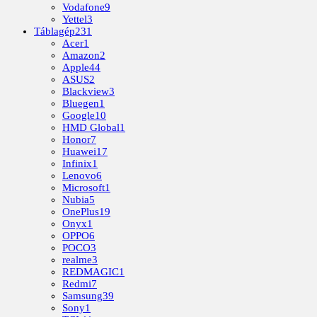
Vodafone
9
Yettel
3
Táblagép
231
Acer
1
Amazon
2
Apple
44
ASUS
2
Blackview
3
Bluegen
1
Google
10
HMD Global
1
Honor
7
Huawei
17
Infinix
1
Lenovo
6
Microsoft
1
Nubia
5
OnePlus
19
Onyx
1
OPPO
6
POCO
3
realme
3
REDMAGIC
1
Redmi
7
Samsung
39
Sony
1