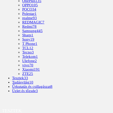
OnePlus
135
OPPO
105
POCO
34
Polestar
1
realme
93
REDMAGIC
7
Redmi
78
Samsung
445
Sharp
1
Sony
19
T Phone
1
TCL
12
Tecno
3
Telekom
1
Ulefone
2
vivo
70
Xiaomi
191
ZTE
25
Tesztek
33
Tudásvilág
10
Űrkutatás és csillagászat
8
Üzlet és tőzsde
3
TESZTEK