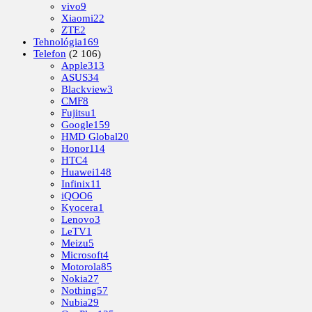
vivo
9
Xiaomi
22
ZTE
2
Tehnológia
169
Telefon
(2 106)
Apple
313
ASUS
34
Blackview
3
CMF
8
Fujitsu
1
Google
159
HMD Global
20
Honor
114
HTC
4
Huawei
148
Infinix
11
iQOO
6
Kyocera
1
Lenovo
3
LeTV
1
Meizu
5
Microsoft
4
Motorola
85
Nokia
27
Nothing
57
Nubia
29