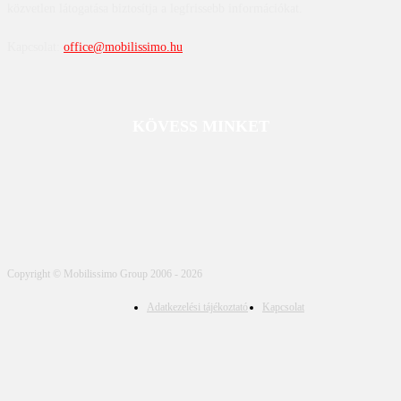
közvetlen látogatása biztosítja a legfrissebb információkat.
Kapcsolat:
office@mobilissimo.hu
KÖVESS MINKET
Copyright © Mobilissimo Group 2006 - 2026
Adatkezelési tájékoztató
Kapcsolat