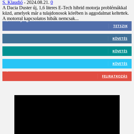
S. Klaudió
-
2024.08.21.
0
A Dacia Duster új, 1,6 literes E-Tech hibrid motorja problémákkal
küzd, amelyek már a tulajdonosok körében is aggodalmat keltettek.
A motorral kapcsolatos hibák nemcsak...
3,452
Rajongók
TETSZIK
412
Követő
KÖVETÉS
59
Követő
KÖVETÉS
101
Követő
KÖVETÉS
2,589
Feliratkozó
FELIRATKOZÁS