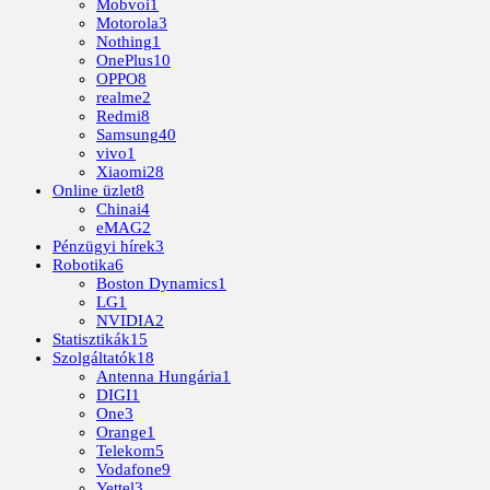
Mobvoi
1
Motorola
3
Nothing
1
OnePlus
10
OPPO
8
realme
2
Redmi
8
Samsung
40
vivo
1
Xiaomi
28
Online üzlet
8
Chinai
4
eMAG
2
Pénzügyi hírek
3
Robotika
6
Boston Dynamics
1
LG
1
NVIDIA
2
Statisztikák
15
Szolgáltatók
18
Antenna Hungária
1
DIGI
1
One
3
Orange
1
Telekom
5
Vodafone
9
Yettel
3