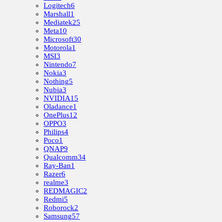
Logitech
6
Marshall
1
Mediatek
25
Meta
10
Microsoft
30
Motorola
1
MSI
3
Nintendo
7
Nokia
3
Nothing
5
Nubia
3
NVIDIA
15
Oladance
1
OnePlus
12
OPPO
3
Philips
4
Poco
1
QNAP
9
Qualcomm
34
Ray-Ban
1
Razer
6
realme
3
REDMAGIC
2
Redmi
5
Roborock
2
Samsung
57