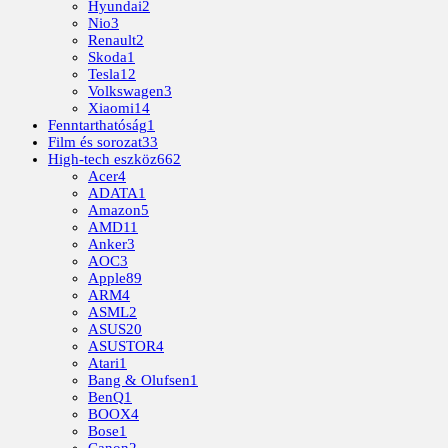
Hyundai
2
Nio
3
Renault
2
Skoda
1
Tesla
12
Volkswagen
3
Xiaomi
14
Fenntarthatóság
1
Film és sorozat
33
High-tech eszköz
662
Acer
4
ADATA
1
Amazon
5
AMD
11
Anker
3
AOC
3
Apple
89
ARM
4
ASML
2
ASUS
20
ASUSTOR
4
Atari
1
Bang & Olufsen
1
BenQ
1
BOOX
4
Bose
1