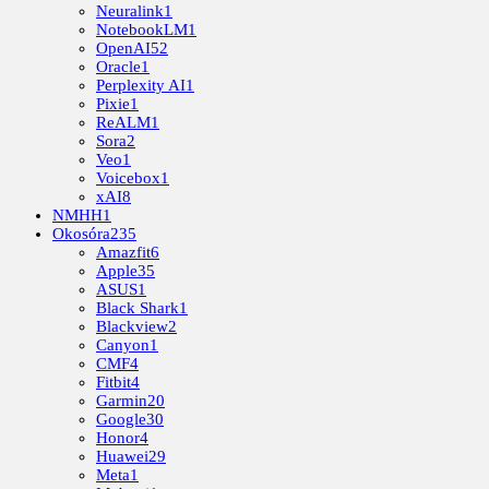
Neuralink
1
NotebookLM
1
OpenAI
52
Oracle
1
Perplexity AI
1
Pixie
1
ReALM
1
Sora
2
Veo
1
Voicebox
1
xAI
8
NMHH
1
Okosóra
235
Amazfit
6
Apple
35
ASUS
1
Black Shark
1
Blackview
2
Canyon
1
CMF
4
Fitbit
4
Garmin
20
Google
30
Honor
4
Huawei
29
Meta
1