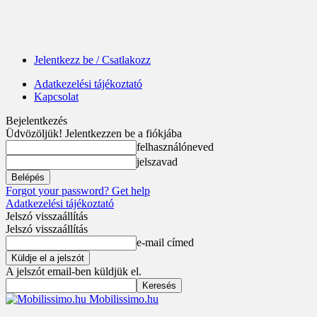
Jelentkezz be / Csatlakozz
Adatkezelési tájékoztató
Kapcsolat
Bejelentkezés
Üdvözöljük! Jelentkezzen be a fiókjába
felhasználóneved
jelszavad
Forgot your password? Get help
Adatkezelési tájékoztató
Jelszó visszaállítás
Jelszó visszaállítás
e-mail címed
A jelszót email-ben küldjük el.
Mobilissimo.hu