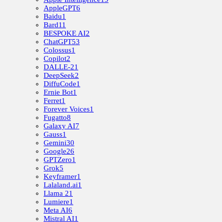
AppleGPT
6
Baidu
1
Bard
11
BESPOKE AI
2
ChatGPT
53
Colossus
1
Copilot
2
DALLE-2
1
DeepSeek
2
DiffuCode
1
Ernie Bot
1
Ferret
1
Forever Voices
1
Fugatto
8
Galaxy AI
7
Gauss
1
Gemini
30
Google
26
GPTZero
1
Grok
5
Keyframer
1
Lalaland.ai
1
Llama 2
1
Lumiere
1
Meta AI
6
Mistral AI
1