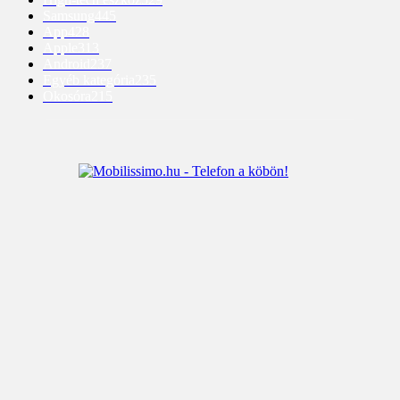
Samsung
445
App
428
Apple
313
Android
237
Egyéb kategória
235
Okosóra
215