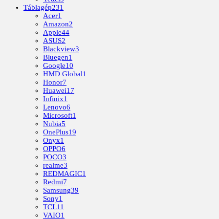
Táblagép
231
Acer
1
Amazon
2
Apple
44
ASUS
2
Blackview
3
Bluegen
1
Google
10
HMD Global
1
Honor
7
Huawei
17
Infinix
1
Lenovo
6
Microsoft
1
Nubia
5
OnePlus
19
Onyx
1
OPPO
6
POCO
3
realme
3
REDMAGIC
1
Redmi
7
Samsung
39
Sony
1
TCL
11
VAIO
1