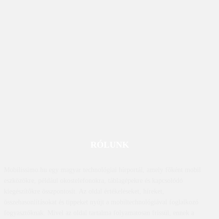
RÓLUNK
Mobilissimo.hu egy magyar technológiai hírportál, amely főként mobil
eszközökre, például okostelefonokra, táblagépekre és kapcsolódó
kiegészítőkre összpontosít. Az oldal értékeléseket, híreket,
összehasonlításokat és tippeket nyújt a mobiltechnológiával foglalkozó
fogyasztóknak. Mivel az oldal tartalma folyamatosan frissül, ennek a