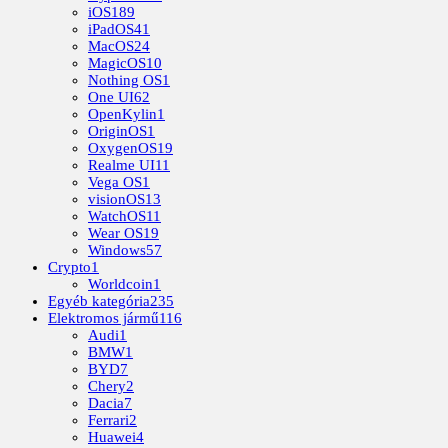
iOS
189
iPadOS
41
MacOS
24
MagicOS
10
Nothing OS
1
One UI
62
OpenKylin
1
OriginOS
1
OxygenOS
19
Realme UI
11
Vega OS
1
visionOS
13
WatchOS
11
Wear OS
19
Windows
57
Crypto
1
Worldcoin
1
Egyéb kategória
235
Elektromos jármű
116
Audi
1
BMW
1
BYD
7
Chery
2
Dacia
7
Ferrari
2
Huawei
4