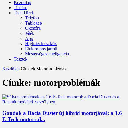
Kezdőlap
Telefon
Tech Hírek
Telefon
Táblagép
Okosóra
Játék
App
High-tech eszköz
Elektromos jármű
Mesterséges inteligencia
Tesztek
Kezdőlap
Címkék
Motorproblémák
Címke: motorproblémák
Gondok a Dacia Duster új hibrid motorjával: a 1.6
E-Tech motorral...