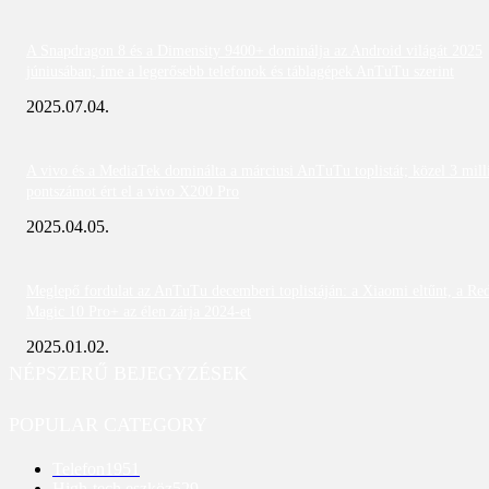
A Snapdragon 8 és a Dimensity 9400+ dominálja az Android világát 2025
júniusában; íme a legerősebb telefonok és táblagépek AnTuTu szerint
2025.07.04.
A vivo és a MediaTek dominálta a márciusi AnTuTu toplistát; közel 3 mill
pontszámot ért el a vivo X200 Pro
2025.04.05.
Meglepő fordulat az AnTuTu decemberi toplistáján: a Xiaomi eltűnt, a Re
Magic 10 Pro+ az élen zárja 2024-et
2025.01.02.
NÉPSZERŰ BEJEGYZÉSEK
POPULAR CATEGORY
Telefon
1951
High-tech eszköz
529