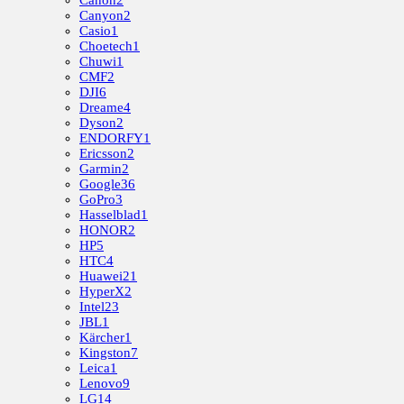
Canon
2
Canyon
2
Casio
1
Choetech
1
Chuwi
1
CMF
2
DJI
6
Dreame
4
Dyson
2
ENDORFY
1
Ericsson
2
Garmin
2
Google
36
GoPro
3
Hasselblad
1
HONOR
2
HP
5
HTC
4
Huawei
21
HyperX
2
Intel
23
JBL
1
Kärcher
1
Kingston
7
Leica
1
Lenovo
9
LG
14