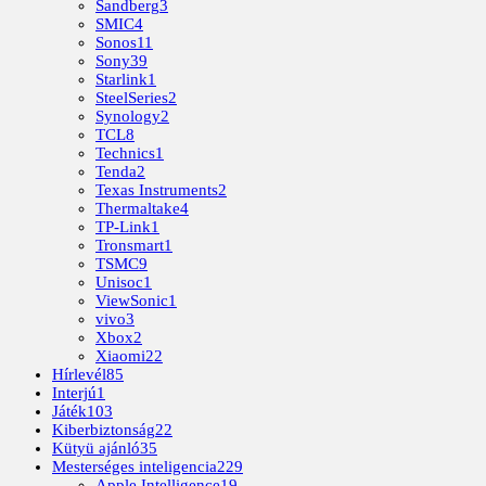
Sandberg
3
SMIC
4
Sonos
11
Sony
39
Starlink
1
SteelSeries
2
Synology
2
TCL
8
Technics
1
Tenda
2
Texas Instruments
2
Thermaltake
4
TP-Link
1
Tronsmart
1
TSMC
9
Unisoc
1
ViewSonic
1
vivo
3
Xbox
2
Xiaomi
22
Hírlevél
85
Interjú
1
Játék
103
Kiberbiztonság
22
Kütyü ajánló
35
Mesterséges inteligencia
229
Apple Intelligence
19