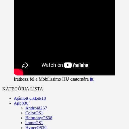
Iratkozz fel a Mobilissimo HU csatornára
itt
.
KATEGÓRIA LISTA
Ajánlott cikkek
18
App
830
Android
237
ColorOS
1
HarmonyOS
38
homeOS
1
HyperOS
30