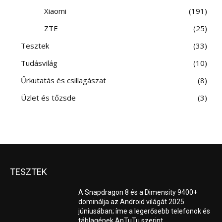
Xiaomi
191
ZTE
25
Tesztek
33
Tudásvilág
10
Űrkutatás és csillagászat
8
Üzlet és tőzsde
3
TESZTEK
A Snapdragon 8 és a Dimensity 9400+
dominálja az Android világát 2025
júniusában; íme a legerősebb telefonok és
táblagépek AnTuTu szerint