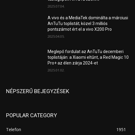
2025.07.04.
A vivo és a MediaTek dominálta a márciusi
AnTuTu toplistát; közel 3 milliós
pontszámot ért el a vivo X200 Pro
2025.04.05.
Meglepő fordulat az AnTuTu decemberi
toplistáján: a Xiaomi eltűnt, a Red Magic 10
Pro+ az élen zárja 2024-et
2025.01.02.
NÉPSZERŰ BEJEGYZÉSEK
POPULAR CATEGORY
Telefon
1951