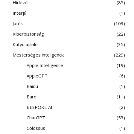
Hírlevél
85
Interjú
1
Játék
103
Kiberbiztonság
22
Kütyü ajánló
35
Mesterséges inteligencia
229
Apple Intelligence
19
AppleGPT
6
Baidu
1
Bard
11
BESPOKE AI
2
ChatGPT
53
Colossus
1