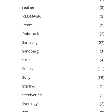
realme
3
REDMAGIC
2
Redmi
5
Roborock
2
Samsung
57
Sandberg
3
SMIC
4
Sonos
11
Sony
39
Starlink
1
SteelSeries
2
Synology
2