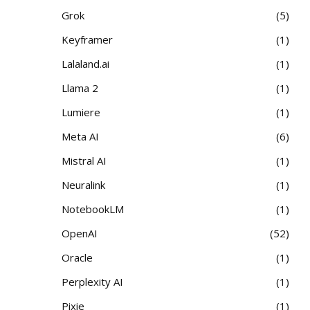
Grok
5
Keyframer
1
Lalaland.ai
1
Llama 2
1
Lumiere
1
Meta AI
6
Mistral AI
1
Neuralink
1
NotebookLM
1
OpenAI
52
Oracle
1
Perplexity AI
1
Pixie
1