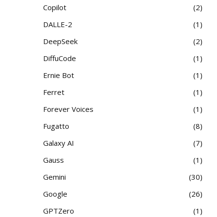
Copilot
2
DALLE-2
1
DeepSeek
2
DiffuCode
1
Ernie Bot
1
Ferret
1
Forever Voices
1
Fugatto
8
Galaxy AI
7
Gauss
1
Gemini
30
Google
26
GPTZero
1