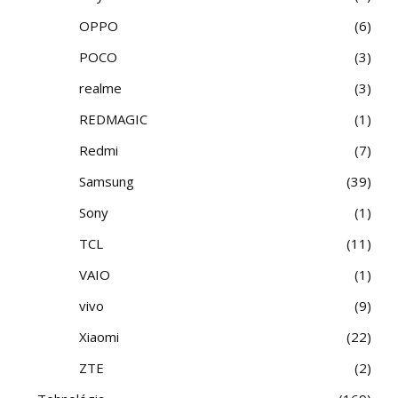
OPPO
6
POCO
3
realme
3
REDMAGIC
1
Redmi
7
Samsung
39
Sony
1
TCL
11
VAIO
1
vivo
9
Xiaomi
22
ZTE
2