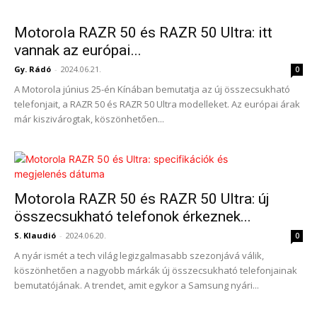
Motorola RAZR 50 és RAZR 50 Ultra: itt
vannak az európai...
Gy. Rádó
-
2024.06.21.
0
A Motorola június 25-én Kínában bemutatja az új összecsukható
telefonjait, a RAZR 50 és RAZR 50 Ultra modelleket. Az európai árak
már kiszivárogtak, köszönhetően...
Motorola RAZR 50 és RAZR 50 Ultra: új
összecsukható telefonok érkeznek...
S. Klaudió
-
2024.06.20.
0
A nyár ismét a tech világ legizgalmasabb szezonjává válik,
köszönhetően a nagyobb márkák új összecsukható telefonjainak
bemutatójának. A trendet, amit egykor a Samsung nyári...