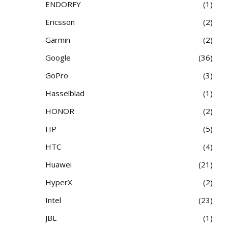
ENDORFY
1
Ericsson
2
Garmin
2
Google
36
GoPro
3
Hasselblad
1
HONOR
2
HP
5
HTC
4
Huawei
21
HyperX
2
Intel
23
JBL
1