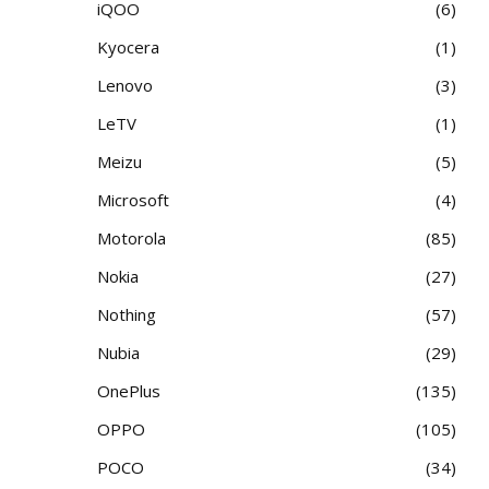
iQOO
6
Kyocera
1
Lenovo
3
LeTV
1
Meizu
5
Microsoft
4
Motorola
85
Nokia
27
Nothing
57
Nubia
29
OnePlus
135
OPPO
105
POCO
34