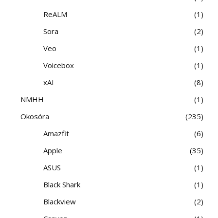
ReALM
1
Sora
2
Veo
1
Voicebox
1
xAI
8
NMHH
1
Okosóra
235
Amazfit
6
Apple
35
ASUS
1
Black Shark
1
Blackview
2