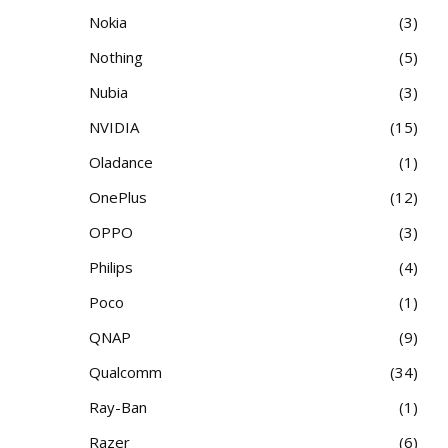
Nokia
3
Nothing
5
Nubia
3
NVIDIA
15
Oladance
1
OnePlus
12
OPPO
3
Philips
4
Poco
1
QNAP
9
Qualcomm
34
Ray-Ban
1
Razer
6