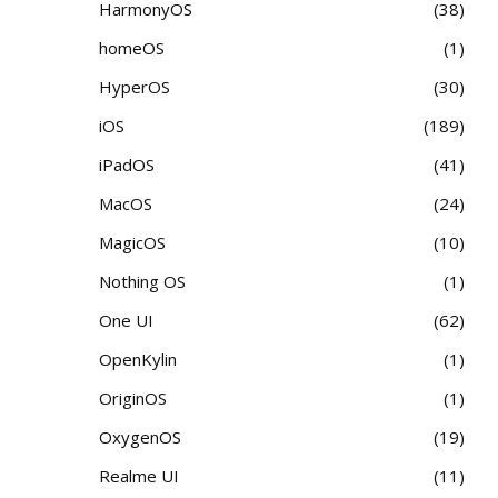
HarmonyOS
38
homeOS
1
HyperOS
30
iOS
189
iPadOS
41
MacOS
24
MagicOS
10
Nothing OS
1
One UI
62
OpenKylin
1
OriginOS
1
OxygenOS
19
Realme UI
11