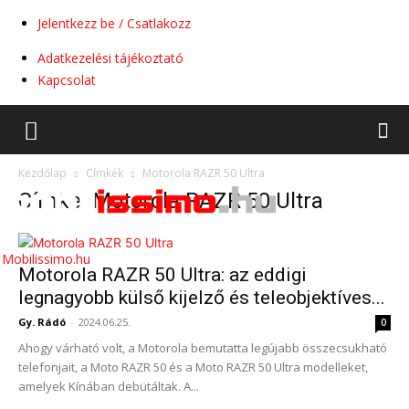
Jelentkezz be / Csatlakozz
Adatkezelési tájékoztató
Kapcsolat
Kezdőlap
Címkék
Motorola RAZR 50 Ultra
Címke: Motorola RAZR 50 Ultra
Mobilissimo.hu
Motorola RAZR 50 Ultra: az eddigi
legnagyobb külső kijelző és teleobjektíves...
Gy. Rádó
-
2024.06.25.
0
Ahogy várható volt, a Motorola bemutatta legújabb összecsukható
telefonjait, a Moto RAZR 50 és a Moto RAZR 50 Ultra modelleket,
amelyek Kínában debütáltak. A...