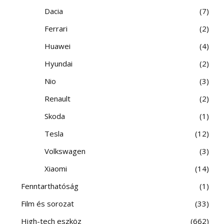
Dacia
7
Ferrari
2
Huawei
4
Hyundai
2
Nio
3
Renault
2
Skoda
1
Tesla
12
Volkswagen
3
Xiaomi
14
Fenntarthatóság
1
Film és sorozat
33
High-tech eszköz
662