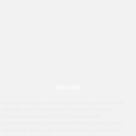
RÓLUNK
Mobilissimo.hu egy magyar technológiai hírportál, amely főként mobil
eszközökre, például okostelefonokra, táblagépekre és kapcsolódó
kiegészítőkre összpontosít. Az oldal értékeléseket, híreket,
összehasonlításokat és tippeket nyújt a mobiltechnológiával foglalkozó
fogyasztóknak. Mivel az oldal tartalma folyamatosan frissül, ennek a