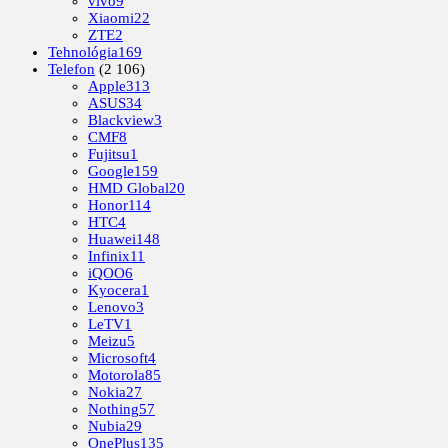
vivo
9
Xiaomi
22
ZTE
2
Tehnológia
169
Telefon
(2 106)
Apple
313
ASUS
34
Blackview
3
CMF
8
Fujitsu
1
Google
159
HMD Global
20
Honor
114
HTC
4
Huawei
148
Infinix
11
iQOO
6
Kyocera
1
Lenovo
3
LeTV
1
Meizu
5
Microsoft
4
Motorola
85
Nokia
27
Nothing
57
Nubia
29
OnePlus
135