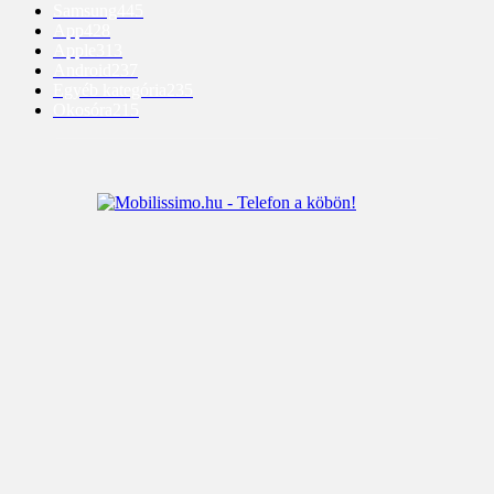
Samsung
445
App
428
Apple
313
Android
237
Egyéb kategória
235
Okosóra
215