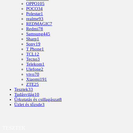
OPPO
105
POCO
34
Polestar
1
realme
93
REDMAGIC
7
Redmi
78
Samsung
445
Sharp
1
Sony
19
T Phone
1
TCL
12
Tecno
3
Telekom
1
Ulefone
2
vivo
70
Xiaomi
191
ZTE
25
Tesztek
33
Tudásvilág
10
Űrkutatás és csillagászat
8
Üzlet és tőzsde
3
TESZTEK