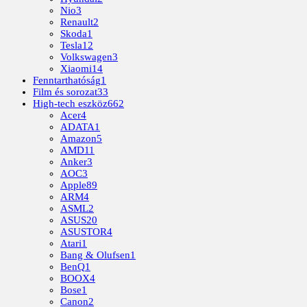
Nio
3
Renault
2
Skoda
1
Tesla
12
Volkswagen
3
Xiaomi
14
Fenntarthatóság
1
Film és sorozat
33
High-tech eszköz
662
Acer
4
ADATA
1
Amazon
5
AMD
11
Anker
3
AOC
3
Apple
89
ARM
4
ASML
2
ASUS
20
ASUSTOR
4
Atari
1
Bang & Olufsen
1
BenQ
1
BOOX
4
Bose
1
Canon
2