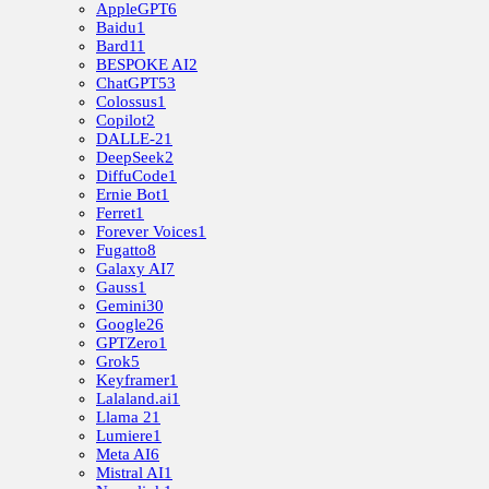
AppleGPT
6
Baidu
1
Bard
11
BESPOKE AI
2
ChatGPT
53
Colossus
1
Copilot
2
DALLE-2
1
DeepSeek
2
DiffuCode
1
Ernie Bot
1
Ferret
1
Forever Voices
1
Fugatto
8
Galaxy AI
7
Gauss
1
Gemini
30
Google
26
GPTZero
1
Grok
5
Keyframer
1
Lalaland.ai
1
Llama 2
1
Lumiere
1
Meta AI
6
Mistral AI
1