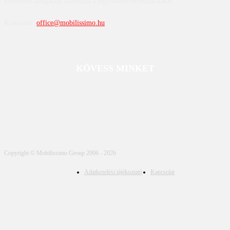
közvetlen látogatása biztosítja a legfrissebb információkat.
Kapcsolat:
office@mobilissimo.hu
KÖVESS MINKET
Copyright © Mobilissimo Group 2006 - 2026
Adatkezelési tájékoztató
Kapcsolat