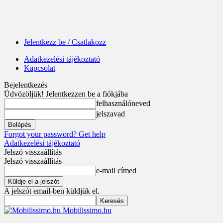
Jelentkezz be / Csatlakozz
Adatkezelési tájékoztató
Kapcsolat
Bejelentkezés
Üdvözöljük! Jelentkezzen be a fiókjába
felhasználóneved
jelszavad
Forgot your password? Get help
Adatkezelési tájékoztató
Jelszó visszaállítás
Jelszó visszaállítás
e-mail címed
A jelszót email-ben küldjük el.
Mobilissimo.hu