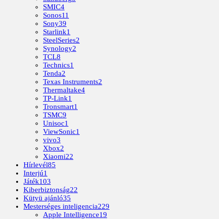
SMIC
4
Sonos
11
Sony
39
Starlink
1
SteelSeries
2
Synology
2
TCL
8
Technics
1
Tenda
2
Texas Instruments
2
Thermaltake
4
TP-Link
1
Tronsmart
1
TSMC
9
Unisoc
1
ViewSonic
1
vivo
3
Xbox
2
Xiaomi
22
Hírlevél
85
Interjú
1
Játék
103
Kiberbiztonság
22
Kütyü ajánló
35
Mesterséges inteligencia
229
Apple Intelligence
19