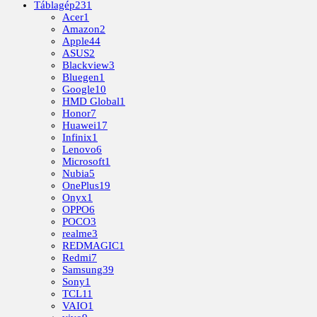
Táblagép
231
Acer
1
Amazon
2
Apple
44
ASUS
2
Blackview
3
Bluegen
1
Google
10
HMD Global
1
Honor
7
Huawei
17
Infinix
1
Lenovo
6
Microsoft
1
Nubia
5
OnePlus
19
Onyx
1
OPPO
6
POCO
3
realme
3
REDMAGIC
1
Redmi
7
Samsung
39
Sony
1
TCL
11
VAIO
1