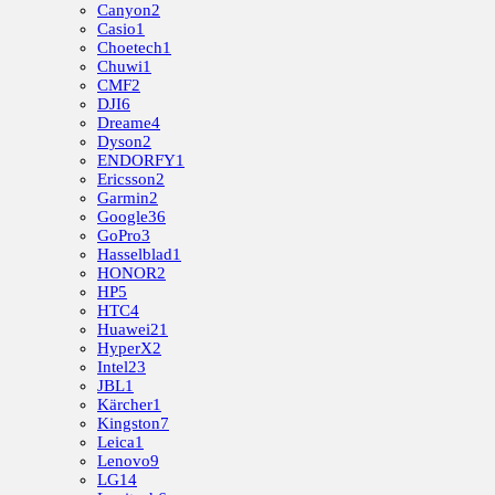
Canyon
2
Casio
1
Choetech
1
Chuwi
1
CMF
2
DJI
6
Dreame
4
Dyson
2
ENDORFY
1
Ericsson
2
Garmin
2
Google
36
GoPro
3
Hasselblad
1
HONOR
2
HP
5
HTC
4
Huawei
21
HyperX
2
Intel
23
JBL
1
Kärcher
1
Kingston
7
Leica
1
Lenovo
9
LG
14