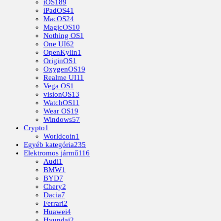
iOS
189
iPadOS
41
MacOS
24
MagicOS
10
Nothing OS
1
One UI
62
OpenKylin
1
OriginOS
1
OxygenOS
19
Realme UI
11
Vega OS
1
visionOS
13
WatchOS
11
Wear OS
19
Windows
57
Crypto
1
Worldcoin
1
Egyéb kategória
235
Elektromos jármű
116
Audi
1
BMW
1
BYD
7
Chery
2
Dacia
7
Ferrari
2
Huawei
4
Hyundai
2