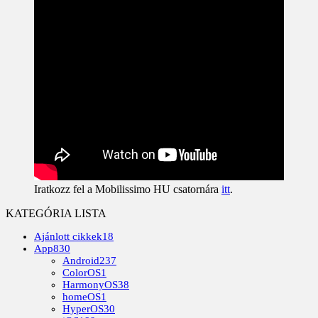
Iratkozz fel a Mobilissimo HU csatornára
itt
.
KATEGÓRIA LISTA
Ajánlott cikkek
18
App
830
Android
237
ColorOS
1
HarmonyOS
38
homeOS
1
HyperOS
30