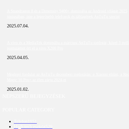
A Snapdragon 8 és a Dimensity 9400+ dominálja az Android világát 2025
júniusában; íme a legerősebb telefonok és táblagépek AnTuTu szerint
2025.07.04.
A vivo és a MediaTek dominálta a márciusi AnTuTu toplistát; közel 3 mill
pontszámot ért el a vivo X200 Pro
2025.04.05.
Meglepő fordulat az AnTuTu decemberi toplistáján: a Xiaomi eltűnt, a Re
Magic 10 Pro+ az élen zárja 2024-et
2025.01.02.
NÉPSZERŰ BEJEGYZÉSEK
POPULAR CATEGORY
Telefon
1951
High-tech eszköz
529