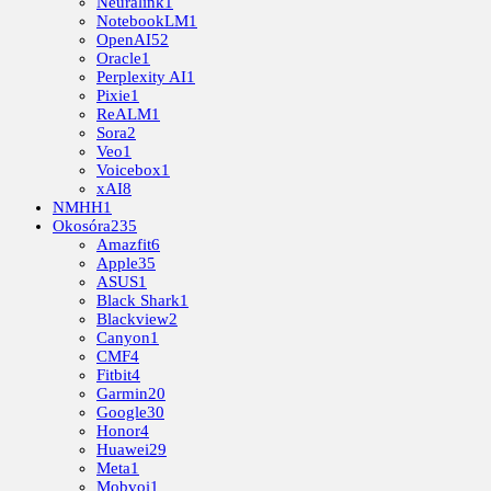
Neuralink
1
NotebookLM
1
OpenAI
52
Oracle
1
Perplexity AI
1
Pixie
1
ReALM
1
Sora
2
Veo
1
Voicebox
1
xAI
8
NMHH
1
Okosóra
235
Amazfit
6
Apple
35
ASUS
1
Black Shark
1
Blackview
2
Canyon
1
CMF
4
Fitbit
4
Garmin
20
Google
30
Honor
4
Huawei
29
Meta
1
Mobvoi
1