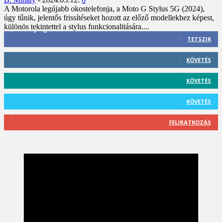
A Motorola legújabb okostelefonja, a Moto G Stylus 5G (2024),
úgy tűnik, jelentős frissítéseket hozott az előző modellekhez képest,
különös tekintettel a stylus funkcionalitására....
3,452
Rajongók
TETSZIK
412
Követő
KÖVETÉS
59
Követő
KÖVETÉS
101
Követő
KÖVETÉS
2,589
Feliratkozó
FELIRATKOZÁS