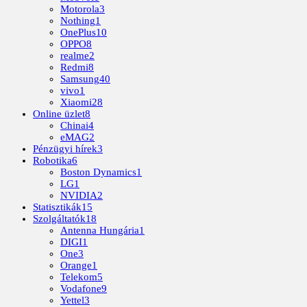
Motorola
3
Nothing
1
OnePlus
10
OPPO
8
realme
2
Redmi
8
Samsung
40
vivo
1
Xiaomi
28
Online üzlet
8
Chinai
4
eMAG
2
Pénzügyi hírek
3
Robotika
6
Boston Dynamics
1
LG
1
NVIDIA
2
Statisztikák
15
Szolgáltatók
18
Antenna Hungária
1
DIGI
1
One
3
Orange
1
Telekom
5
Vodafone
9
Yettel
3