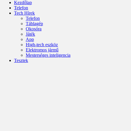
Kezdőlap
Telefon
Tech Hírek
Telefon
Táblagép
Okosóra
Játék
App
High-tech eszköz
Elektromos jármű
Mesterséges inteligencia
Tesztek