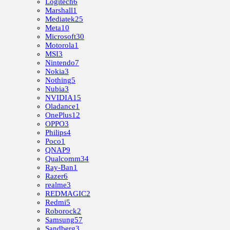
Logitech
6
Marshall
1
Mediatek
25
Meta
10
Microsoft
30
Motorola
1
MSI
3
Nintendo
7
Nokia
3
Nothing
5
Nubia
3
NVIDIA
15
Oladance
1
OnePlus
12
OPPO
3
Philips
4
Poco
1
QNAP
9
Qualcomm
34
Ray-Ban
1
Razer
6
realme
3
REDMAGIC
2
Redmi
5
Roborock
2
Samsung
57
Sandberg
3