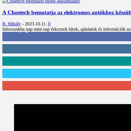
A Choetech bemutatja az elektromos autókhoz készült
B. Mihály
-
2023.10.11.
0
Inboxunkba nap mint nap érkeznek hírek, ajánlatok és információk az
3,452
Rajongók
412
Követő
59
Követő
101
Követő
2,589
Feliratkozó