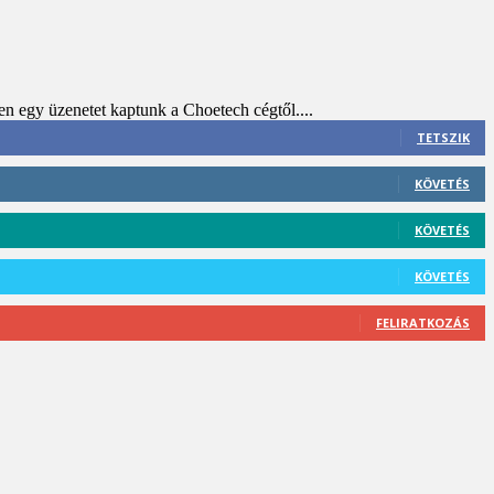
n egy üzenetet kaptunk a Choetech cégtől....
TETSZIK
KÖVETÉS
KÖVETÉS
KÖVETÉS
FELIRATKOZÁS