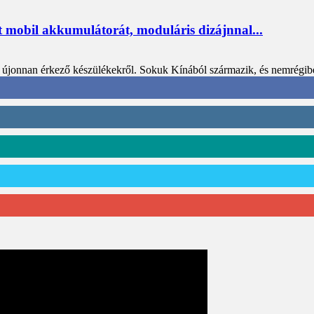
 mobil akkumulátorát, moduláris dizájnnal...
 újonnan érkező készülékekről. Sokuk Kínából származik, és nemrégibe