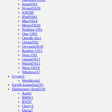
homeOS
1
HyperOS
30
iOS
189
iPadOS
41
MacOS
24
MagicOS
10
Nothing OS
1
One UI
62
OpenKylin
1
OriginOS
1
OxygenOS
19
Realme UI
11
Vega OS
1
visionOS
13
WatchOS
11
Wear OS
19
Windows
57
Crypto
1
Worldcoin
1
Egyéb kategória
235
Elektromos jármű
116
Audi
1
BMW
1
BYD
7
Chery
2
Dacia
7