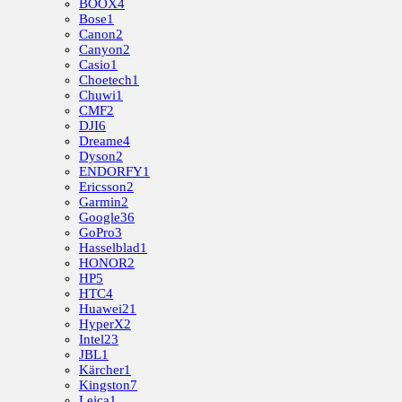
BOOX
4
Bose
1
Canon
2
Canyon
2
Casio
1
Choetech
1
Chuwi
1
CMF
2
DJI
6
Dreame
4
Dyson
2
ENDORFY
1
Ericsson
2
Garmin
2
Google
36
GoPro
3
Hasselblad
1
HONOR
2
HP
5
HTC
4
Huawei
21
HyperX
2
Intel
23
JBL
1
Kärcher
1
Kingston
7
Leica
1