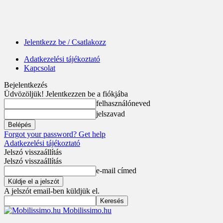
Jelentkezz be / Csatlakozz
Adatkezelési tájékoztató
Kapcsolat
Bejelentkezés
Üdvözöljük! Jelentkezzen be a fiókjába
felhasználóneved
jelszavad
Forgot your password? Get help
Adatkezelési tájékoztató
Jelszó visszaállítás
Jelszó visszaállítás
e-mail címed
A jelszót email-ben küldjük el.
Mobilissimo.hu