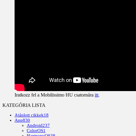
Iratkozz fel a Mobilissimo HU csatornára
itt
.
KATEGÓRIA LISTA
Ajánlott cikkek
18
App
830
Android
237
ColorOS
1
HarmonyOS
38