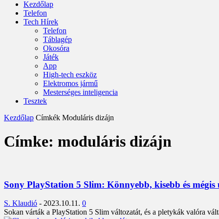
Kezdőlap
Telefon
Tech Hírek
Telefon
Táblagép
Okosóra
Játék
App
High-tech eszköz
Elektromos jármű
Mesterséges inteligencia
Tesztek
Kezdőlap
Címkék
Moduláris dizájn
Címke: moduláris dizájn
Sony PlayStation 5 Slim: Könnyebb, kisebb és mégis 
S. Klaudió
-
2023.10.11.
0
Sokan várták a PlayStation 5 Slim változatát, és a pletykák valóra vál