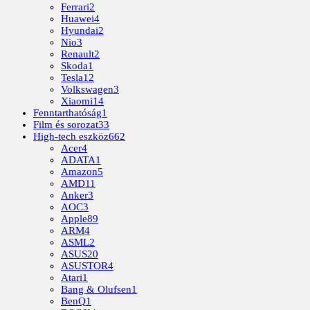
Ferrari
2
Huawei
4
Hyundai
2
Nio
3
Renault
2
Skoda
1
Tesla
12
Volkswagen
3
Xiaomi
14
Fenntarthatóság
1
Film és sorozat
33
High-tech eszköz
662
Acer
4
ADATA
1
Amazon
5
AMD
11
Anker
3
AOC
3
Apple
89
ARM
4
ASML
2
ASUS
20
ASUSTOR
4
Atari
1
Bang & Olufsen
1
BenQ
1