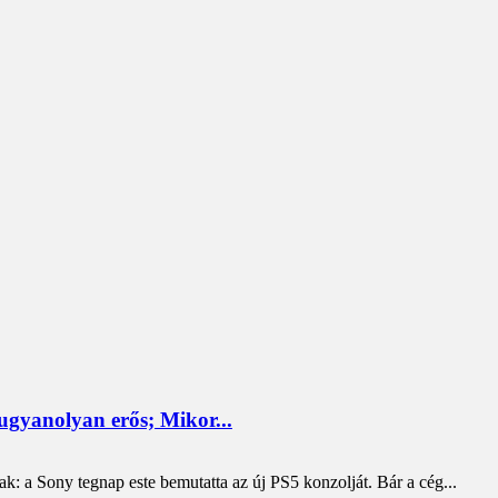
ugyanolyan erős; Mikor...
tak: a Sony tegnap este bemutatta az új PS5 konzolját. Bár a cég...