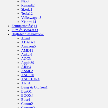
Nio
3
Renault
2
Skoda
1
Tesla
12
Volkswagen
3
Xiaomi
14
Fenntarthatóság
1
Film és sorozat
33
High-tech eszköz
662
Acer
4
ADATA
1
Amazon
5
AMD
11
Anker
3
AOC
3
Apple
89
ARM
4
ASML
2
ASUS
20
ASUSTOR
4
Atari
1
Bang & Olufsen
1
BenQ
1
BOOX
4
Bose
1
Canon
2
Canyon
2