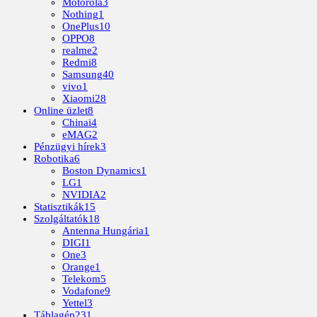
Motorola
3
Nothing
1
OnePlus
10
OPPO
8
realme
2
Redmi
8
Samsung
40
vivo
1
Xiaomi
28
Online üzlet
8
Chinai
4
eMAG
2
Pénzügyi hírek
3
Robotika
6
Boston Dynamics
1
LG
1
NVIDIA
2
Statisztikák
15
Szolgáltatók
18
Antenna Hungária
1
DIGI
1
One
3
Orange
1
Telekom
5
Vodafone
9
Yettel
3
Táblagép
231