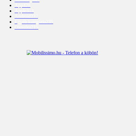
App
428
Apple
313
Android
237
Egyéb kategória
235
Okosóra
215