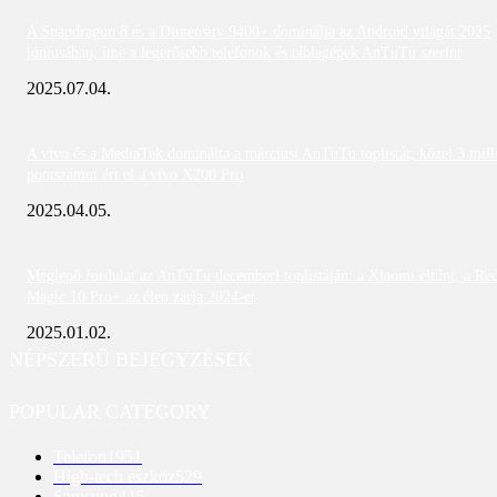
A Snapdragon 8 és a Dimensity 9400+ dominálja az Android világát 2025
júniusában; íme a legerősebb telefonok és táblagépek AnTuTu szerint
2025.07.04.
A vivo és a MediaTek dominálta a márciusi AnTuTu toplistát; közel 3 mill
pontszámot ért el a vivo X200 Pro
2025.04.05.
Meglepő fordulat az AnTuTu decemberi toplistáján: a Xiaomi eltűnt, a Re
Magic 10 Pro+ az élen zárja 2024-et
2025.01.02.
NÉPSZERŰ BEJEGYZÉSEK
POPULAR CATEGORY
Telefon
1951
High-tech eszköz
529
Samsung
445