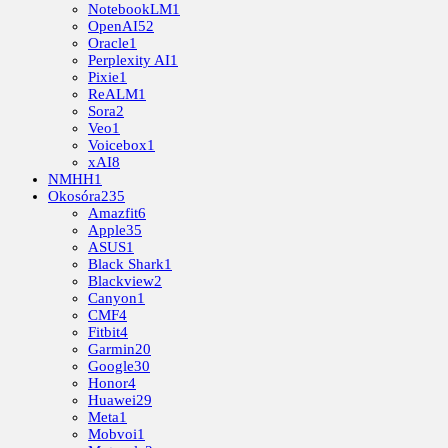
NotebookLM
1
OpenAI
52
Oracle
1
Perplexity AI
1
Pixie
1
ReALM
1
Sora
2
Veo
1
Voicebox
1
xAI
8
NMHH
1
Okosóra
235
Amazfit
6
Apple
35
ASUS
1
Black Shark
1
Blackview
2
Canyon
1
CMF
4
Fitbit
4
Garmin
20
Google
30
Honor
4
Huawei
29
Meta
1
Mobvoi
1