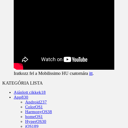
Iratkozz fel a Mobilissimo HU csatornára
itt
.
KATEGÓRIA LISTA
Ajánlott cikkek
18
App
830
Android
237
ColorOS
1
HarmonyOS
38
homeOS
1
HyperOS
30
iOS
189