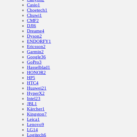
Casio
1
Choetech
1
Chuwi
1
CMF
2
DJI
6
Dreame
4
Dyson
2
ENDORFY
1
Ericsson
2
Garmin
2
Google
36
GoPro
3
Hasselblad
1
HONOR
2
HP
5
HTC
4
Huawei
21
HyperX
2
Intel
23
JBL
1
Kärcher
1
Kingston
7
Leica
1
Lenovo
9
LG
14
Logitech
6