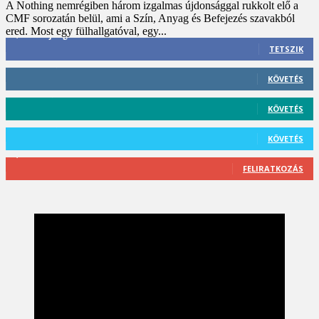
A Nothing nemrégiben három izgalmas újdonsággal rukkolt elő a
CMF sorozatán belül, ami a Szín, Anyag és Befejezés szavakból
ered. Most egy fülhallgatóval, egy...
3,452
Rajongók
TETSZIK
412
Követő
KÖVETÉS
59
Követő
KÖVETÉS
101
Követő
KÖVETÉS
2,589
Feliratkozó
FELIRATKOZÁS