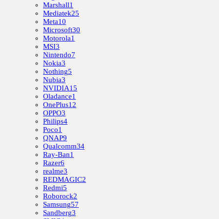
Marshall
1
Mediatek
25
Meta
10
Microsoft
30
Motorola
1
MSI
3
Nintendo
7
Nokia
3
Nothing
5
Nubia
3
NVIDIA
15
Oladance
1
OnePlus
12
OPPO
3
Philips
4
Poco
1
QNAP
9
Qualcomm
34
Ray-Ban
1
Razer
6
realme
3
REDMAGIC
2
Redmi
5
Roborock
2
Samsung
57
Sandberg
3