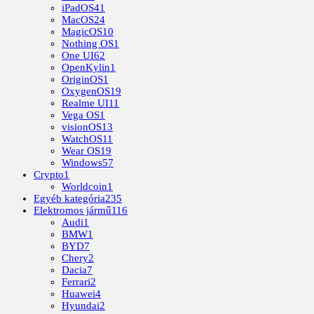
iPadOS
41
MacOS
24
MagicOS
10
Nothing OS
1
One UI
62
OpenKylin
1
OriginOS
1
OxygenOS
19
Realme UI
11
Vega OS
1
visionOS
13
WatchOS
11
Wear OS
19
Windows
57
Crypto
1
Worldcoin
1
Egyéb kategória
235
Elektromos jármű
116
Audi
1
BMW
1
BYD
7
Chery
2
Dacia
7
Ferrari
2
Huawei
4
Hyundai
2