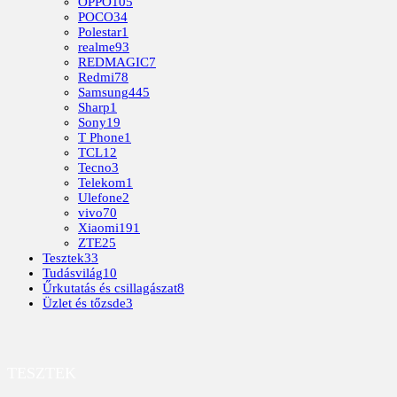
OPPO
105
POCO
34
Polestar
1
realme
93
REDMAGIC
7
Redmi
78
Samsung
445
Sharp
1
Sony
19
T Phone
1
TCL
12
Tecno
3
Telekom
1
Ulefone
2
vivo
70
Xiaomi
191
ZTE
25
Tesztek
33
Tudásvilág
10
Űrkutatás és csillagászat
8
Üzlet és tőzsde
3
TESZTEK