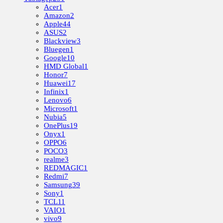
Acer
1
Amazon
2
Apple
44
ASUS
2
Blackview
3
Bluegen
1
Google
10
HMD Global
1
Honor
7
Huawei
17
Infinix
1
Lenovo
6
Microsoft
1
Nubia
5
OnePlus
19
Onyx
1
OPPO
6
POCO
3
realme
3
REDMAGIC
1
Redmi
7
Samsung
39
Sony
1
TCL
11
VAIO
1
vivo
9