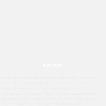
RÓLUNK
Mobilissimo.hu egy magyar technológiai hírportál, amely főként mobil
eszközökre, például okostelefonokra, táblagépekre és kapcsolódó
kiegészítőkre összpontosít. Az oldal értékeléseket, híreket,
összehasonlításokat és tippeket nyújt a mobiltechnológiával foglalkozó
fogyasztóknak. Mivel az oldal tartalma folyamatosan frissül, ennek a
közvetlen látogatása biztosítja a legfrissebb információkat.