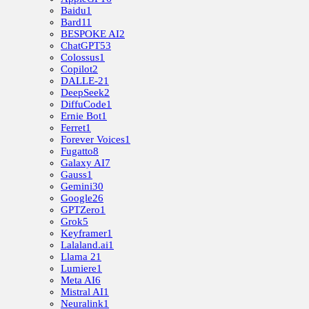
Baidu
1
Bard
11
BESPOKE AI
2
ChatGPT
53
Colossus
1
Copilot
2
DALLE-2
1
DeepSeek
2
DiffuCode
1
Ernie Bot
1
Ferret
1
Forever Voices
1
Fugatto
8
Galaxy AI
7
Gauss
1
Gemini
30
Google
26
GPTZero
1
Grok
5
Keyframer
1
Lalaland.ai
1
Llama 2
1
Lumiere
1
Meta AI
6
Mistral AI
1
Neuralink
1