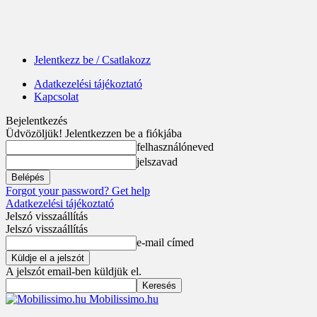
Jelentkezz be / Csatlakozz
Adatkezelési tájékoztató
Kapcsolat
Bejelentkezés
Üdvözöljük! Jelentkezzen be a fiókjába
felhasználóneved
jelszavad
Forgot your password? Get help
Adatkezelési tájékoztató
Jelszó visszaállítás
Jelszó visszaállítás
e-mail címed
A jelszót email-ben küldjük el.
Mobilissimo.hu