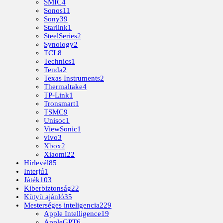
SMIC
4
Sonos
11
Sony
39
Starlink
1
SteelSeries
2
Synology
2
TCL
8
Technics
1
Tenda
2
Texas Instruments
2
Thermaltake
4
TP-Link
1
Tronsmart
1
TSMC
9
Unisoc
1
ViewSonic
1
vivo
3
Xbox
2
Xiaomi
22
Hírlevél
85
Interjú
1
Játék
103
Kiberbiztonság
22
Kütyü ajánló
35
Mesterséges inteligencia
229
Apple Intelligence
19
AppleGPT
6