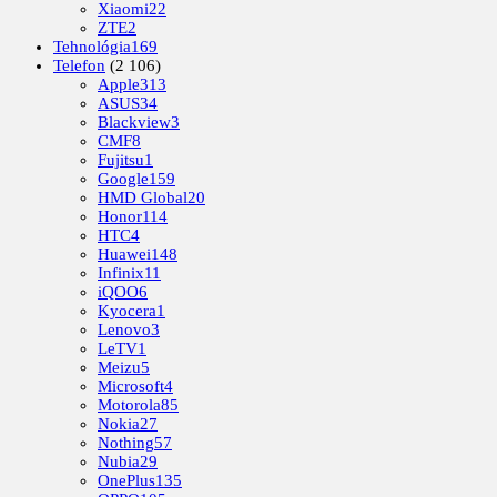
Xiaomi
22
ZTE
2
Tehnológia
169
Telefon
(2 106)
Apple
313
ASUS
34
Blackview
3
CMF
8
Fujitsu
1
Google
159
HMD Global
20
Honor
114
HTC
4
Huawei
148
Infinix
11
iQOO
6
Kyocera
1
Lenovo
3
LeTV
1
Meizu
5
Microsoft
4
Motorola
85
Nokia
27
Nothing
57
Nubia
29
OnePlus
135