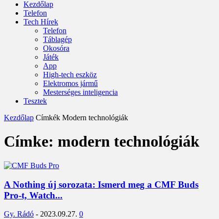
Kezdőlap
Telefon
Tech Hírek
Telefon
Táblagép
Okosóra
Játék
App
High-tech eszköz
Elektromos jármű
Mesterséges inteligencia
Tesztek
Kezdőlap
Címkék
Modern technológiák
Címke: modern technológiák
A Nothing új sorozata: Ismerd meg a CMF Buds
Pro-t, Watch...
Gy. Rádó
-
2023.09.27.
0