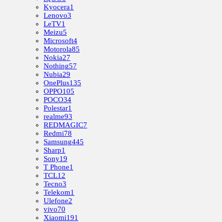
Kyocera
1
Lenovo
3
LeTV
1
Meizu
5
Microsoft
4
Motorola
85
Nokia
27
Nothing
57
Nubia
29
OnePlus
135
OPPO
105
POCO
34
Polestar
1
realme
93
REDMAGIC
7
Redmi
78
Samsung
445
Sharp
1
Sony
19
T Phone
1
TCL
12
Tecno
3
Telekom
1
Ulefone
2
vivo
70
Xiaomi
191