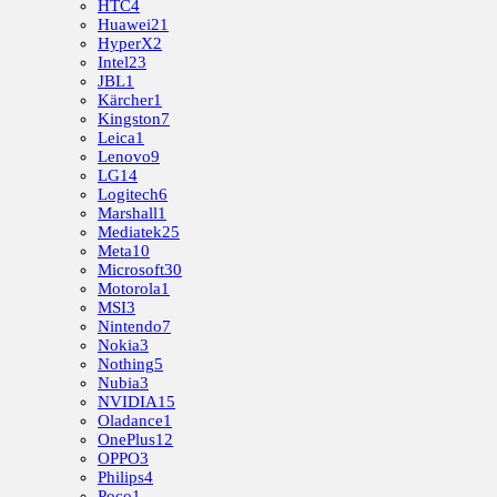
HTC
4
Huawei
21
HyperX
2
Intel
23
JBL
1
Kärcher
1
Kingston
7
Leica
1
Lenovo
9
LG
14
Logitech
6
Marshall
1
Mediatek
25
Meta
10
Microsoft
30
Motorola
1
MSI
3
Nintendo
7
Nokia
3
Nothing
5
Nubia
3
NVIDIA
15
Oladance
1
OnePlus
12
OPPO
3
Philips
4
Poco
1