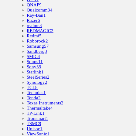
QNAP
9
Qualcomm
34
Ray-Ban
1
Razer
6
realme
3
REDMAGIC
2
Redmi
5
Roborock
2
Samsung
57
Sandberg
3
SMIC
4
Sonos
11
Sony
39
Starlink
1
SteelSeries
2
Synology
2
TCL
8
Technics
1
Tenda
2
Texas Instruments
2
Thermaltake
4
TP-Link
1
Tronsmart
1
TSMC
9
Unisoc
1
ViewSonic
1