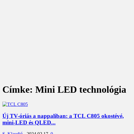
Címke: Mini LED technológia
Új TV-óriás a nappaliban: a TCL C805 okostévé,
mini-LED és QLED...
S. Klaudió
-
2024.02.17.
0