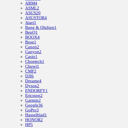
ARM
4
ASML
2
ASUS
20
ASUSTOR
4
Atari
1
Bang & Olufsen
1
BenQ
1
BOOX
4
Bose
1
Canon
2
Canyon
2
Casio
1
Choetech
1
Chuwi
1
CMF
2
DJI
6
Dreame
4
Dyson
2
ENDORFY
1
Ericsson
2
Garmin
2
Google
36
GoPro
3
Hasselblad
1
HONOR
2
HP
5