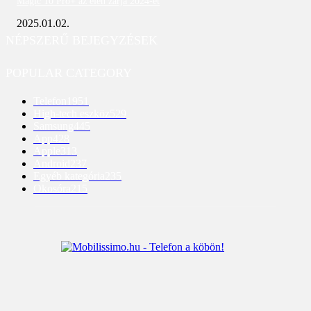
Magic 10 Pro+ az élen zárja 2024-et
2025.01.02.
NÉPSZERŰ BEJEGYZÉSEK
POPULAR CATEGORY
Telefon
1951
High-tech eszköz
529
Samsung
445
App
428
Apple
313
Android
237
Egyéb kategória
235
Okosóra
215