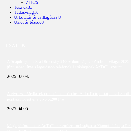
ZTE
25
Tesztek
33
Tudásvilág
10
Űrkutatás és csillagászat
8
Üzlet és tőzsde
3
TESZTEK
A Snapdragon 8 és a Dimensity 9400+ dominálja az Android világát 2025
júniusában; íme a legerősebb telefonok és táblagépek AnTuTu szerint
2025.07.04.
A vivo és a MediaTek dominálta a márciusi AnTuTu toplistát; közel 3 mill
pontszámot ért el a vivo X200 Pro
2025.04.05.
Meglepő fordulat az AnTuTu decemberi toplistáján: a Xiaomi eltűnt, a Re