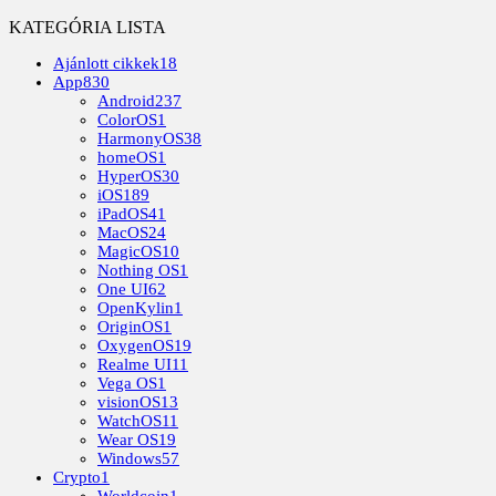
KATEGÓRIA LISTA
Ajánlott cikkek
18
App
830
Android
237
ColorOS
1
HarmonyOS
38
homeOS
1
HyperOS
30
iOS
189
iPadOS
41
MacOS
24
MagicOS
10
Nothing OS
1
One UI
62
OpenKylin
1
OriginOS
1
OxygenOS
19
Realme UI
11
Vega OS
1
visionOS
13
WatchOS
11
Wear OS
19
Windows
57
Crypto
1
Worldcoin
1