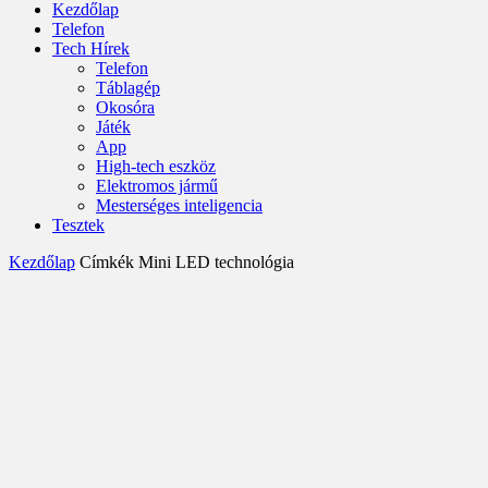
Kezdőlap
Telefon
Tech Hírek
Telefon
Táblagép
Okosóra
Játék
App
High-tech eszköz
Elektromos jármű
Mesterséges inteligencia
Tesztek
Kezdőlap
Címkék
Mini LED technológia