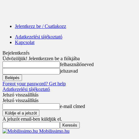
Jelentkezz be / Csatlakozz
Adatkezelési tájékoztató
Kapcsolat
Bejelentkezés
Üdvözöljük! Jelentkezzen be a fiókjába
felhasználóneved
jelszavad
Forgot your password? Get help
Adatkezelési tájékoztató
Jelszó visszaállítás
Jelszó visszaállítás
e-mail címed
A jelszót email-ben küldjük el.
Mobilissimo.hu