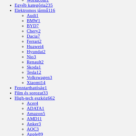
Egyéb kategória
235
Elektromos jármű
116
Audi
1
BMW
1
BYD
7
Chery
2
Dacia
7
Ferrari
2
Huawei
4
Hyundai
2
Nio
3
Renault
2
Skoda
1
Tesla
12
Volkswagen
3
Xiaomi
14
Fenntarthatóság
1
Film és sorozat
33
High-tech eszköz
662
Acer
4
ADATA
1
Amazon
5
AMD
11
Anker
3
AOC
3
Apple
89