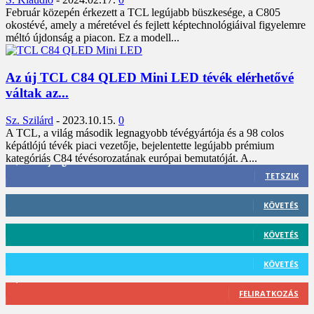
Február közepén érkezett a TCL legújabb büszkesége, a C805
okostévé, amely a méretével és fejlett képtechnológiáival figyelemre
méltó újdonság a piacon. Ez a modell...
Az új TCL C84 QLED Mini LED tévék elérhetővé
váltak az...
Sz. Szilárd
-
2023.10.15.
0
A TCL, a világ második legnagyobb tévégyártója és a 98 colos
képátlójú tévék piaci vezetője, bejelentette legújabb prémium
kategóriás C84 tévésorozatának európai bemutatóját. A...
3,452
Rajongók
TETSZIK
412
Követő
KÖVETÉS
59
Követő
KÖVETÉS
101
Követő
KÖVETÉS
2,589
Feliratkozó
FELIRATKOZÁS