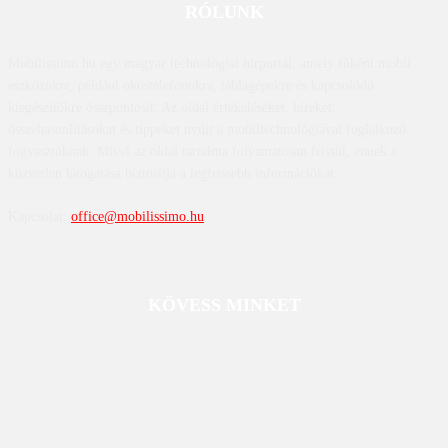
RÓLUNK
Mobilissimo.hu egy magyar technológiai hírportál, amely főként mobil
eszközökre, például okostelefonokra, táblagépekre és kapcsolódó
kiegészítőkre összpontosít. Az oldal értékeléseket, híreket,
összehasonlításokat és tippeket nyújt a mobiltechnológiával foglalkozó
fogyasztóknak. Mivel az oldal tartalma folyamatosan frissül, ennek a
közvetlen látogatása biztosítja a legfrissebb információkat.
Kapcsolat:
office@mobilissimo.hu
KÖVESS MINKET