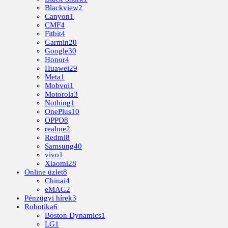
Blackview
2
Canyon
1
CMF
4
Fitbit
4
Garmin
20
Google
30
Honor
4
Huawei
29
Meta
1
Mobvoi
1
Motorola
3
Nothing
1
OnePlus
10
OPPO
8
realme
2
Redmi
8
Samsung
40
vivo
1
Xiaomi
28
Online üzlet
8
Chinai
4
eMAG
2
Pénzügyi hírek
3
Robotika
6
Boston Dynamics
1
LG
1