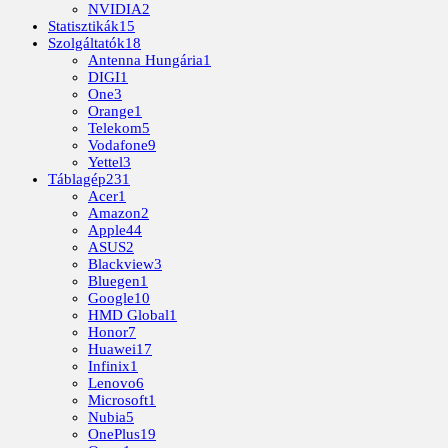
NVIDIA
2
Statisztikák
15
Szolgáltatók
18
Antenna Hungária
1
DIGI
1
One
3
Orange
1
Telekom
5
Vodafone
9
Yettel
3
Táblagép
231
Acer
1
Amazon
2
Apple
44
ASUS
2
Blackview
3
Bluegen
1
Google
10
HMD Global
1
Honor
7
Huawei
17
Infinix
1
Lenovo
6
Microsoft
1
Nubia
5
OnePlus
19