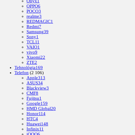
Onyx
1
OPPO
6
POCO
3
realme
3
REDMAGIC
1
Redmi
7
Samsung
39
Sony
1
TCL
11
VAIO
1
vivo
9
Xiaomi
22
ZTE
2
Tehnológia
169
Telefon
(2 106)
Apple
313
ASUS
34
Blackview
3
CMF
8
Fujitsu
1
Google
159
HMD Global
20
Honor
114
HTC
4
Huawei
148
Infinix
11
iQOO
6