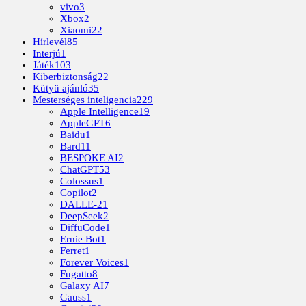
vivo
3
Xbox
2
Xiaomi
22
Hírlevél
85
Interjú
1
Játék
103
Kiberbiztonság
22
Kütyü ajánló
35
Mesterséges inteligencia
229
Apple Intelligence
19
AppleGPT
6
Baidu
1
Bard
11
BESPOKE AI
2
ChatGPT
53
Colossus
1
Copilot
2
DALLE-2
1
DeepSeek
2
DiffuCode
1
Ernie Bot
1
Ferret
1
Forever Voices
1
Fugatto
8
Galaxy AI
7
Gauss
1