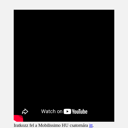
Iratkozz fel a Mobilissimo HU csatornára
itt
.