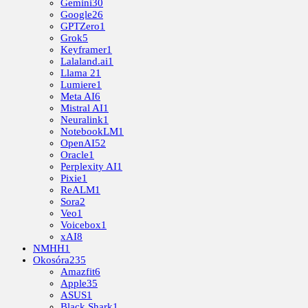
Gemini
30
Google
26
GPTZero
1
Grok
5
Keyframer
1
Lalaland.ai
1
Llama 2
1
Lumiere
1
Meta AI
6
Mistral AI
1
Neuralink
1
NotebookLM
1
OpenAI
52
Oracle
1
Perplexity AI
1
Pixie
1
ReALM
1
Sora
2
Veo
1
Voicebox
1
xAI
8
NMHH
1
Okosóra
235
Amazfit
6
Apple
35
ASUS
1
Black Shark
1