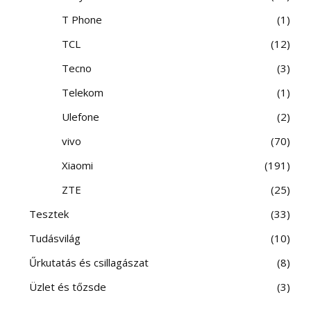
T Phone
1
TCL
12
Tecno
3
Telekom
1
Ulefone
2
vivo
70
Xiaomi
191
ZTE
25
Tesztek
33
Tudásvilág
10
Űrkutatás és csillagászat
8
Üzlet és tőzsde
3