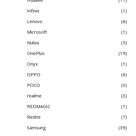
Infinix
1
Lenovo
6
Microsoft
1
Nubia
5
OnePlus
19
Onyx
1
OPPO
6
POCO
3
realme
3
REDMAGIC
1
Redmi
7
Samsung
39