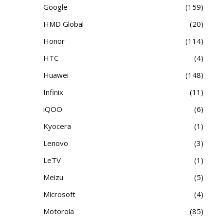
Google
159
HMD Global
20
Honor
114
HTC
4
Huawei
148
Infinix
11
iQOO
6
Kyocera
1
Lenovo
3
LeTV
1
Meizu
5
Microsoft
4
Motorola
85