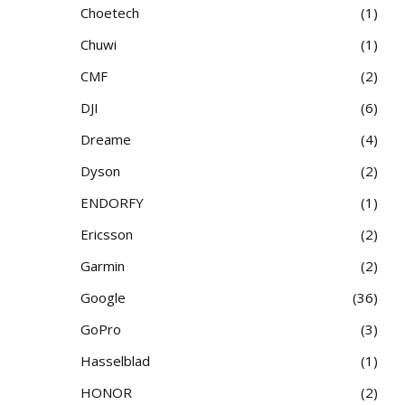
Choetech
1
Chuwi
1
CMF
2
DJI
6
Dreame
4
Dyson
2
ENDORFY
1
Ericsson
2
Garmin
2
Google
36
GoPro
3
Hasselblad
1
HONOR
2