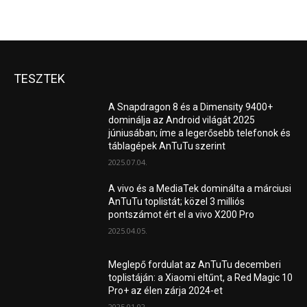
TESZTEK
A Snapdragon 8 és a Dimensity 9400+
dominálja az Android világát 2025
júniusában; íme a legerősebb telefonok és
táblagépek AnTuTu szerint
2025.07.04.
A vivo és a MediaTek dominálta a márciusi
AnTuTu toplistát; közel 3 milliós
pontszámot ért el a vivo X200 Pro
2025.04.05.
Meglepő fordulat az AnTuTu decemberi
toplistáján: a Xiaomi eltűnt, a Red Magic 10
Pro+ az élen zárja 2024-et
2025.01.02.