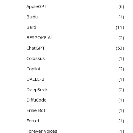
AppleGPT
6
Baidu
1
Bard
11
BESPOKE AI
2
ChatGPT
53
Colossus
1
Copilot
2
DALLE-2
1
DeepSeek
2
DiffuCode
1
Ernie Bot
1
Ferret
1
Forever Voices
1