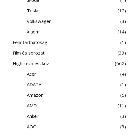
Tesla
12
Volkswagen
3
Xiaomi
14
Fenntarthatóság
1
Film és sorozat
33
High-tech eszköz
662
Acer
4
ADATA
1
Amazon
5
AMD
11
Anker
3
AOC
3