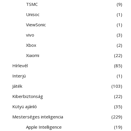
TSMC
9
Unisoc
1
ViewSonic
1
vivo
3
Xbox
2
Xiaomi
22
Hírlevél
85
Interjú
1
Játék
103
Kiberbiztonság
22
Kütyü ajánló
35
Mesterséges inteligencia
229
Apple Intelligence
19