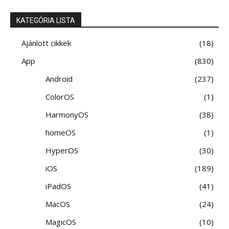
KATEGÓRIA LISTA
Ajánlott cikkek
18
App
830
Android
237
ColorOS
1
HarmonyOS
38
homeOS
1
HyperOS
30
iOS
189
iPadOS
41
MacOS
24
MagicOS
10