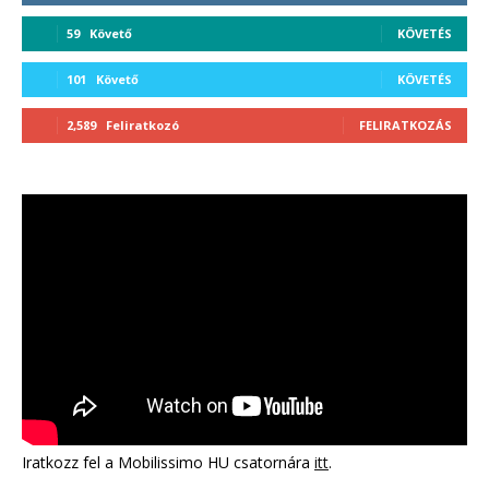
59
Követő
KÖVETÉS
101
Követő
KÖVETÉS
2,589
Feliratkozó
FELIRATKOZÁS
Iratkozz fel a Mobilissimo HU csatornára
itt
.