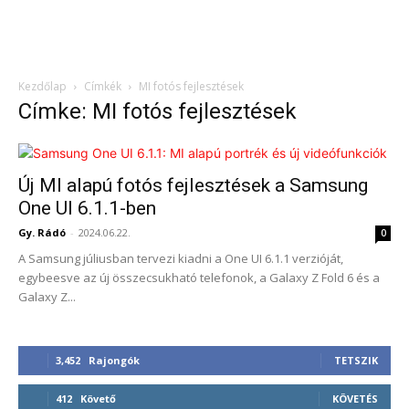
Kezdőlap
Címkék
MI fotós fejlesztések
Címke: MI fotós fejlesztések
Új MI alapú fotós fejlesztések a Samsung
One UI 6.1.1-ben
Gy. Rádó
-
2024.06.22.
0
A Samsung júliusban tervezi kiadni a One UI 6.1.1 verzióját,
egybeesve az új összecsukható telefonok, a Galaxy Z Fold 6 és a
Galaxy Z...
3,452
Rajongók
TETSZIK
412
Követő
KÖVETÉS