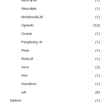
Neuralink
1
NotebookLM
1
OpenAI
52
Oracle
1
Perplexity AI
1
Pixie
1
ReALM
1
Sora
2
Veo
1
Voicebox
1
xAI
8
NMHH
1