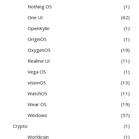
Nothing OS
1
One UI
62
OpenKylin
1
OriginOS
1
OxygenOS
19
Realme UI
11
Vega OS
1
visionOS
13
WatchOS
11
Wear OS
19
Windows
57
Crypto
1
Worldcoin
1