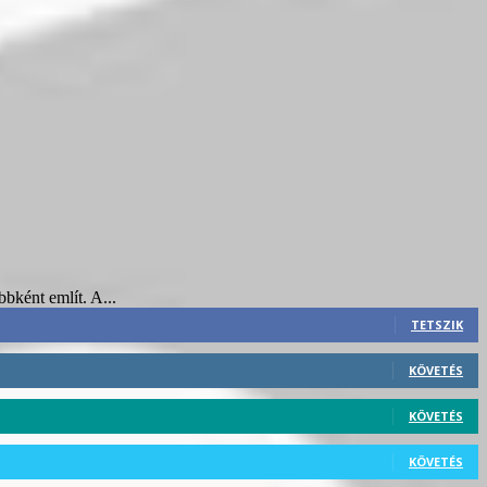
bbként említ. A...
TETSZIK
KÖVETÉS
KÖVETÉS
KÖVETÉS