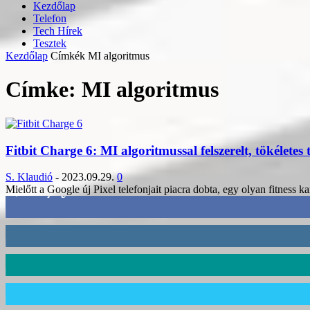
Kezdőlap
Telefon
Tech Hírek
Tesztek
Kezdőlap
Címkék
MI algoritmus
Címke: MI algoritmus
Fitbit Charge 6: MI algoritmussal felszerelt, tökéletes t
S. Klaudió
-
2023.09.29.
0
Mielőtt a Google új Pixel telefonjait piacra dobta, egy olyan fitness kar
3,452
Rajongók
412
Követő
59
Követő
101
Követő
2,589
Feliratkozó