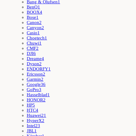
Bang & Olufsen
1
BenQ
1
BOOX
4
Bose
1
Canon
2
Canyon
2
Casio
1
Choetech
1
Chuwi
1
CMF
2
DJI
6
Dreame
4
Dyson
2
ENDORFY
1
Ericsson
2
Garmin
2
Google
36
GoPro
3
Hasselblad
1
HONOR
2
HP
5
HTC
4
Huawei
21
HyperX
2
Intel
23
JBL
1