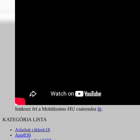
Iratkozz fel a Mobilissimo HU csatornára
itt
.
KATEGÓRIA LISTA
Ajánlott cikkek
18
App
830