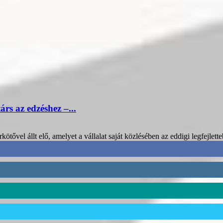
árs az edzéshez –...
kötővel állt elő, amelyet a vállalat saját közlésében az eddigi legfejlette