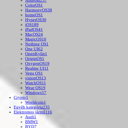
Android
237
ColorOS
1
HarmonyOS
38
homeOS
1
HyperOS
30
iOS
189
iPadOS
41
MacOS
24
MagicOS
10
Nothing OS
1
One UI
62
OpenKylin
1
OriginOS
1
OxygenOS
19
Realme UI
11
Vega OS
1
visionOS
13
WatchOS
11
Wear OS
19
Windows
57
Crypto
1
Worldcoin
1
Egyéb kategória
235
Elektromos jármű
116
Audi
1
BMW
1
BYD
7