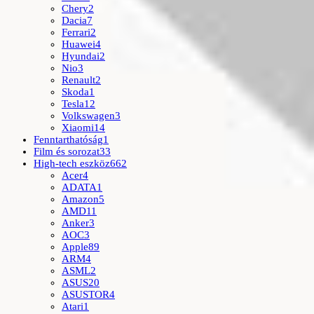
Chery
2
Dacia
7
Ferrari
2
Huawei
4
Hyundai
2
Nio
3
Renault
2
Skoda
1
Tesla
12
Volkswagen
3
Xiaomi
14
Fenntarthatóság
1
Film és sorozat
33
High-tech eszköz
662
Acer
4
ADATA
1
Amazon
5
AMD
11
Anker
3
AOC
3
Apple
89
ARM
4
ASML
2
ASUS
20
ASUSTOR
4
Atari
1