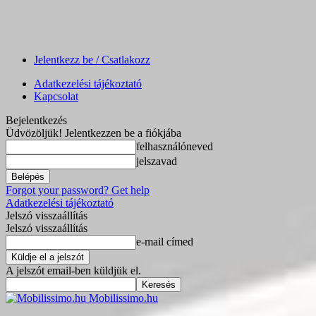
Jelentkezz be / Csatlakozz
Adatkezelési tájékoztató
Kapcsolat
Bejelentkezés
Üdvözöljük! Jelentkezzen be a fiókjába
felhasználóneved
jelszavad
Forgot your password? Get help
Adatkezelési tájékoztató
Jelszó visszaállítás
Jelszó visszaállítás
e-mail címed
A jelszót email-ben küldjük el.
Mobilissimo.hu