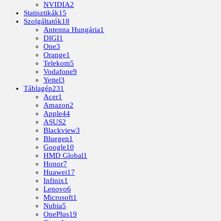
NVIDIA
2
Statisztikák
15
Szolgáltatók
18
Antenna Hungária
1
DIGI
1
One
3
Orange
1
Telekom
5
Vodafone
9
Yettel
3
Táblagép
231
Acer
1
Amazon
2
Apple
44
ASUS
2
Blackview
3
Bluegen
1
Google
10
HMD Global
1
Honor
7
Huawei
17
Infinix
1
Lenovo
6
Microsoft
1
Nubia
5
OnePlus
19