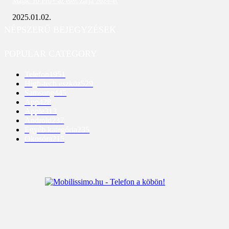
Magic 10 Pro+ az élen zárja 2024-et
2025.01.02.
NÉPSZERŰ BEJEGYZÉSEK
POPULAR CATEGORY
Telefon
1951
High-tech eszköz
529
Samsung
445
App
428
Apple
313
Android
237
Egyéb kategória
235
Okosóra
215