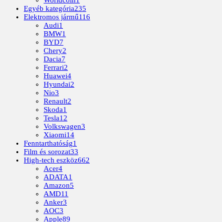
Egyéb kategória
235
Elektromos jármű
116
Audi
1
BMW
1
BYD
7
Chery
2
Dacia
7
Ferrari
2
Huawei
4
Hyundai
2
Nio
3
Renault
2
Skoda
1
Tesla
12
Volkswagen
3
Xiaomi
14
Fenntarthatóság
1
Film és sorozat
33
High-tech eszköz
662
Acer
4
ADATA
1
Amazon
5
AMD
11
Anker
3
AOC
3
Apple
89