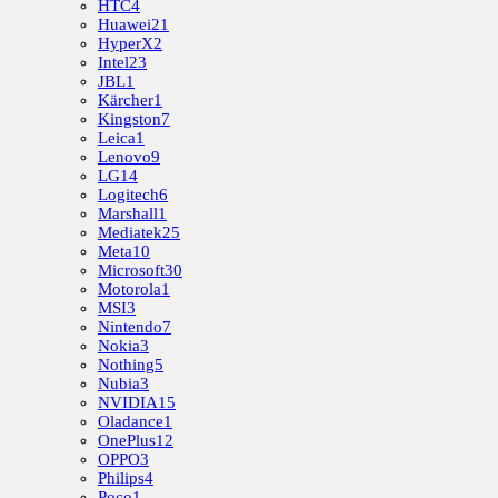
HTC
4
Huawei
21
HyperX
2
Intel
23
JBL
1
Kärcher
1
Kingston
7
Leica
1
Lenovo
9
LG
14
Logitech
6
Marshall
1
Mediatek
25
Meta
10
Microsoft
30
Motorola
1
MSI
3
Nintendo
7
Nokia
3
Nothing
5
Nubia
3
NVIDIA
15
Oladance
1
OnePlus
12
OPPO
3
Philips
4
Poco
1