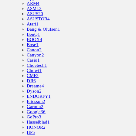
ARM
4
ASML
2
ASUS
20
ASUSTOR
4
Atari
1
Bang & Olufsen
1
BenQ
1
BOOX
4
Bose
1
Canon
2
Canyon
2
Casio
1
Choetech
1
Chuwi
1
CMF
2
DJI
6
Dreame
4
Dyson
2
ENDORFY
1
Ericsson
2
Garmin
2
Google
36
GoPro
3
Hasselblad
1
HONOR
2
HP
5