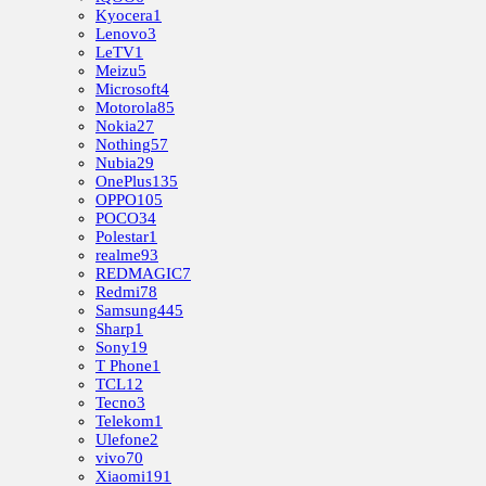
Kyocera
1
Lenovo
3
LeTV
1
Meizu
5
Microsoft
4
Motorola
85
Nokia
27
Nothing
57
Nubia
29
OnePlus
135
OPPO
105
POCO
34
Polestar
1
realme
93
REDMAGIC
7
Redmi
78
Samsung
445
Sharp
1
Sony
19
T Phone
1
TCL
12
Tecno
3
Telekom
1
Ulefone
2
vivo
70
Xiaomi
191