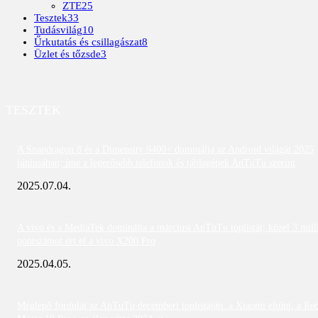
ZTE
25
Tesztek
33
Tudásvilág
10
Űrkutatás és csillagászat
8
Üzlet és tőzsde
3
TESZTEK
A Snapdragon 8 és a Dimensity 9400+ dominálja az Android világát 2025
júniusában; íme a legerősebb telefonok és táblagépek AnTuTu szerint
2025.07.04.
A vivo és a MediaTek dominálta a márciusi AnTuTu toplistát; közel 3 mill
pontszámot ért el a vivo X200 Pro
2025.04.05.
Meglepő fordulat az AnTuTu decemberi toplistáján: a Xiaomi eltűnt, a Re