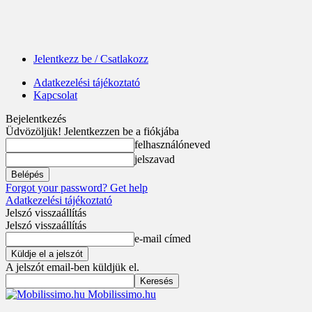
Jelentkezz be / Csatlakozz
Adatkezelési tájékoztató
Kapcsolat
Bejelentkezés
Üdvözöljük! Jelentkezzen be a fiókjába
felhasználóneved
jelszavad
Forgot your password? Get help
Adatkezelési tájékoztató
Jelszó visszaállítás
Jelszó visszaállítás
e-mail címed
A jelszót email-ben küldjük el.
Mobilissimo.hu