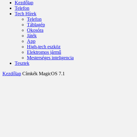
Kezdőlap
Telefon
Tech Hírek
Telefon
Táblagép
Okosóra
Játék
App
High-tech eszköz
Elektromos jármű
Mesterséges inteligencia
Tesztek
Kezdőlap
Címkék
MagicOS 7.1