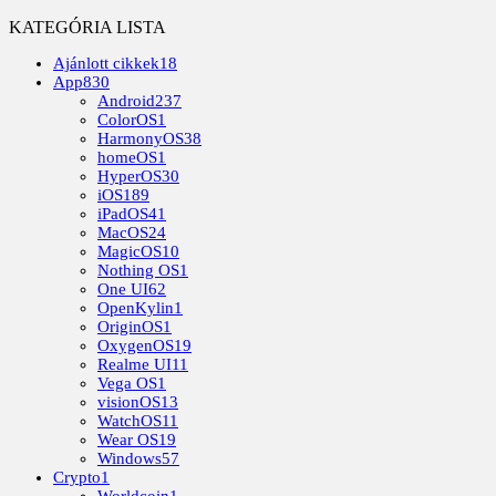
KATEGÓRIA LISTA
Ajánlott cikkek
18
App
830
Android
237
ColorOS
1
HarmonyOS
38
homeOS
1
HyperOS
30
iOS
189
iPadOS
41
MacOS
24
MagicOS
10
Nothing OS
1
One UI
62
OpenKylin
1
OriginOS
1
OxygenOS
19
Realme UI
11
Vega OS
1
visionOS
13
WatchOS
11
Wear OS
19
Windows
57
Crypto
1
Worldcoin
1