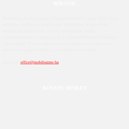
RÓLUNK
Mobilissimo.hu egy magyar technológiai hírportál, amely főként mobil
eszközökre, például okostelefonokra, táblagépekre és kapcsolódó
kiegészítőkre összpontosít. Az oldal értékeléseket, híreket,
összehasonlításokat és tippeket nyújt a mobiltechnológiával foglalkozó
fogyasztóknak. Mivel az oldal tartalma folyamatosan frissül, ennek a
közvetlen látogatása biztosítja a legfrissebb információkat.
Kapcsolat:
office@mobilissimo.hu
KÖVESS MINKET