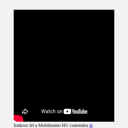
Iratkozz fel a Mobilissimo HU csatornára
itt
.