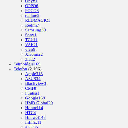
Onyx
1
OPPO
6
POCO
3
realme
3
REDMAGIC
1
Redmi
7
Samsung
39
Sony
1
TCL
11
VAIO
1
vivo
9
Xiaomi
22
ZTE
2
Tehnológia
169
Telefon
(2 106)
Apple
313
ASUS
34
Blackview
3
CMF
8
Fujitsu
1
Google
159
HMD Global
20
Honor
114
HTC
4
Huawei
148
Infinix
11
iQOO
6