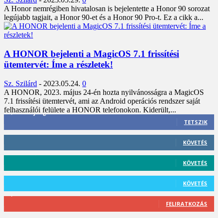
A Honor nemrégiben hivatalosan is bejelentette a Honor 90 sorozat
legújabb tagjait, a Honor 90-et és a Honor 90 Pro-t. Ez a cikk a...
A HONOR bejelenti a MagicOS 7.1 frissítési
ütemtervét: Íme a részletek!
Sz. Szilárd
-
2023.05.24.
0
A HONOR, 2023. május 24-én hozta nyilvánosságra a MagicOS
7.1 frissítési ütemtervét, ami az Android operációs rendszer saját
felhasználói felülete a HONOR telefonokon. Kiderült,...
3,452
Rajongók
TETSZIK
412
Követő
KÖVETÉS
59
Követő
KÖVETÉS
101
Követő
KÖVETÉS
2,589
Feliratkozó
FELIRATKOZÁS