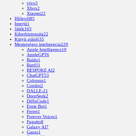
vivo
3
Xbox
2
Xiaomi
22
Hírlevél
85
Interjú
1
Játék
103
Kiberbiztonság
22
Kütyü ajánló
35
Mesterséges inteligencia
229
Apple Intelligence
19
AppleGPT
6
Baidu
1
Bard
11
BESPOKE AI
2
ChatGPT
53
Colossus
1
Copilot
2
DALLE-2
1
DeepSeek
2
DiffuCode
1
Ernie Bot
1
Ferret
1
Forever Voices
1
Fugatto
8
Galaxy AI
7
Gauss
1