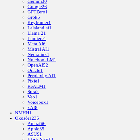
Gemini
30
Google
26
GPTZero
1
Grok
5
Keyframer
1
Lalaland.ai
1
Llama 2
1
Lumiere
1
Meta AI
6
Mistral AI
1
Neuralink
1
NotebookLM
1
OpenAI
52
Oracle
1
Perplexity AI
1
Pixie
1
ReALM
1
Sora
2
Veo
1
Voicebox
1
xAI
8
NMHH
1
Okosóra
235
Amazfit
6
Apple
35
ASUS
1
Black Shark
1