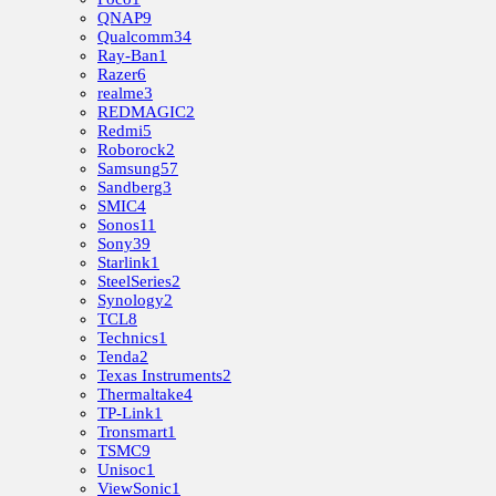
QNAP
9
Qualcomm
34
Ray-Ban
1
Razer
6
realme
3
REDMAGIC
2
Redmi
5
Roborock
2
Samsung
57
Sandberg
3
SMIC
4
Sonos
11
Sony
39
Starlink
1
SteelSeries
2
Synology
2
TCL
8
Technics
1
Tenda
2
Texas Instruments
2
Thermaltake
4
TP-Link
1
Tronsmart
1
TSMC
9
Unisoc
1
ViewSonic
1