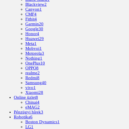
Blackview
2
Canyon
1
CMF
4
Fitbit
4
Garmin
20
Google
30
Honor
4
Huawei
29
Meta
1
Mobvoi
1
Motorola
3
Nothing
1
OnePlus
10
OPPO
8
realme
2
Redmi
8
Samsung
40
vivo
1
Xiaomi
28
Online üzlet
8
Chinai
4
eMAG
2
Pénzügyi hírek
3
Robotika
6
Boston Dynamics
1
LG
1