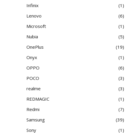
Infinix
1
Lenovo
6
Microsoft
1
Nubia
5
OnePlus
19
Onyx
1
OPPO
6
POCO
3
realme
3
REDMAGIC
1
Redmi
7
Samsung
39
Sony
1