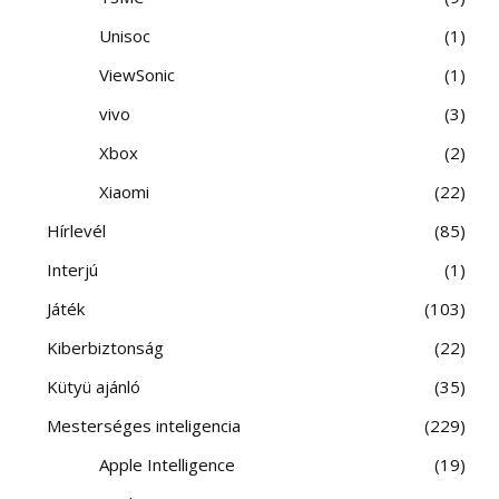
Unisoc
1
ViewSonic
1
vivo
3
Xbox
2
Xiaomi
22
Hírlevél
85
Interjú
1
Játék
103
Kiberbiztonság
22
Kütyü ajánló
35
Mesterséges inteligencia
229
Apple Intelligence
19