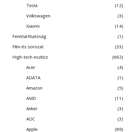
Tesla
12
Volkswagen
3
Xiaomi
14
Fenntarthatóság
1
Film és sorozat
33
High-tech eszköz
662
Acer
4
ADATA
1
Amazon
5
AMD
11
Anker
3
AOC
3
Apple
89