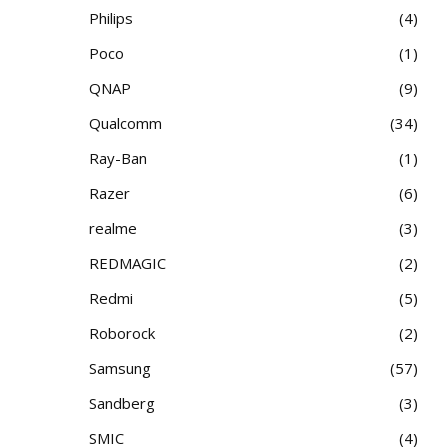
Philips
4
Poco
1
QNAP
9
Qualcomm
34
Ray-Ban
1
Razer
6
realme
3
REDMAGIC
2
Redmi
5
Roborock
2
Samsung
57
Sandberg
3
SMIC
4