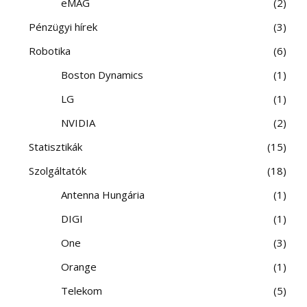
eMAG
2
Pénzügyi hírek
3
Robotika
6
Boston Dynamics
1
LG
1
NVIDIA
2
Statisztikák
15
Szolgáltatók
18
Antenna Hungária
1
DIGI
1
One
3
Orange
1
Telekom
5