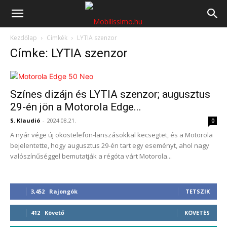
Mobilissimo.hu
Kezdőlap
Címkék
LYTIA szenzor
Címke: LYTIA szenzor
Színes dizájn és LYTIA szenzor; augusztus
29-én jön a Motorola Edge...
S. Klaudió
-
2024.08.21.
0
A nyár vége új okostelefon-lanszásokkal kecsegtet, és a Motorola
bejelentette, hogy augusztus 29-én tart egy eseményt, ahol nagy
valószínűséggel bemutatják a régóta várt Motorola...
3,452
Rajongók
TETSZIK
412
Követő
KÖVETÉS