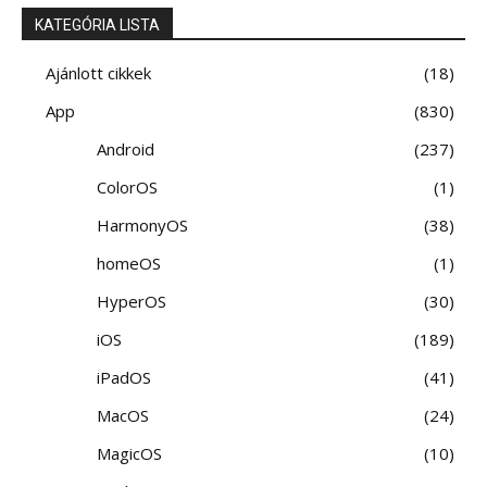
KATEGÓRIA LISTA
Ajánlott cikkek
18
App
830
Android
237
ColorOS
1
HarmonyOS
38
homeOS
1
HyperOS
30
iOS
189
iPadOS
41
MacOS
24
MagicOS
10