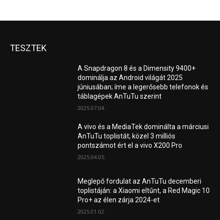
TESZTEK
A Snapdragon 8 és a Dimensity 9400+
dominálja az Android világát 2025
júniusában; íme a legerősebb telefonok és
táblagépek AnTuTu szerint
2025.07.04.
A vivo és a MediaTek dominálta a márciusi
AnTuTu toplistát; közel 3 milliós
pontszámot ért el a vivo X200 Pro
2025.04.05.
Meglepő fordulat az AnTuTu decemberi
toplistáján: a Xiaomi eltűnt, a Red Magic 10
Pro+ az élen zárja 2024-et
2025.01.02.