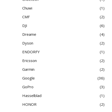
Chuwi
1
CMF
2
DJI
6
Dreame
4
Dyson
2
ENDORFY
1
Ericsson
2
Garmin
2
Google
36
GoPro
3
Hasselblad
1
HONOR
2