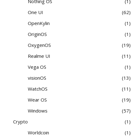
Nothing OS
1
One UI
62
OpenKylin
1
OriginOS
1
OxygenOS
19
Realme UI
11
Vega OS
1
visionOS
13
WatchOS
11
Wear OS
19
Windows
57
Crypto
1
Worldcoin
1