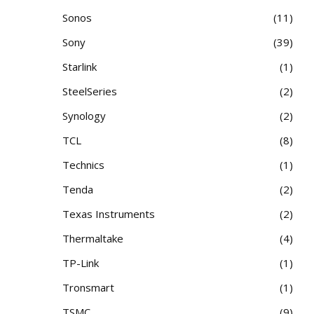
Sonos
11
Sony
39
Starlink
1
SteelSeries
2
Synology
2
TCL
8
Technics
1
Tenda
2
Texas Instruments
2
Thermaltake
4
TP-Link
1
Tronsmart
1
TSMC
9