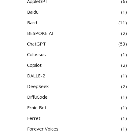
AppleGPT
6
Baidu
1
Bard
11
BESPOKE AI
2
ChatGPT
53
Colossus
1
Copilot
2
DALLE-2
1
DeepSeek
2
DiffuCode
1
Ernie Bot
1
Ferret
1
Forever Voices
1