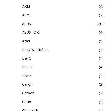
ARM
4
ASML
2
ASUS
20
ASUSTOR
4
Atari
1
Bang & Olufsen
1
BenQ
1
BOOX
4
Bose
1
Canon
2
Canyon
2
Casio
1
Choetech
1