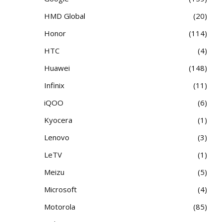
HMD Global
20
Honor
114
HTC
4
Huawei
148
Infinix
11
iQOO
6
Kyocera
1
Lenovo
3
LeTV
1
Meizu
5
Microsoft
4
Motorola
85