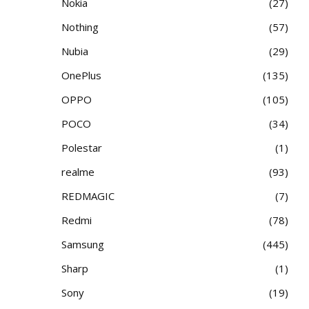
Nokia
27
Nothing
57
Nubia
29
OnePlus
135
OPPO
105
POCO
34
Polestar
1
realme
93
REDMAGIC
7
Redmi
78
Samsung
445
Sharp
1
Sony
19