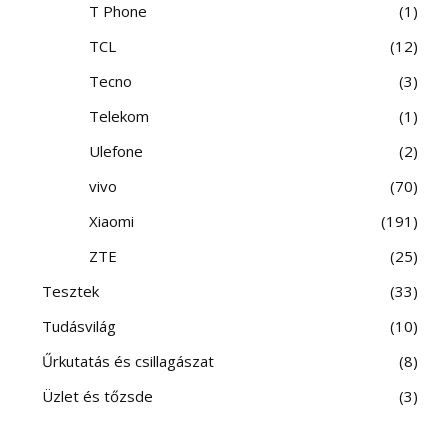
T Phone
1
TCL
12
Tecno
3
Telekom
1
Ulefone
2
vivo
70
Xiaomi
191
ZTE
25
Tesztek
33
Tudásvilág
10
Űrkutatás és csillagászat
8
Üzlet és tőzsde
3