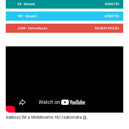
59
Követő
KÖVETÉS
101
Követő
KÖVETÉS
2,589
Feliratkozó
FELIRATKOZÁS
Iratkozz fel a Mobilissimo HU csatornára
itt
.