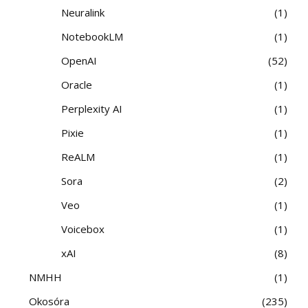
Neuralink
1
NotebookLM
1
OpenAI
52
Oracle
1
Perplexity AI
1
Pixie
1
ReALM
1
Sora
2
Veo
1
Voicebox
1
xAI
8
NMHH
1
Okosóra
235