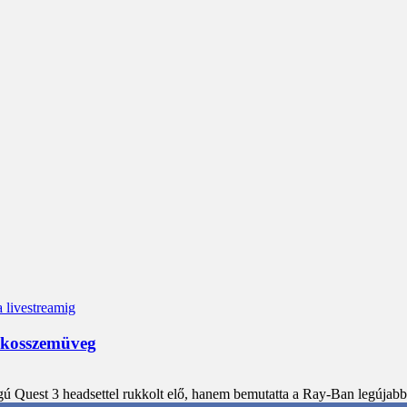
 okosszemüveg
ú Quest 3 headsettel rukkolt elő, hanem bemutatta a Ray-Ban legújabb