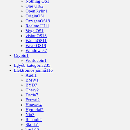
Nothing OS
1
One UI
62
OpenKylin
1
OriginOS
1
OxygenOS
19
Realme UI
11
Vega OS
1
visionOS
13
WatchOS
11
Wear OS
19
Windows
57
Crypto
1
Worldcoin
1
Egyéb kategória
235
Elektromos jármű
116
Audi
1
BMW
1
BYD
7
Chery
2
Dacia
7
Ferrari
2
Huawei
4
Hyundai
2
Nio
3
Renault
2
Skoda
1
Tesla
12