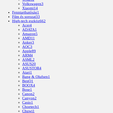
Volkswagen
3
Xiaomi
14
Fenntarthatóság
1
Film és sorozat
33
High-tech eszköz
662
Acer
4
ADATA
1
Amazon
5
AMD
11
Anker
3
AOC
3
Apple
89
ARM
4
ASML
2
ASUS
20
ASUSTOR
4
Atari
1
Bang & Olufsen
1
BenQ
1
BOOX
4
Bose
1
Canon
2
Canyon
2
Casio
1
Choetech
1
Chuwi
1