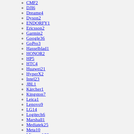
CMF
2
DJI
6
Dreame
4
Dyson
2
ENDORFY
1
Ericsson
2
Garmin
2
Google
36
GoPro
3
Hasselblad
1
HONOR
2
HP
5
HTC
4
Huawei
21
HyperX
2
Intel
23
JBL
1
Kärcher
1
Kingston
7
Leica
1
Lenovo
9
LG
14
Logitech
6
Marshall
1
Mediatek
25
Meta
10