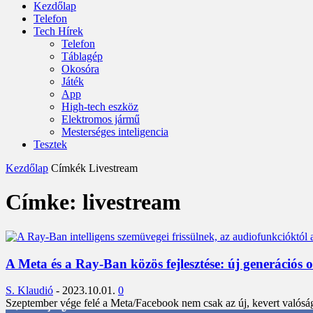
Kezdőlap
Telefon
Tech Hírek
Telefon
Táblagép
Okosóra
Játék
App
High-tech eszköz
Elektromos jármű
Mesterséges inteligencia
Tesztek
Kezdőlap
Címkék
Livestream
Címke: livestream
A Meta és a Ray-Ban közös fejlesztése: új generációs
S. Klaudió
-
2023.10.01.
0
Szeptember vége felé a Meta/Facebook nem csak az új, kevert valóság
3,452
Rajongók