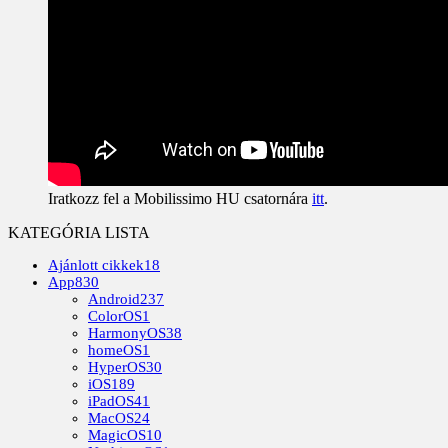
Iratkozz fel a Mobilissimo HU csatornára
itt
.
KATEGÓRIA LISTA
Ajánlott cikkek
18
App
830
Android
237
ColorOS
1
HarmonyOS
38
homeOS
1
HyperOS
30
iOS
189
iPadOS
41
MacOS
24
MagicOS
10