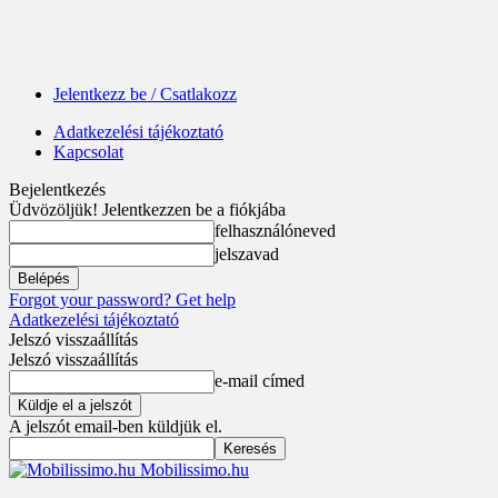
Jelentkezz be / Csatlakozz
Adatkezelési tájékoztató
Kapcsolat
Bejelentkezés
Üdvözöljük! Jelentkezzen be a fiókjába
felhasználóneved
jelszavad
Forgot your password? Get help
Adatkezelési tájékoztató
Jelszó visszaállítás
Jelszó visszaállítás
e-mail címed
A jelszót email-ben küldjük el.
Mobilissimo.hu