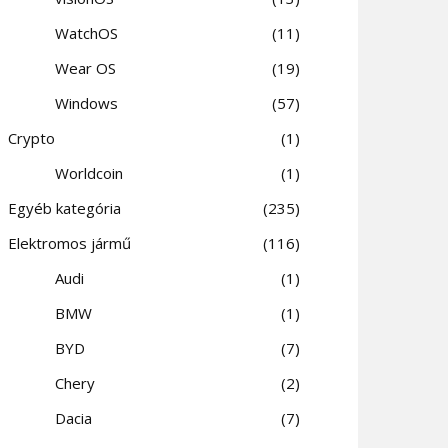
WatchOS
11
Wear OS
19
Windows
57
Crypto
1
Worldcoin
1
Egyéb kategória
235
Elektromos jármű
116
Audi
1
BMW
1
BYD
7
Chery
2
Dacia
7