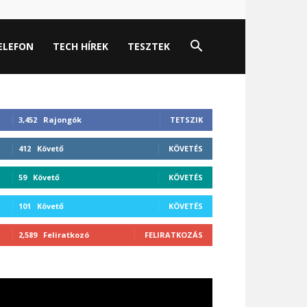
ELEFON
TECH HÍREK
TESZTEK
3,452
Rajongók
TETSZIK
412
Követő
KÖVETÉS
59
Követő
KÖVETÉS
101
Követő
KÖVETÉS
2,589
Feliratkozó
FELIRATKOZÁS