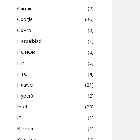
Garmin
2
Google
36
GoPro
3
Hasselblad
1
HONOR
2
HP
5
HTC
4
Huawei
21
HyperX
2
Intel
23
JBL
1
Kärcher
1
Kingston
7