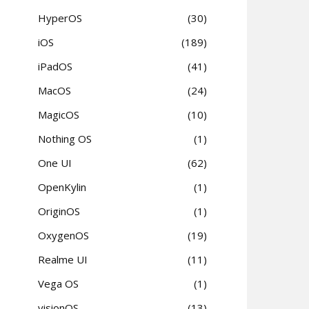
HyperOS
30
iOS
189
iPadOS
41
MacOS
24
MagicOS
10
Nothing OS
1
One UI
62
OpenKylin
1
OriginOS
1
OxygenOS
19
Realme UI
11
Vega OS
1
visionOS
13