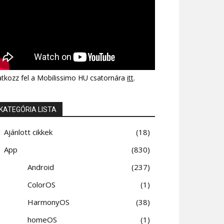
atkozz fel a Mobilissimo HU csatornára
itt
.
KATEGÓRIA LISTA
Ajánlott cikkek
18
App
830
Android
237
ColorOS
1
HarmonyOS
38
homeOS
1