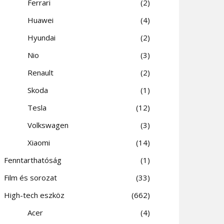
Ferrari
2
Huawei
4
Hyundai
2
Nio
3
Renault
2
Skoda
1
Tesla
12
Volkswagen
3
Xiaomi
14
Fenntarthatóság
1
Film és sorozat
33
High-tech eszköz
662
Acer
4