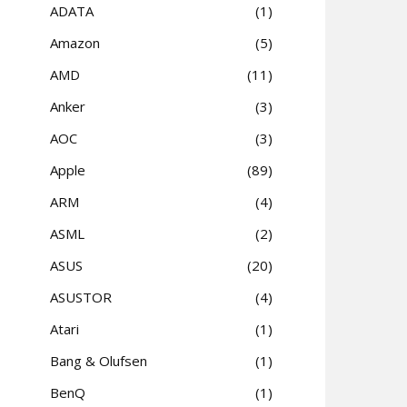
ADATA
1
Amazon
5
AMD
11
Anker
3
AOC
3
Apple
89
ARM
4
ASML
2
ASUS
20
ASUSTOR
4
Atari
1
Bang & Olufsen
1
BenQ
1