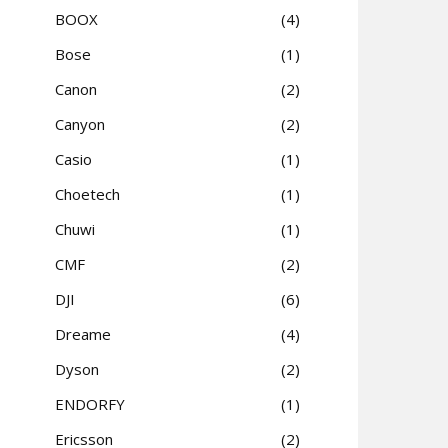
BOOX
4
Bose
1
Canon
2
Canyon
2
Casio
1
Choetech
1
Chuwi
1
CMF
2
DJI
6
Dreame
4
Dyson
2
ENDORFY
1
Ericsson
2