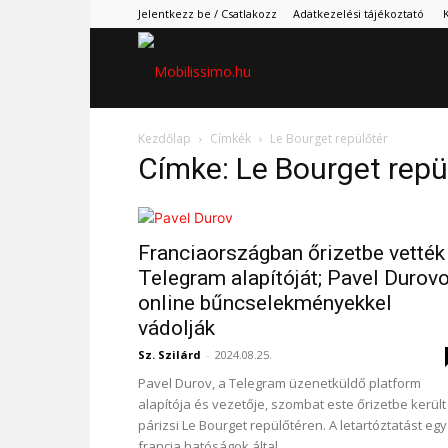
Jelentkezz be / Csatlakozz
Adatkezelési tájékoztató
Mobilissimo.hu
Kezdőlap
Címkék
Le Bourget repülőtér
Címke: Le Bourget repü
Franciaországban őrizetbe vették
Telegram alapítóját; Pavel Durovo
online bűncselekményekkel
vádolják
Sz. Szilárd
-
2024.08.25.
Pavel Durov, a Telegram üzenetküldő platform
alapítója és vezetője, szombat este őrizetbe került
párizsi Le Bourget repülőtéren. A letartóztatást egy
francia hatóságok által...