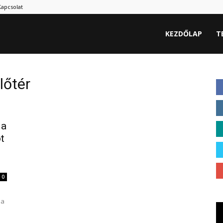
Kapcsolat
KEZDŐLAP
T
lőtér
 a
t
0
 a