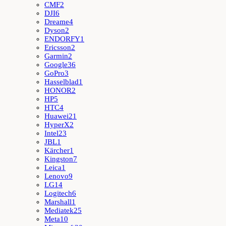
CMF
2
DJI
6
Dreame
4
Dyson
2
ENDORFY
1
Ericsson
2
Garmin
2
Google
36
GoPro
3
Hasselblad
1
HONOR
2
HP
5
HTC
4
Huawei
21
HyperX
2
Intel
23
JBL
1
Kärcher
1
Kingston
7
Leica
1
Lenovo
9
LG
14
Logitech
6
Marshall
1
Mediatek
25
Meta
10