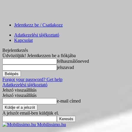
Jelentkezz be / Csatlakozz
Adatkezelési tájékoztató
Kapcsolat
Bejelentkezés
Üdvözöljük! Jelentkezzen be a fiókjába
felhasználóneved
jelszavad
Forgot your password? Get help
Adatkezelési tájékoztató
Jelszó visszaállítás
Jelszó visszaállítás
e-mail címed
A jelszót email-ben küldjük el.
Mobilissimo.hu