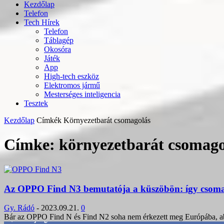
Kezdőlap
Telefon
Tech Hírek
Telefon
Táblagép
Okosóra
Játék
App
High-tech eszköz
Elektromos jármű
Mesterséges inteligencia
Tesztek
Kezdőlap
Címkék
Környezetbarát csomagolás
Címke: környezetbarát csomago
Az OPPO Find N3 bemutatója a küszöbön: így csoma
Gy. Rádó
-
2023.09.21.
0
Bár az OPPO Find N és Find N2 soha nem érkezett meg Európába, abb
3,452
Rajongók