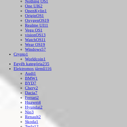
Nothing OS
1
One UI
62
OpenKylin
1
OriginOS
1
OxygenOS
19
Realme UI
11
Vega OS
1
visionOS
13
WatchOS
11
Wear OS
19
Windows
57
Crypto
1
Worldcoin
1
Egyéb kategória
235
Elektromos jármű
116
Audi
1
BMW
1
BYD
7
Chery
2
Dacia
7
Ferrari
2
Huawei
4
Hyundai
2
Nio
3
Renault
2
Skoda
1
Tesla
12