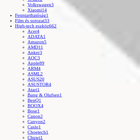
Volkswagen
3
Xiaomi
14
Fenntarthatóság
1
Film és sorozat
33
High-tech eszköz
662
Acer
4
ADATA
1
Amazon
5
AMD
11
Anker
3
AOC
3
Apple
89
ARM
4
ASML
2
ASUS
20
ASUSTOR
4
Atari
1
Bang & Olufsen
1
BenQ
1
BOOX
4
Bose
1
Canon
2
Canyon
2
Casio
1
Choetech
1
Chuwi
1