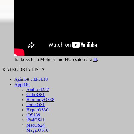
Iratkozz fel a Mobilissimo HU csatornára
itt
.
KATEGÓRIA LISTA
Ajánlott cikkek
18
App
830
Android
237
ColorOS
1
HarmonyOS
38
homeOS
1
HyperOS
30
iOS
189
iPadOS
41
MacOS
24
MagicOS
10