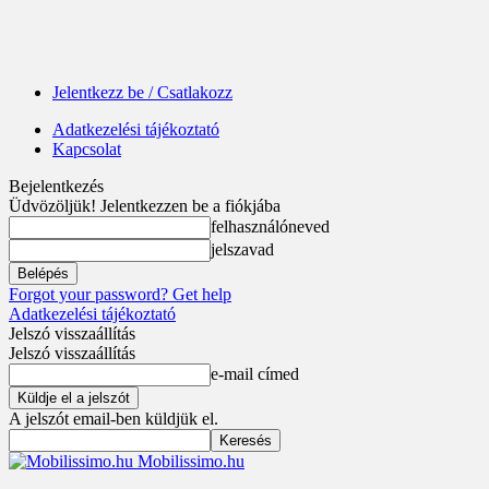
Jelentkezz be / Csatlakozz
Adatkezelési tájékoztató
Kapcsolat
Bejelentkezés
Üdvözöljük! Jelentkezzen be a fiókjába
felhasználóneved
jelszavad
Forgot your password? Get help
Adatkezelési tájékoztató
Jelszó visszaállítás
Jelszó visszaállítás
e-mail címed
A jelszót email-ben küldjük el.
Mobilissimo.hu