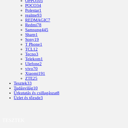
OPPO
105
POCO
34
Polestar
1
realme
93
REDMAGIC
7
Redmi
78
Samsung
445
Sharp
1
Sony
19
T Phone
1
TCL
12
Tecno
3
Telekom
1
Ulefone
2
vivo
70
Xiaomi
191
ZTE
25
Tesztek
33
Tudásvilág
10
Űrkutatás és csillagászat
8
Üzlet és tőzsde
3
TESZTEK