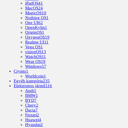
iPadOS
41
MacOS
24
MagicOS
10
Nothing OS
1
One UI
62
OpenKylin
1
OriginOS
1
OxygenOS
19
Realme UI
11
Vega OS
1
visionOS
13
WatchOS
11
Wear OS
19
Windows
57
Crypto
1
Worldcoin
1
Egyéb kategória
235
Elektromos jármű
116
Audi
1
BMW
1
BYD
7
Chery
2
Dacia
7
Ferrari
2
Huawei
4
Hyundai
2