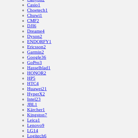
Casio
1
Choetech
1
Chuwi
1
CMF
2
DJI
6
Dreame
4
Dyson
2
ENDORFY
1
Ericsson
2
Garmin
2
Google
36
GoPro
3
Hasselblad
1
HONOR
2
HP
5
HTC
4
Huawei
21
HyperX
2
Intel
23
JBL
1
Kärcher
1
Kingston
7
Leica
1
Lenovo
9
LG
14
Logitech
6