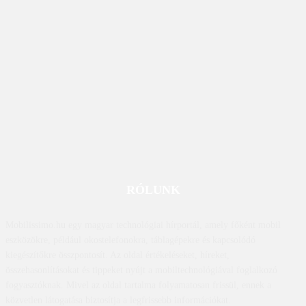
RÓLUNK
Mobilissimo.hu egy magyar technológiai hírportál, amely főként mobil
eszközökre, például okostelefonokra, táblagépekre és kapcsolódó
kiegészítőkre összpontosít. Az oldal értékeléseket, híreket,
összehasonlításokat és tippeket nyújt a mobiltechnológiával foglalkozó
fogyasztóknak. Mivel az oldal tartalma folyamatosan frissül, ennek a
közvetlen látogatása biztosítja a legfrissebb információkat.