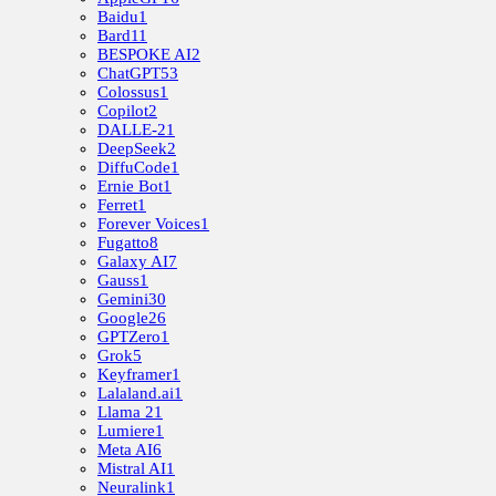
Baidu
1
Bard
11
BESPOKE AI
2
ChatGPT
53
Colossus
1
Copilot
2
DALLE-2
1
DeepSeek
2
DiffuCode
1
Ernie Bot
1
Ferret
1
Forever Voices
1
Fugatto
8
Galaxy AI
7
Gauss
1
Gemini
30
Google
26
GPTZero
1
Grok
5
Keyframer
1
Lalaland.ai
1
Llama 2
1
Lumiere
1
Meta AI
6
Mistral AI
1
Neuralink
1