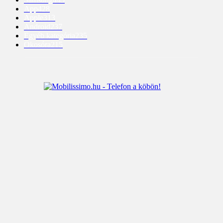
App
428
Apple
313
Android
237
Egyéb kategória
235
Okosóra
215