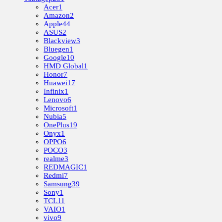
Acer
1
Amazon
2
Apple
44
ASUS
2
Blackview
3
Bluegen
1
Google
10
HMD Global
1
Honor
7
Huawei
17
Infinix
1
Lenovo
6
Microsoft
1
Nubia
5
OnePlus
19
Onyx
1
OPPO
6
POCO
3
realme
3
REDMAGIC
1
Redmi
7
Samsung
39
Sony
1
TCL
11
VAIO
1
vivo
9