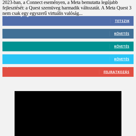
2023-ban, a Connect eseményen, a Meta bemutatta legújabb
fejlesztését: a Quest szemüveg harmadik változatát. A Meta Quest 3
nem csak egy egyszerű virtuális valóság...
3,452
Rajongók
TETSZIK
412
Követő
KÖVETÉS
59
Követő
KÖVETÉS
101
Követő
KÖVETÉS
2,589
Feliratkozó
FELIRATKOZÁS