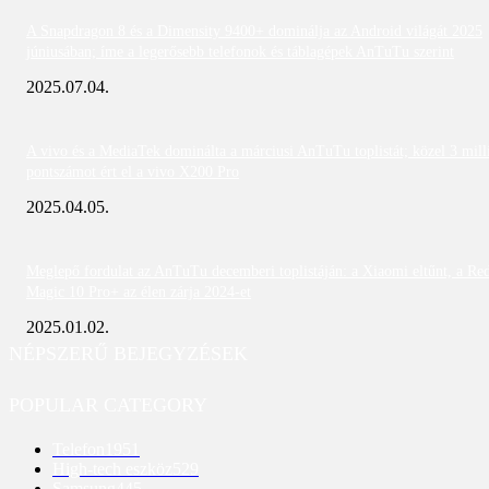
A Snapdragon 8 és a Dimensity 9400+ dominálja az Android világát 2025
júniusában; íme a legerősebb telefonok és táblagépek AnTuTu szerint
2025.07.04.
A vivo és a MediaTek dominálta a márciusi AnTuTu toplistát; közel 3 mill
pontszámot ért el a vivo X200 Pro
2025.04.05.
Meglepő fordulat az AnTuTu decemberi toplistáján: a Xiaomi eltűnt, a Re
Magic 10 Pro+ az élen zárja 2024-et
2025.01.02.
NÉPSZERŰ BEJEGYZÉSEK
POPULAR CATEGORY
Telefon
1951
High-tech eszköz
529
Samsung
445