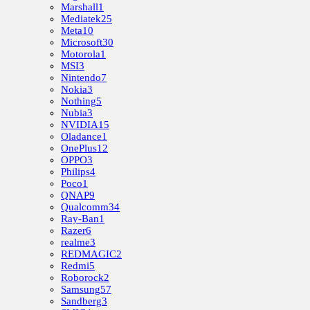
Marshall
1
Mediatek
25
Meta
10
Microsoft
30
Motorola
1
MSI
3
Nintendo
7
Nokia
3
Nothing
5
Nubia
3
NVIDIA
15
Oladance
1
OnePlus
12
OPPO
3
Philips
4
Poco
1
QNAP
9
Qualcomm
34
Ray-Ban
1
Razer
6
realme
3
REDMAGIC
2
Redmi
5
Roborock
2
Samsung
57
Sandberg
3