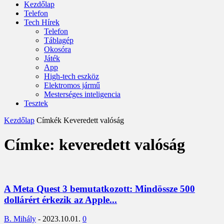
Kezdőlap
Telefon
Tech Hírek
Telefon
Táblagép
Okosóra
Játék
App
High-tech eszköz
Elektromos jármű
Mesterséges inteligencia
Tesztek
Kezdőlap
Címkék
Keveredett valóság
Címke: keveredett valóság
A Meta Quest 3 bemutatkozott: Mindössze 500
dollárért érkezik az Apple...
B. Mihály
-
2023.10.01.
0