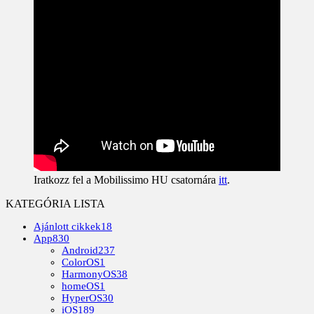
Iratkozz fel a Mobilissimo HU csatornára
itt
.
KATEGÓRIA LISTA
Ajánlott cikkek
18
App
830
Android
237
ColorOS
1
HarmonyOS
38
homeOS
1
HyperOS
30
iOS
189