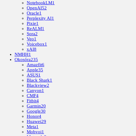
NotebookLM
1
OpenAI
52
Oracle
1
Perplexity AI
1
Pixie
1
ReALM
1
Sora
2
Veo
1
Voicebox
1
xAI
8
NMHH
1
Okosóra
235
Amazfit
6
Apple
35
ASUS
1
Black Shark
1
Blackview
2
Canyon
1
CMF
4
Fitbit
4
Garmin
20
Google
30
Honor
4
Huawei
29
Meta
1
Mobvoi
1