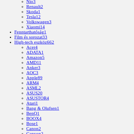
Nio
3
Renault
2
Skoda
1
Tesla
12
Volkswagen
3
Xiaomi
14
Fenntarthatóság
1
Film és sorozat
33
High-tech eszköz
662
Acer
4
ADATA
1
Amazon
5
AMD
11
Anker
3
AOC
3
Apple
89
ARM
4
ASML
2
ASUS
20
ASUSTOR
4
Atari
1
Bang & Olufsen
1
BenQ
1
BOOX
4
Bose
1
Canon
2
Canyon
2