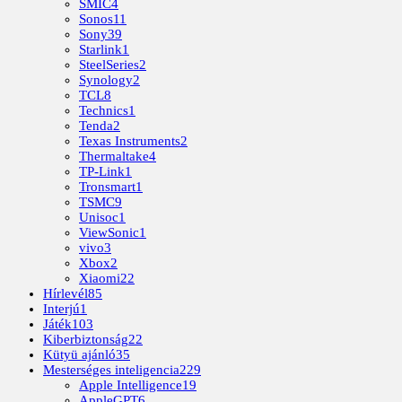
SMIC
4
Sonos
11
Sony
39
Starlink
1
SteelSeries
2
Synology
2
TCL
8
Technics
1
Tenda
2
Texas Instruments
2
Thermaltake
4
TP-Link
1
Tronsmart
1
TSMC
9
Unisoc
1
ViewSonic
1
vivo
3
Xbox
2
Xiaomi
22
Hírlevél
85
Interjú
1
Játék
103
Kiberbiztonság
22
Kütyü ajánló
35
Mesterséges inteligencia
229
Apple Intelligence
19
AppleGPT
6