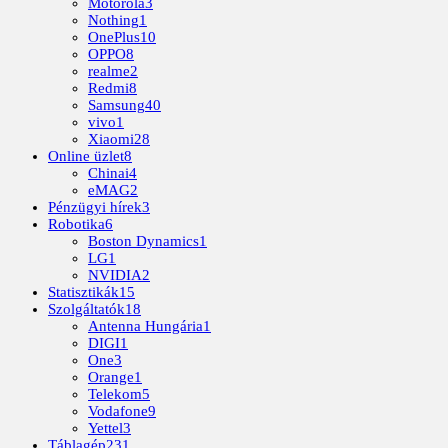
Motorola
3
Nothing
1
OnePlus
10
OPPO
8
realme
2
Redmi
8
Samsung
40
vivo
1
Xiaomi
28
Online üzlet
8
Chinai
4
eMAG
2
Pénzügyi hírek
3
Robotika
6
Boston Dynamics
1
LG
1
NVIDIA
2
Statisztikák
15
Szolgáltatók
18
Antenna Hungária
1
DIGI
1
One
3
Orange
1
Telekom
5
Vodafone
9
Yettel
3
Táblagép
231