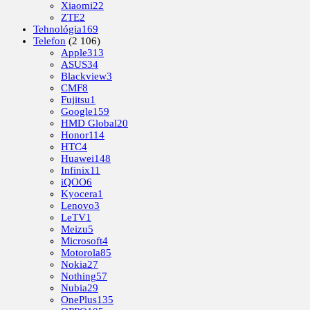
Xiaomi
22
ZTE
2
Tehnológia
169
Telefon
(2 106)
Apple
313
ASUS
34
Blackview
3
CMF
8
Fujitsu
1
Google
159
HMD Global
20
Honor
114
HTC
4
Huawei
148
Infinix
11
iQOO
6
Kyocera
1
Lenovo
3
LeTV
1
Meizu
5
Microsoft
4
Motorola
85
Nokia
27
Nothing
57
Nubia
29
OnePlus
135