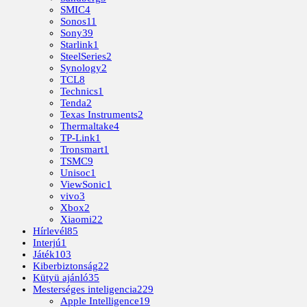
SMIC
4
Sonos
11
Sony
39
Starlink
1
SteelSeries
2
Synology
2
TCL
8
Technics
1
Tenda
2
Texas Instruments
2
Thermaltake
4
TP-Link
1
Tronsmart
1
TSMC
9
Unisoc
1
ViewSonic
1
vivo
3
Xbox
2
Xiaomi
22
Hírlevél
85
Interjú
1
Játék
103
Kiberbiztonság
22
Kütyü ajánló
35
Mesterséges inteligencia
229
Apple Intelligence
19