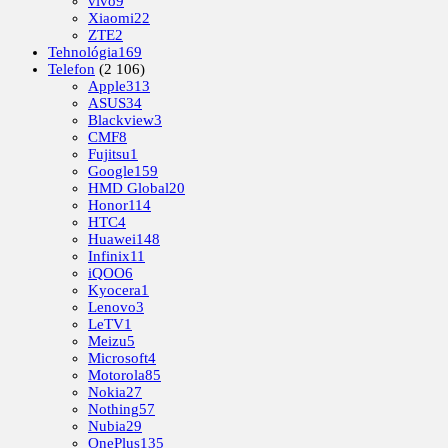
vivo
9
Xiaomi
22
ZTE
2
Tehnológia
169
Telefon
(2 106)
Apple
313
ASUS
34
Blackview
3
CMF
8
Fujitsu
1
Google
159
HMD Global
20
Honor
114
HTC
4
Huawei
148
Infinix
11
iQOO
6
Kyocera
1
Lenovo
3
LeTV
1
Meizu
5
Microsoft
4
Motorola
85
Nokia
27
Nothing
57
Nubia
29
OnePlus
135