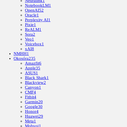
Neuralink
1
NotebookLM
1
OpenAI
52
Oracle
1
Perplexity AI
1
Pixie
1
ReALM
1
Sora
2
Veo
1
Voicebox
1
xAI
8
NMHH
1
Okosóra
235
Amazfit
6
Apple
35
ASUS
1
Black Shark
1
Blackview
2
Canyon
1
CMF
4
Fitbit
4
Garmin
20
Google
30
Honor
4
Huawei
29
Meta
1
Mobvoi
1