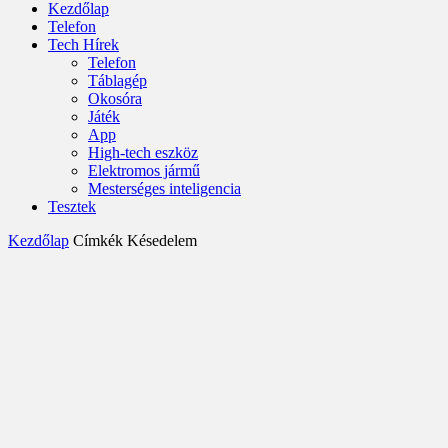
Kezdőlap
Telefon
Tech Hírek
Telefon
Táblagép
Okosóra
Játék
App
High-tech eszköz
Elektromos jármű
Mesterséges inteligencia
Tesztek
Kezdőlap
Címkék
Késedelem