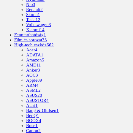
Nio
3
Renault
2
Skoda
1
Tesla
12
Volkswagen
3
Xiaomi
14
Fenntarthatóság
1
Film és sorozat
33
High-tech eszköz
662
Acer
4
ADATA
1
Amazon
5
AMD
11
Anker
3
AOC
3
Apple
89
ARM
4
ASML
2
ASUS
20
ASUSTOR
4
Atari
1
Bang & Olufsen
1
BenQ
1
BOOX
4
Bose
1
Canon
2