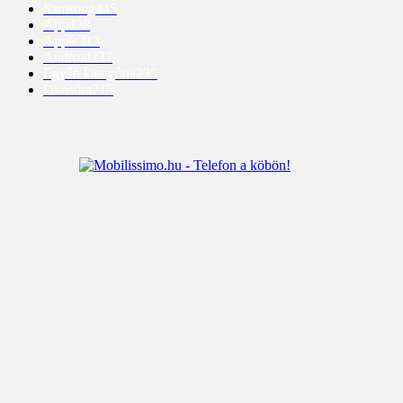
Samsung
445
App
428
Apple
313
Android
237
Egyéb kategória
235
Okosóra
215