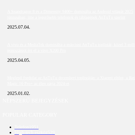
A Snapdragon 8 és a Dimensity 9400+ dominálja az Android világát 2025
júniusában; íme a legerősebb telefonok és táblagépek AnTuTu szerint
2025.07.04.
A vivo és a MediaTek dominálta a márciusi AnTuTu toplistát; közel 3 mill
pontszámot ért el a vivo X200 Pro
2025.04.05.
Meglepő fordulat az AnTuTu decemberi toplistáján: a Xiaomi eltűnt, a Re
Magic 10 Pro+ az élen zárja 2024-et
2025.01.02.
NÉPSZERŰ BEJEGYZÉSEK
POPULAR CATEGORY
Telefon
1951
High-tech eszköz
529