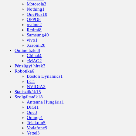
Motorola
3
Nothing
1
OnePlus
10
OPPO
8
realme
2
Redmi
8
Samsung
40
vivo
1
Xiaomi
28
Online üzlet
8
Chinai
4
eMAG
2
Pénzügyi hírek
3
Robotika
6
Boston Dynamics
1
LG
1
NVIDIA
2
Statisztikák
15
Szolgáltatók
18
Antenna Hungária
1
DIGI
1
One
3
Orange
1
Telekom
5
Vodafone
9
Yettel
3