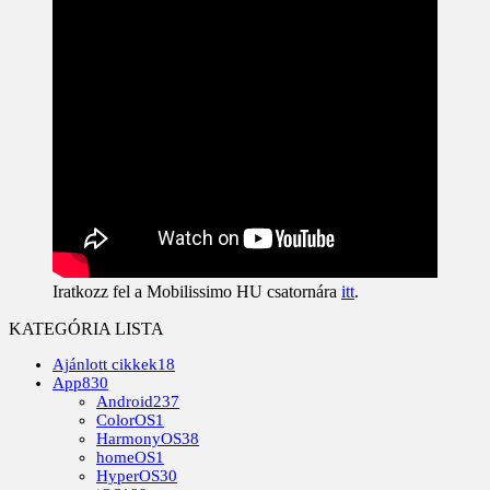
Iratkozz fel a Mobilissimo HU csatornára
itt
.
KATEGÓRIA LISTA
Ajánlott cikkek
18
App
830
Android
237
ColorOS
1
HarmonyOS
38
homeOS
1
HyperOS
30