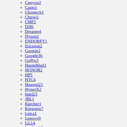
Canyon
2
Casio
1
Choetech
1
Chuwi
1
CMF
2
DJI
6
Dreame
4
Dyson
2
ENDORFY
1
Ericsson
2
Garmin
2
Google
36
GoPro
3
Hasselblad
1
HONOR
2
HP
5
HTC
4
Huawei
21
HyperX
2
Intel
23
JBL
1
Kärcher
1
Kingston
7
Leica
1
Lenovo
9
LG
14