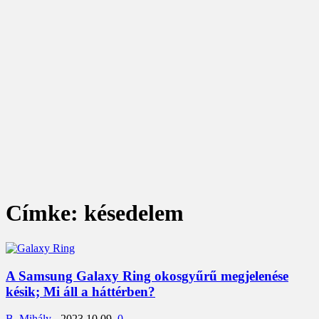
Címke: késedelem
A Samsung Galaxy Ring okosgyűrű megjelenése
késik; Mi áll a háttérben?
B. Mihály
-
2023.10.09.
0