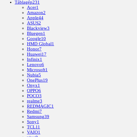
Táblagép
231
Acer
1
Amazon
2
Apple
44
ASUS
2
Blackview
3
Bluegen
1
Google
10
HMD Global
1
Honor
7
Huawei
17
Infinix
1
Lenovo
6
Microsoft
1
Nubia
5
OnePlus
19
Onyx
1
OPPO
6
POCO
3
realme
3
REDMAGIC
1
Redmi
7
Samsung
39
Sony
1
TCL
11
VAIO
1