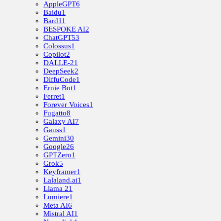
AppleGPT
6
Baidu
1
Bard
11
BESPOKE AI
2
ChatGPT
53
Colossus
1
Copilot
2
DALLE-2
1
DeepSeek
2
DiffuCode
1
Ernie Bot
1
Ferret
1
Forever Voices
1
Fugatto
8
Galaxy AI
7
Gauss
1
Gemini
30
Google
26
GPTZero
1
Grok
5
Keyframer
1
Lalaland.ai
1
Llama 2
1
Lumiere
1
Meta AI
6
Mistral AI
1