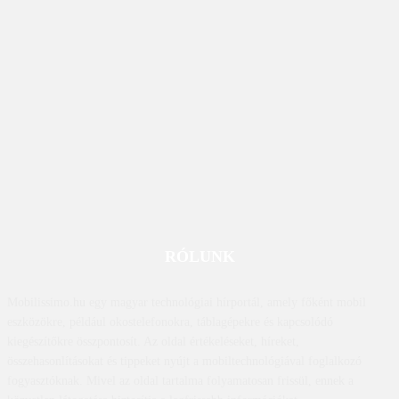
RÓLUNK
Mobilissimo.hu egy magyar technológiai hírportál, amely főként mobil
eszközökre, például okostelefonokra, táblagépekre és kapcsolódó
kiegészítőkre összpontosít. Az oldal értékeléseket, híreket,
összehasonlításokat és tippeket nyújt a mobiltechnológiával foglalkozó
fogyasztóknak. Mivel az oldal tartalma folyamatosan frissül, ennek a