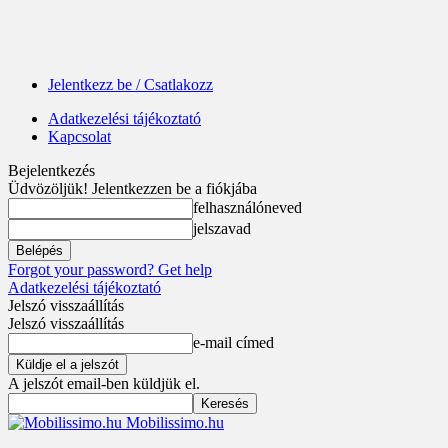
Jelentkezz be / Csatlakozz
Adatkezelési tájékoztató
Kapcsolat
Bejelentkezés
Üdvözöljük! Jelentkezzen be a fiókjába
felhasználóneved
jelszavad
Forgot your password? Get help
Adatkezelési tájékoztató
Jelszó visszaállítás
Jelszó visszaállítás
e-mail címed
A jelszót email-ben küldjük el.
Mobilissimo.hu