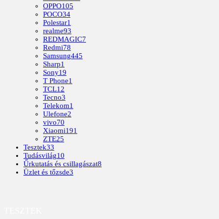
OPPO
105
POCO
34
Polestar
1
realme
93
REDMAGIC
7
Redmi
78
Samsung
445
Sharp
1
Sony
19
T Phone
1
TCL
12
Tecno
3
Telekom
1
Ulefone
2
vivo
70
Xiaomi
191
ZTE
25
Tesztek
33
Tudásvilág
10
Űrkutatás és csillagászat
8
Üzlet és tőzsde
3
TESZTEK