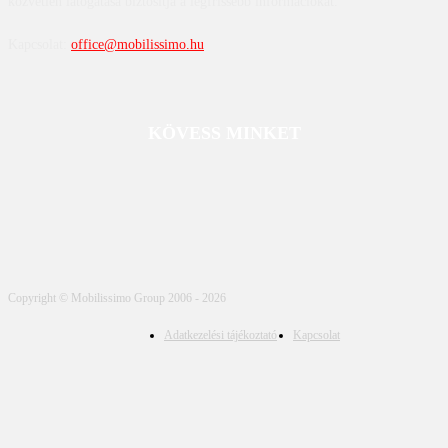
közvetlen látogatása biztosítja a legfrissebb információkat.
Kapcsolat:
office@mobilissimo.hu
KÖVESS MINKET
Copyright © Mobilissimo Group 2006 - 2026
Adatkezelési tájékoztató
Kapcsolat