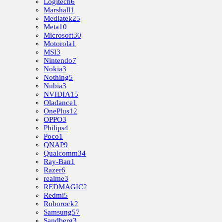
Logitech
6
Marshall
1
Mediatek
25
Meta
10
Microsoft
30
Motorola
1
MSI
3
Nintendo
7
Nokia
3
Nothing
5
Nubia
3
NVIDIA
15
Oladance
1
OnePlus
12
OPPO
3
Philips
4
Poco
1
QNAP
9
Qualcomm
34
Ray-Ban
1
Razer
6
realme
3
REDMAGIC
2
Redmi
5
Roborock
2
Samsung
57
Sandberg
3