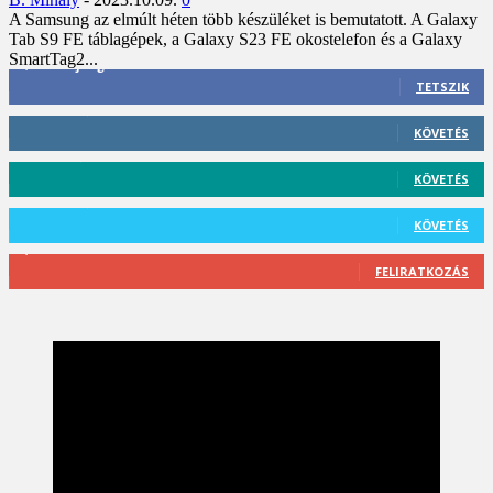
A Samsung az elmúlt héten több készüléket is bemutatott. A Galaxy
Tab S9 FE táblagépek, a Galaxy S23 FE okostelefon és a Galaxy
SmartTag2...
3,452
Rajongók
TETSZIK
412
Követő
KÖVETÉS
59
Követő
KÖVETÉS
101
Követő
KÖVETÉS
2,589
Feliratkozó
FELIRATKOZÁS