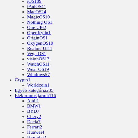
iOS
189
iPadOS
41
MacOS
24
MagicOS
10
Nothing OS
1
One UI
62
OpenKylin
1
OriginOS
1
OxygenOS
19
Realme UI
11
Vega OS
1
visionOS
13
WatchOS
11
Wear OS
19
Windows
57
Crypto
1
Worldcoin
1
Egyéb kategória
235
Elektromos jármű
116
Audi
1
BMW
1
BYD
7
Chery
2
Dacia
7
Ferrari
2
Huawei
4
Hyundai
2