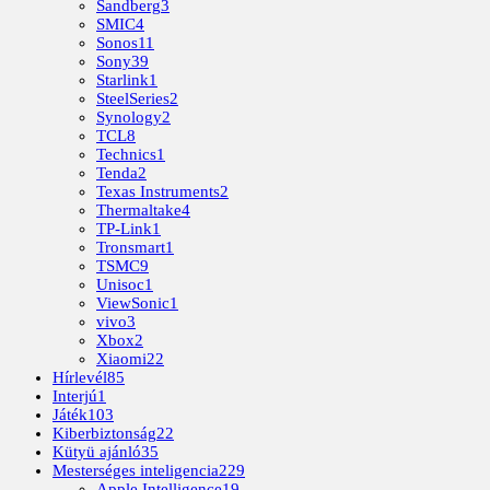
Sandberg
3
SMIC
4
Sonos
11
Sony
39
Starlink
1
SteelSeries
2
Synology
2
TCL
8
Technics
1
Tenda
2
Texas Instruments
2
Thermaltake
4
TP-Link
1
Tronsmart
1
TSMC
9
Unisoc
1
ViewSonic
1
vivo
3
Xbox
2
Xiaomi
22
Hírlevél
85
Interjú
1
Játék
103
Kiberbiztonság
22
Kütyü ajánló
35
Mesterséges inteligencia
229
Apple Intelligence
19