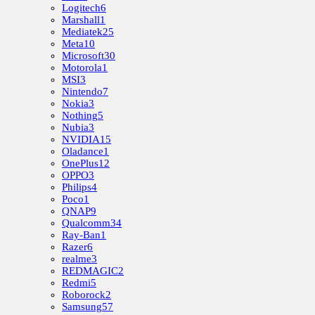
Logitech
6
Marshall
1
Mediatek
25
Meta
10
Microsoft
30
Motorola
1
MSI
3
Nintendo
7
Nokia
3
Nothing
5
Nubia
3
NVIDIA
15
Oladance
1
OnePlus
12
OPPO
3
Philips
4
Poco
1
QNAP
9
Qualcomm
34
Ray-Ban
1
Razer
6
realme
3
REDMAGIC
2
Redmi
5
Roborock
2
Samsung
57