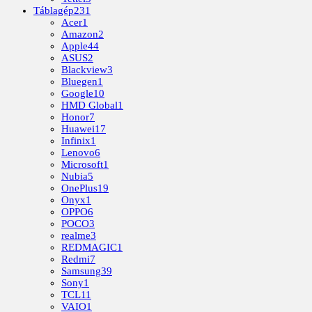
Táblagép
231
Acer
1
Amazon
2
Apple
44
ASUS
2
Blackview
3
Bluegen
1
Google
10
HMD Global
1
Honor
7
Huawei
17
Infinix
1
Lenovo
6
Microsoft
1
Nubia
5
OnePlus
19
Onyx
1
OPPO
6
POCO
3
realme
3
REDMAGIC
1
Redmi
7
Samsung
39
Sony
1
TCL
11
VAIO
1