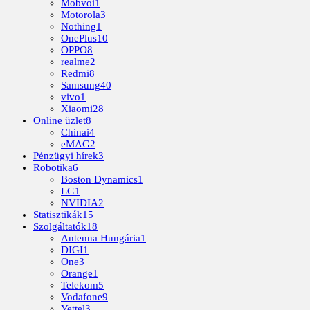
Mobvoi
1
Motorola
3
Nothing
1
OnePlus
10
OPPO
8
realme
2
Redmi
8
Samsung
40
vivo
1
Xiaomi
28
Online üzlet
8
Chinai
4
eMAG
2
Pénzügyi hírek
3
Robotika
6
Boston Dynamics
1
LG
1
NVIDIA
2
Statisztikák
15
Szolgáltatók
18
Antenna Hungária
1
DIGI
1
One
3
Orange
1
Telekom
5
Vodafone
9
Yettel
3