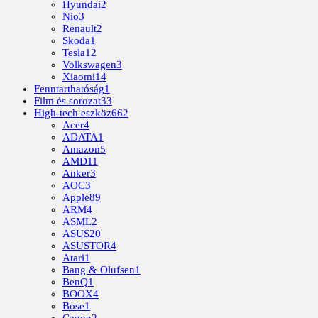
Hyundai
2
Nio
3
Renault
2
Skoda
1
Tesla
12
Volkswagen
3
Xiaomi
14
Fenntarthatóság
1
Film és sorozat
33
High-tech eszköz
662
Acer
4
ADATA
1
Amazon
5
AMD
11
Anker
3
AOC
3
Apple
89
ARM
4
ASML
2
ASUS
20
ASUSTOR
4
Atari
1
Bang & Olufsen
1
BenQ
1
BOOX
4
Bose
1