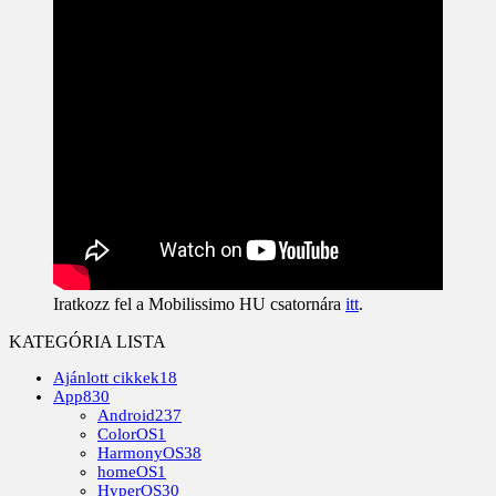
Iratkozz fel a Mobilissimo HU csatornára
itt
.
KATEGÓRIA LISTA
Ajánlott cikkek
18
App
830
Android
237
ColorOS
1
HarmonyOS
38
homeOS
1
HyperOS
30