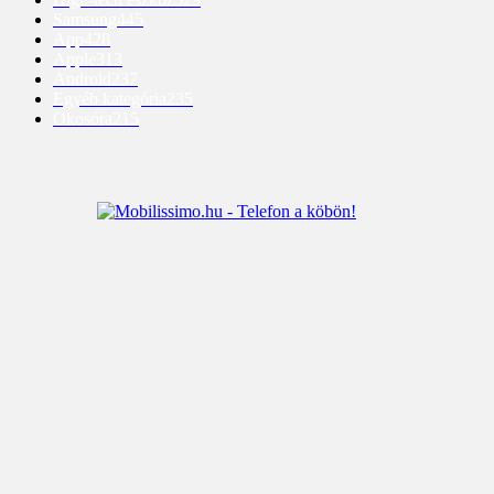
Samsung
445
App
428
Apple
313
Android
237
Egyéb kategória
235
Okosóra
215