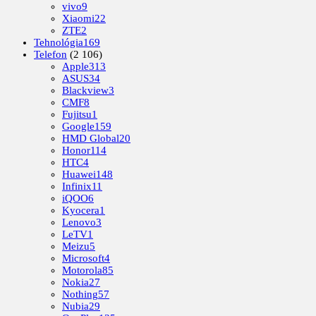
vivo
9
Xiaomi
22
ZTE
2
Tehnológia
169
Telefon
(2 106)
Apple
313
ASUS
34
Blackview
3
CMF
8
Fujitsu
1
Google
159
HMD Global
20
Honor
114
HTC
4
Huawei
148
Infinix
11
iQOO
6
Kyocera
1
Lenovo
3
LeTV
1
Meizu
5
Microsoft
4
Motorola
85
Nokia
27
Nothing
57
Nubia
29