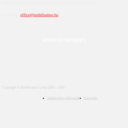
közvetlen látogatása biztosítja a legfrissebb információkat.
Kapcsolat:
office@mobilissimo.hu
KÖVESS MINKET
Copyright © Mobilissimo Group 2006 - 2026
Adatkezelési tájékoztató
Kapcsolat