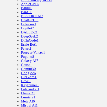
AppleGPT
6
Baidu
1
Bard
11
BESPOKE AI
2
ChatGPT
53
Colossus
1
Copilot
2
DALLE-2
1
DeepSeek
2
DiffuCode
1
Ernie Bot
1
Ferret
1
Forever Voices
1
Fugatto
8
Galaxy AI
7
Gauss
1
Gemini
30
Google
26
GPTZero
1
Grok
5
Keyframer
1
Lalaland.ai
1
Llama 2
1
Lumiere
1
Meta AI
6
Mistral AI
1