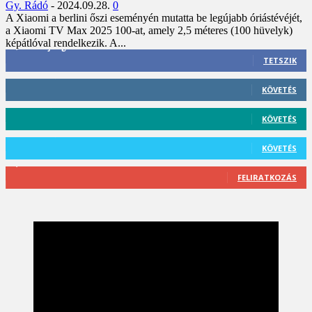
Gy. Rádó
-
2024.09.28.
0
A Xiaomi a berlini őszi eseményén mutatta be legújabb óriástévéjét,
a Xiaomi TV Max 2025 100-at, amely 2,5 méteres (100 hüvelyk)
képátlóval rendelkezik. A...
3,452
Rajongók
TETSZIK
412
Követő
KÖVETÉS
59
Követő
KÖVETÉS
101
Követő
KÖVETÉS
2,589
Feliratkozó
FELIRATKOZÁS