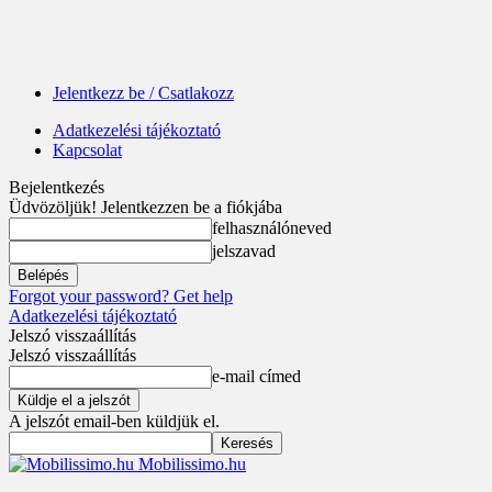
Jelentkezz be / Csatlakozz
Adatkezelési tájékoztató
Kapcsolat
Bejelentkezés
Üdvözöljük! Jelentkezzen be a fiókjába
felhasználóneved
jelszavad
Forgot your password? Get help
Adatkezelési tájékoztató
Jelszó visszaállítás
Jelszó visszaállítás
e-mail címed
A jelszót email-ben küldjük el.
Mobilissimo.hu