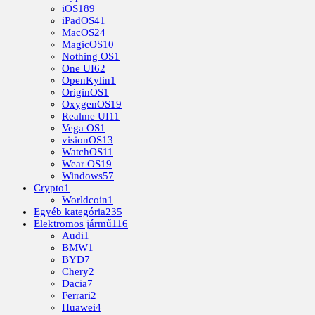
iOS
189
iPadOS
41
MacOS
24
MagicOS
10
Nothing OS
1
One UI
62
OpenKylin
1
OriginOS
1
OxygenOS
19
Realme UI
11
Vega OS
1
visionOS
13
WatchOS
11
Wear OS
19
Windows
57
Crypto
1
Worldcoin
1
Egyéb kategória
235
Elektromos jármű
116
Audi
1
BMW
1
BYD
7
Chery
2
Dacia
7
Ferrari
2
Huawei
4