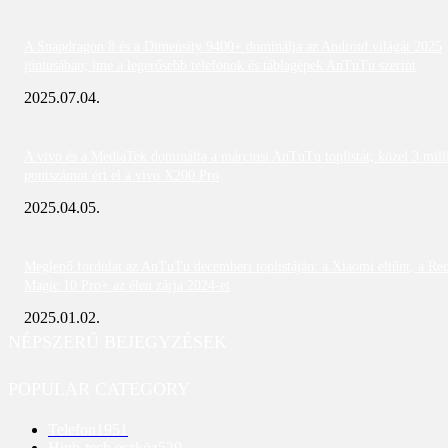
A Snapdragon 8 és a Dimensity 9400+ dominálja az Android világát 2025
júniusában; íme a legerősebb telefonok és táblagépek AnTuTu szerint
2025.07.04.
A vivo és a MediaTek dominálta a márciusi AnTuTu toplistát; közel 3 mill
pontszámot ért el a vivo X200 Pro
2025.04.05.
Meglepő fordulat az AnTuTu decemberi toplistáján: a Xiaomi eltűnt, a Re
Magic 10 Pro+ az élen zárja 2024-et
2025.01.02.
NÉPSZERŰ BEJEGYZÉSEK
POPULAR CATEGORY
Telefon
1951
High-tech eszköz
529