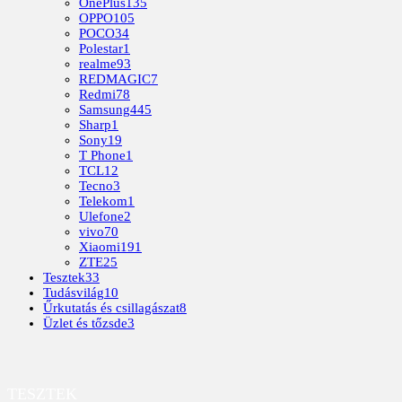
OnePlus
135
OPPO
105
POCO
34
Polestar
1
realme
93
REDMAGIC
7
Redmi
78
Samsung
445
Sharp
1
Sony
19
T Phone
1
TCL
12
Tecno
3
Telekom
1
Ulefone
2
vivo
70
Xiaomi
191
ZTE
25
Tesztek
33
Tudásvilág
10
Űrkutatás és csillagászat
8
Üzlet és tőzsde
3
TESZTEK