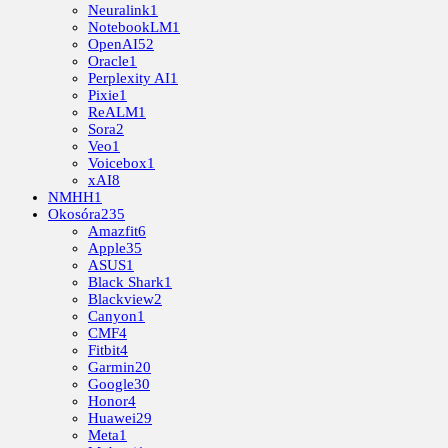
Neuralink
1
NotebookLM
1
OpenAI
52
Oracle
1
Perplexity AI
1
Pixie
1
ReALM
1
Sora
2
Veo
1
Voicebox
1
xAI
8
NMHH
1
Okosóra
235
Amazfit
6
Apple
35
ASUS
1
Black Shark
1
Blackview
2
Canyon
1
CMF
4
Fitbit
4
Garmin
20
Google
30
Honor
4
Huawei
29
Meta
1