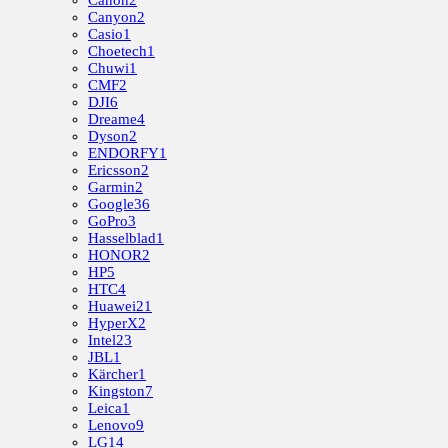
Canon
2
Canyon
2
Casio
1
Choetech
1
Chuwi
1
CMF
2
DJI
6
Dreame
4
Dyson
2
ENDORFY
1
Ericsson
2
Garmin
2
Google
36
GoPro
3
Hasselblad
1
HONOR
2
HP
5
HTC
4
Huawei
21
HyperX
2
Intel
23
JBL
1
Kärcher
1
Kingston
7
Leica
1
Lenovo
9
LG
14