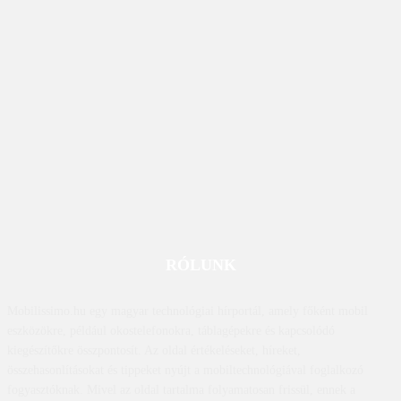
RÓLUNK
Mobilissimo.hu egy magyar technológiai hírportál, amely főként mobil
eszközökre, például okostelefonokra, táblagépekre és kapcsolódó
kiegészítőkre összpontosít. Az oldal értékeléseket, híreket,
összehasonlításokat és tippeket nyújt a mobiltechnológiával foglalkozó
fogyasztóknak. Mivel az oldal tartalma folyamatosan frissül, ennek a