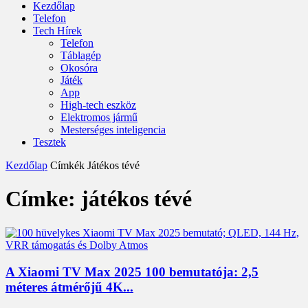
Kezdőlap
Telefon
Tech Hírek
Telefon
Táblagép
Okosóra
Játék
App
High-tech eszköz
Elektromos jármű
Mesterséges inteligencia
Tesztek
Kezdőlap
Címkék
Játékos tévé
Címke: játékos tévé
A Xiaomi TV Max 2025 100 bemutatója: 2,5
méteres átmérőjű 4K...