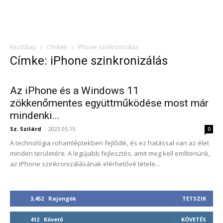
Kezdőlap
Címkék
IPhone szinkronizálás
Címke: iPhone szinkronizálás
Az iPhone és a Windows 11
zökkenőmentes együttműködése most már
mindenki...
Sz. Szilárd
-
2023.05.15.
0
A technológia rohamléptekben fejlődik, és ez hatással van az élet
minden területére. A legújabb fejlesztés, amit meg kell említenünk,
az iPhone szinkronizálásának elérhetővé tétele...
3,452
Rajongók
TETSZIK
412
Követő
KÖVETÉS