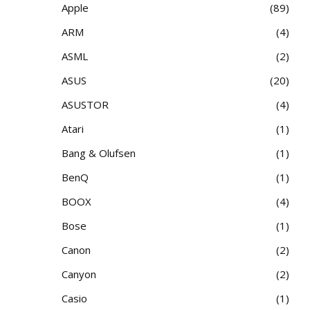
Apple
89
ARM
4
ASML
2
ASUS
20
ASUSTOR
4
Atari
1
Bang & Olufsen
1
BenQ
1
BOOX
4
Bose
1
Canon
2
Canyon
2
Casio
1