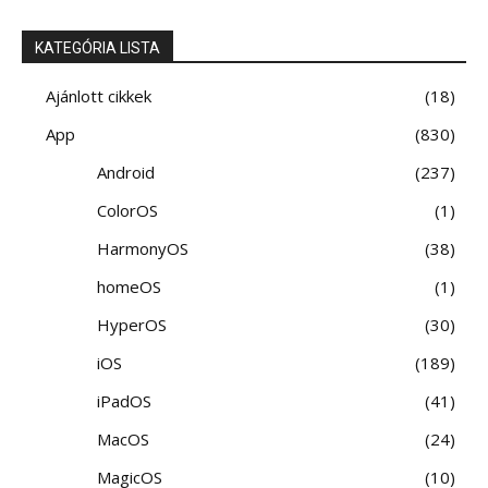
KATEGÓRIA LISTA
Ajánlott cikkek
18
App
830
Android
237
ColorOS
1
HarmonyOS
38
homeOS
1
HyperOS
30
iOS
189
iPadOS
41
MacOS
24
MagicOS
10