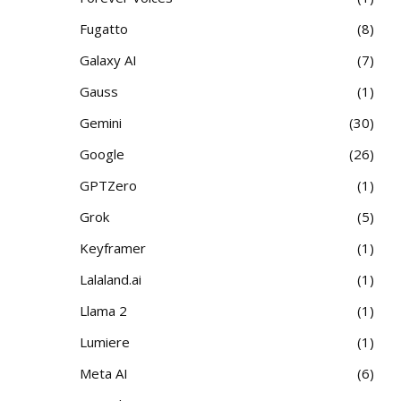
Fugatto
8
Galaxy AI
7
Gauss
1
Gemini
30
Google
26
GPTZero
1
Grok
5
Keyframer
1
Lalaland.ai
1
Llama 2
1
Lumiere
1
Meta AI
6