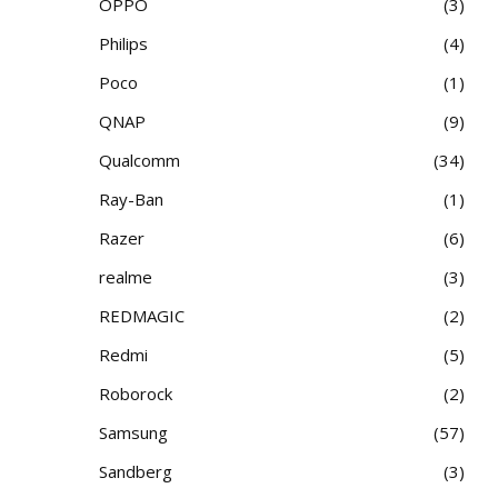
OPPO
3
Philips
4
Poco
1
QNAP
9
Qualcomm
34
Ray-Ban
1
Razer
6
realme
3
REDMAGIC
2
Redmi
5
Roborock
2
Samsung
57
Sandberg
3