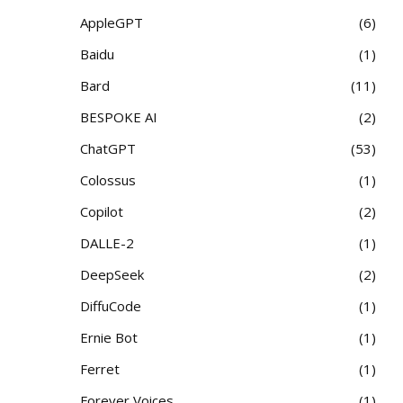
AppleGPT
6
Baidu
1
Bard
11
BESPOKE AI
2
ChatGPT
53
Colossus
1
Copilot
2
DALLE-2
1
DeepSeek
2
DiffuCode
1
Ernie Bot
1
Ferret
1
Forever Voices
1