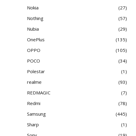
Nokia
27
Nothing
57
Nubia
29
OnePlus
135
OPPO
105
POCO
34
Polestar
1
realme
93
REDMAGIC
7
Redmi
78
Samsung
445
Sharp
1
Sony
19