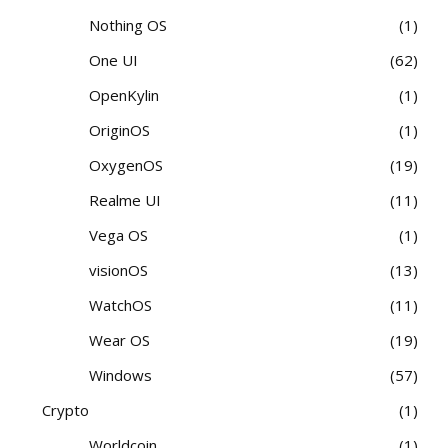
Nothing OS
1
One UI
62
OpenKylin
1
OriginOS
1
OxygenOS
19
Realme UI
11
Vega OS
1
visionOS
13
WatchOS
11
Wear OS
19
Windows
57
Crypto
1
Worldcoin
1