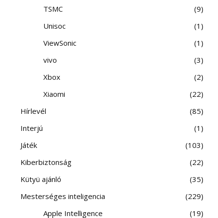
TSMC
9
Unisoc
1
ViewSonic
1
vivo
3
Xbox
2
Xiaomi
22
Hírlevél
85
Interjú
1
Játék
103
Kiberbiztonság
22
Kütyü ajánló
35
Mesterséges inteligencia
229
Apple Intelligence
19