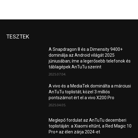
TESZTEK
A Snapdragon 8 és a Dimensity 9400+
dominálja az Android világát 2025
júniusában; íme a legerősebb telefonok és
táblagépek AnTuTu szerint
2025.07.04.
A vivo és a MediaTek dominálta a márciusi
AnTuTu toplistát; közel 3 milliós
pontszámot ért el a vivo X200 Pro
2025.04.05.
Meglepő fordulat az AnTuTu decemberi
toplistáján: a Xiaomi eltűnt, a Red Magic 10
Pro+ az élen zárja 2024-et