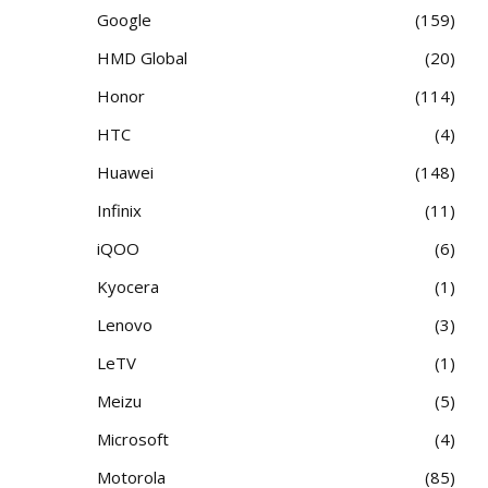
Google
159
HMD Global
20
Honor
114
HTC
4
Huawei
148
Infinix
11
iQOO
6
Kyocera
1
Lenovo
3
LeTV
1
Meizu
5
Microsoft
4
Motorola
85