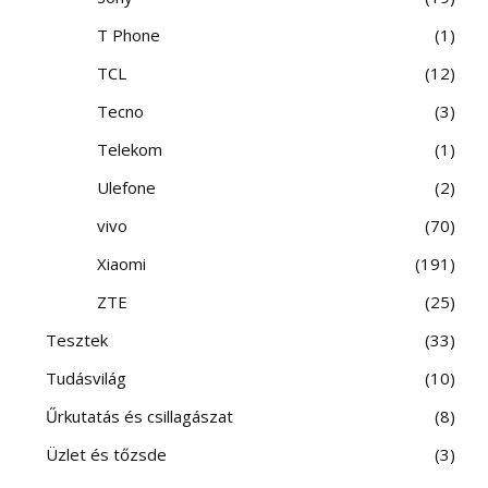
T Phone
1
TCL
12
Tecno
3
Telekom
1
Ulefone
2
vivo
70
Xiaomi
191
ZTE
25
Tesztek
33
Tudásvilág
10
Űrkutatás és csillagászat
8
Üzlet és tőzsde
3