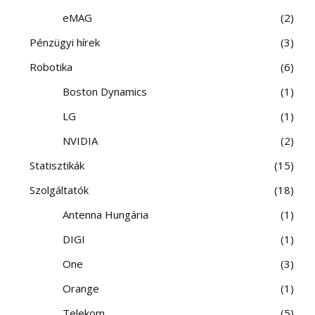
eMAG
2
Pénzügyi hírek
3
Robotika
6
Boston Dynamics
1
LG
1
NVIDIA
2
Statisztikák
15
Szolgáltatók
18
Antenna Hungária
1
DIGI
1
One
3
Orange
1
Telekom
5