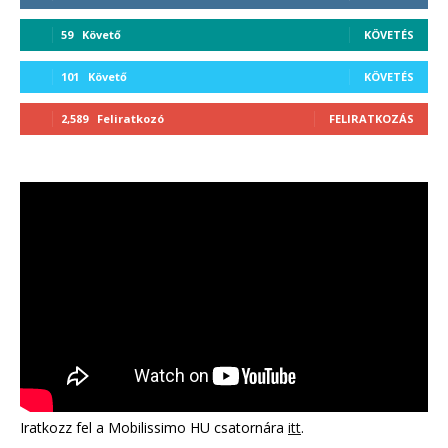
59
Követő
KÖVETÉS
101
Követő
KÖVETÉS
2,589
Feliratkozó
FELIRATKOZÁS
Iratkozz fel a Mobilissimo HU csatornára
itt
.