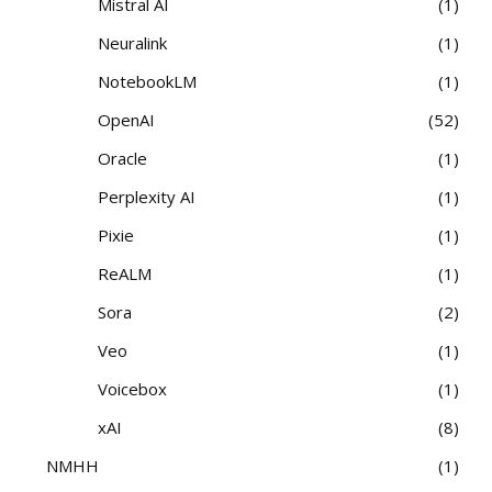
Mistral AI
1
Neuralink
1
NotebookLM
1
OpenAI
52
Oracle
1
Perplexity AI
1
Pixie
1
ReALM
1
Sora
2
Veo
1
Voicebox
1
xAI
8
NMHH
1