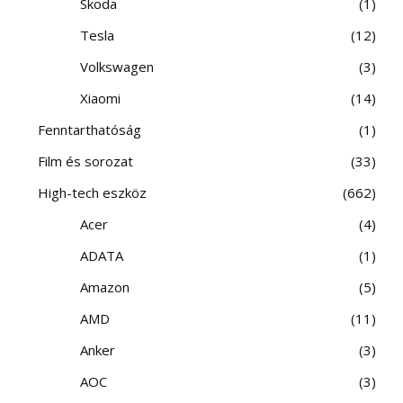
Skoda
1
Tesla
12
Volkswagen
3
Xiaomi
14
Fenntarthatóság
1
Film és sorozat
33
High-tech eszköz
662
Acer
4
ADATA
1
Amazon
5
AMD
11
Anker
3
AOC
3