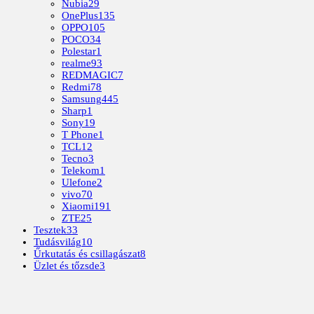
Nubia
29
OnePlus
135
OPPO
105
POCO
34
Polestar
1
realme
93
REDMAGIC
7
Redmi
78
Samsung
445
Sharp
1
Sony
19
T Phone
1
TCL
12
Tecno
3
Telekom
1
Ulefone
2
vivo
70
Xiaomi
191
ZTE
25
Tesztek
33
Tudásvilág
10
Űrkutatás és csillagászat
8
Üzlet és tőzsde
3