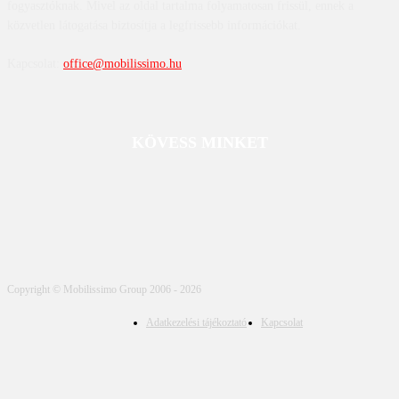
fogyasztóknak. Mivel az oldal tartalma folyamatosan frissül, ennek a
közvetlen látogatása biztosítja a legfrissebb információkat.
Kapcsolat:
office@mobilissimo.hu
KÖVESS MINKET
Copyright © Mobilissimo Group 2006 - 2026
Adatkezelési tájékoztató
Kapcsolat