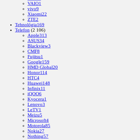
VAIO
1
vivo
9
Xiaomi
22
ZTE
2
Tehnológia
169
Telefon
(2 106)
Apple
313
ASUS
34
Blackview
3
CMF
8
Fujitsu
1
Google
159
HMD Global
20
Honor
114
HTC
4
Huawei
148
Infinix
11
iQOO
6
Kyocera
1
Lenovo
3
LeTV
1
Meizu
5
Microsoft
4
Motorola
85
Nokia
27
Nothing
57