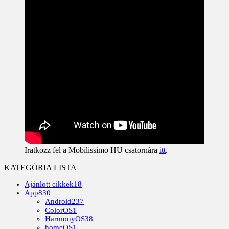
Iratkozz fel a Mobilissimo HU csatornára
itt
.
KATEGÓRIA LISTA
Ajánlott cikkek
18
App
830
Android
237
ColorOS
1
HarmonyOS
38
homeOS
1