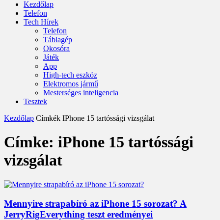
Kezdőlap
Telefon
Tech Hírek
Telefon
Táblagép
Okosóra
Játék
App
High-tech eszköz
Elektromos jármű
Mesterséges inteligencia
Tesztek
Kezdőlap
Címkék
IPhone 15 tartóssági vizsgálat
Címke: iPhone 15 tartóssági
vizsgálat
Mennyire strapabíró az iPhone 15 sorozat? A
JerryRigEverything teszt eredményei