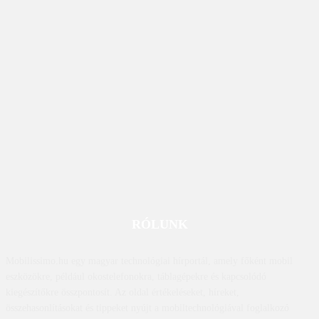
RÓLUNK
Mobilissimo.hu egy magyar technológiai hírportál, amely főként mobil
eszközökre, például okostelefonokra, táblagépekre és kapcsolódó
kiegészítőkre összpontosít. Az oldal értékeléseket, híreket,
összehasonlításokat és tippeket nyújt a mobiltechnológiával foglalkozó