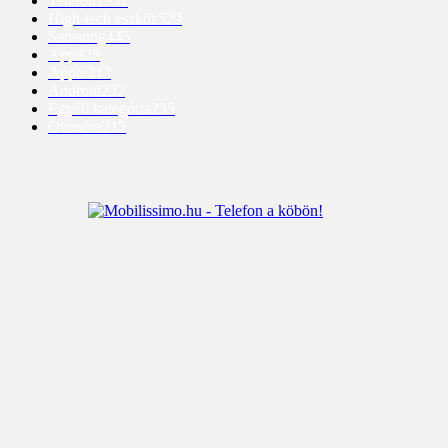
Telefon
1951
High-tech eszköz
529
Samsung
445
App
428
Apple
313
Android
237
Egyéb kategória
235
Okosóra
215