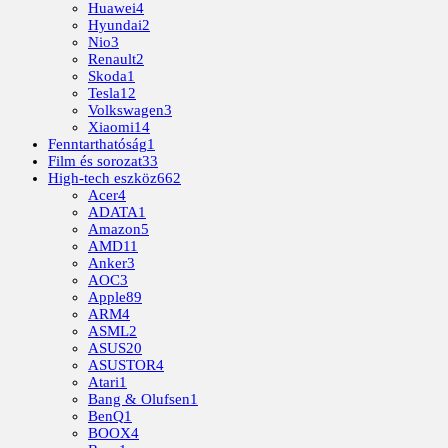
Huawei
4
Hyundai
2
Nio
3
Renault
2
Skoda
1
Tesla
12
Volkswagen
3
Xiaomi
14
Fenntarthatóság
1
Film és sorozat
33
High-tech eszköz
662
Acer
4
ADATA
1
Amazon
5
AMD
11
Anker
3
AOC
3
Apple
89
ARM
4
ASML
2
ASUS
20
ASUSTOR
4
Atari
1
Bang & Olufsen
1
BenQ
1
BOOX
4