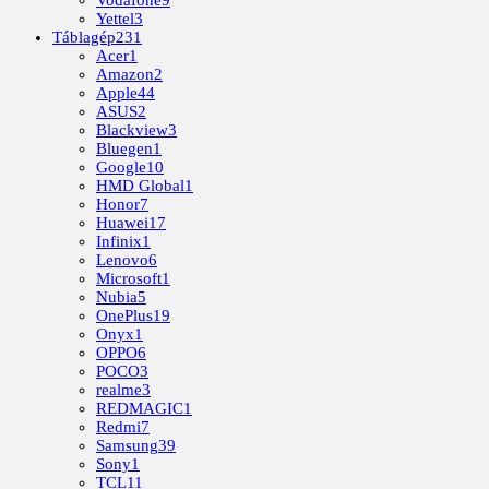
Vodafone
9
Yettel
3
Táblagép
231
Acer
1
Amazon
2
Apple
44
ASUS
2
Blackview
3
Bluegen
1
Google
10
HMD Global
1
Honor
7
Huawei
17
Infinix
1
Lenovo
6
Microsoft
1
Nubia
5
OnePlus
19
Onyx
1
OPPO
6
POCO
3
realme
3
REDMAGIC
1
Redmi
7
Samsung
39
Sony
1
TCL
11