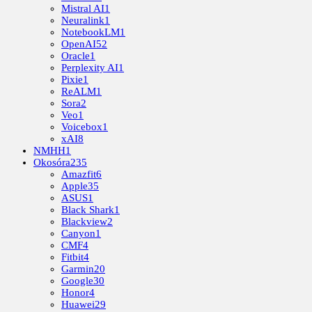
Mistral AI
1
Neuralink
1
NotebookLM
1
OpenAI
52
Oracle
1
Perplexity AI
1
Pixie
1
ReALM
1
Sora
2
Veo
1
Voicebox
1
xAI
8
NMHH
1
Okosóra
235
Amazfit
6
Apple
35
ASUS
1
Black Shark
1
Blackview
2
Canyon
1
CMF
4
Fitbit
4
Garmin
20
Google
30
Honor
4
Huawei
29