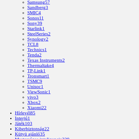
Samsung
57
Sandberg
3
SMIC
4
Sonos
11
Sony
39
Starlink
1
SteelSeries
2
Synology
2
TCL
8
Technics
1
Tenda
2
Texas Instruments
2
Thermaltake
4
TP-Link
1
Tronsmart
1
TSMC
9
Unisoc
1
ViewSonic
1
vivo
3
Xbox
2
Xiaomi
22
Hírlevél
85
Interjú
1
Játék
103
Kiberbiztonság
22
Kütyü ajánló
35