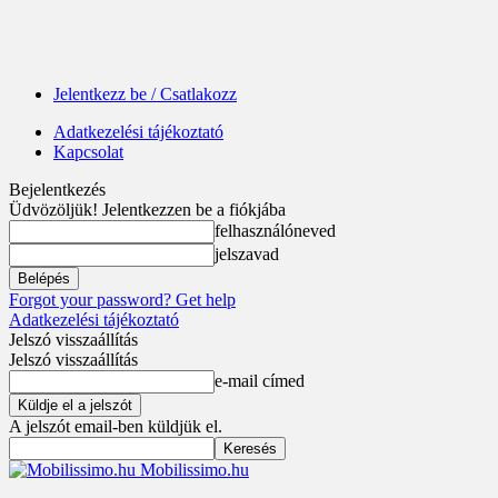
Jelentkezz be / Csatlakozz
Adatkezelési tájékoztató
Kapcsolat
Bejelentkezés
Üdvözöljük! Jelentkezzen be a fiókjába
felhasználóneved
jelszavad
Forgot your password? Get help
Adatkezelési tájékoztató
Jelszó visszaállítás
Jelszó visszaállítás
e-mail címed
A jelszót email-ben küldjük el.
Mobilissimo.hu