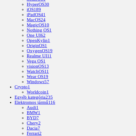
HyperOS
30
iOS
189
iPadOS
41
MacOS
24
MagicOS
10
Nothing OS
1
One UI
62
OpenKylin
1
OriginOS
1
OxygenOS
19
Realme UI
11
Vega OS
1
visionOS
13
WatchOS
11
Wear OS
19
Windows
57
Crypto
1
Worldcoin
1
Egyéb kategória
235
Elektromos jármű
116
Audi
1
BMW
1
BYD
7
Chery
2
Dacia
7
Ferrari
2