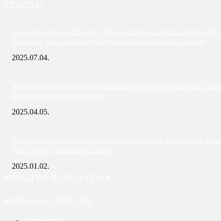
TESZTEK
A Snapdragon 8 és a Dimensity 9400+ dominálja az Android világát 2025
júniusában; íme a legerősebb telefonok és táblagépek AnTuTu szerint
2025.07.04.
A vivo és a MediaTek dominálta a márciusi AnTuTu toplistát; közel 3 mill
pontszámot ért el a vivo X200 Pro
2025.04.05.
Meglepő fordulat az AnTuTu decemberi toplistáján: a Xiaomi eltűnt, a Re
Magic 10 Pro+ az élen zárja 2024-et
2025.01.02.
NÉPSZERŰ BEJEGYZÉSEK
POPULAR CATEGORY