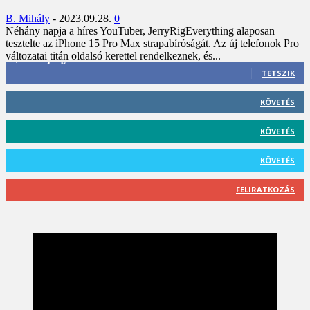
B. Mihály
-
2023.09.28.
0
Néhány napja a híres YouTuber, JerryRigEverything alaposan
tesztelte az iPhone 15 Pro Max strapabíróságát. Az új telefonok Pro
változatai titán oldalsó kerettel rendelkeznek, és...
3,452
Rajongók
TETSZIK
412
Követő
KÖVETÉS
59
Követő
KÖVETÉS
101
Követő
KÖVETÉS
2,589
Feliratkozó
FELIRATKOZÁS