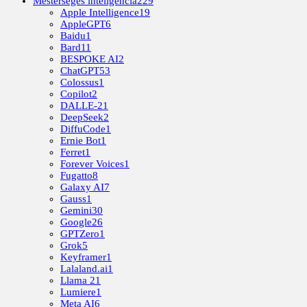
Mesterséges inteligencia
229
Apple Intelligence
19
AppleGPT
6
Baidu
1
Bard
11
BESPOKE AI
2
ChatGPT
53
Colossus
1
Copilot
2
DALLE-2
1
DeepSeek
2
DiffuCode
1
Ernie Bot
1
Ferret
1
Forever Voices
1
Fugatto
8
Galaxy AI
7
Gauss
1
Gemini
30
Google
26
GPTZero
1
Grok
5
Keyframer
1
Lalaland.ai
1
Llama 2
1
Lumiere
1
Meta AI
6