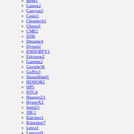
Bose
1
Canon
2
Canyon
2
Casio
1
Choetech
1
Chuwi
1
CMF
2
DJI
6
Dreame
4
Dyson
2
ENDORFY
1
Ericsson
2
Garmin
2
Google
36
GoPro
3
Hasselblad
1
HONOR
2
HP
5
HTC
4
Huawei
21
HyperX
2
Intel
23
JBL
1
Kärcher
1
Kingston
7
Leica
1
Lenovo
9