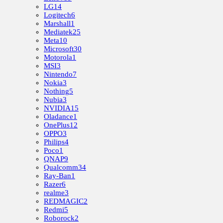
LG
14
Logitech
6
Marshall
1
Mediatek
25
Meta
10
Microsoft
30
Motorola
1
MSI
3
Nintendo
7
Nokia
3
Nothing
5
Nubia
3
NVIDIA
15
Oladance
1
OnePlus
12
OPPO
3
Philips
4
Poco
1
QNAP
9
Qualcomm
34
Ray-Ban
1
Razer
6
realme
3
REDMAGIC
2
Redmi
5
Roborock
2