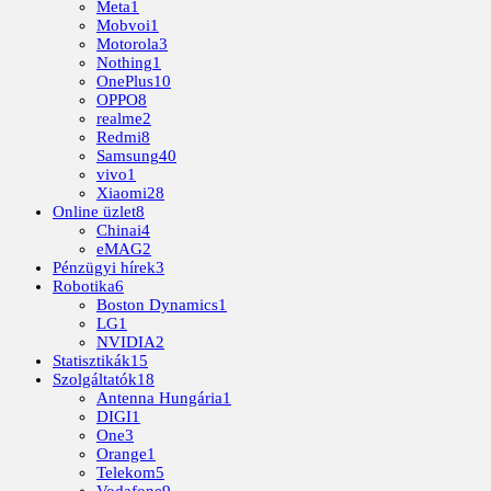
Meta
1
Mobvoi
1
Motorola
3
Nothing
1
OnePlus
10
OPPO
8
realme
2
Redmi
8
Samsung
40
vivo
1
Xiaomi
28
Online üzlet
8
Chinai
4
eMAG
2
Pénzügyi hírek
3
Robotika
6
Boston Dynamics
1
LG
1
NVIDIA
2
Statisztikák
15
Szolgáltatók
18
Antenna Hungária
1
DIGI
1
One
3
Orange
1
Telekom
5