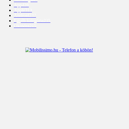
App
428
Apple
313
Android
237
Egyéb kategória
235
Okosóra
215