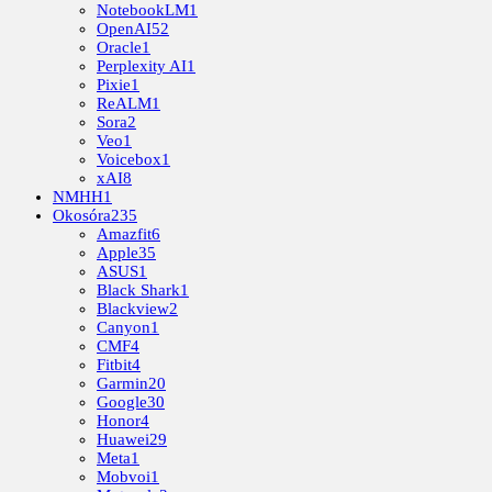
NotebookLM
1
OpenAI
52
Oracle
1
Perplexity AI
1
Pixie
1
ReALM
1
Sora
2
Veo
1
Voicebox
1
xAI
8
NMHH
1
Okosóra
235
Amazfit
6
Apple
35
ASUS
1
Black Shark
1
Blackview
2
Canyon
1
CMF
4
Fitbit
4
Garmin
20
Google
30
Honor
4
Huawei
29
Meta
1
Mobvoi
1