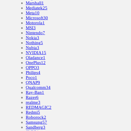
Marshall
1
Mediatek
25
Meta
10
Microsoft
30
Motorola
1
MSI
3
Nintendo
7
Nokia
3
Nothing
5
Nubia
3
NVIDIA
15
Oladance
1
OnePlus
12
OPPO
3
Philips
4
Poco
1
QNAP
9
Qualcomm
34
Ray-Ban
1
Razer
6
realme
3
REDMAGIC
2
Redmi
5
Roborock
2
Samsung
57
Sandberg
3