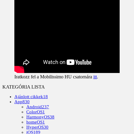
Iratkozz fel a Mobilissimo HU csatornára
itt
.
KATEGÓRIA LISTA
Ajánlott cikkek
18
App
830
Android
237
ColorOS
1
HarmonyOS
38
homeOS
1
HyperOS
30
iOS
189