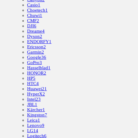
Casio
1
Choetech
1
Chuwi
1
CMF
2
DJI
6
Dreame
4
Dyson
2
ENDORFY
1
Ericsson
2
Garmin
2
Google
36
GoPro
3
Hasselblad
1
HONOR
2
HP
5
HTC
4
Huawei
21
HyperX
2
Intel
23
JBL
1
Kärcher
1
Kingston
7
Leica
1
Lenovo
9
LG
14
Logitech
6