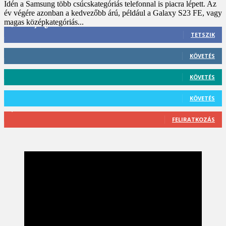
Idén a Samsung több csúcskategóriás telefonnal is piacra lépett. Az
év végére azonban a kedvezőbb árú, például a Galaxy S23 FE, vagy
magas középkategóriás...
3,452
Rajongók
TETSZIK
412
Követő
KÖVETÉS
59
Követő
KÖVETÉS
101
Követő
KÖVETÉS
2,589
Feliratkozó
FELIRATKOZÁS