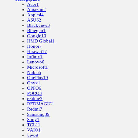
Acer
1
Amazon
2
Apple
44
ASUS
2
Blackview
3
Bluegen
1
Google
10
HMD Global
1
Honor
7
Huawei
17
Infinix
1
Lenovo
6
Microsoft
1
Nubia
5
OnePlus
19
Onyx
1
OPPO
6
POCO
3
realme
3
REDMAGIC
1
Redmi
7
Samsung
39
Sony
1
TCL
11
VAIO
1
vivo
9