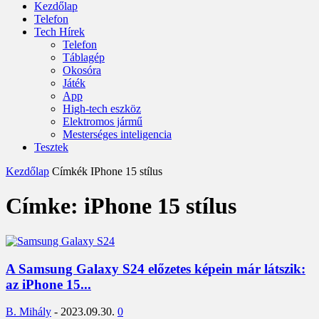
Kezdőlap
Telefon
Tech Hírek
Telefon
Táblagép
Okosóra
Játék
App
High-tech eszköz
Elektromos jármű
Mesterséges inteligencia
Tesztek
Kezdőlap
Címkék
IPhone 15 stílus
Címke: iPhone 15 stílus
A Samsung Galaxy S24 előzetes képein már látszik:
az iPhone 15...
B. Mihály
-
2023.09.30.
0