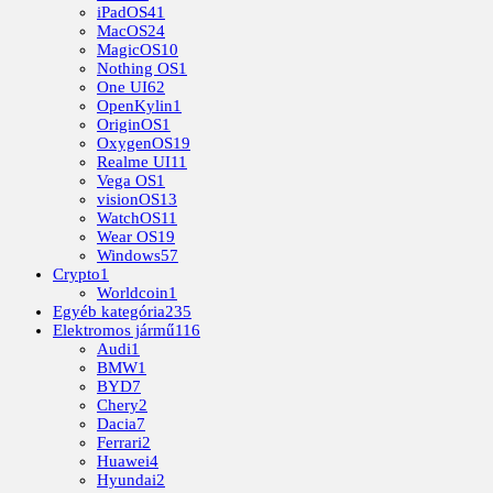
iPadOS
41
MacOS
24
MagicOS
10
Nothing OS
1
One UI
62
OpenKylin
1
OriginOS
1
OxygenOS
19
Realme UI
11
Vega OS
1
visionOS
13
WatchOS
11
Wear OS
19
Windows
57
Crypto
1
Worldcoin
1
Egyéb kategória
235
Elektromos jármű
116
Audi
1
BMW
1
BYD
7
Chery
2
Dacia
7
Ferrari
2
Huawei
4
Hyundai
2