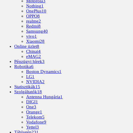
Motorola
3
Nothing
1
OnePlus
10
OPPO
8
realme
2
Redmi
8
Samsung
40
vivo
1
Xiaomi
28
Online üzlet
8
Chinai
4
eMAG
2
Pénzügyi hírek
3
Robotika
6
Boston Dynamics
1
LG
1
NVIDIA
2
Statisztikák
15
Szolgáltatók
18
Antenna Hungária
1
DIGI
1
One
3
Orange
1
Telekom
5
Vodafone
9
Yettel
3
Táblagép
231