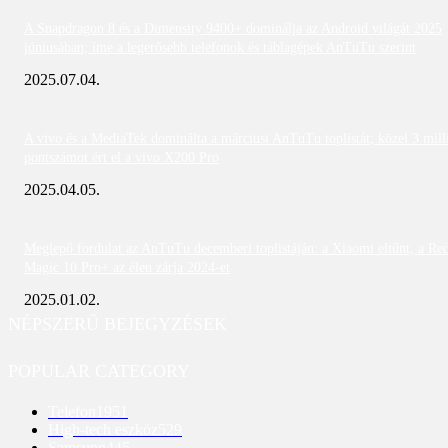
A Snapdragon 8 és a Dimensity 9400+ dominálja az Android világát 2025
júniusában; íme a legerősebb telefonok és táblagépek AnTuTu szerint
2025.07.04.
A vivo és a MediaTek dominálta a márciusi AnTuTu toplistát; közel 3 mill
pontszámot ért el a vivo X200 Pro
2025.04.05.
Meglepő fordulat az AnTuTu decemberi toplistáján: a Xiaomi eltűnt, a Re
Magic 10 Pro+ az élen zárja 2024-et
2025.01.02.
NÉPSZERŰ BEJEGYZÉSEK
POPULAR CATEGORY
Telefon
1951
High-tech eszköz
529
Samsung
445