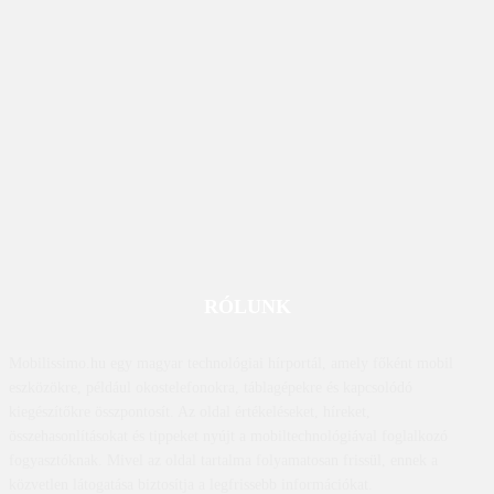
RÓLUNK
Mobilissimo.hu egy magyar technológiai hírportál, amely főként mobil
eszközökre, például okostelefonokra, táblagépekre és kapcsolódó
kiegészítőkre összpontosít. Az oldal értékeléseket, híreket,
összehasonlításokat és tippeket nyújt a mobiltechnológiával foglalkozó
fogyasztóknak. Mivel az oldal tartalma folyamatosan frissül, ennek a
közvetlen látogatása biztosítja a legfrissebb információkat.