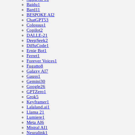
Baidu
1
Bard
11
BESPOKE AI
2
ChatGPT
53
Colossus
1
Copilot
2
DALLE-2
1
DeepSeek
2
DiffuCode
1
Ernie Bot
1
Ferret
1
Forever Voices
1
Fugatto
8
Galaxy AI
7
Gauss
1
Gemini
30
Google
26
GPTZero
1
Grok
5
Keyframer
1
Lalaland.ai
1
Llama 2
1
Lumiere
1
Meta AI
6
Mistral AI
1
Neuralink
1