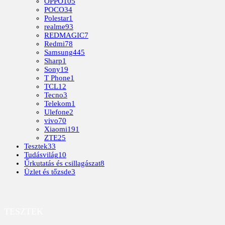
OPPO
105
POCO
34
Polestar
1
realme
93
REDMAGIC
7
Redmi
78
Samsung
445
Sharp
1
Sony
19
T Phone
1
TCL
12
Tecno
3
Telekom
1
Ulefone
2
vivo
70
Xiaomi
191
ZTE
25
Tesztek
33
Tudásvilág
10
Űrkutatás és csillagászat
8
Üzlet és tőzsde
3
TESZTEK