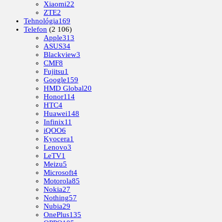
Xiaomi
22
ZTE
2
Tehnológia
169
Telefon
(2 106)
Apple
313
ASUS
34
Blackview
3
CMF
8
Fujitsu
1
Google
159
HMD Global
20
Honor
114
HTC
4
Huawei
148
Infinix
11
iQOO
6
Kyocera
1
Lenovo
3
LeTV
1
Meizu
5
Microsoft
4
Motorola
85
Nokia
27
Nothing
57
Nubia
29
OnePlus
135