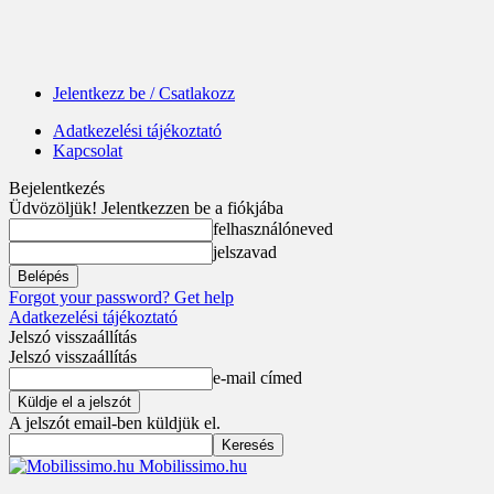
Jelentkezz be / Csatlakozz
Adatkezelési tájékoztató
Kapcsolat
Bejelentkezés
Üdvözöljük! Jelentkezzen be a fiókjába
felhasználóneved
jelszavad
Forgot your password? Get help
Adatkezelési tájékoztató
Jelszó visszaállítás
Jelszó visszaállítás
e-mail címed
A jelszót email-ben küldjük el.
Mobilissimo.hu