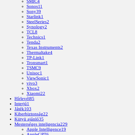
SMIC
4
Sonos
11
Sony
39
Starlink
1
SteelSeries
2
Synology
2
TCL
8
Technics
1
Tenda
2
Texas Instruments
2
Thermaltake
4
TP-Link
1
Tronsmart
1
TSMC
9
Unisoc
1
ViewSonic
1
vivo
3
Xbox
2
Xiaomi
22
Hírlevél
85
Interjú
1
Játék
103
Kiberbiztonság
22
Kütyü ajánló
35
Mesterséges inteligencia
229
Apple Intelligence
19
AppleGPT
6