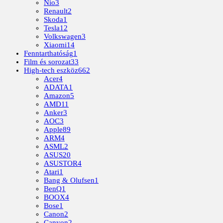
Nio
3
Renault
2
Skoda
1
Tesla
12
Volkswagen
3
Xiaomi
14
Fenntarthatóság
1
Film és sorozat
33
High-tech eszköz
662
Acer
4
ADATA
1
Amazon
5
AMD
11
Anker
3
AOC
3
Apple
89
ARM
4
ASML
2
ASUS
20
ASUSTOR
4
Atari
1
Bang & Olufsen
1
BenQ
1
BOOX
4
Bose
1
Canon
2
Canyon
2