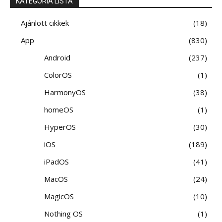
KATEGÓRIA LISTA
Ajánlott cikkek
18
App
830
Android
237
ColorOS
1
HarmonyOS
38
homeOS
1
HyperOS
30
iOS
189
iPadOS
41
MacOS
24
MagicOS
10
Nothing OS
1