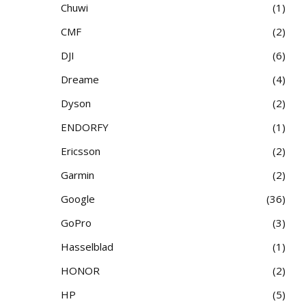
Chuwi
1
CMF
2
DJI
6
Dreame
4
Dyson
2
ENDORFY
1
Ericsson
2
Garmin
2
Google
36
GoPro
3
Hasselblad
1
HONOR
2
HP
5