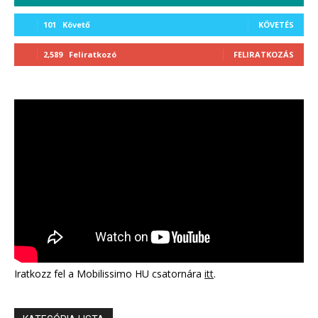
101
Követő
KÖVETÉS
2,589
Feliratkozó
FELIRATKOZÁS
Iratkozz fel a Mobilissimo HU csatornára
itt
.