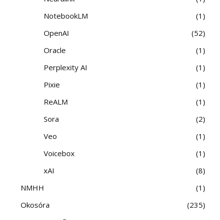
NotebookLM
1
OpenAI
52
Oracle
1
Perplexity AI
1
Pixie
1
ReALM
1
Sora
2
Veo
1
Voicebox
1
xAI
8
NMHH
1
Okosóra
235