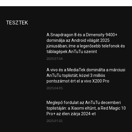
TESZTEK
A Snapdragon 8 és a Dimensity 9400+
dominálja az Android világát 2025
júniusában; íme a legerősebb telefonok és
táblagépek AnTuTu szerint
2025.07.04.
A vivo és a MediaTek dominálta a márciusi
AnTuTu toplistát; közel 3 milliós
pontszámot ért el a vivo X200 Pro
2025.04.05.
Meglepő fordulat az AnTuTu decemberi
toplistáján: a Xiaomi eltűnt, a Red Magic 10
Pro+ az élen zárja 2024-et
2025.01.02.