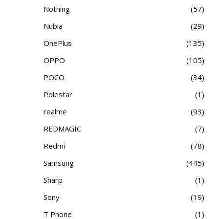
Nothing
57
Nubia
29
OnePlus
135
OPPO
105
POCO
34
Polestar
1
realme
93
REDMAGIC
7
Redmi
78
Samsung
445
Sharp
1
Sony
19
T Phone
1