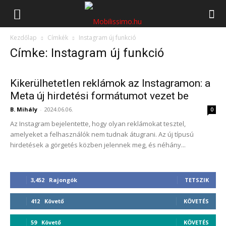
Mobilissimo.hu
Kezdőlap
Címkék
Instagram új funkció
Címke: Instagram új funkció
Kikerülhetetlen reklámok az Instagramon: a
Meta új hirdetési formátumot vezet be
B. Mihály
-
2024.06.06.
0
Az Instagram bejelentette, hogy olyan reklámokat tesztel,
amelyeket a felhasználók nem tudnak átugrani. Az új típusú
hirdetések a görgetés közben jelennek meg, és néhány...
3,452
Rajongók
TETSZIK
412
Követő
KÖVETÉS
59
Követő
KÖVETÉS