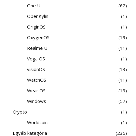
One UI
62
OpenKylin
1
OriginOS
1
OxygenOS
19
Realme UI
11
Vega OS
1
visionOS
13
WatchOS
11
Wear OS
19
Windows
57
Crypto
1
Worldcoin
1
Egyéb kategória
235