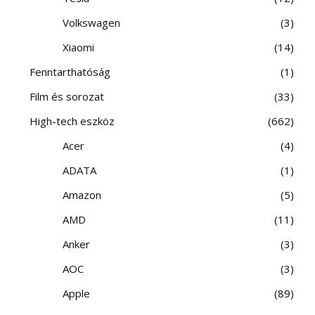
Volkswagen
3
Xiaomi
14
Fenntarthatóság
1
Film és sorozat
33
High-tech eszköz
662
Acer
4
ADATA
1
Amazon
5
AMD
11
Anker
3
AOC
3
Apple
89