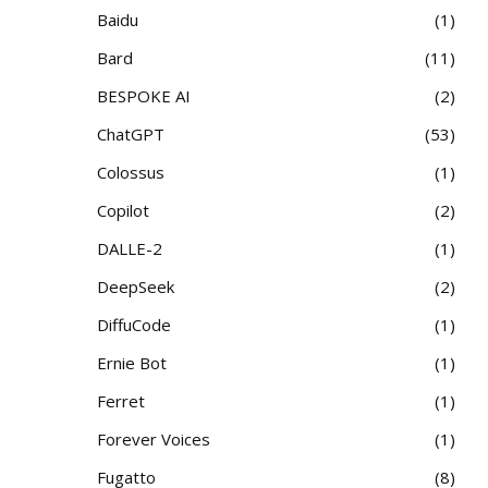
Baidu
1
Bard
11
BESPOKE AI
2
ChatGPT
53
Colossus
1
Copilot
2
DALLE-2
1
DeepSeek
2
DiffuCode
1
Ernie Bot
1
Ferret
1
Forever Voices
1
Fugatto
8