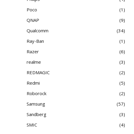
Poco
1
QNAP
9
Qualcomm
34
Ray-Ban
1
Razer
6
realme
3
REDMAGIC
2
Redmi
5
Roborock
2
Samsung
57
Sandberg
3
SMIC
4