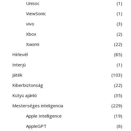
Unisoc
1
ViewSonic
1
vivo
3
Xbox
2
Xiaomi
22
Hírlevél
85
Interjú
1
Játék
103
Kiberbiztonság
22
Kütyü ajánló
35
Mesterséges inteligencia
229
Apple Intelligence
19
AppleGPT
6