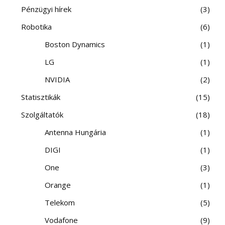
Pénzügyi hírek
3
Robotika
6
Boston Dynamics
1
LG
1
NVIDIA
2
Statisztikák
15
Szolgáltatók
18
Antenna Hungária
1
DIGI
1
One
3
Orange
1
Telekom
5
Vodafone
9