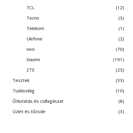
TCL
12
Tecno
3
Telekom
1
Ulefone
2
vivo
70
Xiaomi
191
ZTE
25
Tesztek
33
Tudásvilág
10
Űrkutatás és csillagászat
8
Üzlet és tőzsde
3