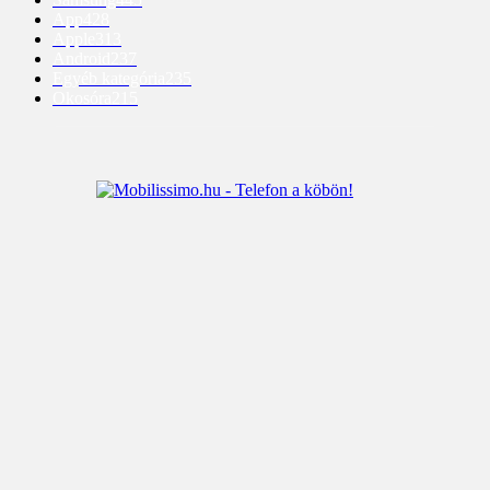
App
428
Apple
313
Android
237
Egyéb kategória
235
Okosóra
215