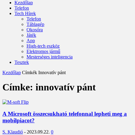
Kezdőlap
Telefon
Tech Hírek
Telefon
Táblagép
Okosóra
Játék
App
High-tech eszköz
Elektromos jármű
Mesterséges inteligencia
Tesztek
Kezdőlap
Címkék
Innovatív pánt
Címke: innovatív pánt
A Microsoft összecsukható telefonnal lepheti meg a
mobilpiacot?
S. Klaudió
-
2023.09.22.
0