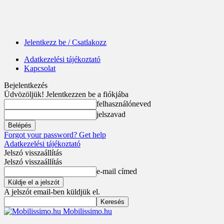
Jelentkezz be / Csatlakozz
Adatkezelési tájékoztató
Kapcsolat
Bejelentkezés
Üdvözöljük! Jelentkezzen be a fiókjába
felhasználóneved
jelszavad
Forgot your password? Get help
Adatkezelési tájékoztató
Jelszó visszaállítás
Jelszó visszaállítás
e-mail címed
A jelszót email-ben küldjük el.
Mobilissimo.hu