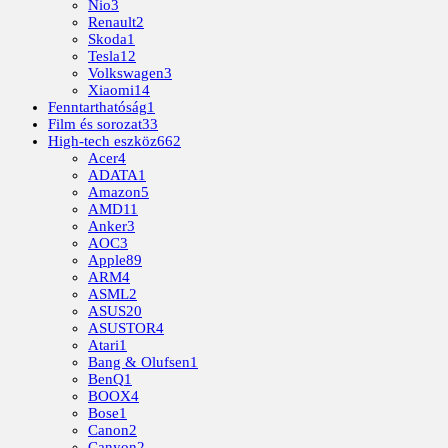
Nio
3
Renault
2
Skoda
1
Tesla
12
Volkswagen
3
Xiaomi
14
Fenntarthatóság
1
Film és sorozat
33
High-tech eszköz
662
Acer
4
ADATA
1
Amazon
5
AMD
11
Anker
3
AOC
3
Apple
89
ARM
4
ASML
2
ASUS
20
ASUSTOR
4
Atari
1
Bang & Olufsen
1
BenQ
1
BOOX
4
Bose
1
Canon
2
Canyon
2