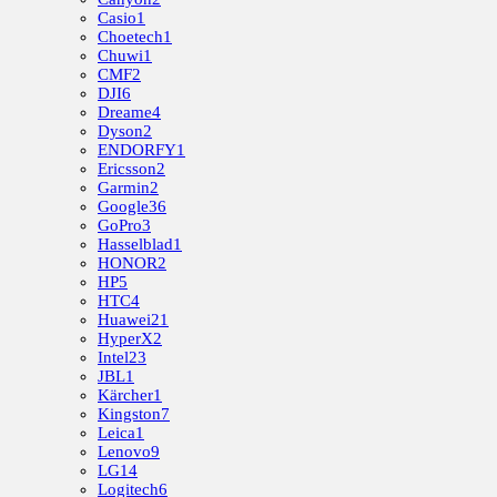
Casio
1
Choetech
1
Chuwi
1
CMF
2
DJI
6
Dreame
4
Dyson
2
ENDORFY
1
Ericsson
2
Garmin
2
Google
36
GoPro
3
Hasselblad
1
HONOR
2
HP
5
HTC
4
Huawei
21
HyperX
2
Intel
23
JBL
1
Kärcher
1
Kingston
7
Leica
1
Lenovo
9
LG
14
Logitech
6