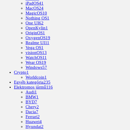
iPadOS
41
MacOS
24
MagicOS
10
Nothing OS
1
One UI
62
OpenKylin
1
OriginOS
1
OxygenOS
19
Realme UI
11
Vega OS
1
visionOS
13
WatchOS
11
Wear OS
19
Windows
57
Crypto
1
Worldcoin
1
Egyéb kategória
235
Elektromos jármű
116
Audi
1
BMW
1
BYD
7
Chery
2
Dacia
7
Ferrari
2
Huawei
4
Hyundai
2