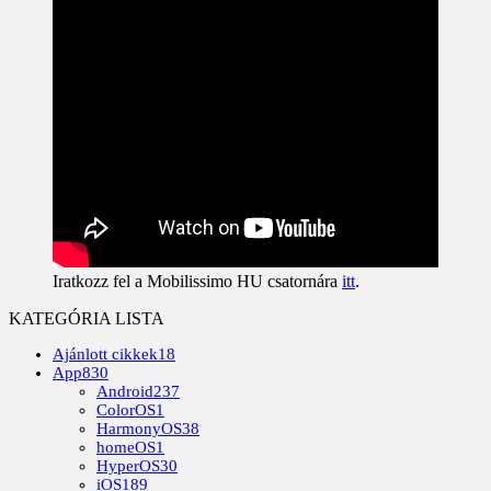
Iratkozz fel a Mobilissimo HU csatornára
itt
.
KATEGÓRIA LISTA
Ajánlott cikkek
18
App
830
Android
237
ColorOS
1
HarmonyOS
38
homeOS
1
HyperOS
30
iOS
189