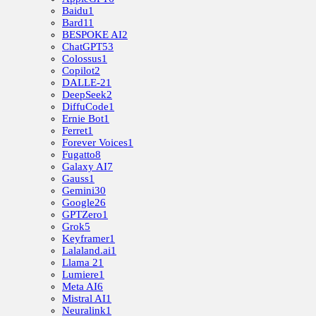
Baidu
1
Bard
11
BESPOKE AI
2
ChatGPT
53
Colossus
1
Copilot
2
DALLE-2
1
DeepSeek
2
DiffuCode
1
Ernie Bot
1
Ferret
1
Forever Voices
1
Fugatto
8
Galaxy AI
7
Gauss
1
Gemini
30
Google
26
GPTZero
1
Grok
5
Keyframer
1
Lalaland.ai
1
Llama 2
1
Lumiere
1
Meta AI
6
Mistral AI
1
Neuralink
1