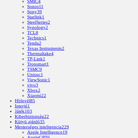
SMIC
4
Sonos
11
Sony
39
Starlink
1
SteelSeries
2
Synology
2
TCL
8
Technics
1
Tenda
2
Texas Instruments
2
Thermaltake
4
TP-Link
1
Tronsmart
1
TSMC
9
Unisoc
1
ViewSonic
1
vivo
3
Xbox
2
Xiaomi
22
Hírlevél
85
Interjú
1
Játék
103
Kiberbiztonság
22
Kütyü ajánló
35
Mesterséges inteligencia
229
Apple Intelligence
19
AppleGPT
6