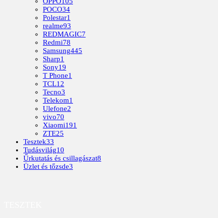
OPPO
105
POCO
34
Polestar
1
realme
93
REDMAGIC
7
Redmi
78
Samsung
445
Sharp
1
Sony
19
T Phone
1
TCL
12
Tecno
3
Telekom
1
Ulefone
2
vivo
70
Xiaomi
191
ZTE
25
Tesztek
33
Tudásvilág
10
Űrkutatás és csillagászat
8
Üzlet és tőzsde
3
TESZTEK