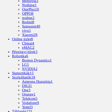
Motorola
3
Nothing
1
OnePlus
10
OPPO
8
realme
2
Redmi
8
Samsung
40
vivo
1
Xiaomi
28
Online üzlet
8
Chinai
4
eMAG
2
Pénzügyi hírek
3
Robotika
6
Boston Dynamics
1
LG
1
NVIDIA
2
Statisztikák
15
Szolgáltatók
18
Antenna Hungária
1
DIGI
1
One
3
Orange
1
Telekom
5
Vodafone
9
Yettel
3
Táblagép
231