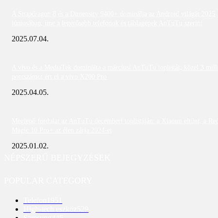
A Snapdragon 8 és a Dimensity 9400+ dominálja az Android világát 2025
júniusában; íme a legerősebb telefonok és táblagépek AnTuTu szerint
2025.07.04.
A vivo és a MediaTek dominálta a márciusi AnTuTu toplistát; közel 3 mill
pontszámot ért el a vivo X200 Pro
2025.04.05.
Meglepő fordulat az AnTuTu decemberi toplistáján: a Xiaomi eltűnt, a Re
Magic 10 Pro+ az élen zárja 2024-et
2025.01.02.
NÉPSZERŰ BEJEGYZÉSEK
POPULAR CATEGORY
Telefon
1951
High-tech eszköz
529
Samsung
445