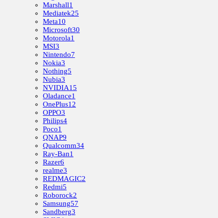
Marshall
1
Mediatek
25
Meta
10
Microsoft
30
Motorola
1
MSI
3
Nintendo
7
Nokia
3
Nothing
5
Nubia
3
NVIDIA
15
Oladance
1
OnePlus
12
OPPO
3
Philips
4
Poco
1
QNAP
9
Qualcomm
34
Ray-Ban
1
Razer
6
realme
3
REDMAGIC
2
Redmi
5
Roborock
2
Samsung
57
Sandberg
3