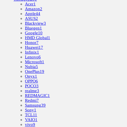
Acer
1
Amazon
2
Apple
44
ASUS
2
Blackview
3
Bluegen
1
Google
10
HMD Global
1
Honor
7
Huawei
17
Infinix
1
Lenovo
6
Microsoft
1
Nubia
5
OnePlus
19
Onyx
1
OPPO
6
POCO
3
realme
3
REDMAGIC
1
Redmi
7
Samsung
39
Sony
1
TCL
11
VAIO
1
vivo
9