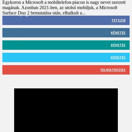
Egykoron a Microsoft a mobiltelefon-piacon is nagy nevet szerzett
magának. Azonban 2021-ben, az utolsó mobiljuk, a Microsoft
Surface Duo 2 bemutatása után, elhalkult a...
3,452
Rajongók
TETSZIK
412
Követő
KÖVETÉS
59
Követő
KÖVETÉS
101
Követő
KÖVETÉS
2,589
Feliratkozó
FELIRATKOZÁS