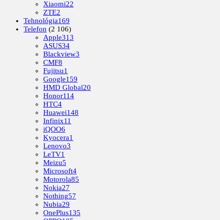
Xiaomi
22
ZTE
2
Tehnológia
169
Telefon
(2 106)
Apple
313
ASUS
34
Blackview
3
CMF
8
Fujitsu
1
Google
159
HMD Global
20
Honor
114
HTC
4
Huawei
148
Infinix
11
iQOO
6
Kyocera
1
Lenovo
3
LeTV
1
Meizu
5
Microsoft
4
Motorola
85
Nokia
27
Nothing
57
Nubia
29
OnePlus
135