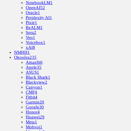
NotebookLM
1
OpenAI
52
Oracle
1
Perplexity AI
1
Pixie
1
ReALM
1
Sora
2
Veo
1
Voicebox
1
xAI
8
NMHH
1
Okosóra
235
Amazfit
6
Apple
35
ASUS
1
Black Shark
1
Blackview
2
Canyon
1
CMF
4
Fitbit
4
Garmin
20
Google
30
Honor
4
Huawei
29
Meta
1
Mobvoi
1