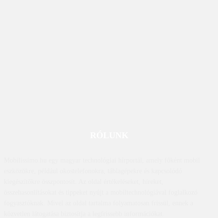
RÓLUNK
Mobilissimo.hu egy magyar technológiai hírportál, amely főként mobil
eszközökre, például okostelefonokra, táblagépekre és kapcsolódó
kiegészítőkre összpontosít. Az oldal értékeléseket, híreket,
összehasonlításokat és tippeket nyújt a mobiltechnológiával foglalkozó
fogyasztóknak. Mivel az oldal tartalma folyamatosan frissül, ennek a
közvetlen látogatása biztosítja a legfrissebb információkat.