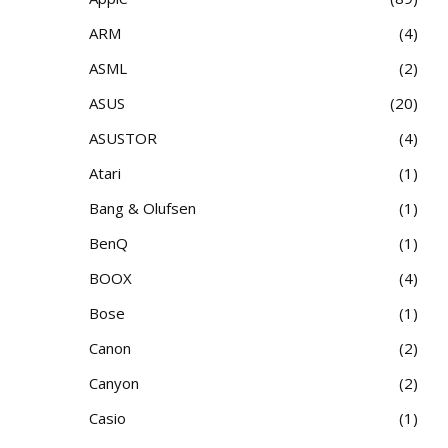
ARM
4
ASML
2
ASUS
20
ASUSTOR
4
Atari
1
Bang & Olufsen
1
BenQ
1
BOOX
4
Bose
1
Canon
2
Canyon
2
Casio
1