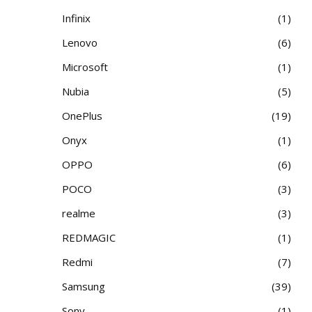
Infinix
1
Lenovo
6
Microsoft
1
Nubia
5
OnePlus
19
Onyx
1
OPPO
6
POCO
3
realme
3
REDMAGIC
1
Redmi
7
Samsung
39
Sony
1