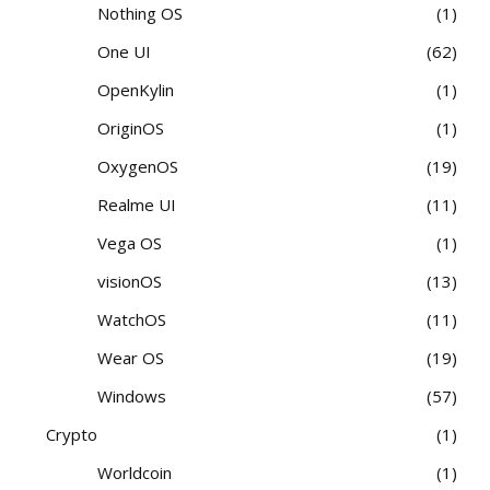
Nothing OS
1
One UI
62
OpenKylin
1
OriginOS
1
OxygenOS
19
Realme UI
11
Vega OS
1
visionOS
13
WatchOS
11
Wear OS
19
Windows
57
Crypto
1
Worldcoin
1