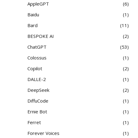
AppleGPT
6
Baidu
1
Bard
11
BESPOKE AI
2
ChatGPT
53
Colossus
1
Copilot
2
DALLE-2
1
DeepSeek
2
DiffuCode
1
Ernie Bot
1
Ferret
1
Forever Voices
1