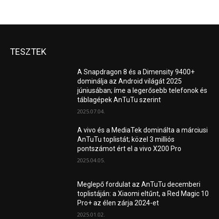
TESZTEK
A Snapdragon 8 és a Dimensity 9400+
dominálja az Android világát 2025
júniusában; íme a legerősebb telefonok és
táblagépek AnTuTu szerint
2025.07.04.
A vivo és a MediaTek dominálta a márciusi
AnTuTu toplistát; közel 3 milliós
pontszámot ért el a vivo X200 Pro
2025.04.05.
Meglepő fordulat az AnTuTu decemberi
toplistáján: a Xiaomi eltűnt, a Red Magic 10
Pro+ az élen zárja 2024-et
2025.01.02.