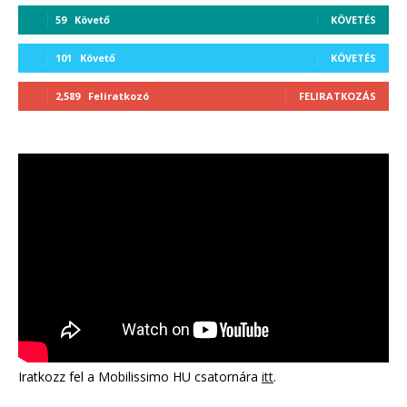
59
Követő
KÖVETÉS
101
Követő
KÖVETÉS
2,589
Feliratkozó
FELIRATKOZÁS
Iratkozz fel a Mobilissimo HU csatornára
itt
.