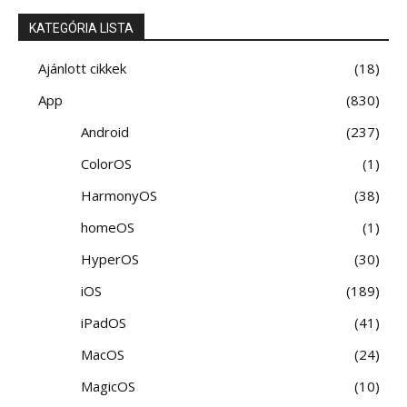
KATEGÓRIA LISTA
Ajánlott cikkek
18
App
830
Android
237
ColorOS
1
HarmonyOS
38
homeOS
1
HyperOS
30
iOS
189
iPadOS
41
MacOS
24
MagicOS
10