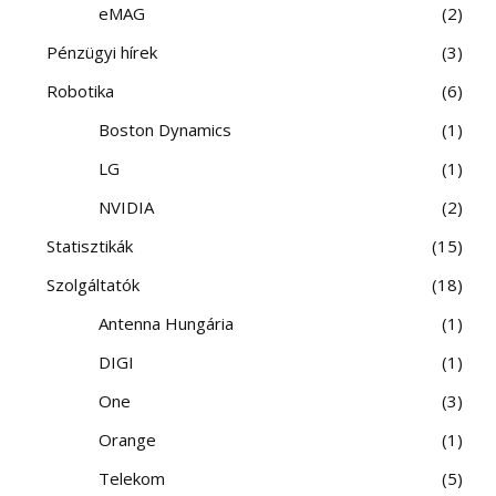
eMAG
2
Pénzügyi hírek
3
Robotika
6
Boston Dynamics
1
LG
1
NVIDIA
2
Statisztikák
15
Szolgáltatók
18
Antenna Hungária
1
DIGI
1
One
3
Orange
1
Telekom
5