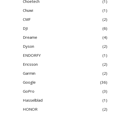
Choetech
1
Chuwi
1
CMF
2
DJI
6
Dreame
4
Dyson
2
ENDORFY
1
Ericsson
2
Garmin
2
Google
36
GoPro
3
Hasselblad
1
HONOR
2