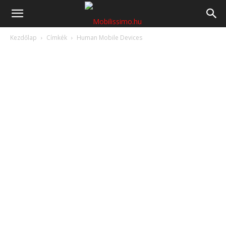
Mobilissimo.hu
Kezdőlap
Címkék
Human Mobile Devices