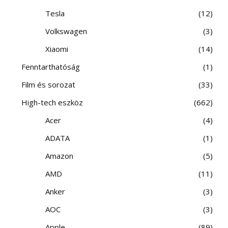
Tesla
12
Volkswagen
3
Xiaomi
14
Fenntarthatóság
1
Film és sorozat
33
High-tech eszköz
662
Acer
4
ADATA
1
Amazon
5
AMD
11
Anker
3
AOC
3
Apple
89