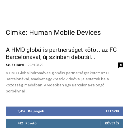
Címke: Human Mobile Devices
A HMD globális partnerséget kötött az FC
Barcelonával; új színben debütál...
Sz. Szilárd
-
2024.08.22.
0
A HMD Global hároméves globális partnerséget kötött az FC
Barcelonával, amelyet egy kreatív videóval jelentettek be a
közösségi médiában. A videóban egy Barcelona-rajongó
borbélynál...
3,452
Rajongók
TETSZIK
412
Követő
KÖVETÉS