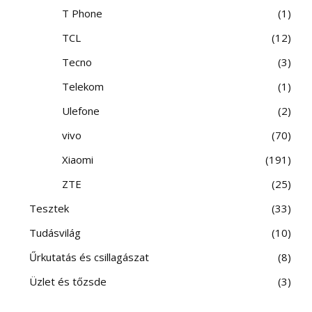
T Phone
1
TCL
12
Tecno
3
Telekom
1
Ulefone
2
vivo
70
Xiaomi
191
ZTE
25
Tesztek
33
Tudásvilág
10
Űrkutatás és csillagászat
8
Üzlet és tőzsde
3