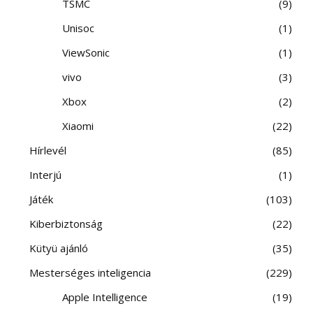
TSMC
9
Unisoc
1
ViewSonic
1
vivo
3
Xbox
2
Xiaomi
22
Hírlevél
85
Interjú
1
Játék
103
Kiberbiztonság
22
Kütyü ajánló
35
Mesterséges inteligencia
229
Apple Intelligence
19