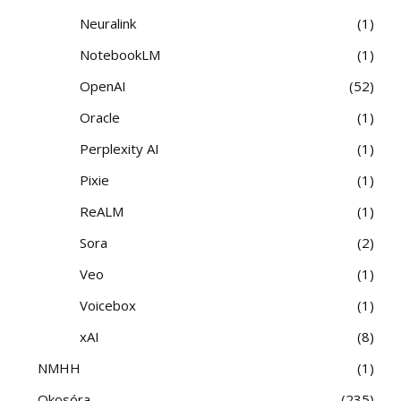
Neuralink
1
NotebookLM
1
OpenAI
52
Oracle
1
Perplexity AI
1
Pixie
1
ReALM
1
Sora
2
Veo
1
Voicebox
1
xAI
8
NMHH
1
Okosóra
235