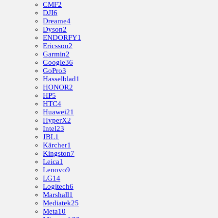
CMF
2
DJI
6
Dreame
4
Dyson
2
ENDORFY
1
Ericsson
2
Garmin
2
Google
36
GoPro
3
Hasselblad
1
HONOR
2
HP
5
HTC
4
Huawei
21
HyperX
2
Intel
23
JBL
1
Kärcher
1
Kingston
7
Leica
1
Lenovo
9
LG
14
Logitech
6
Marshall
1
Mediatek
25
Meta
10