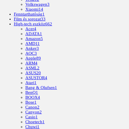
Volkswagen
3
Xiaomi
14
Fenntarthatóság
1
Film és sorozat
33
High-tech eszköz
662
Acer
4
ADATA
1
Amazon
5
AMD
11
Anker
3
AOC
3
Apple
89
ARM
4
ASML
2
ASUS
20
ASUSTOR
4
Atari
1
Bang & Olufsen
1
BenQ
1
BOOX
4
Bose
1
Canon
2
Canyon
2
Casio
1
Choetech
1
Chuwi
1