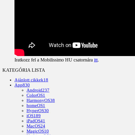
Iratkozz fel a Mobilissimo HU csatornára
itt
.
KATEGÓRIA LISTA
Ajánlott cikkek
18
App
830
Android
237
ColorOS
1
HarmonyOS
38
homeOS
1
HyperOS
30
iOS
189
iPadOS
41
MacOS
24
MagicOS
10