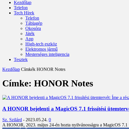
Kezdőlap
Telefon
Tech Hírek
Telefon
Táblagép
Okosóra
Játék
App
High-tech eszköz
Elektromos jármű
Mesterséges inteligencia
Tesztek
Kezdőlap
Címkék
HONOR Notes
Címke: HONOR Notes
A HONOR bejelenti a MagicOS 7.1 frissítési ütemtervét
Sz. Szilárd
-
2023.05.24.
0
A HONOR, 2023. május 24-én hozta nyilvánosságra a MagicOS 7.1 friss
3,452
Rajongók