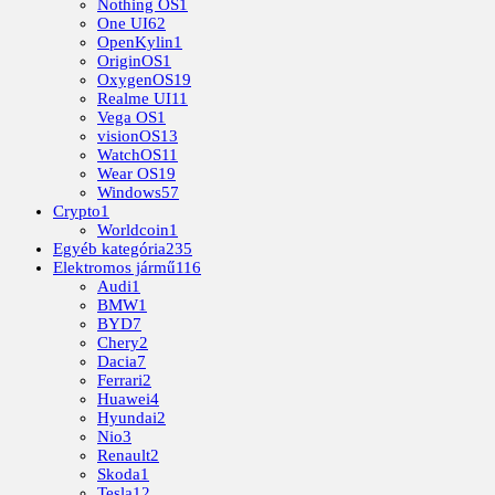
Nothing OS
1
One UI
62
OpenKylin
1
OriginOS
1
OxygenOS
19
Realme UI
11
Vega OS
1
visionOS
13
WatchOS
11
Wear OS
19
Windows
57
Crypto
1
Worldcoin
1
Egyéb kategória
235
Elektromos jármű
116
Audi
1
BMW
1
BYD
7
Chery
2
Dacia
7
Ferrari
2
Huawei
4
Hyundai
2
Nio
3
Renault
2
Skoda
1
Tesla
12