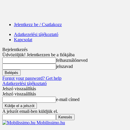
Jelentkezz be / Csatlakozz
Adatkezelési tájékoztató
Kapcsolat
Bejelentkezés
Üdvözöljük! Jelentkezzen be a fiókjába
felhasználóneved
jelszavad
Forgot your password? Get help
Adatkezelési tájékoztató
Jelszó visszaállítás
Jelszó visszaállítás
e-mail címed
A jelszót email-ben küldjük el.
Mobilissimo.hu