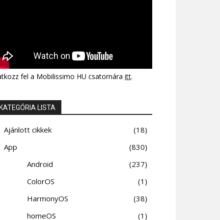
atkozz fel a Mobilissimo HU csatornára
itt
.
KATEGÓRIA LISTA
Ajánlott cikkek
18
App
830
Android
237
ColorOS
1
HarmonyOS
38
homeOS
1