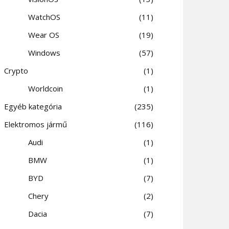
WatchOS
11
Wear OS
19
Windows
57
Crypto
1
Worldcoin
1
Egyéb kategória
235
Elektromos jármű
116
Audi
1
BMW
1
BYD
7
Chery
2
Dacia
7