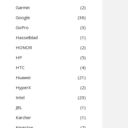
Garmin
2
Google
36
GoPro
3
Hasselblad
1
HONOR
2
HP
5
HTC
4
Huawei
21
HyperX
2
Intel
23
JBL
1
Kärcher
1
Kingston
7