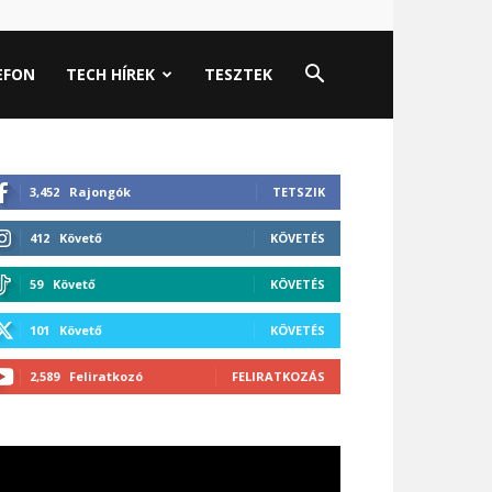
EFON
TECH HÍREK
TESZTEK
3,452
Rajongók
TETSZIK
412
Követő
KÖVETÉS
59
Követő
KÖVETÉS
101
Követő
KÖVETÉS
2,589
Feliratkozó
FELIRATKOZÁS