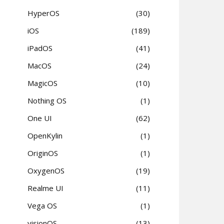
HyperOS
30
iOS
189
iPadOS
41
MacOS
24
MagicOS
10
Nothing OS
1
One UI
62
OpenKylin
1
OriginOS
1
OxygenOS
19
Realme UI
11
Vega OS
1
visionOS
13