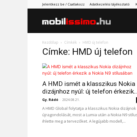
Jelentkezz be / Csatlakozz
Adatkezelési tájékoztató
Mobilissimo.
Kezdőlap
Címkék
HMD új telefon
Címke: HMD új telefon
A HMD ismét a klasszikus Nokia
dizájnhoz nyúl: új telefon érkezik..
Gy. Rádó
-
2024.08.21.
A HMD Global folytatja a klasszikus Nokia dizájnok
újragondolását, most a Lumia után a Nokia N9 stílu
ihlette meg a tervezőket. A legújabb modell,...