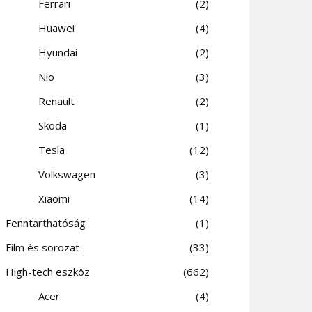
Ferrari
2
Huawei
4
Hyundai
2
Nio
3
Renault
2
Skoda
1
Tesla
12
Volkswagen
3
Xiaomi
14
Fenntarthatóság
1
Film és sorozat
33
High-tech eszköz
662
Acer
4