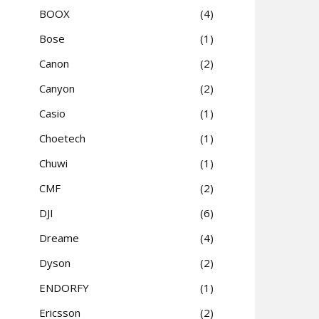
BOOX
4
Bose
1
Canon
2
Canyon
2
Casio
1
Choetech
1
Chuwi
1
CMF
2
DJI
6
Dreame
4
Dyson
2
ENDORFY
1
Ericsson
2