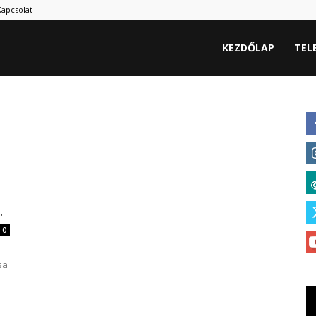
Kapcsolat
hu
KEZDŐLAP
TEL
.
0
sa