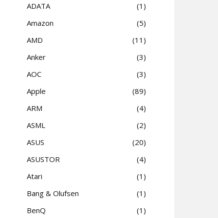
ADATA
1
Amazon
5
AMD
11
Anker
3
AOC
3
Apple
89
ARM
4
ASML
2
ASUS
20
ASUSTOR
4
Atari
1
Bang & Olufsen
1
BenQ
1